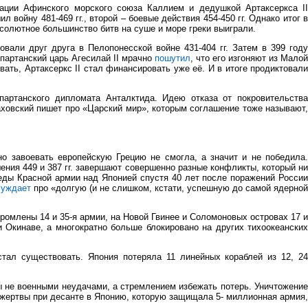
ации Афинского морского союза Каллием и дедушкой Артаксеркса II
 войну 481-469 гг., второй – боевые действия 454-450 гг. Однако итог в
бсолютное большинство битв на суше и море греки выиграли.
али друг друга в Пелопонесской войне 431-404 гг. Затем в 399 году
партанский царь Агесилай II мрачно
пошутил
, что его изгоняют из Мало
ать, Артаксеркс II стал финансировать уже её. И в итоге продиктовали
артанского дипломата Анталктида. Идею отказа от покровительства
ховский пишет про «Царский мир», которым соглашение тоже называют,
о завоевать европейскую Грецию не смогла, а значит и не победила.
ения 449 и 387 гг. завершают совершенно разные конфликты, который ни
еды Красной армии над Японией спустя 40 лет после поражений России
суждает
про «долгую (и не слишком, кстати, успешную до самой ядерной
омлены 14 и 35-я армии, на Новой Гвинее и Соломоновых островах 17 и
 Окинаве, а многократно больше блокировано на других тихоокеанских
тал существовать. Япония потеряла 11 линейных кораблей из 12, 24
ы не военными неудачами, а стремлением избежать потерь. Уничтожение
 жертвы при десанте в Японию, которую защищала 5- миллионная армия,