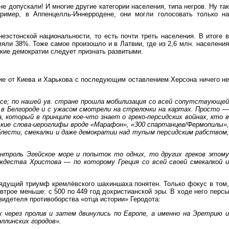
е допускали! И многие другие категории населения, типа негров. Ну так
имер, в Аппенцелль-Иннерродене, они могли голосовать только на
стонской национальности, то есть почти треть населения. В итоге в
яли 38%. Тоже самое произошло и в Латвии, где из 2,6 млн. населения
ские демократии следует признать развитыми.
ие от Киева и Харькова с последующим оставлением Херсона ничего не
ссе; по нашей ув. стране прошла мобилизация со всей сопутствующей
 в Белгороде и с ужасом смотрели на стрелочки на картах. Просто —
 который в принципе кое-что знает о греко-персидских войнах, кто в
йские слова-иероглифы вроде «Марафон», «300 спартанцев/Фермопилы»,
блести, смекалки и даже демократии над тупым персидским рабством,
нтроль Эгейское море и попыток то одних, то других греков этому
ождества Христова — по которому Греция со всей своей смекалкой и
рядущий триумф кремлёвского шахиншаха понятен. Только фокус в том,
 втрое меньше: с 500 по 449 год дохристианской эры. В ходе него персы
видетеля противоборства «отца истории» Геродота:
 через пролив и затем двинулись по Европе, а именно на Эретрию и
ллинских городов».