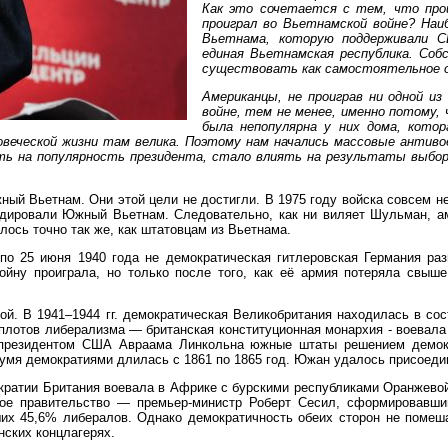
Как это сочетается с тем, что про
проиграл во Вьетнамской войне? Наи
Вьетнама, которую поддерживали С
единая Вьетнамская республика. Собс
существовать как самостоятельное о
Американцы, не проиграв ни одной из
войне, тем не менее, именно потому,
была непопулярна у них дома, котор
овеческой жизни там велика. Поэтому нам начались массовые антиво
ять на популярность президента, стало влиять на результаты выб
й Вьетнам. Они этой цели не достигли. В 1975 году войска совсем н
дировали Южный Вьетнам. Следовательно, как ни виляет Шульман, ам
лось точно так же, как штатовцам из Вьетнама.
 по 25 июня 1940 года не демократическая гитлеровская Германия ра
ойну проиграла, но только после того, как её армия потеряла свыш
ой. В 1941–1944 гг. демократическая Великобритания находилась в с
оплотов либерализма — британская конституционная монархия - воевал
я президентом США Авраама Линкольна южные штаты решением демокр
я демократиями длилась с 1861 по 1865 год. Южан удалось присоедини
ократии Британия воевала в Африке с бурскими республиками Оранжевой
ое правительство — премьер-министр Роберт Сесил, сформировавший
их 45,6% либералов. Однако демократичность обеих сторон не помеша
ских концлагерях.