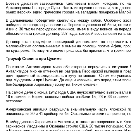
Боевые действия завершились Каллиевым миром, который, по на
Артаксерксом I в городе Сузы. Часть историков полагали, что догово
обеих версиях един: греческие города на западном побережье Малой
В дальнейшем победители сцепились между собой. Особенно жесто
победившие спартанцы напали на Персию и успешно её били, но им
Азии с 30 тысяч персидских лучников, имея в виду воинов на перед
обессиленным грекам договор 387 года, который восстановил их вла
Договор стал триумфом персидской дипломатии, но переманить п
малоазийским соплеменникам в обмен на помощь против Афин, проб
но куда реже. Потому что иначе пришлось бы признать, что греки пр
Триумф Сталина при Цусиме
По итогам Анталктидова мира обе стороны вернулись к ситуации 5
Анталктидов мир не отменил ни разгрома Персидской империи в пред
один приличный исследователь в кучу не мешает. С тем же успехом
под Мукденом и при Цусиме. Да ещё и «забыв», что перед этим япон
бомбардировки Хиросимы) войну на Тихом океане».
На самом деле с конца 1942 года США неукоснительно выигрывали вс
18-я армии, в Бирме союзные войска разбили 15, 28 и 33-ю армии.
островах.
Американская авиация разрушила значительную часть японской п
авианосца из 30 и 41 крейсер из 45. Остальные стояли на приколе, п
Бомбардировка Хиросимы и Нагасаки, а также договоренность с Кра
гарнизонов Иводзимы и Окинавы стоило США 20 тысяч погибших. Соо
в Вашингтоне поняли, что счёт похоронок пойдёт на сотни тысяч. И 