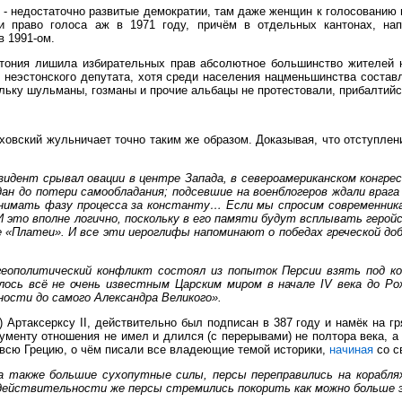
 - недостаточно развитые демократии, там даже женщин к голосованию н
право голоса аж в 1971 году, причём в отдельных кантонах, напр
 1991-ом.
ония лишила избирательных прав абсолютное большинство жителей неэ
неэстонского депутата, хотя среди населения нацменьшинства составл
ольку шульманы, гозманы и прочие альбацы не протестовали, прибалтий
овский жульничает точно таким же образом. Доказывая, что отступлен
зидент срывал овации в центре Запада, в североамериканском конгре
н до потери самообладания; подсевшие на военблогеров ждали врага
инимать фазу процесса за константу… Если мы спросим современника,
 И это вполне логично, поскольку в его памяти будут всплывать геро
е «Платеи». И все эти иероглифы напоминают о победах греческой до
еополитический конфликт состоял из попыток Персии взять под ко
лось всё не очень известным Царским миром в начале IV века до Р
ности до самого Александра Великого».
Артаксерксу II, действительно был подписан в 387 году и намёк на г
кументу отношения не имел и длился (с перерывами) не полтора века, а
ь всю Грецию, о чём писали все владеющие темой историки,
начиная
со с
а также большие сухопутные силы, персы переправились на кораблях
В действительности же персы стремились покорить как можно больше э