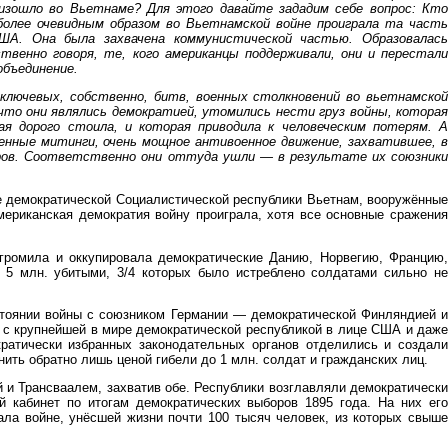
изошло во Вьетнаме? Для этого давайте зададим себе вопрос: Кто
более очевидным образом во Вьетнамской войне проиграла та часть
ША. Она была захвачена коммунистической частью. Образовалась
твенно говоря, те, кого американцы поддерживали, они и перестали
бъединение.
 ключевых, собственно, битв, военных столкновений во вьетнамской
 что они являлись демократией, утомились нести груз войны, которая
ая дорого стоила, и которая приводила к человеческим потерям. А
енные митинги, очень мощное антивоенное движение, захватившее, в
оров. Соответственно они оттуда ушли — в результате их союзники
е демократической Социалистической республики Вьетнам, вооружённые
ериканская демократия войну проиграла, хотя все основные сражения
згромила и оккупировала демократические Данию, Норвегию, Францию,
е 5 млн. убитыми, 3/4 которых было истреблено солдатами сильно не
остоянии войны с союзником Германии — демократической Финляндией и
а с крупнейшей в мире демократической республикой в лице США и даже
атически избранных законодательных органов отделились и создали
ть обратно лишь ценой гибели до 1 млн. солдат и гражданских лиц.
 и Трансваалем, захватив обе. Республики возглавляли демократически
 кабинет по итогам демократических выборов 1895 года. На них его
ла войне, унёсшей жизни почти 100 тысяч человек, из которых свыше