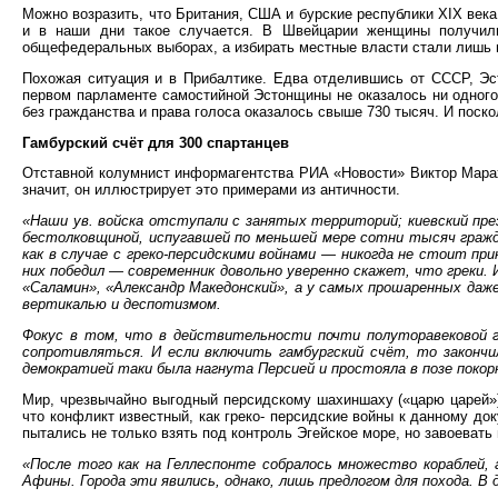
Можно возразить, что Британия, США и бурские республики XIX века
и в наши дни такое случается. В Швейцарии женщины получили 
общефедеральных выборах, а избирать местные власти стали лишь в
Похожая ситуация и в Прибалтике. Едва отделившись от СССР, Эст
первом парламенте самостийной Эстонщины не оказалось ни одного 
без гражданства и права голоса оказалось свыше 730 тысяч. И поск
Гамбурский счёт для 300 спартанцев
Отставной колумнист информагентства РИА «Новости» Виктор Марах
значит, он иллюстрирует это примерами из античности.
«Наши ув. войска отступали с занятых территорий; киевский пре
бестолковщиной, испугавшей по меньшей мере сотни тысяч гражда
как в случае с греко-персидскими войнами — никогда не стоит пр
них победил — современник довольно уверенно скажет, что греки.
«Саламин», «Александр Македонский», а у самых прошаренных даж
вертикалью и деспотизмом.
Фокус в том, что в действительности почти полуторавековой г
сопротивляться. И если включить гамбургский счёт, то закончи
демократией таки была нагнута Персией и простояла в позе покор
Мир, чрезвычайно выгодный персидскому шахиншаху («царю царей») 
что конфликт известный, как греко- персидские войны к данному до
пытались не только взять под контроль Эгейское море, но завоеват
«После того как на Геллеспонте собралось множество кораблей, 
Афины. Города эти явились, однако, лишь предлогом для похода. 