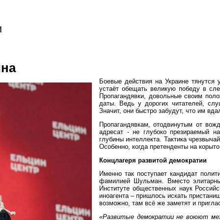
ина
Боевые действия на Украине тянутся 
устаёт обещать великую победу в сле
Пропагандявки, довольные своим поло
даты. Ведь у дорогих читателей, слу
Значит, они быстро забудут, что им вд
Пропагандявкам, отодвинутым от вожд
адресат - не глубоко презираемый на
глубины интеллекта. Тактика чрезвыча
Особенно, когда претенденты на корыто
Концлагеря развитой демократии
Именно так поступает кандидат полит
фамилией Шульман. Вместо элитарны
Институте общественных наук Российс
иноагента – пришлось искать пристани
возможно, там всё же заметят и пригла
«Развитые демократии не воюют меж