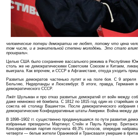
человеческие потери демократии не любят, потому что цена чел
том числе, и в значительной степени молодёжь. Это стало вли
проиграли».
Целью США было сохранение вассального режима в Республике Южны
столь же не демократическими Советским Союзом и Китаем, ликви
выиграла. Как впрочем, и СССР в Афганистане, откуда уходить приш
Развитых демократов частенько лупят и на поле боя. С 9 апреля
Бельгию, Нидерланды и Люксембург. В итоге, правда, Германия в
демократического СССР.
Лжёт Шульман и про отказ развитых демократий от войн между соб
даже немножко её бомбила. С 1812 по 1815 год один из старейших 
сожгла её столицу Вашингтон. После демократического избрани
демократические Конфедеративные штаты Америки. Война между двум
В 1898–1902 гг. существенно продвинувшаяся по пути развития дем
избранные президенты Мартинус Стейн и Пауль Крюгер. Британск
Консервативная партия получила 49,3% голосов, опередив набравш
четверти — белые жители Оранжевой и Трансвааля умершие в британ