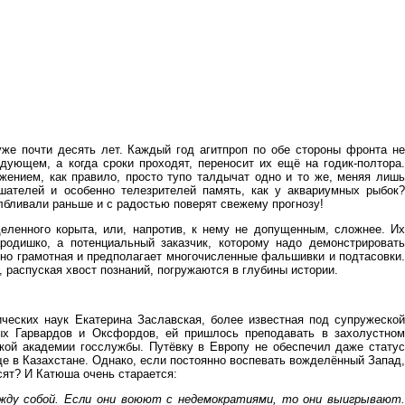
уже почти десять лет. Каждый год агитпроп по обе стороны фронта не
дующем, а когда сроки проходят, переносит их ещё на годик-полтора.
жением, как правило, просто тупо талдычат одно и то же, меняя лишь
шателей и особенно телезрителей память, как у аквариумных рыбок?
албливали раньше и с радостью поверят свежему прогнозу!
еленного корыта, или, напротив, к нему не допущенным, сложнее. Их
родишко, а потенциальный заказчик, которому надо демонстрировать
йно грамотная и предполагает многочисленные фальшивки и подтасовки.
, распуская хвост познаний, погружаются в глубины истории.
ических наук Екатерина Заславская, более известная под супружеской
х Гарвардов и Оксфордов, ей пришлось преподавать в захолустном
кой академии госслужбы. Путёвку в Европу не обеспечил даже статус
ще в Казахстане. Однако, если постоянно воспевать вожделённый Запад,
сят? И Катюша очень старается:
ду собой. Если они воюют с недемократиями, то они выигрывают.