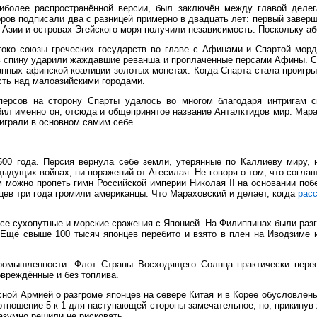
иболее распространённой версии, был заключён между главой делег
ров подписали два с разницей примерно в двадцать лет: первый завершил
 Азии и островах Эгейского моря получили независимость. Поскольку а
ко союзы греческих государств во главе с Афинами и Спартой мордов
 в спину ударили жаждавшие реванша и проплаченные персами Афины. С
анных афинской коалиции золотых монетах. Когда Спарта стала проигрыв
сть над малоазийскими городами.
ерсов на сторону Спарты удалось во многом благодаря интригам сп
ил именно он, отсюда и общепринятое название Анталктидов мир. Мара
оиграли в основном самим себе.
00 года. Персия вернула себе земли, утерянные по Каллиеву миру, н
ыдущих войнах, ни поражений от Агесилая. Не говоря о том, что соглаш
 можно пропеть гимн Российской империи Николая II на основании поб
цев три года громили американцы. Что Мараховский и делает, когда
рас
е сухопутные и морские сражения с Японией. На Филиппинах были разгр
 Ещё свыше 100 тысяч японцев перебито и взято в плен на Иводзиме и
ромышленности. Флот Страны Восходящего Солнца практически перес
овреждённые и без топлива.
сной Армией о разгроме японцев на севере Китая и в Корее обусловлен
тношение 5 к 1 для наступающей стороны замечательное, но, прикинув
разумно решили не рисковать.