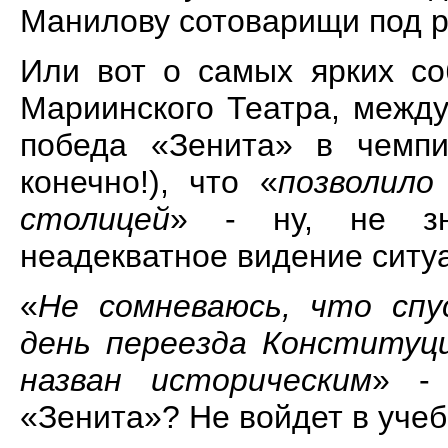
Манилову сотоварищи под ру
Или вот о самых ярких со
Мариинского Театра, межд
победа «Зенита» в чемпи
конечно!), что «
позволил
столицей
» - ну, не зна
неадекватное видение ситуа
«
Не сомневаюсь, что спу
день переезда Конституц
назван историческим
» -
«Зенита»? Не войдет в учеб