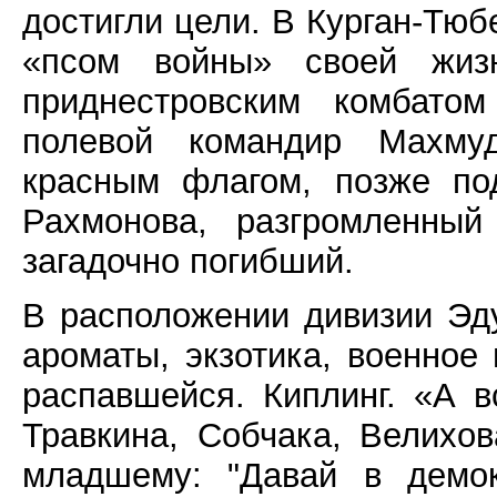
достигли цели. В Курган-Тю
«псом войны» своей жи
приднестровским комбато
полевой командир Махму
красным флагом, позже по
Рахмонова, разгромленны
загадочно погибший.
В расположении дивизии Эд
ароматы, экзотика, военное
распавшейся. Киплинг. «А в
Травкина, Собчака, Велихо
младшему: "Давай в демок