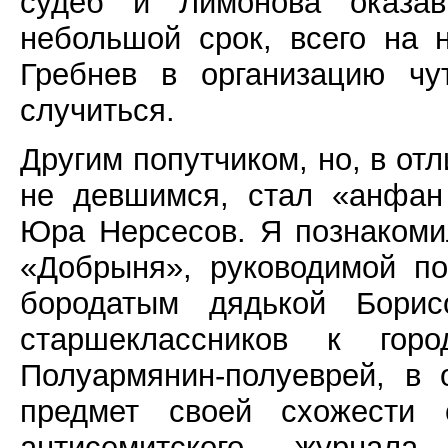
судеб и Лимонова оказав
небольшой срок, всего на 
Гребнев в организацию чу
случиться.
Другим попутчиком, но, в отл
не девшимся, стал «анфан
Юра Нерсесов. Я познакоми
«Добрыня», руководимой п
бородатым дядькой Бори
старшеклассников к гор
Полуармянин-полуеврей, в
предмет своей схожести с
антисемитского журнал