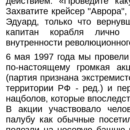
действием. «Проведите как
Захватите крейсер "Аврора",
Эдуард, только что вернув
капитан корабля лично 
внутренности революционног
6 мая 1997 года мы провели
по-настоящему громкая ак
(партия признана экстремист
территории РФ - ред.) и пе
нацболов, которые впоследс
В акции участвовало чело
палубу как обычные посети
полезли на носовую башню 