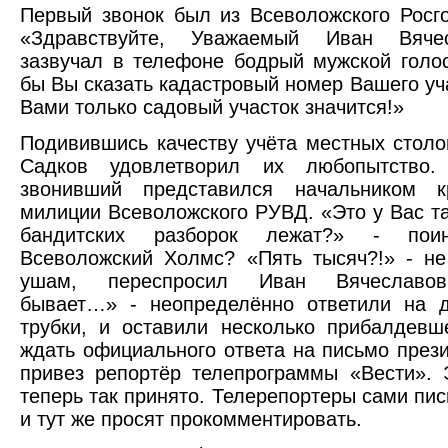
Первый звонок был из Всеволожского Росг
«Здравствуйте, Уважаемый Иван Вячес
зазвучал в телефоне бодрый мужской голос
бы Вы сказать кадастровый номер Вашего уча
Вами только садовый участок значится!»
Подивившись качеству учёта местных столо
Садков удовлетворил их любопытство.
звонивший представился начальником к
милиции Всеволожского РУВД. «Это у Вас т
бандитских разборок лежат?» - поинт
Всеволожский Холмс? «Пять тысяч?!» - н
ушам, переспросил Иван Вячеславов
бывает…» - неопределённо ответили на д
трубки, и оставили несколько прибалдев
ждать официального ответа на письмо прези
привез репортёр телепрограммы «Вести». 
теперь так принято. Телерепортеры сами пис
и тут же просят прокомментировать.