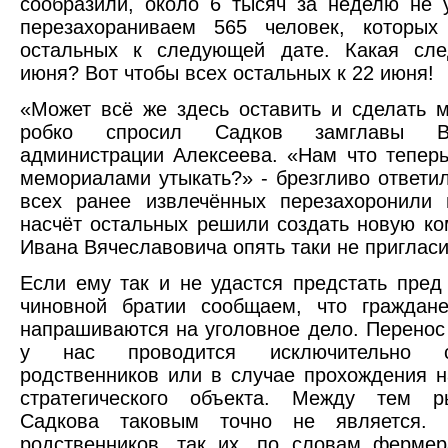
сообразили, около 6 тысяч за неделю не у
перезахораниваем 565 человек, которых
остальных к следующей дате. Какая сл
июня? Вот чтобы всех остальных к 22 июня!
«Может всё же здесь оставить и сделать 
робко спросил Садков замглавы Вс
администрации Алексеева. «Нам что тепер
мемориалами утыкать?» - брезгливо ответил 
всех ранее извлечённых перезахоронили 
насчёт остальных решили создать новую ко
Ивана Вячеславовича опять таки не пригласи
Если ему так и не удастся предстать пред
чиновной братии сообщаем, что граждане
напрашиваются на уголовное дело. Перенос
у нас проводится исключительно 
родственников или в случае прохождения 
стратегического объекта. Между тем 
Садкова таковым точно не является.
родственников, так их, по словам ферме