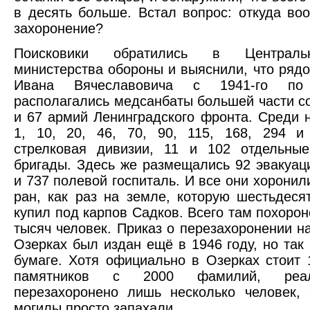
в десять больше. Встал вопрос: откуда во
захоронение?
Поисковики обратились в Централ
министерства обороны и выяснили, что рядо
Ивана Вячеславовича с 1941-го п
располагались медсанбаты большей части с
и 67 армий Ленинградского фронта. Среди 
1, 10, 20, 46, 70, 90, 115, 168, 294 и
стрелковая дивизии, 11 и 102 отдельные
бригады. Здесь же размещались 92 эвакуац
и 737 полевой госпиталь. И все они хоронил
ран, как раз на земле, которую шестьдесят
купил под карпов Садков. Всего там похорон
тысяч человек. Приказ о перезахоронении н
Озерках был издан ещё в 1946 году, но так 
бумаге. Хотя официально в Озерках стоит 
памятников с 2000 фамилий, реа
перезахоронено лишь несколько человек,
могилы просто запахали.