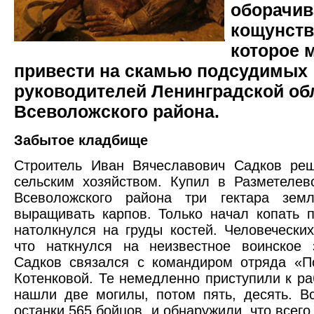
оборачив
кощунств
которое 
привести на скамью подсудимых
руководителей Ленинградской об
Всеволожского района.
Забытое кладбище
Строитель Иван Вячеславович Садков реш
сельским хозяйством. Купил в Разметелев
Всеволожского района три гектара зе
выращивать карпов. Только начал копать п
натолкнулся на груды костей. Человеческих
что наткнулся на неизвестное воинское 
Садков связался с командиром отряда «П
Котенковой. Те немедленно приступили к ра
нашли две могилы, потом пять, десять. В
останки 565 бойцов, и обнаружили, что всего