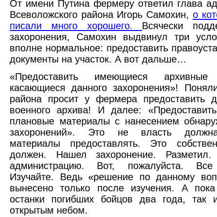
От имени Путина фермеру ответил глава а
Всеволожского района Игорь Самохин,
о ко
писали много хорошего.
Всячески под
захоронения, Самохин выдвинул три усло
вполне нормальное: предоставить правоуст
документы на участок. А вот дальше…
«Предоставить имеющиеся архивные 
касающиеся данного захоронения»! Понял
района просит у фермера предоставить д
военного архива! И далее: «Предоставит
плановые материалы с нанесением обнару
захоронений». Это не власть должн
материалы предоставлять. Это собствен
должен. Нашел захоронение. Разметил
администрацию. Вот, пожалуйста. Все
Изучайте. Ведь «решение по данному воп
вынесено только после изучения. А пок
останки погибших бойцов два года, так 
открытым небом.