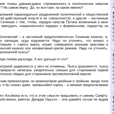
рзкие планы давным-давно спроваженного в политическое небытие
? На самом верху. Да, но все-таки, на каком именно?
одняшней параноидально раздвоенной политической и общественной
ей действующей власти в ее совокупности), а другие – засланным
м Сечиным с тем, чтобы, изрядно напугав Путина возможным и явно
, принудить «национального лидера» к формальному лидерству на
 Белковский – и засланный предположительно Сечиным казачок, и,
ю палящая, куда вздумается. Надо ли уточнять, что вопрос о
отмашке с самого верха, играет совершенно разными красками в
чинский казачок или независимый критик режима. Надо ли уточнять,
однозначной пьесы?
при любом раскладе. А вот дальше-то что?
турной одаренности у него не отнимешь. Пьеса (разумеется, пьеса
 прекрасно написана: уморительно смешно для сторонников первой
ртельно обидно для сторонников противоположной версии.
ским провокатором, но провокатором двойным и тройным, вроде попа
, я бы сказал даже, чрезвычайно хорош, - и никакая предполагаемая
ого Альбиона есть что в этом смысле предъявить и самому Свифту.
 собственно, работал Джордж Оруэлл, - или давайте лучше не будем