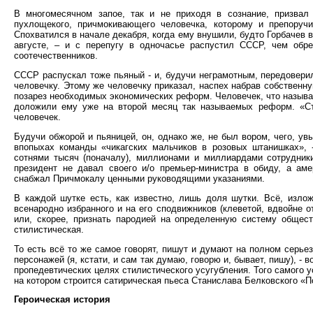
В многомесячном запое, так и не приходя в сознание, призвал 
пухлощекого, причмокивающего человечка, которому и препоруч
Спохватился в начале декабря, когда ему внушили, будто Горбачев 
августе, – и с перепугу в одночасье распустил СССР, чем обр
соотечественников.
СССР распускал тоже пьяный - и, будучи неграмотным, передовер
человечку. Этому же человечку приказал, наспех набрав собственну
позарез необходимых экономических реформ. Человечек, что называе
доложили ему уже на второй месяц так называемых реформ. «Ст
человечек.
Будучи обжорой и пьяницей, он, однако же, не был вором, чего, ув
впопыхах команды «чикагских мальчиков в розовых штанишках», 
сотнями тысяч (поначалу), миллионами и миллиардами сотрудники
президент не давал своего и/о премьер-министра в обиду, а аме
снабжал Причмокалу ценными руководящими указаниями.
В каждой шутке есть, как известно, лишь доля шутки. Всё, изло
всенародно избранного и на его сподвижников (клеветой, вдвойне о
или, скорее, признать пародией на определенную систему обществ
стилистическая.
То есть всё то же самое говорят, пишут и думают на полном серье
персонажей (я, кстати, и сам так думаю, говорю и, бывает, пишу), - 
пропедевтических целях стилистического усугубления. Того самого ус
на котором строится сатирическая пьеса Станислава Белковского «П
Героическая история