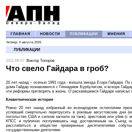
ГЛАВНАЯ
НОВОСТИ
ПУБЛИКАЦИИ
МНЕНИЯ
Четверг, 6 августа 2026
ПУБЛИКАЦИИ
2011-09-07
Виктор Топоров
Что свело Гайдара в гроб?
20 лет назад – осенью 1991 года - взошла звезда Егора Гайдара. По 
дома Гайдар познакомился с Геннадием Бурбулисом, и вскоре Гайдар
эти реформы претворять в жизнь. О раскаявшемся Гайдаре написал 
Клеветническая история
Ровно 20 лет назад избранный во всенародном ослеплении през
успевший смертельно перетрусить в роковые августовские дни (е
посольство США и силком загнали на танк), арестовав или убив (с 
КПСС и публично поглумившись над доставленным на Съезд нар
расслабиться в обществе проверенных десятилетиями собуты
государственными деятелями.