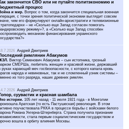
Как закончится СВО или не путайте политэкономию и
бюджетный процесс
Война и мир.
Вопрос о том, когда закончится специальная военная
операция, с точки зрения политической экономии выглядит совсем
иначе, чем его формулируют онлайн-архистратиги и телевизионные
стратопедархи – не «Сколько еще Запад согласен помогать
бандеровскому режиму»?, а «Сколько еще Запад способен
воспроизводить механизм финансирования украинского
государства?»
18.7.2026
Андрей Дмитриев
Последний римлянин Абакумов
ЖЗЛ.
Виктор Семенович Абакумов – сын истопника, грозный
нарком СМЕРШа, любитель женщин и красивой жизни, державший
в руках карающий меч госбезопасности, с которого капала кровь
врагов народа и невиновных, так и не сломленный узник системы –
именно из того разряда, наших древних римлян.
14.7.2026
Андрей Дмитриев
Топор, суувастик и красная шамбала
Эхо истории.
105 лет назад - 11 июля 1921 года - в Монголии
произошла Аратская (то есть Пастушеская) революция. В этом
активно поучаствовала РККА в процессе борьбы с войсками белого
барона Романа Унгерна-Штернберга. Страна получила признание
независимости, стала первым социалистическим государством и
прочно вошла в орбиту влияния Москвы.