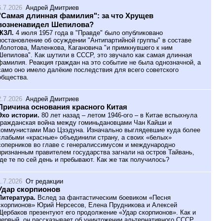
6.7.2026
Андрей Дмитриев
"Самая длинная фамилия": за что Хрущев
возненавидел Шепилова?
ЖЗЛ.
4 июля 1957 года в "Правде" было опубликовано
постановление об осуждении "Антипартийной группы" в составе
Молотова, Маленкова, Кагановича "и примкнувшего к ним
Шепилова". Как шутили в СССР, это звучало как самая длинная
фамилия. Реакция граждан на это событие не была однозначной, а
само оно имело далёкие последствия для всего советского
общества.
2.7.2026
Андрей Дмитриев
Причина основания красного Китая
Эхо истории.
80 лет назад – летом 1946-ого – в Китае вспыхнула
гражданская война между гоминьдановцами Чан Кайши и
коммунистами Мао Цзэдуна. Изначально выглядевшие куда более
слабыми «красные» объединили страну, а своих «белых»
соперников во главе с генералиссимусом и международно
признанным правителем государства загнали на остров Тайвань,
где те по сей день и пребывают. Как же так получилось?
1.7.2026
От редакции
Удар скорпионов
Литература.
Вслед за фантастическим боевиком «Песня
скорпионов» Юрий Нерсесов, Елена Прудникова и Алексей
Щербаков презентуют его продолжение «Удар скорпионов». Как и
первый, он рассказывает об уничтожении альтернативного СССР