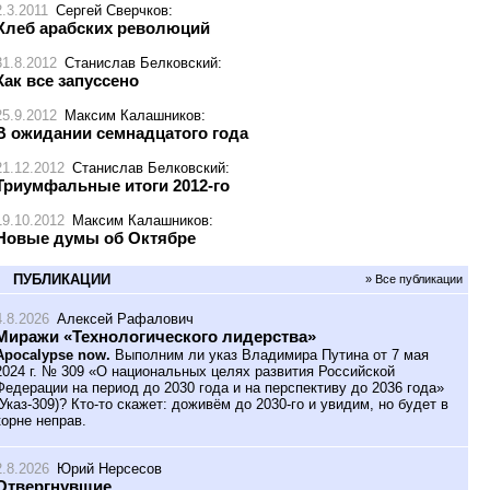
2.3.2011
Сергей Сверчков
:
Хлеб арабских революций
31.8.2012
Станислав Белковский
:
Как все запуссено
25.9.2012
Максим Калашников
:
В ожидании семнадцатого года
21.12.2012
Станислав Белковский
:
Триумфальные итоги 2012-го
19.10.2012
Максим Калашников
:
Новые думы об Октябре
ПУБЛИКАЦИИ
» Все публикации
4.8.2026
Алексей Рафалович
Миражи «Технологического лидерства»
Apocalypse now.
Выполним ли указ Владимира Путина от 7 мая
2024 г. № 309 «О национальных целях развития Российской
Федерации на период до 2030 года и на перспективу до 2036 года»
(Указ-309)? Кто-то скажет: доживём до 2030-го и увидим, но будет в
корне неправ.
2.8.2026
Юрий Нерсесов
Отвергнувшие