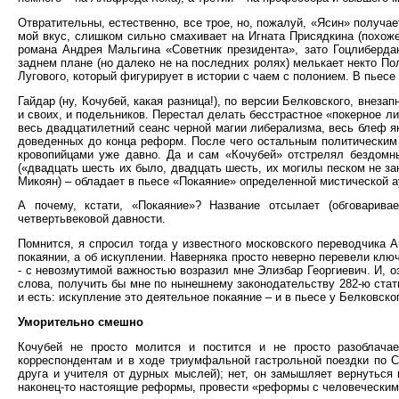
Отвратительны, естественно, все трое, но, пожалуй, «Ясин» получае
мой вкус, слишком сильно смахивает на Игната Присядкина (похоже
романа Андрея Мальгина «Советник президента», зато Гоцлибердан
заднем плане (но далеко не на последних ролях) мелькает некто Пол
Лугового, который фигурирует в истории с чаем с полонием. В пьесе
Гайдар (ну, Кочубей, какая разница!), по версии Белковского, внеза
и своих, и подельников. Перестал делать бесстрастное «покерное л
весь двадцатилетний сеанс черной магии либерализма, весь блеф 
доведенных до конца реформ. После чего остальным политическим 
кровопийцами уже давно. Да и сам «Кочубей» отстрелял бездомны
(«двадцать шесть их было, двадцать шесть, их могилы песком не з
Микоян) – обладает в пьесе «Покаяние» определенной мистической а
А почему, кстати, «Покаяние»? Название отсылает (обговарив
четвертьвековой давности.
Помнится, я спросил тогда у известного московского переводчика
покаянии, а об искуплении. Наверняка просто неверно перевели ключе
- с невозмутимой важностью возразил мне Элизбар Георгиевич. И, о
слова, получить бы мне по нынешнему законодательству 282-ю стать
и есть: искупление это деятельное покаяние – и в пьесе у Белковск
Уморительно смешно
Кочубей не просто молится и постится и не просто разоблач
корреспондентам и в ходе триумфальной гастрольной поездки по С
друга и учителя от дурных мыслей); нет, он замышляет вернуться 
наконец-то настоящие реформы, провести «реформы с человеческим