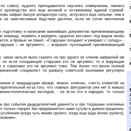
по совету нудного преподавателя научного коммунизма, некоего
ил руководство все еще великой и по-прежнему единой страной.
вновь набрал былую аппаратную силу; испугался еще сильнее, чем в
ек на неисчислимые бедствия десятки, если не сотни миллионов
ил подготовку и написание важнейших документов причмокивающему
ю команду, ограбить и разорить «дорогих россиян» под видом якобы
тся, и бровью не повел. «Старушки голодают и умирают с голоду» -
арушки – не аргумент», – возразил пухлощекий причмокивающий
ы, никак нельзя было сказать ни про одного из членов набранной им
- но если голодающие старушки это не аргумент, то и ворующие
 и соратники это не аргумент тоже. Тем более что вечно пьяный
риканский специалист по развалу советской экономики регулярно
женное в предыдущем абзаце, можно, конечно, счесть клеветой на
твратительной из-за того, что главных фигурантов уже нет в живых)
енно-политических взглядов, - но если это и пародия, то только
зе про события двадцатилетней давности и про тогдашних ключевых
вот только говорят без предпринятого нами сугубо в демонстрационно-
угубления (когда чуть менее грубого, когда еще куда более грубого),
окаяние».