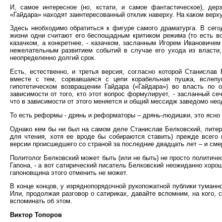
И, самое интересное (но, кстати, и самое фантастическое), де
«Гайдара» находят заинтересованный отклик наверху. На каком верху
Здесь необходимо обратиться к фигуре самого драматурга. В сег
жизни одни считают его беспощадным критиком режима (то есть вс
казачком, а конкретнее, - казачком, засланным Игорем Ивановиче
нежелательным развитием событий в случае его ухода из власти
неопределенно долгий срок.
Есть, естественно, и третья версия, согласно которой Станислав
вместе с тем, сорвавшаяся с цепи корабельная пушка, вслепу
гипотетическом возвращении Гайдара («Гайдара») во власть по 
зависимости от того, кто этот вопрос формулирует, - засланный се
что в зависимости от этого меняется и общий мессидж заведомо не
То есть реформы - дрянь и реформаторы – дрянь-людишки, это ясно 
Однако кем бы ни был на самом деле Станислав Белковский, литера
для чтения, хотя ее вроде бы собираются ставить) прежде всего
версии происшедшего со страной за последние двадцать лет – и сме
Политолог Белковский может быть (или не быть) не просто политиче
Гапона, - а вот сатирический писатель Белковский неожиданно хорош
гапоновщина этого отменить не может.
В конце концов, у изряднопорядочной рукопожатной публики туманн
Или, продолжая разговор о сатириках, давайте вспомним, на кого,
вспоминать об этом.
Виктор Топоров