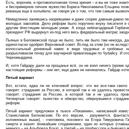
Есть, впрочем, и противоположная точка зрения – и вы ее тоже знае
и беспримерное личное мужество Бориса Николаевича Ельцина позво
реванша еще в колыбели, не говоря уж о том, что тем самым вызволе
Немедленно занявшись назревшими и даже скорее давным-давно пе
молодых завлабов. Дело реформ было поручено внуку писателя и 
другим блестящим молодым умам. А когда неблагодарный Горбачев
президент РФ выдернул из-под него весь федеральный матрас заодн
Пьяных в Беловежской пуще не было; пить им было там некогда, да 
единогласно одобрил Верховный совет. Вслед за этим (но не вследст
колоссальный денежный навес в виде трудовых и гробовых н
разрыхливахом почву для ваучерной приватизации по Чубайсу. И ото
Черномырдина.
И, хотя Гайдару дали на прощанье всё, он не взял ничего (кроме од
настоящие реформы – они нет, еще даже не начинались. Гайдар хотел
Пятый вариант
Вот, кстати, едва ли не ключевой вопрос: что же все-таки свел
говорят: страдания за Россию, в которой так и не удалось провест
говорят: страдания за Россию, в которой так и не удалось про
Четвертые говорят: пьянство и обжорство, обернувшиеся страдан
реформ.
Пятый вариант предложен в пьесе «Покаяние», написанной извес
Станиславом Белковским. По его версии, - разумеется, фантаст
изложенных выше), - «человека, похожего на Егора Тимуровича Г
смерти и казнят ближайшие сподвижники, один из которых (главны
немного – на Альфреда Коха), а третий – на профессора и бывшего 