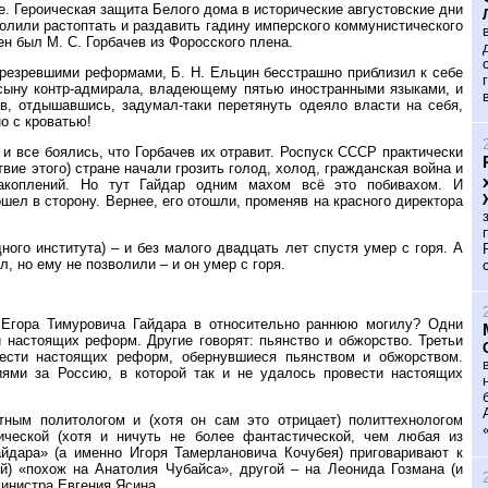
те. Героическая защита Белого дома в исторические августовские дни
лили растоптать и раздавить гадину имперского коммунистического
н был М. С. Горбачев из Форосского плена.
резревшими реформами, Б. Н. Ельцин бесстрашно приблизил к себе
сыну контр-адмирала, владеющему пятью иностранными языками, и
, отдышавшись, задумал-таки перетянуть одеяло власти на себя,
о с кроватью!
и все боялись, что Горбачев их отравит. Роспуск СССР практически
вие этого) стране начали грозить голод, холод, гражданская война и
акоплений. Но тут Гайдар одним махом всё это побивахом. И
шел в сторону. Вернее, его отошли, променяв на красного директора
ного института) – и без малого двадцать лет спустя умер с горя. А
, но ему не позволили – и он умер с горя.
о Егора Тимуровича Гайдара в относительно раннюю могилу? Одни
и настоящих реформ. Другие говорят: пьянство и обжорство. Третьи
вести настоящих реформ, обернувшиеся пьянством и обжорством.
иями за Россию, в которой так и не удалось провести настоящих
тным политологом и (хотя он сам это отрицает) политтехнологом
ической (хотя и ничуть не более фантастической, чем любая из
айдара» (а именно Игоря Тамерлановича Кочубея) приговаривают к
й) «похож на Анатолия Чубайса», другой – на Леонида Гозмана (и
министра Евгения Ясина.