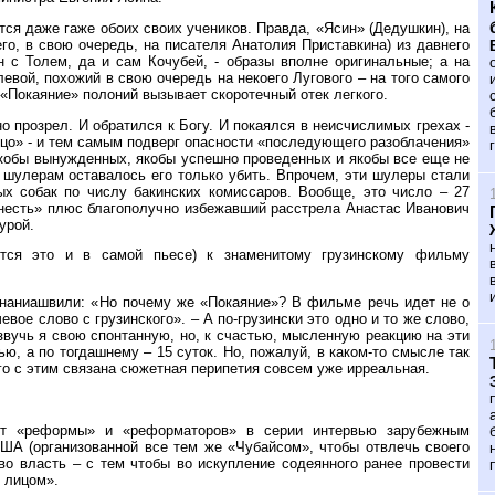
тся даже гаже обоих своих учеников. Правда, «Ясин» (Дедушкин), на
го, в свою очередь, на писателя Анатолия Приставкина) из давнего
 с Толем, да и сам Кочубей, - образы вполне оригинальные; а на
евой, похожий в свою очередь на некоего Лугового – на того самого
 «Покаяние» полоний вызывает скоротечный отек легкого.
пно прозрел. И обратился к Богу. И покаялся в неисчислимых грехах -
ицо» - и тем самым подверг опасности «последующего разоблачения»
якобы вынужденных, якобы успешно проведенных и якобы все еще не
шулерам оставалось его только убить. Впрочем, эти шулеры стали
х собак по числу бакинских комиссаров. Вообще, это число – 27
анесть» плюс благополучно избежавший расстрела Анастас Иванович
урой.
ается это и в самой пьесе) к знаменитому грузинскому фильму
 Ананиашвили: «Но почему же «Покаяние»? В фильме речь идет не о
вое слово с грузинского». – А по-грузински это одно и то же слово,
звучь я свою спонтанную, но, к счастью, мысленную реакцию на эти
ю, а по тогдашнему – 15 суток. Но, пожалуй, в каком-то смысле так
ого с этим связана сюжетная перипетия совсем уже ирреальная.
ает «реформы» и «реформаторов» в серии интервью зарубежным
ША (организованной все тем же «Чубайсом», чтобы отвлечь своего
во власть – с тем чтобы во искупление содеянного ранее провести
 лицом».