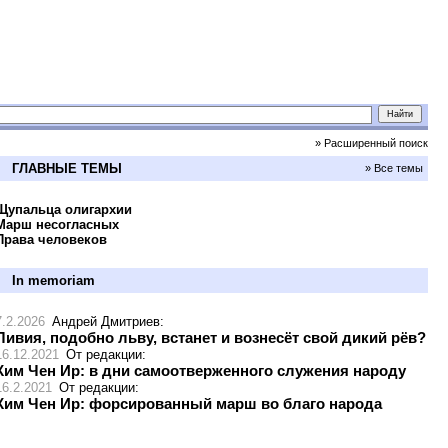
» Расширенный поиск
ГЛАВНЫЕ ТЕМЫ
» Все темы
Щупальца олигархии
Марш несогласных
Права человеков
In memoriam
7.2.2026
Андрей Дмитриев
:
Ливия, подобно льву, встанет и вознесёт свой дикий рёв?
16.12.2021
От редакции
:
Ким Чен Ир: в дни самоотверженного служения народу
16.2.2021
От редакции
:
Ким Чен Ир: форсированный марш во благо народа