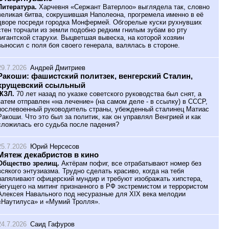
Литература.
Харчевня «Сержант Ватерлоо» выглядела так, словно
великая битва, сокрушившая Наполеона, прогремела именно в её
дворе посреди городка Монфермей. Обгорелые куски рухнувших
стен торчали из земли подобно редким гнилым зубам во рту
гигантской старухи. Выцветшая вывеска, на которой хозяин
выносил с поля боя своего генерала, валялась в стороне.
29.7.2026
Андрей Дмитриев
Ракоши: фашистский политзек, венгерский Сталин,
хрущевский ссыльный
ЖЗЛ.
70 лет назад по указке советского руководства был снят, а
затем отправлен «на лечение» (на самом деле - в ссылку) в СССР,
послевоенный руководитель страны, убежденный сталинец Матиас
Ракоши. Что это был за политик, как он управлял Венгрией и как
сложилась его судьба после падения?
25.7.2026
Юрий Нерсесов
Мятеж декабристов в кино
Общество зрелищ.
Актёрам пофиг, все отрабатывают номер без
всякого энтузиазма. Трудно сделать красиво, когда на тебя
напяливают офицерский мундир и требуют изображать хипстера,
бегущего на митинг признанного в РФ экстремистом и террористом
Алексея Навального под несуразные для XIX века мелодии
«Наутилуса» и «Мумий Тролля».
24.7.2026
Саид Гафуров