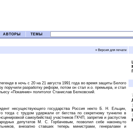
АВТОРЫ
ТЕМЫ
» Версия для печати
легенде в ночь с 20 на 21 августа 1991 года во время защиты Белого
у поручили разработку реформ, потом он стал и.о. премьера, и стал
пьесу «Покаяние» политолог Станислав Белковский.
идент несуществующего государства Россия некто Б. Н. Ельцин,
го тогда с трудом удержали от бегства по секретному туннелю в
инсценировкой самоубийства) участников ГКЧП, запретив и распустив
одных депутатов М. С. Горбачевым, позволил себе наконец-то
льников, внезапно ставших теперь министрами, генералами и