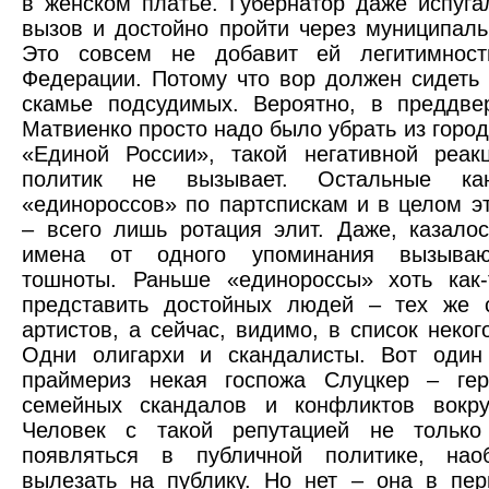
в женском платье. Губернатор даже испуга
вызов и достойно пройти через муниципал
Это совсем не добавит ей легитимнос
Федерации. Потому что вор должен сидеть 
скамье подсудимых. Вероятно, в преддве
Матвиенко просто надо было убрать из город
«Единой России», такой негативной реак
политик не вызывает. Остальные ка
«единороссов» по партспискам и в целом э
– всего лишь ротация элит. Даже, казало
имена от одного упоминания вызываю
тошноты. Раньше «единороссы» хоть как-
представить достойных людей – тех же с
артистов, а сейчас, видимо, в список неког
Одни олигархи и скандалисты. Вот один
праймериз некая госпожа Слуцкер – гер
семейных скандалов и конфликтов вокруг
Человек с такой репутацией не тольк
появляться в публичной политике, на
вылезать на публику. Но нет – она в пер