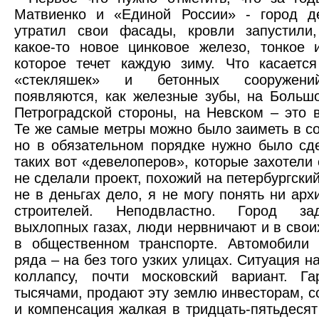
Матвиенко и «Единой России» - город де
утратил свои фасады, кровли запустили
какое-то новое цинковое железо, тонкое 
которое течет каждую зиму. Что касаетс
«стекляшек» и бетонных сооружени
появляются, как железные зубы, на Больш
Петроградской стороны, на Невском – это 
Те же самые метры можно было заиметь в со
но в обязательном порядке нужно было сд
таких вот «девелоперов», которые захотели 
не сделали проект, похожий на петербургски
не в деньгах дело, я не могу понять ни арх
строителей. Неподвластно. Город за
выхлопных газах, люди нервничают и в свои
в общественном транспорте. Автомобили 
ряда – на без того узких улицах. Ситуация н
коллапсу, почти московский вариант. Га
тысячами, продают эту землю инвесторам, с
и компенсация жалкая в тридцать-пятьдесят