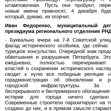
штамповочная. Пусть они пробуют, перес
новые имена привносят, 4 декабря будет
который, думаю, их огорчит.
Иван Федоренко, муниципальный деп
президиума регионального отделения РН
- Буквально вчера на 7-й Советской ули
фасад исторического особняка, где сейчас
турецкое консульство. Очередной знак про
обветшания и разрушения Петербурга. Эт
ежедневно, полностью перечеркивает 
властей о сохранении исторического насле
сводит к нулю все победные реляции «
горадминистрации об обновлении и ре
городской инфраструктуры. За де
беспрерывного и беспримерного обогащения 
истории для города ничего сделан
Современные строители паразитируют на т
создано до них, и в прямом смысле старают