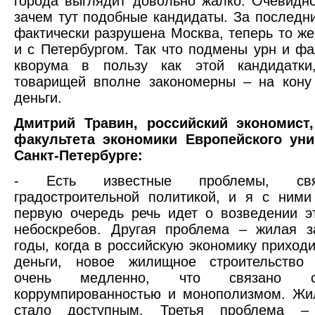
города выглядит довольно жалко. Очевидно
зачем тут подобные кандидаты. За последн
фактически разрушена Москва, теперь то же
и с Петербургом. Так что подмены урн и ф
кворума в пользу как этой кандидатк
товарищей вполне закономерны – на кону
деньги.
Дмитрий Травин, российский экономист
факультета экономики Европейского уни
Санкт-Петербурге:
- Есть известные проблемы, св
градостроительной политикой, и я с ними
первую очередь речь идет о возведении э
небоскребов. Другая проблема – жилая з
годы, когда в российскую экономику приход
деньги, новое жилищное строительство 
очень медленно, что связано 
коррумпированностью и монополизмом. Жи
стало доступным. Третья проблема – 