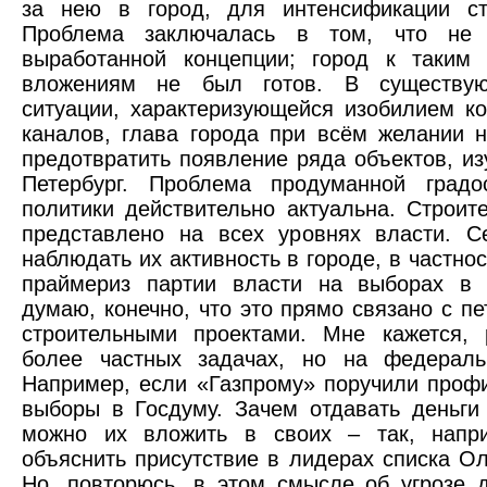
за нею в город, для интенсификации стр
Проблема заключалась в том, что не 
выработанной концепции; город к таким
вложениям не был готов. В существу
ситуации, характеризующейся изобилием к
каналов, глава города при всём желании 
предотвратить появление ряда объектов, и
Петербург. Проблема продуманной градос
политики действительно актуальна. Строит
представлено на всех уровнях власти. С
наблюдать их активность в городе, в частнос
праймериз партии власти на выборах в 
думаю, конечно, что это прямо связано с пе
строительными проектами. Мне кажется, 
более частных задачах, но на федераль
Например, если «Газпрому» поручили проф
выборы в Госдуму. Зачем отдавать деньги
можно их вложить в своих – так, напр
объяснить присутствие в лидерах списка Ол
Но, повторюсь, в этом смысле об угрозе 