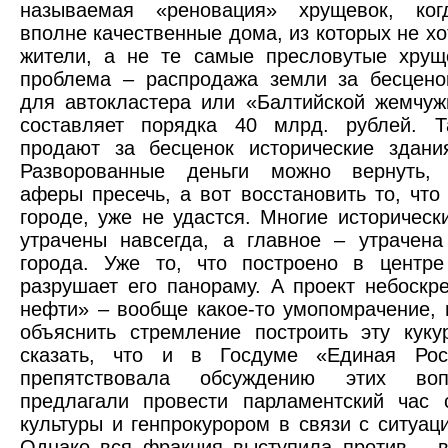
называемая «реновация» хрущевок, ког
вполне качественные дома, из которых не хо
жители, а не те самые пресловутые хрущ
проблема – распродажа земли за бесцено
для автокластера или «Балтийской жемчу
составляет порядка 40 млрд. рублей. Т
продают за бесценок исторические здани
Разворованные деньги можно вернуть,
аферы пресечь, а вот восстановить то, что
городе, уже не удастся. Многие историческ
утрачены навсегда, а главное – утрачена
города. Уже то, что построено в центре
разрушает его панораму. А проект небоскр
нефти» – вообще какое-то умопомрачение, 
объяснить стремление построить эту куку
сказать, что и в Госдуме «Единая Рос
препятствовала обсуждению этих во
предлагали провести парламентский час 
культуры и генпрокурором в связи с ситуаци
Однако вся фракция выступила против – 