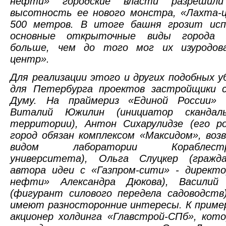
нефти» городские власти разрешили
высотность ее нового монстра, «Лахта-ц
500 метров. В итоге башня грозит ис
основные открыточные виды города з
больше, чем до того мог их изуродов
центр».
Для реализации этого и других подобных 
для Петербурга проектов застройщики 
Думу. На праймериз «Единой России» 
Виталий Южилин (инициатор скандал
территории), Антон Сихарулидзе (его р
город обязан комплексом «Максидом», воз
видом лаборатории Кораблестро
университета), Ольга Слуцкер (гражд
автора идеи с «Газпром-сити» - директо
нефти» Александра Дюкова), Василий 
(фигурант силового передела садоводств
имеют разносторонние интересы. К пример
акционер холдинга «Главстрой-СПб», кот