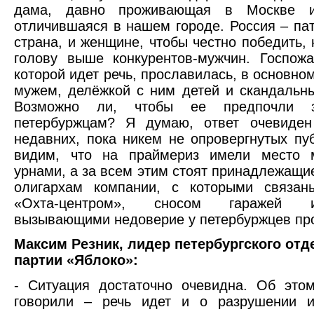
дама, давно проживающая в Москве 
отличившаяся в нашем городе. Россия – па
страна, и женщине, чтобы честно победить, 
голову выше конкурентов-мужчин. Госпож
которой идет речь, прославилась, в основно
мужем, делёжкой с ним детей и скандальн
Возможно ли, чтобы ее предпочли з
петербуржцам? Я думаю, ответ очевиде
недавних, пока никем не опровергнутых пу
видим, что на праймериз имели место 
урнами, а за всем этим стоят принадлежащи
олигархам компании, с которыми связан
«Охта-центром», сносом гаражей 
вызывающими недоверие у петербуржцев пр
Максим Резник, лидер петербургского отд
партии «Яблоко»:
- Ситуация достаточно очевидна. Об это
говорили – речь идет и о разрушении ис