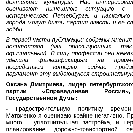
деятелями культуры. Нас интересовал
оценивают нынешнюю ситуацию с с
исторического Петербурга, и насколько
города могут быть партия власти и ее с
лобби.
В первой части публикации собраны мнения
политологов (как оппозиционных, та
официальных). В силу профессии они нема
уделили фальсификациям на прайм
посредством которых сейчас прод
парламент эту выдающуюся строительную
Оксана Дмитриева, лидер петербургског
партии «Справедливая Россия»
Государственной Думы:
- Градостроительную политику времен
Матвиенко я оцениваю крайне негативно. П
много – уплотнительная застройка, и не
планирование дорожно-транспортной с