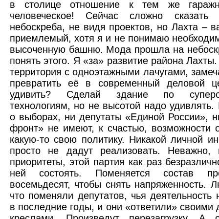
в столице отношение к тем же гаражн
человеческое! Сейчас сложно сказать
небоскреба, не видя проектов, но Лахта – в
приемлемый, хотя я и не понимаю необходим
высоченную башню. Мода прошла на небоск
понять этого. Я «за» развитие района Лахты
территория с одноэтажными лачугами, замеч
превратить её в современный деловой це
удивить? Сделай здание по суперс
технологиям, но не высотой надо удивлять. 
о выборах, ни депутаты «Единой России», 
фронт» не имеют, к счастью, возможности 
какую-то свою политику. Никакой личной и
просто не дадут реализовать. Неважно, 
приоритеты, этой партия как раз безразличн
ней состоять. Поменяется состав пр
восемьдесят, чтобы снять напряженность. Л
что поменяли депутатов, чья деятельность 
в последние годы, и они «ответили» своими 
креслами. Произведут перезагрузку. А 