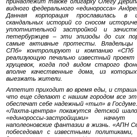
принадлежит также олигарху Олегу Дерип
видного федерального «единоросса» Андре
Данная корпорация прославилась в 
скандальных историй со сносом историче
уплотнительной застройкой и зачистк
петербуржцев – эти эпизоды до сих п
самые активные протесты. Владельцы 
СПб» контролируют и компанию «СПб Р
реализующую печально известный проект 
хрущевок, когда под видом старого фон
вполне качественные дома, из которы
выезжать жители.
Аппетит приходит во время еды, и страш
что еще сделают с нашим городом все эт
обеспечат себе надежный «тыл» в Госдуме
«Лахта-центра» покажутся детской шало
«единороссы-застройщики» начнут
наполеоновские фантазии в жизнь. «АПН С
побеседовал с известными политиками, 