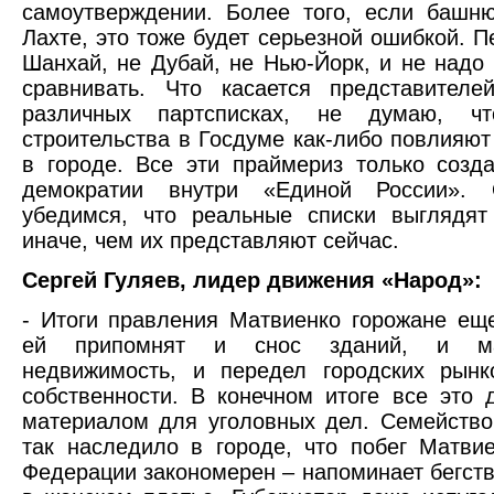
самоутверждении. Более того, если башн
Лахте, это тоже будет серьезной ошибкой. П
Шанхай, не Дубай, не Нью-Йорк, и не надо
сравнивать. Что касается представителе
различных партсписках, не думаю, чт
строительства в Госдуме как-либо повлияют
в городе. Все эти праймериз только соз
демократии внутри «Единой России».
убедимся, что реальные списки выглядят
иначе, чем их представляют сейчас.
Сергей Гуляев, лидер движения «Народ»:
- Итоги правления Матвиенко горожане ещ
ей припомнят и снос зданий, и м
недвижимость, и передел городских рынк
собственности. В конечном итоге все это 
материалом для уголовных дел. Семейство
так наследило в городе, что побег Матви
Федерации закономерен – напоминает бегств