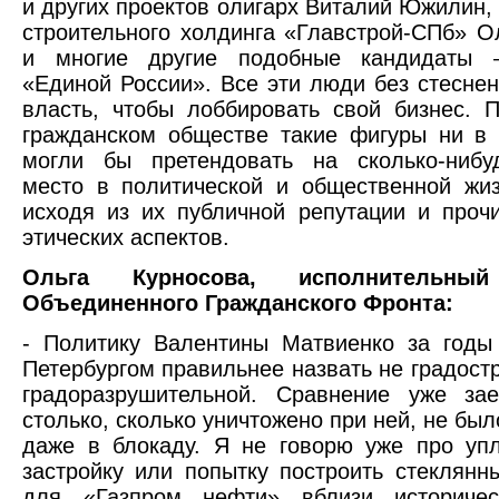
и других проектов олигарх Виталий Южилин,
строительного холдинга «Главстрой-СПб» О
и многие другие подобные кандидаты 
«Единой России». Все эти люди без стеснен
власть, чтобы лоббировать свой бизнес. 
гражданском обществе такие фигуры ни в
могли бы претендовать на сколько-нибу
место в политической и общественной жи
исходя из их публичной репутации и проч
этических аспектов.
Ольга Курносова, исполнительный
Объединенного Гражданского Фронта:
- Политику Валентины Матвиенко за годы
Петербургом правильнее назвать не градостр
градоразрушительной. Сравнение уже зае
столько, сколько уничтожено при ней, не бы
даже в блокаду. Я не говорю уже про уп
застройку или попытку построить стеклянн
для «Газпром нефти» вблизи историчес