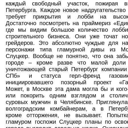
каждый свободный участок, пожирая 
Петербурга. Каждое новое надругательство
требует прикрытия и лобби на высок
Достаточно посмотреть на праймериз «Еди
где мы видим большое количество лобби
строительного бизнеса. Они уже точат н
грейдеров. Это абсолютно чуждые для на
персонажи типа гламурной дивы из Мо
Слуцкер. Вообще не понятно, что она за
городе – кроме разве что малой доли
уничтожающей старый Петербург компании
СПб» и статуса герл-френд газови
инициировавшего позорный проект «Газ
Может, в Москве эта дама могла бы и кого-
или покорить одним взглядом и столи
суровых мужчин в Челябинске. Приглянул
волгоградским комбайнерам, а в Петербу
кроме отторжения, не вызывает. Попытк
гламуром госпожи Слуцкер планы по осво