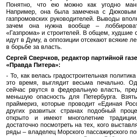
Понятно, что ею можно как угодно мани
Например, она была замечена с Дюковым
газпромовских руководителей. Выводы впол
зачем она нужна вообще – лоббироват
«Газпрома» и строителей. В общем, худшие 
идут в Думу, а оппозиции отсекают всякие л
в борьбе за власть.
Сергей Сверчков, редактор партийной га
«Правда Питера»:
- То, как велась градостроительная политика
это время, выглядит весьма печально. Од
сейчас рвутся в федеральную власть, пре
меньшую опасность для Петербурга. Взять
праймериз, которые проводит «Единая Рос
других развитых странах подобный проце
открыто и имеют многолетние традици
достаточно посмотреть на тех, кого выставл
ряды – владелец Морского пассажирского по