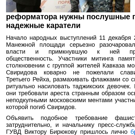
реформатора нужны послушные 
надежные каратели
Начало народных выступлений 11 декабря 
Манежной площади серьезно разочаровал
власти и примкнувшую к ней прог
общественность. Участники митинга памя
столкновении с группой жителей Кавказа мо
Свиридова коварно не пожелали слав
Третьего Рейха, размахивать флажками со с
ритуально насиловать таджикских девочек. 
они требовали ареста странным образом о
неподкупными московскими ментами участни
которой погиб Свиридов.
Объявить подобное требование фашис
затруднительно, и начальнику пресс-служб
ГУВД Виктору Бирюкову пришлось лично
б