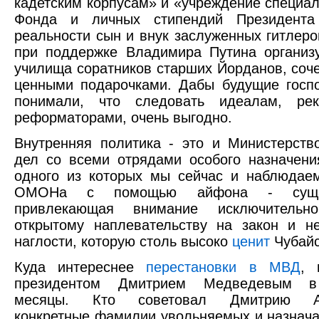
кадетским корпусам» и «учреждение специа
Фонда и личных стипендий Президента
реальности сын и внук заслуженных гитлеро
при поддержке Владимира Путина организ
училища соратников старших Йорданов, соче
ценными подарочками. Дабы будущие госп
понимали, что следовать идеалам, ре
реформаторами, очень выгодно.
Внутренняя политика - это и Министерств
дел со всеми отрядами особого назначени
одного из которых мы сейчас и наблюдае
ОМОНа с помощью айфона - суща
привлекающая внимание исключительно
открытому наплевательству на закон и н
наглости, которую столь высоко
ценит
Чубайс
Куда интереснее
перестановки в МВД
, 
президентом Дмитрием Медведевым в
месяцы. Кто советовал Дмитрию Ан
конкретные фамилии увольняемых и назнач