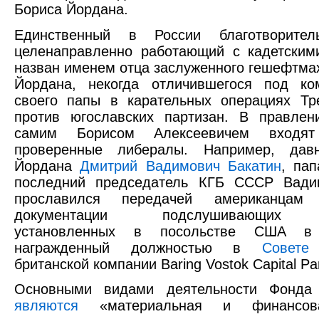
Бориса Йордана.
Единственный в России благотворител
целенаправленно работающий с кадетским
назван именем отца заслуженного гешефтма
Йордана, некогда отличившегося под ко
своего папы в карательных операциях Тр
против югославских партизан. В правлен
самим Борисом Алексеевичем входя
проверенные либералы. Например, дав
Йордана
Дмитрий Вадимович Бакатин
, пап
последний председатель КГБ СССР Вади
прославился передачей американцам т
документации подслушивающих у
установленных в посольстве США 
награжденный должностью в
Совете
британской компании Baring Vostok Capital Par
Основными видами деятельности Фонда
являются
«материальная и финансов