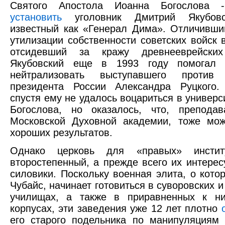
Святого Апостола Иоанна Богослова -
установить
уголовник Дмитрий Якубовс
известный как «Генерал Дима». Отличивши
утилизации собственности советских войск 
отсидевший за кражу древнееврейских
Якубовский еще в 1993 году помогал 
нейтрализовать выступавшего против
президента России Александра Руцкого.
спустя ему не удалось воцариться в универс
Богослова, но оказалось, что, препода
Московской Духовной академии, тоже мож
хороших результатов.
Однако церковь для «правых» инсти
второстепенный, а прежде всего их интересу
силовики. Поскольку военная элита, о кото
Чубайс, начинает готовиться в суворовских 
училищах, а также в приравненных к ни
корпусах, эти заведения уже 12 лет плотно
его старого подельника по манипуляциям