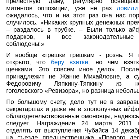
прелестную даму, регулярно освещаю
митингов оппозиции, уже не раз
ловили
ожидалось, что и на этот раз она нас пор
случилось. «Никаких крупных денежных пре
– раздалось в трубке. – Были только ай
подарков, и все законодательные
соблюдены!»
И вообще «грешки грешкам - рознь. Я 
открыто, что
беру взятки
, но чем взят
щенками. Это совсем иное дело». После
принадлежит не Жанне Михайловне, а с
Федоровичу Ляпкину-Тяпкину из не
гоголевского «Ревизора», но разница неболь
По большому счету, дело тут не в заврав
секретаршах и даже не в злополучных айфо
облагодетельствованные омоновцы, надеюсь,
следует. Награждение 24 марта 2011 
отделять от выступления Чубайса 14 декаб
на съезде предшественника «Правого де