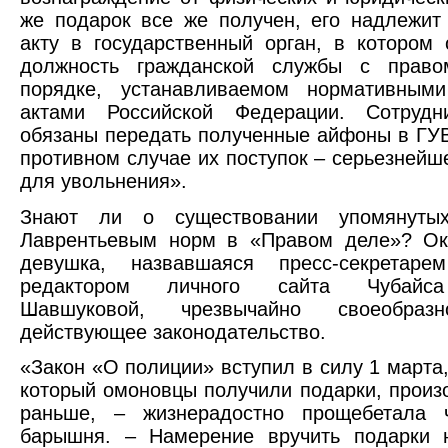
же подарок все же получен, его надлежит
акту в государственный орган, в котором
должность гражданской службы с прав
порядке, устанавливаемом нормативным
актами Российской Федерации. Сотруд
обязаны передать полученные айфоны в ГУ
противном случае их поступок – серьезнейш
для увольнения».
Знают ли о существовании упомянутых
Лаврентьевым норм в «Правом деле»? Ока
девушка, назвавшаяся пресс-секретар
редактором личного сайта Чубайс
Шавшуковой, чрезвычайно своеобразн
действующее законодательство.
«Закон «О полиции» вступил в силу 1 марта,
который омоновцы получили подарки, произ
раньше, – жизнерадостно прощебетала ч
барышня. – Намерение вручить подарки 