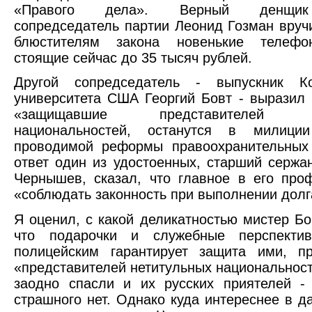
«Правого дела». Верный денщик
сопредседатель партии Леонид Гозман вру
блюстителям закона новенькие телефо
стоящие сейчас до 35 тысяч рублей.
Другой сопредседатель - выпускник Ко
университета США Георгий Бовт - выразил 
«защищавшие представителей не
национальностей, останутся в милици
проводимой реформы правоохранительных 
ответ один из удостоенных, старший сержа
Чернышев, сказал, что главное в его про
«соблюдать законность при выполнении долг
Я оценил, с какой деликатностью мистер Бо
что подарочки и служебные перспекти
полицейским гарантирует защита ими, пр
«представителей нетитульных национальност
заодно спасли и их русских приятелей -
страшного нет. Однако куда интереснее в д