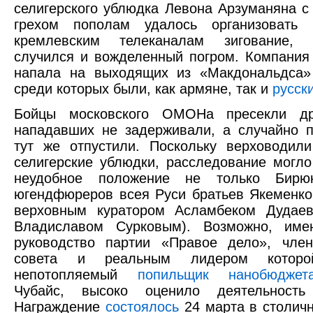
селигерского ублюдка Левона Арзуманяна с
грехом пополам удалось организовать 
кремлевским телеканалам зигование, 
случился и вожделенный погром. Компания
напала на выходящих из «Макдональдса» 
среди которых были, как армяне, так и
русск
Бойцы московского ОМОНа пресекли др
нападавших не задерживали, а случайно 
тут же отпустили. Поскольку верховодил
селигерские ублюдки, расследование могло
неудобное положение не только Бирю
югендфюреров всея Руси братьев Якеменко
верховным куратором Асламбеком Дудае
Владиславом Сурковым). Возможно, име
руководство партии «Правое дело», чле
совета и реальным лидером кото
непотопляемый
попильщик нанобюджет
Чубайс, высоко оценило деятельность
Награждение
состоялось
24 марта в столич