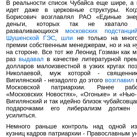
В реальности список Чубайса еще шире, а
идет даже в церковные структуры. Ког
Борисович возглавлял РАО «Единые энер
деньги, которых так не хватало 
разваливающихся
московских подстанци
Шушенской ГЭС
,
шли
не только на мног
премии собственным менеджерам, но и на 
на стороне. Все тот же Леонид Гозман как 
раз
выдавал
в качестве литературной пре
долларов малоизвестной в узких кругах по
Николаевой, муж которой - священни
Вигилянский - незадолго до этого
возглавил
Московской патриархии. Ранее ра
«Московских Новостях», «Огоньке» и «Нью
Вигилянский и так идейно близок чубайсовца
подарочками его либерализм должен с
усилиться.
Немного раньше контроль над одной и
кузниц кадров патриархии - Православным у