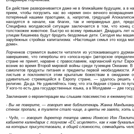
Ее действие разворачивается даже не в ближайшем будущем, а в на
прием, чтобы погрузить нас во «время оно» вечного возвращения 
потерянный нашими праотцами, а, напротив, грядущий Апокалипси
находятся в начале, как благих, так и неправедных дел, предо
Специфика молдавской ситуации заключается в том, что конец 
толстокожее животное. Быстро ко всему привыкает. Двадцать лет н
улицам Кишинева будут бродить бездомные дети. Сегодня мы машин
зарубежных стройках капитализма: «Настоящая семья это когда мат
доме».
Лорченков стремится вывести читателя из успокаивающего дурман
завершению, что гиперболы его «эпоса-нуар» (авторское определе
стране не принят, наравне с православием, каргианский культ Евро
возник во время Второй мировой войны среди туземцев Океании. В
самолетов продукты питания и предметы первой необходимости. 
листьев и поклоняются этим крылатым божествам в ожидании о
удивительно стремящейся в Европу стране, — удалось решить 
религию. Да-да. Не удивляйтесь тому, что эта бедная страна по пу
У кого-то есть два государственных языка, а в Молдавии — две госу
Заклинания о евроинтерации мы слышим повсеместно и ежеминутно:
- Вы не поверите, — говорит мне библиотекарь Жанна Мандыкану,
стенах пропали, в туалете стало чище, а цветы не завяли, хоть и
- Чудо, — говорит директор театра имени Ионеско Ион Поклита
кабинете календарик с лозунгом «ЕС исцеляет», как к нам букваль
на которых присутствовали, в общей сложности, семнадцать челов