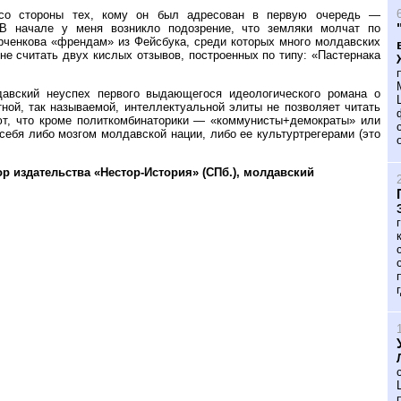
н со стороны тех, кому он был адресован в первую очередь —
 В начале у меня возникло подозрение, что земляки молчат по
рченкова «френдам» из Фейсбука, среди которых много молдавских
не считать двух кислых отзывов, построенных по типу: «Пастернака
давский неуспех первого выдающегося идеологического романа о
ной, так называемой, интеллектуальной элиты не позволяет читать
ют, что кроме политкомбинаторики — «коммунисты+демократы» или
бя либо мозгом молдавской нации, либо ее культуртрегерами (это
р издательства «Нестор-История» (СПб.), молдавский