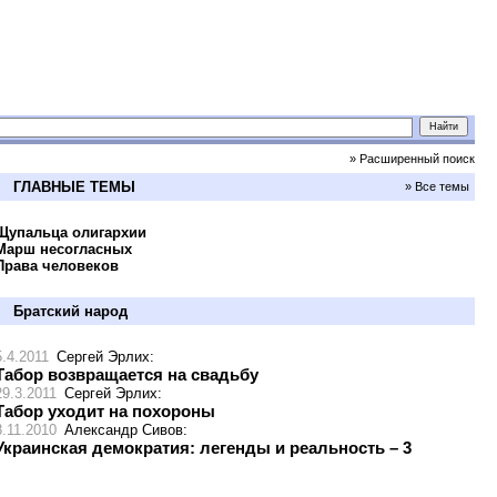
» Расширенный поиск
ГЛАВНЫЕ ТЕМЫ
» Все темы
Щупальца олигархии
Марш несогласных
Права человеков
Братский народ
5.4.2011
Сергей Эрлих
:
Табор возвращается на свадьбу
29.3.2011
Сергей Эрлих
:
Табор уходит на похороны
8.11.2010
Александр Сивов
:
Украинская демократия: легенды и реальность – 3