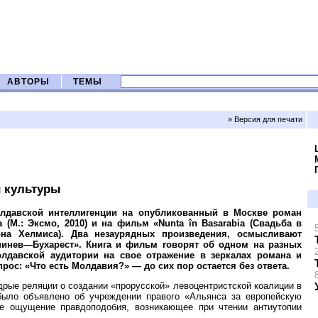
АВТОРЫ
ТЕМЫ
» Версия для печати
й культуры
олдавской интеллигенции на опубликованный в Москве роман
(М.: Эксмо, 2010) и на фильм «Nunta în Basarabia (Свадьба в
она Хелмиса). Два незаурядных произведения, осмысливают
шинев—Бухарест». Книга и фильм говорят об одном на разных
олдавской аудитории на свое отражение в зеркалах романа и
ос: «Что есть Молдавия?» — до сих пор остается без ответа.
дрые реляции о создании «прорусской» левоцентристской коалиции в
было объявлено об учреждении правого «Альянса за европейскую
ое ощущение правдоподобия, возникающее при чтении антиутопии