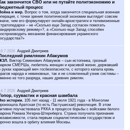
Как закончится СВО или не путайте политэкономию и
бюджетный процесс
Война и мир.
Вопрос о том, когда закончится специальная военная
операция, с точки зрения политической экономии выглядит совсем
иначе, чем его формулируют онлайн-архистратиги и телевизионные
стратопедархи – не «Сколько еще Запад согласен помогать
бандеровскому режиму»?, а «Сколько еще Запад способен
воспроизводить механизм финансирования украинского
государства?»
18.7.2026
Андрей Дмитриев
Последний римлянин Абакумов
ЖЗЛ.
Виктор Семенович Абакумов – сын истопника, грозный
нарком СМЕРШа, любитель женщин и красивой жизни, державший
в руках карающий меч госбезопасности, с которого капала кровь
врагов народа и невиновных, так и не сломленный узник системы –
именно из того разряда, наших древних римлян.
14.7.2026
Андрей Дмитриев
Топор, суувастик и красная шамбала
Эхо истории.
105 лет назад - 11 июля 1921 года - в Монголии
произошла Аратская (то есть Пастушеская) революция. В этом
активно поучаствовала РККА в процессе борьбы с войсками белого
барона Романа Унгерна-Штернберга. Страна получила признание
независимости, стала первым социалистическим государством и
прочно вошла в орбиту влияния Москвы.