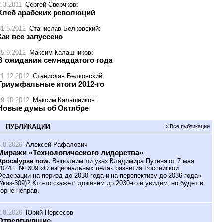
2.3.2011
Сергей Сверчков
:
Хлеб арабских революций
31.8.2012
Станислав Белковский
:
Как все запуссено
25.9.2012
Максим Калашников
:
В ожидании семнадцатого года
21.12.2012
Станислав Белковский
:
Триумфальные итоги 2012-го
19.10.2012
Максим Калашников
:
Новые думы об Октябре
ПУБЛИКАЦИИ
» Все публикации
4.8.2026
Алексей Рафалович
Миражи «Технологического лидерства»
Apocalypse now.
Выполним ли указ Владимира Путина от 7 мая
2024 г. № 309 «О национальных целях развития Российской
Федерации на период до 2030 года и на перспективу до 2036 года»
(Указ-309)? Кто-то скажет: доживём до 2030-го и увидим, но будет в
корне неправ.
2.8.2026
Юрий Нерсесов
Отвергнувшие