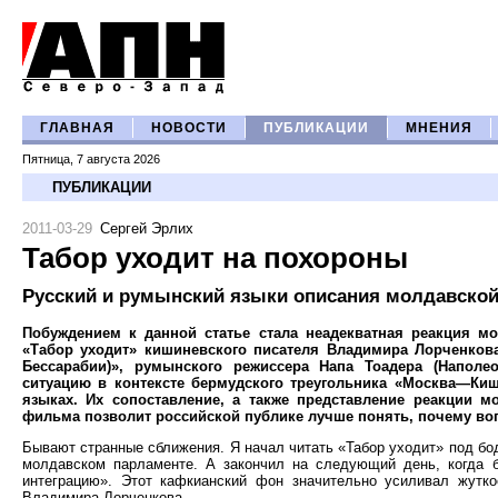
ГЛАВНАЯ
НОВОСТИ
ПУБЛИКАЦИИ
МНЕНИЯ
Пятница, 7 августа 2026
ПУБЛИКАЦИИ
2011-03-29
Сергей Эрлих
Табор уходит на похороны
Русский и румынский языки описания молдавско
Побуждением к данной статье стала неадекватная реакция м
«Табор уходит» кишиневского писателя Владимира Лорченкова 
Бессарабии)», румынского режиссера Напа Тоадера (Наполе
ситуацию в контексте бермудского треугольника «Москва—Ки
языках. Их сопоставление, а также представление реакции м
фильма позволит российской публике лучше понять, почему вопр
Бывают странные сближения. Я начал читать «Табор уходит» под бо
молдавском парламенте. А закончил на следующий день, когда 
интеграцию». Этот кафкианский фон значительно усиливал жутк
Владимира Лорченкова.