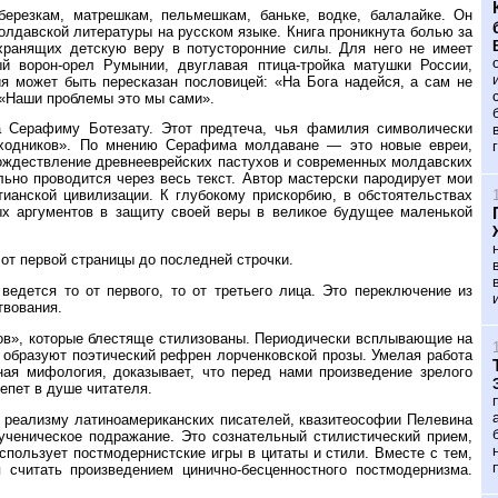
березкам, матрешкам, пельмешкам, баньке, водке, балалайке. Он
олдавской литературы на русском языке. Книга проникнута болью за
хранящих детскую веру в потусторонние силы. Для него не имеет
й ворон-орел Румынии, двуглавая птица-тройка матушки России,
я может быть пересказан пословицей: «На Бога надейся, а сам не
«Наши проблемы это мы сами».
а Серафиму Ботезату. Этот предтеча, чья фамилия символически
исходников». По мнению Серафима молдаване — это новые евреи,
ождествление древнееврейских пастухов и современных молдавских
ьно проводится через весь текст. Автор мастерски пародирует мои
ианской цивилизации. К глубокому прискорбию, в обстоятельствах
ых аргументов в защиту своей веры в великое будущее маленькой
т первой страницы до последней строчки.
ведется то от первого, то от третьего лица. Это переключение из
твования.
ов», которые блестяще стилизованы. Периодически всплывающие на
 образуют поэтический рефрен лорченковской прозы. Умелая работа
ная мифология, доказывает, что перед нами произведение зрелого
епет в душе читателя.
 реализму латиноамериканских писателей, квазитеософии Пелевина
ученическое подражание. Это сознательный стилистический прием,
пользует постмодернистские игры в цитаты и стили. Вместе с тем,
 считать произведением цинично-бесценностного постмодернизма.