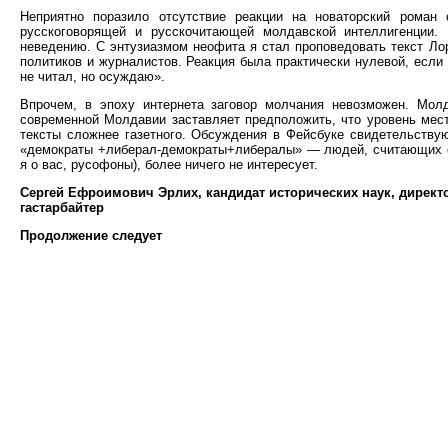
Неприятно поразило отсутствие реакции на новаторский рома
русскоговорящей и русскочитающей молдавской интеллигенции.
неведению. С энтузиазмом неофита я стал проповедовать текст Ло
политиков и журналистов. Реакция была практически нулевой, если 
не читал, но осуждаю».
Впрочем, в эпоху интернета заговор молчания невозможен. Мол
современной Молдавии заставляет предположить, что уровень мест
тексты сложнее газетного. Обсуждения в Фейсбуке свидетельству
«демократы +либерал-демократы+либералы» — людей, считающих се
я о вас, русофоны), более ничего не интересует.
Сергей Ефроимович Эрлих, кандидат исторических наук, директо
гастарбайтер
Продолжение следует