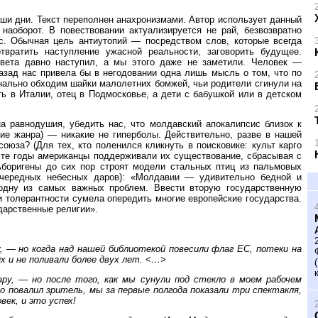
ши дни. Текст переполнен анахронизмами. Автор использует данный
наоборот. В повествовании актуализируется не рай, безвозвратно
с. Обычная цель антиутопий — посредством слов, которые всегда
твратить наступление ужасной реальности, заговорить будущее.
света давно наступил, а мы этого даже не заметили. Человек —
азад нас привела бы в негодовании одна лишь мысль о том, что по
ально обходим шайки малолетних бомжей, чьи родители сгинули на
ь в Италии, отец в Подмосковье, а дети с бабушкой или в детском
а равнодушия, убедить нас, что молдавский апокалипсис близок к
ние жанра) — никакие не гиперболы. Действительно, разве в нашей
союза? (Для тех, кто поленился кликнуть в поисковике: культ карго
 те годы американцы поддерживали их существование, сбрасывая с
Аборигены до сих пор строят модели стальных птиц из пальмовых
чередных небесных даров): «Молдавии — удивительно бедной и
одну из самых важных проблем. Ввести вторую государственную
ти толерантности сумела опередить многие европейские государства.
дарственные религии».
 — но когда над нашей библиотекой повесили флаг ЕС, потеки на
х и не поливали более двух лет. <…>
ру, — но после того, как мы сунули под стекло в моем рабочем
но повалил зритель, мы за первые полгода показали три спектакля,
ек, и это успех!