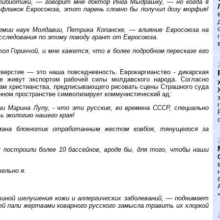
антибиотики, — говорит мне доктор Инга Мыдрашку, — но когда я
 флажок Евросоюза, этот парень словно бы получил дозу морфия!
мии наук Молдавии, Петрика Копанске, — влияние Евросоюза на
сследования по этому поводу грант от Евросоюза.
ол Горинчой, и мне кажется, что в более подробном пересказе его
верстие — это наша повседневность. Еврокаргианство - дикарская
ие живут экспортом рабочей силы молдавского народа. Согласно
нам христианства, предписывающего рисовать сцены Страшного суда
анном пространстве символизирует коммунистический ад:
и Марина Лупу, - что эти русские, во времена СССР, специально
ь экологию нашего края!
рмана блокнотик отработанным жестом ковбоя, тянущегося за
 построили более 10 бассейнов, вроде бы, для того, чтобы наши
тельно я.
чиной шелушения кожи и аллергических заболеваний, — поднимает
ей пали жертвами коварного русского замысла травить их хлоркой