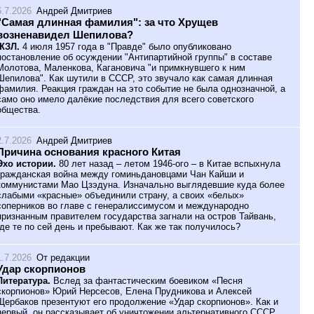
6.7.2026
Андрей Дмитриев
"Самая длинная фамилия": за что Хрущев
возненавидел Шепилова?
ЖЗЛ.
4 июля 1957 года в "Правде" было опубликовано
постановление об осуждении "Антипартийной группы" в составе
Молотова, Маленкова, Кагановича "и примкнувшего к ним
Шепилова". Как шутили в СССР, это звучало как самая длинная
фамилия. Реакция граждан на это событие не была однозначной, а
само оно имело далёкие последствия для всего советского
общества.
2.7.2026
Андрей Дмитриев
Причина основания красного Китая
Эхо истории.
80 лет назад – летом 1946-ого – в Китае вспыхнула
гражданская война между гоминьдановцами Чан Кайши и
коммунистами Мао Цзэдуна. Изначально выглядевшие куда более
слабыми «красные» объединили страну, а своих «белых»
соперников во главе с генералиссимусом и международно
признанным правителем государства загнали на остров Тайвань,
где те по сей день и пребывают. Как же так получилось?
1.7.2026
От редакции
Удар скорпионов
Литература.
Вслед за фантастическим боевиком «Песня
скорпионов» Юрий Нерсесов, Елена Прудникова и Алексей
Щербаков презентуют его продолжение «Удар скорпионов». Как и
первый, он рассказывает об уничтожении альтернативного СССР