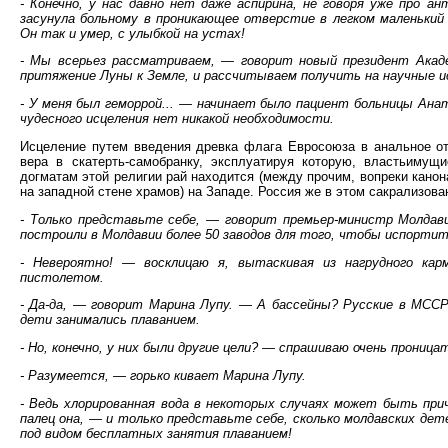
- Конечно, у нас давно нет даже аспирина, не говоря уже про 
засунула больному в проникающее отверстие в легком маленький
Он так и умер, с улыбкой на устах!
- Мы всерьез рассматриваем, — говорит новый президент Акаде
притяжение Луны к Земле, и рассчитываем получить на научные и
- У меня был геморрой... — начинает было пациент больницы Анат
чудесного исцеления нет никакой необходимости.
Исцеление путем введения древка флага Евросоюза в анальное от
вера в скатерть-самобранку, эксплуатируя которую, властьимущ
догматам этой религии рай находится (между прочим, вопреки кано
на западной стене храмов) на Западе. Россия же в этом сакрализов
- Только представьте себе, — говорит премьер-министр Молдави
построили в Молдавии более 50 заводов для того, чтобы испортит
- Невероятно! — восклицаю я, вытаскивая из нагрудного ка
пистолетом.
- Да-да, — говорит Марина Лупу. — А бассейны? Русские в МССР
дети занимались плаванием.
- Но, конечно, у них были другие цели? — спрашиваю очень проница
- Разумеется, — горько кивает Марина Лупу.
- Ведь хлорированная вода в некоторых случаях может быть при
палец она, — и только представьте себе, сколько молдавских дет
под видом бесплатных занятия плаванием!