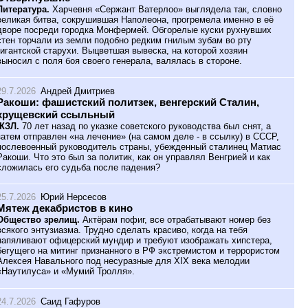
Литература.
Харчевня «Сержант Ватерлоо» выглядела так, словно
великая битва, сокрушившая Наполеона, прогремела именно в её
дворе посреди городка Монфермей. Обгорелые куски рухнувших
стен торчали из земли подобно редким гнилым зубам во рту
гигантской старухи. Выцветшая вывеска, на которой хозяин
выносил с поля боя своего генерала, валялась в стороне.
29.7.2026
Андрей Дмитриев
Ракоши: фашистский политзек, венгерский Сталин,
хрущевский ссыльный
ЖЗЛ.
70 лет назад по указке советского руководства был снят, а
затем отправлен «на лечение» (на самом деле - в ссылку) в СССР,
послевоенный руководитель страны, убежденный сталинец Матиас
Ракоши. Что это был за политик, как он управлял Венгрией и как
сложилась его судьба после падения?
25.7.2026
Юрий Нерсесов
Мятеж декабристов в кино
Общество зрелищ.
Актёрам пофиг, все отрабатывают номер без
всякого энтузиазма. Трудно сделать красиво, когда на тебя
напяливают офицерский мундир и требуют изображать хипстера,
бегущего на митинг признанного в РФ экстремистом и террористом
Алексея Навального под несуразные для XIX века мелодии
«Наутилуса» и «Мумий Тролля».
24.7.2026
Саид Гафуров