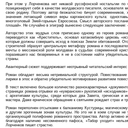
При этом у Лорченкова нет никакой русофонской ностальгии по 
позиционирует себя в качестве молдавского писателя, основателя м
свою родину. Поэтому автор безжалостно бичует современников, 
значения летающий символ веры каргианского культа: одноглавы
многоголовый Змей-горыныч Евросоюза. Смысл авторского послани
плошай». Не случайно в эпиграф вынесено следующее заключение: 
Авторство этих мудрых слов приписано одному из героев роман
переводится как «Креститель», основал катакомбную церковь «
которые должны совершить исход в поисках Земли обетованной. От
строителей образует центральную метафору романа и последовател
мечты о мессианской роли молдаван в судьбах современной христ
поразившего нас безвременья я не в состоянии найти убедительн
страны.
Авантюрный сюжет поддерживает неотрывный читательский интерес о
Роман обладает весьма нетривиальной структурой. Повествование 
лирики в эпос и обратно убедительно мотивировано развитием повес
В текст включено большое количество разнохарактерных «документ
страницах романа отрывки из «кумранских» рукописей «исходников»
с архетипами культуры, среди которых два Завета, греческая и и
мастера. Даже ерническое обращение к святыням рождает страх и тр
Роман переполнен отсылками к балканизму Кустурицы, магическому
и другим эрогенным зонам культуры. Но это ни в коем случае не 
организующий полифонию романного пространства. Автор активно ис
благодаря наличию несомненного пафоса, «Табор уходит» нельзя
Лорченков пишет страстно.