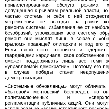
привилегированная обслуга режима,
допущенная к рычагам реальной власти, н
частью системы и себя с ней отождест
устремления не выходят за рамки кос
ремонта системы, избавления ее от наибо
безобразий, угрожающих всю систему обр
ремонт они мыслят лишь в союзе с «обн
крылом» правящей олигархии и под его р
Если такой союз состоится и одержит
гвардейцами кардинала, свое собственное г
сможет поддерживать лишь все теми ж
«управляемой демократии». Поэтому его пе
в случае победы станет недопущени
демократизации.
«Системные обновленцы» могут обличать 
«бытовой» ментовский беспредел, но о
политзаключенных и «сверхполи
регламентации публичных акций. Они могут
использование «административного ресурса»