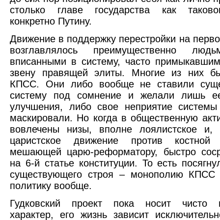
столько главе государства как таково
конкретно Путину.
Движение в поддержку перестройки на перво
возглавлялось преимущественно людь
вписанными в систему, часто примыкавши
звену правящей элиты. Многие из них б
КПСС. Они либо вообще не ставили сущ
систему под сомнение и желали лишь ее
улучшения, либо свое неприятие системы
маскировали. Но когда в общественную акт
вовлечены низы, вполне лоялистское и, 
царистское движение против костной 
мешающей царю-реформатору, быстро соср
на 6-й статье конституции. То есть посягну
существующего строя – монополию КПСС 
политику вообще.
Гудковский проект пока носит чисто 
характер, его жизнь зависит исключитель