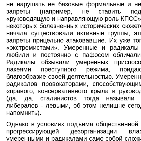
не нарушать ее базовые формальные и н
запреты (например, не ставить по
«руководящую и направляющую роль КПСС»,
некоторых болезненных исторических сюжето
начала существовали активные группы, э
запреты прицельно атаковавшие. Их уже то
«экстремистами». Умеренные и радикалы
любили и постоянно с пафосом обличали 
Радикалы обзывали умеренных приспос
лакеями преступного режима, прид
благообразие своей деятельностью. Умерен
радикалов провокаторами, способствующи
«правого, консервативного крыла в руков
(да, да, сталинистов тогда называли
либералов - левыми, об этом нелишне сего
напомнить).
Однако в условиях подъема общественной 
прогрессирующей дезорганизации вл
умеренными и радикалами само собой слож