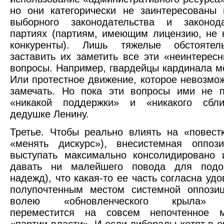
но они категорически не заинтересованы
выборного законодательства и законод
партиях (партиям, имеющим лицензию, не
конкуренты). Лишь тяжелые обстоятел
заставить их заметить все эти «неинтерес
вопросы. Например, гвардейцы кардинала мо
Или протестное движение, которое невозмож
замечать. Но пока эти вопросы ими не п
«никакой поддержки» и «никакого сбл
дедушке Ленину.
Третье. Чтобы реально влиять на «повест
«менять дискурс»), внесистемная оппоз
выступать максимально консолидировано 
давать ни малейшего повода для подо
надежд), что какая-то ее часть согласна уд
полупочтенным местом системной оппозиц
волею «обновленческого крыла» б
переместится на совсем непочтенное 