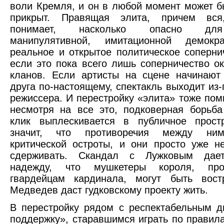
воли Кремля, и он в любой момент может 
прикрыт. Правящая элита, причем вся
понимает, насколько опасно дл
манипулятивной, имитационной демокр
реальное и открытое политическое соперни
если это пока всего лишь соперничество о
кланов. Если артисты на сцене начинают
друга по-настоящему, спектакль выходит из-
режиссера. И перестройку «элита» тоже помн
несмотря на все это, подковерная борьб
клик выплескивается в публичное простр
значит, что противоречия между ним
критической остроты, и они просто уже н
сдерживать. Скандал с Лужковым дает
надежду, что мушкетеры короля, прот
гвардейцам кардинала, могут быть вост
Медведев даст гудковскому проекту жить.
В перестройку рядом с респектабельным 
поддержку», старавшимся играть по правил