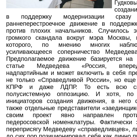
Гуд
создан
в поддержку модернизации сразу 
раннеперестроечное движение в поддержк
против плохих начальников. Случилось 
громкого скандала вокруг мэра Москвы, 
которого, по мнению многих наблю
усиливающееся соперничество Медведев
Предполагаемое движение базируется на 
статье Медведева «Россия, впере
надпартийным и может включить в себя пр
не только «Справедливой России», но еще
КПРФ и даже ЛДПР. То есть всю с
полусистемную оппозицию. И хотя, по
инициаторов создания движения, в него 
также отдельные представители «заединщик
своим проект явно направлен прот
педеросовской номенклатуры. Фактически 
переприсягу Медведеву «справедливцев», л
до сих пор позиционировал себя как лично п