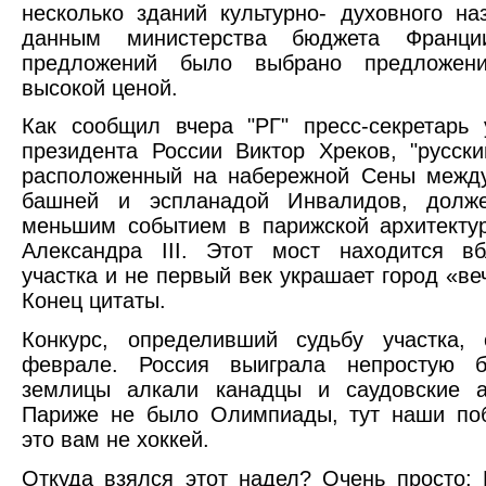
несколько зданий культурно- духовного на
данным министерства бюджета Франци
предложений было выбрано предложен
высокой ценой.
Как сообщил вчера "РГ" пресс-секретарь
президента России Виктор Хреков, "русски
расположенный на набережной Сены межд
башней и эспланадой Инвалидов, долж
меньшим событием в парижской архитекту
Александра III. Этот мост находится вб
участка и не первый век украшает город «ве
Конец цитаты.
Конкурс, определивший судьбу участка, 
феврале. Россия выиграла непростую б
землицы алкали канадцы и саудовские 
Париже не было Олимпиады, тут наши поб
это вам не хоккей.
Откуда взялся этот надел? Очень просто: