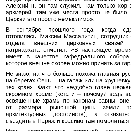
Алексий II, он там служил. Там только хор 
архиерей, там уже места просто не было.
Церкви это просто немыслимо».
В сентябре прошлого года, когда сде
готовилась, Максим Массалитин, сотрудник 
отдела внешних церковных связей М
патриархата отметил: «В настоящее врем
имеет в качестве кафедрального собора
которое внешне скорее можно принять за гар
Не знаю, на что больше похожа главная рус
на берегах Сены – на гараж или на хрущевку
тех краях. Факт, что неудобно главе церкв
скромном храме (кстати – почему? ведь в
освященные храмы по канонам равны, вне
от размера, рыночной цены земли 
архитектурных достоинств), а отказат
съездить в Париж и красиво там помолиться 