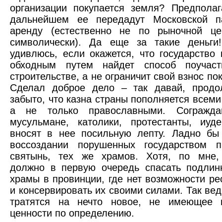
организации покупается земля? Предполаг
дальнейшем ее передадут Московской п
аренду (естественно не по рыночной це
символически). Да еще за такие деньги!
удивлюсь, если окажется, что государство 
обходным путем найдет способ поучас
строительстве, а не ограничит свой взнос по
Сделал доброе дело – так давай, продол
забыто, что казна страны пополняется всеми
а не только православными. Согражда
мусульмане, католики, протестанты, иуд
вносят в нее посильную лепту. Ладно бы
воссоздании порушенных государством п
святынь, тех же храмов. Хотя, по мне, 
должно в первую очередь спасать подлин
храмы в провинции, где нет возможности ре
и консервировать их своими силами. Так вед
тратятся на нечто новое, не имеющее и
ценности по определению.