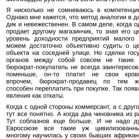
Я нисколько не сомневаюсь в компетенци
Однако мне кажется, что метод аналогии в д
дик и невежественен. В самом деле, когда о
продает другому магазинчик, то зная его це
уровень доходности предприятий малого 
можем достаточно объективно судить о ц
объекта на соседней улице. Но сделки гос
органов между собой совсем не такие.
бюрократ-покупатель не всегда заинтересов
поменьше, он-то платит не свои кров
впрочем, бюрократ-продавец по тем ж
способен переплатить при покупке. Так появ
явления как откаты.
Когда с одной стороны коммерсант, а с друг
тут все понятно. А когда два чиновника из 
Тут соблазнов еще больше. И не надо ду
Евросоюзе все такие уж цивилизованн
многому научилась у своих бывших африкан