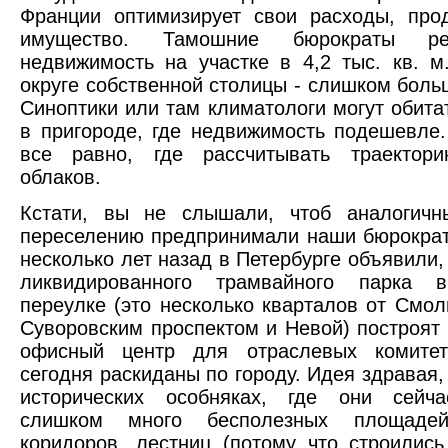
Франции оптимизирует свои расходы, про
имущество. Тамошние бюрократы р
недвижимость на участке в 4,2 тыс. кв. 
округе собственной столицы - слишком боль
Синоптики или там климатологи могут обитат
в пригороде, где недвижимость подешевле
все равно, где рассчитывать траектор
облаков.
Кстати, вы не слышали, чтоб аналогич
переселению предпринимали наши бюрокра
несколько лет назад в Петербурге объявили,
ликвидированного трамвайного парка 
переулке (это несколько кварталов от Смол
Суворовским проспектом и Невой) построят 
офисный центр для отраслевых комитет
сегодня раскиданы по городу. Идея здравая,
исторических особняках, где они сейча
слишком много бесполезных площаде
коридоров, лестниц (потому что строилис