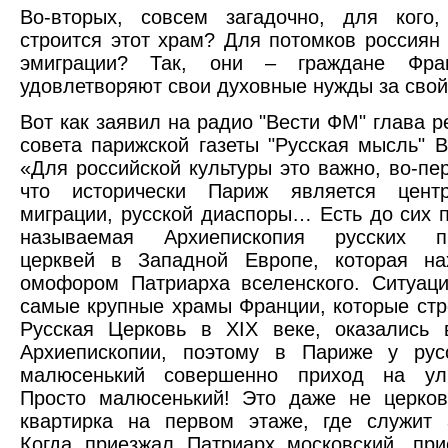
Во-вторых, совсем загадочно, для кого,
строится этот храм? Для потомков россиян
эмиграции? Так, они – граждане Фран
удовлетворяют свои духовные нужды за свой 
Вот как заявил на радио "Вести ФМ" глава р
совета парижской газеты "Русская мысль" В
«Для российской культуры это важно, во-пер
что исторически Париж является цент
миграции, русской диаспоры… Есть до сих п
называемая Архиепископия русских пр
церквей в Западной Европе, которая на
омофором Патриарха вселенского. Ситуаци
самые крупные храмы Франции, которые стр
Русская Церковь в XIX веке, оказались 
Архиепископии, поэтому в Париже у рус
малюсенький совершенно приход на ул
Просто малюсенький! Это даже не церков
квартирка на первом этаже, где служит 
Когда приезжал Патриарх московский, пр