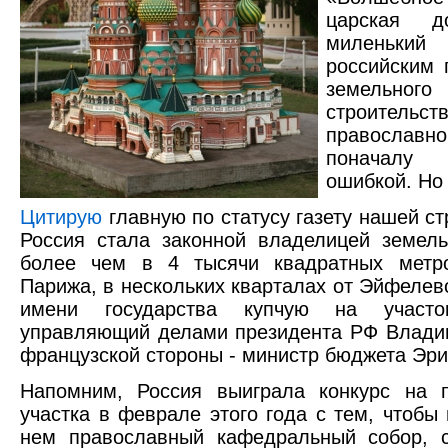
царская д
миленьки
российским 
земельного 
строительст
православ
поначалу 
ошибкой. Но 
Цитирую
главную по статусу газету нашей ст
Россия стала законной владелицей земель
более чем в 4 тысячи квадратных метр
Парижа, в нескольких кварталах от Эйфелев
имени государства купчую на участо
управляющий делами президента РФ Влади
французской стороны - министр бюджета Эри
Напомним, Россия выиграла конкурс на п
участка в феврале этого года с тем, чтобы 
нем православный кафедральный собор, 