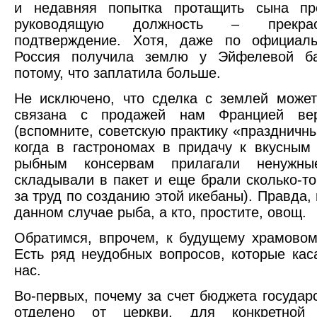
и недавняя попытка протащить сына пр
руководящую должность – прекра
подтверждение. Хотя, даже по официаль
Россия получила землю у Эйфелевой б
потому, что заплатила больше.
Не исключено, что сделка с землей может
связана с продажей нам Францией вер
(вспомните, советскую практику «праздничны
когда в гастрономах в придачу к вкусны
рыбным консервам прилагали ненужны
складывали в пакет и еще брали сколько-то
за труд по созданию этой икебаны). Правда, 
данном случае рыба, а кто, простите, овощ.
Обратимся, впрочем, к будущему храмовом
Есть ряд неудобных вопросов, которые кас
нас.
Во-первых, почему за счет бюджета государс
отделено от церкви, для конкретной 