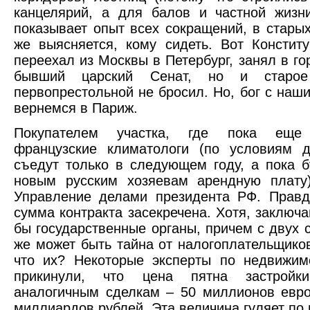
канцелярий, а для балов и частной жизни
показывает опыт всех сокращений, в старых
же выясняется, кому сидеть. Вот Констит
переехал из Москвы в Петербург, занял в го
бывший царский Сенат, но и старо
первопрестольной не бросил. Но, бог с наш
вернемся в Париж.
Покупателем участка, где пока еще 
французские климатологи (по условиям д
съедут только в следующем году, а пока б
новым русским хозяевам арендную плату)
Управление делами президента РФ. Правд
сумма контракта засекречена. Хотя, заключа
бы государственные органы, причем с двух с
же может быть тайна от налогоплательщиков
что их? Некоторые эксперты по недвижим
прикинули, что цена пятна застройк
аналогичным сделкам – 50 миллионов евро
миллиардов рублей. Эта величина гуляет по 