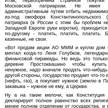
Итак, первопричина странной покупки
Московской патриархии. Не имея в
административным путем отбить недвижим
из-под омофора Константинопольского (В
патриарха (в России с этим бы проблем н
Западной Европе руки коротки), приходится
по-другому - платить, платить, платить. Б
казенные, не свои.
«Вот продам акции АО МММ и куплю дом в
мечтал когда-то Леня Голубков, легендар
финансовой пирамиды. Но ведь это только
деревне Простоквашино чтобы купить 
ненужное, надо вначале продать что-нибудь
другой стороны, государство продает что-то
(нефть, газ), а покупает нужное (землю в П
закавыка – нужное не ему, а Церкви.
Ну а на такие мелочи, как Конституция 
декларирует полное равенство всех религ
менее полном отделении от государства, и о