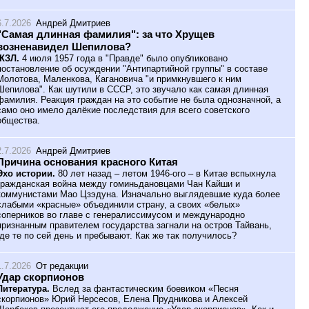
6.7.2026
Андрей Дмитриев
"Самая длинная фамилия": за что Хрущев
возненавидел Шепилова?
ЖЗЛ.
4 июля 1957 года в "Правде" было опубликовано
постановление об осуждении "Антипартийной группы" в составе
Молотова, Маленкова, Кагановича "и примкнувшего к ним
Шепилова". Как шутили в СССР, это звучало как самая длинная
фамилия. Реакция граждан на это событие не была однозначной, а
само оно имело далёкие последствия для всего советского
общества.
2.7.2026
Андрей Дмитриев
Причина основания красного Китая
Эхо истории.
80 лет назад – летом 1946-ого – в Китае вспыхнула
гражданская война между гоминьдановцами Чан Кайши и
коммунистами Мао Цзэдуна. Изначально выглядевшие куда более
слабыми «красные» объединили страну, а своих «белых»
соперников во главе с генералиссимусом и международно
признанным правителем государства загнали на остров Тайвань,
где те по сей день и пребывают. Как же так получилось?
1.7.2026
От редакции
Удар скорпионов
Литература.
Вслед за фантастическим боевиком «Песня
скорпионов» Юрий Нерсесов, Елена Прудникова и Алексей