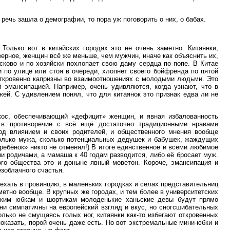
 речь зашла о демографии, то пора уж поговорить о них, о бабах.
Только вот в китайских городах это не очень заметно. Китаянки,
аверное, женщин всё же меньше, чем мужчин, иначе как объяснить их,
сково и по хозяйски похлопает свою даму сердца по попе. В Китае
и по улице или стоя в очереди, хлопнет своего бойфренда по пятой
откровенно капризны во взаимоотношениях с молодыми людьми. Это
й эмансипацией. Например, очень удивляются, когда узнают, что в
й. С удивлением понял, что для китаянок это признак едва ли не
кос, обеспечивающий «дефицит» женщин, и явная избалованность
 в противоречие с всё ещё достаточно традиционными нравами
под влиянием и своих родителей, и общественного мнения вообще
только мужа, сколько потенциальных дедушек и бабушек, жаждущих
ребёнок» никто не отменял!) В итоге единственное и всеми любимое
и родичами, а мамаша к 40 годам разводится, либо её бросает муж.
го общества это и доныне явный моветон. Короче, эмансипация и
зоблачного счастья.
ехать в провинцию, в маленьких городках и сёлах представительниц
метно вообще. В крупных же городах, и тем более в университетских
отким юбкам и шортикам молоденькие ханьские девы будут прямо
ни симпатичны на европейский взгляд и вкус, но сногсшибательных
олько не смущаясь голых ног, китаянки как-то избегают откровенных
показать, порой очень даже есть. Но вот экстремальные мини-юбки и