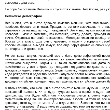
выросла в два раза.
Но пора бы оставить Великих и спустится к земле. Тем более, раз уж
Немножко демографии
Все знают, что в Китае девочек заметно меньше, чем мальчиков. 
наоборот, бросаются в глаза. Правда, потом таки замечаешь, что, н
странноватое на наш взгляд, поведение? Это у нас мужик порой ла
наоборот – можно заметить, как китаянка, между делом, проходя л
точке. Обратных явлений не замечено. Молодые китаянки вообще 
бросается в глаза. Еще они откровенно и нарочито гордятся свое
России женщины, выходя замуж, всё ещё берут фамилии своих муже
патриархата и домостроя.
Но вот какая штука: имеющий место быть демографический пере
мужским вниманием молоденьких китаянок неизбежно вступают
китайского общества. Годам к 30 такая эмансипированная дама 
неизбежно вступает в брак, где попадает под давление даже не с
дождаться единственного внука (ведь политику «одна семья – один 
чадо рождается и радостно растет, балуемое всеми многочисленным
А повторный брак женщины для всё еще консервативного китайско
дефицит китайских женщин, увы, не гарантируют китайским дамам бе
А чтобы понять, что женщин в Китае заметно меньше мужчин – надо 
прекрасной половины Китая будет куда меньше, а порой не будет за
центрах картина будет обратная – склонные летом к очень кор
мельтешить пред вашим заинтересованным взором. И хотя не все о
красавиц тоже будет не мало. А иногда и много. Забавно, что ни ск
декольте и вырезов. И ведь нельзя сказать, что многим нечего там 