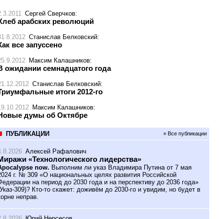
2.3.2011
Сергей Сверчков
:
Хлеб арабских революций
31.8.2012
Станислав Белковский
:
Как все запуссено
25.9.2012
Максим Калашников
:
В ожидании семнадцатого года
21.12.2012
Станислав Белковский
:
Триумфальные итоги 2012-го
19.10.2012
Максим Калашников
:
Новые думы об Октябре
ПУБЛИКАЦИИ
» Все публикации
4.8.2026
Алексей Рафалович
Миражи «Технологического лидерства»
Apocalypse now.
Выполним ли указ Владимира Путина от 7 мая
2024 г. № 309 «О национальных целях развития Российской
Федерации на период до 2030 года и на перспективу до 2036 года»
(Указ-309)? Кто-то скажет: доживём до 2030-го и увидим, но будет в
корне неправ.
2.8.2026
Юрий Нерсесов