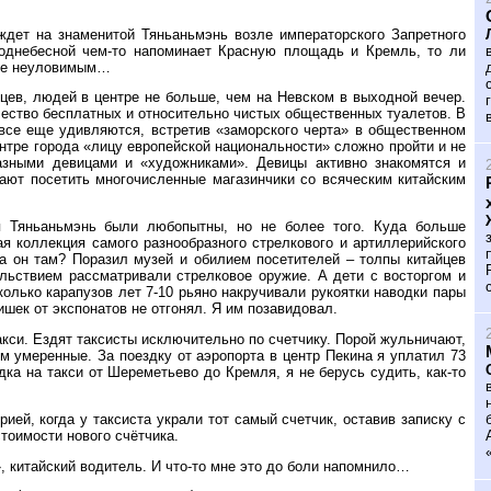
 ждет на знаменитой Тяньаньмэнь возле императорского Запретного
 Поднебесной чем-то напоминает Красную площадь и Кремль, то ли
лее неуловимым…
цев, людей в центре не больше, чем на Невском в выходной вечер.
чество бесплатных и относительно чистых общественных туалетов. В
 все еще удивляются, встретив «заморского черта» в общественном
центре города «лицу европейской национальности» сложно пройти и не
азными девицами и «художниками». Девицы активно знакомятся и
ают посетить многочисленные магазинчики со всяческим китайским
я Тяньаньмэнь были любопытны, но не более того. Куда больше
я коллекция самого разнообразного стрелкового и артиллерийского
а он там? Поразил музей и обилием посетителей – толпы китайцев
ольствием рассматривали стрелковое оружие. А дети с восторгом и
олько карапузов лет 7-10 рьяно накручивали рукоятки наводки пары
ишек от экспонатов не отгонял. Я им позавидовал.
такси. Ездят таксисты исключительно по счетчику. Порой жульничают,
м умеренные. За поездку от аэропорта в центр Пекина я уплатил 73
дка на такси от Шереметьево до Кремля, я не берусь судить, как-то
ией, когда у таксиста украли тот самый счетчик, оставив записку с
тоимости нового счётчика.
, китайский водитель. И что-то мне это до боли напомнило…