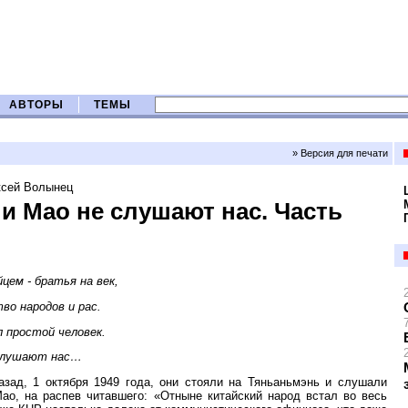
АВТОРЫ
ТЕМЫ
» Версия для печати
ксей Волынец
и Мао не слушают нас. Часть
цем - братья на век,
во народов и рас.
л простой человек.
слушают нас…
азад, 1 октября 1949 года, они стояли на Тяньаньмэнь и слушали
ао, на распев читавшего: «Отныне китайский народ встал во весь