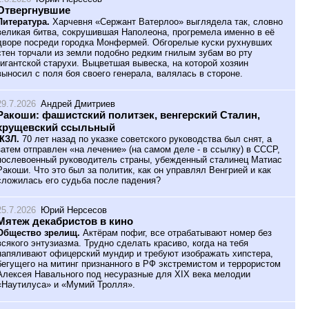
Отвергнувшие
Литература.
Харчевня «Сержант Ватерлоо» выглядела так, словно
великая битва, сокрушившая Наполеона, прогремела именно в её
дворе посреди городка Монфермей. Обгорелые куски рухнувших
стен торчали из земли подобно редким гнилым зубам во рту
гигантской старухи. Выцветшая вывеска, на которой хозяин
выносил с поля боя своего генерала, валялась в стороне.
29.7.2026
Андрей Дмитриев
Ракоши: фашистский политзек, венгерский Сталин,
хрущевский ссыльный
ЖЗЛ.
70 лет назад по указке советского руководства был снят, а
затем отправлен «на лечение» (на самом деле - в ссылку) в СССР,
послевоенный руководитель страны, убежденный сталинец Матиас
Ракоши. Что это был за политик, как он управлял Венгрией и как
сложилась его судьба после падения?
25.7.2026
Юрий Нерсесов
Мятеж декабристов в кино
Общество зрелищ.
Актёрам пофиг, все отрабатывают номер без
всякого энтузиазма. Трудно сделать красиво, когда на тебя
напяливают офицерский мундир и требуют изображать хипстера,
бегущего на митинг признанного в РФ экстремистом и террористом
Алексея Навального под несуразные для XIX века мелодии
«Наутилуса» и «Мумий Тролля».