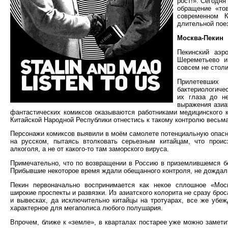
рост!». Сегодня
обращение «тов
современном К
длительной пое
Москва-Пекин
Пекинский аэр
Шереметьево и
совсем не стол
Прилетевших
бактериологиче
их глаза до н
выражения азиат
фантастических комиксов оказываются работниками медицинского к
Китайской Народной Республики отнестись к такому контролю весьма
Персонажи комиксов выявили в моём самолете потенциальную опасно
на русском, пытаясь втолковать серьезным китайцам, что прои
алкоголя, а не от какого-то там заморского вируса.
Примечательно, что по возвращении в Россию в приземлившемся б
Прибывшие некоторое время ждали обещанного контроля, не дождал
Пекин первоначально воспринимается как некое сплошное «Моск
широкие проспекты и развязки. Из азиатского колорита не сразу бр
и вывесках, да исключительно китайцы на тротуарах, все же убеж
характерное для мегаполиса любого полушария.
Впрочем, ближе к «земле», в кварталах постарее уже можно замети