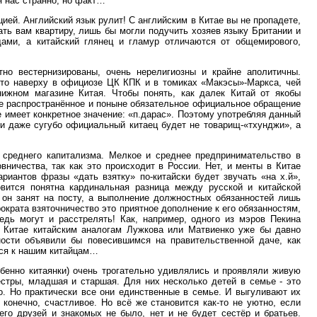
я нас странно, но факт…
ией. Английский язык рулит! С английским в Китае вы не пропадете,
дать вам квартиру, лишь бы могли подучить хозяев языку Британии и
ами, а китайский глянец и гламур отличаются от общемирового,
но вестернизированы, очень нерелигиозны и крайне аполитичны.
-то наверху в официозе ЦК КПК и в томиках «Макэсы»-Маркса, чей
ижном магазине Китая. Чтобы понять, как далек Китай от якобы
йне распространённое и поныне обязательное официальное обращение
е имеет конкретное значение: «п.дарас». Поэтому употребляя данный
ми даже сугубо официальный китаец будет не товарищ-«тхунджи», а
 среднего капитализма. Мелкое и среднее предпринимательство в
вничества, так как это происходит в России. Нет, и менты в Китае
риантов фразы «дать взятку» по-китайски будет звучать «на х.й»,
овится понятна кардинальная разница между русской и китайской
 он занят на посту, а выполнение должностных обязанностей лишь
ократа взяточничество это приятное дополнение к его обязанностям,
едь могут и расстрелять! Как, например, одного из мэров Пекина
в Китае китайским аналогам Лужкова или Матвиенко уже бы давно
ности объявили бы повесившимся на правительственной даче, как
мся к нашим китайцам…
бенно китаянки) очень трогательно удивлялись и проявляли живую
сёстры, младшая и старшая. Для них несколько детей в семье - это
го. Но практически все они единственные в семье. И выгуливают их
 конечно, счастливое. Но всё же становится как-то не уютно, если
 его друзей и знакомых не было, нет и не будет сестёр и братьев.