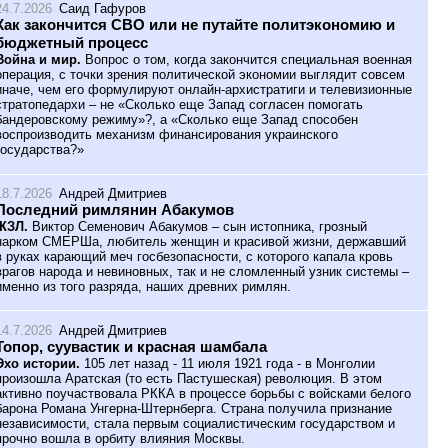
24.7.2026
Саид Гафуров
Как закончится СВО или не путайте политэкономию и
бюджетный процесс
Война и мир.
Вопрос о том, когда закончится специальная военная
операция, с точки зрения политической экономии выглядит совсем
иначе, чем его формулируют онлайн-архистратиги и телевизионные
стратопедархи – не «Сколько еще Запад согласен помогать
бандеровскому режиму»?, а «Сколько еще Запад способен
воспроизводить механизм финансирования украинского
государства?»
18.7.2026
Андрей Дмитриев
Последний римлянин Абакумов
ЖЗЛ.
Виктор Семенович Абакумов – сын истопника, грозный
нарком СМЕРШа, любитель женщин и красивой жизни, державший
в руках карающий меч госбезопасности, с которого капала кровь
врагов народа и невиновных, так и не сломленный узник системы –
именно из того разряда, наших древних римлян.
14.7.2026
Андрей Дмитриев
Топор, суувастик и красная шамбала
Эхо истории.
105 лет назад - 11 июля 1921 года - в Монголии
произошла Аратская (то есть Пастушеская) революция. В этом
активно поучаствовала РККА в процессе борьбы с войсками белого
барона Романа Унгерна-Штернберга. Страна получила признание
независимости, стала первым социалистическим государством и
прочно вошла в орбиту влияния Москвы.