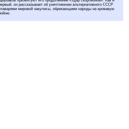
Щербаков презентуют его продолжение «Удар скорпионов». Как и
первый, он рассказывает об уничтожении альтернативного СССР
главарями мировой закулисы, обрекающими народы на кровавую
бойню.