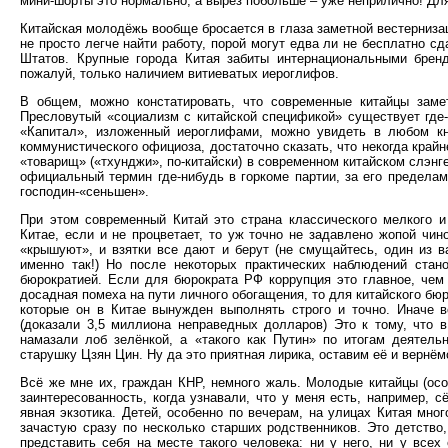
мини-шорты это нормально, а вырез побольше – уже неприлично! Дл
Китайская молодёжь вообще бросается в глаза заметной вестернизац
не просто легче найти работу, порой могут едва ли не бесплатно с
Штатов. Крупные города Китая забиты интернациональными бренд
пожалуй, только наличием витиеватых иероглифов.
В общем, можно констатировать, что современные китайцы замет
Пресловутый «социализм с китайской спецификой» существует где
«Капитал», изложенный иероглифами, можно увидеть в любом кн
коммунистического официоза, достаточно сказать, что некогда кра
«товарищ» («тхунджи», по-китайски) в современном китайском слэнг
официальный термин где-нибудь в горкоме партии, за его предела
господин-«сеньшен».
При этом современный Китай это страна классического мелкого и
Китае, если и не процветает, то уж точно не задавлено жопой чино
«крышуют», и взятки все дают и берут (не смущайтесь, один из ва
именно так!) Но после некоторых практических наблюдений стан
бюрократией. Если для бюрократа РФ коррупция это главное, чем
досадная помеха на пути личного обогащения, то для китайского бюр
которые он в Китае вынужден выполнять строго и точно. Иначе в
(доказали 3,5 миллиона неправедных долларов) Это к тому, что 
намазали лоб зелёнкой, а «такого как Путин» по итогам деятель
старушку Цзян Цин. Ну да это приятная лирика, оставим её и вернё
Всё же мне их, граждан КНР, немного жаль. Молодые китайцы (осо
заинтересованность, когда узнавали, что у меня есть, например, 
явная экзотика. Детей, особенно по вечерам, на улицах Китая мно
зачастую сразу по несколько старших родственников. Это детство,
представить себя на месте такого человека: ни у него, ни у всех