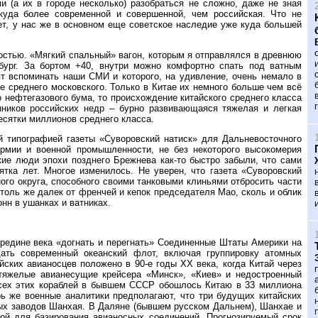
 (а их в городе несколько) разобраться не сложно, даже не зная
куда более современной и совершенной, чем российская. Что не
лет, у нас же в основном еще советское наследие уже куда большей
остью. «Мягкий спальный» вагон, которым я отправлялся в древнюю
бург. За бортом +40, внутри можно комфортно спать под ватным
т вспоминать наши СМИ и которого, на удивление, очень немало в
е среднего московского. Только в Китае их немного больше чем всё
о нефтегазового бума, то происхождение китайского среднего класса
нников российских недр – бурно развивающаяся тяжелая и легкая
есятки миллионов среднего класса.
й типографией газеты «Суворовский натиск» для Дальневосточного
армии и военной промышленности, не без некоторого высокомерия
ие люди эпохи позднего Брежнева как-то быстро забыли, что сами
тка лет. Многое изменилось. Не уверен, что газета «Суворовский
ого округа, способного своими танковыми клиньями отбросить части
толь же далек от френчей и кепок председателя Мао, сколь и облик
нн в ушанках и ватниках.
редине века «догнать и перегнать» Соединенные Штаты Америки на
дать современный океанский флот, включая группировку атомных
йских авианосцев положено в 90-е годы ХХ века, когда Китай через
яжелые авианесущие крейсера «Минск», «Киев» и недостроенный
е всех этих кораблей в бывшем СССР обошлось Китаю в 33 миллиона
рь же военные аналитики предполагают, что три будущих китайских
ных заводов Шанхая. В Даляне (бывшем русском Дальнем), Шанхае и
ой для базирования авианосных соединений. Прогнозируемый срок