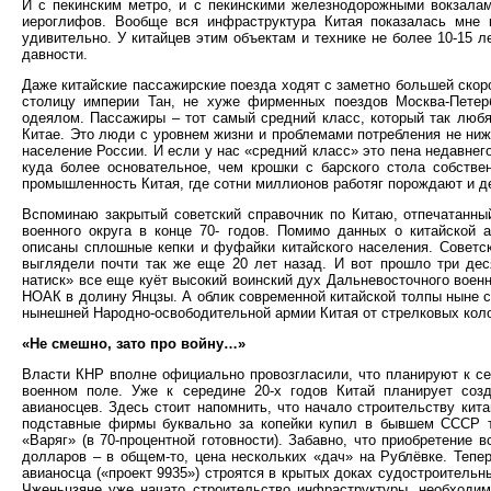
И с пекинским метро, и с пекинскими железнодорожными вокзалами
иероглифов. Вообще вся инфраструктура Китая показалась мне 
удивительно. У китайцев этим объектам и технике не более 10-15 
давности.
Даже китайские пассажирские поезда ходят с заметно большей скор
столицу империи Тан, не хуже фирменных поездов Москва-Петер
одеялом. Пассажиры – тот самый средний класс, который так любя
Китае. Это люди с уровнем жизни и проблемами потребления не ниж
население России. И если у нас «средний класс» это пена недавнег
куда более основательное, чем крошки с барского стола собстве
промышленность Китая, где сотни миллионов работяг порождают и д
Вспоминаю закрытый советский справочник по Китаю, отпечатанны
военного округа в конце 70- годов. Помимо данных о китайской 
описаны сплошные кепки и фуфайки китайского населения. Советск
выглядели почти так же еще 20 лет назад. И вот прошло три деся
натиск» все еще куёт высокий воинский дух Дальневосточного военн
НОАК в долину Янцзы. А облик современной китайской толпы ныне с
нынешней Народно-освободительной армии Китая от стрелковых коло
«Не смешно, зато про войну…»
Власти КНР вполне официально провозгласили, что планируют к се
военном поле. Уже к середине 20-х годов Китай планирует соз
авианосцев. Здесь стоит напомнить, что начало строительству кита
подставные фирмы буквально за копейки купил в бывшем СССР т
«Варяг» (в 70-процентной готовности). Забавно, что приобретени
долларов – в общем-то, цена нескольких «дач» на Рублёвке. Тепе
авианосца («проект 9935») строятся в крытых доках судостроитель
Чженьцзяне уже начато строительство инфраструктуры, необходим