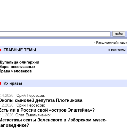
» Расширенный поиск
ГЛАВНЫЕ ТЕМЫ
» Все темы
Щупальца олигархии
Марш несогласных
Права человеков
Их нравы
2.4.2026
Юрий Нерсесов
:
Окопы сыновей депутата Плотникова
7.2.2026
Юрий Нерсесов
:
Есть ли в России свой «остров Эпштейна»?
2.1.2026
Олег Емельяненко
:
Метастазы секты Зеленского в Изборском музее-
заповеднике?