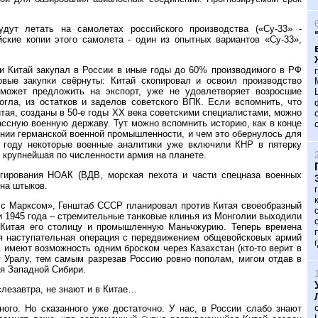
дут летать на самолетах российского производства («Су-33» -
йские копии этого самолета - один из опытных вариантов «Су-33»,
и Китай закупал в России в иные годы до 60% производимого в РФ
овые закупки свёрнуты: Китай скопировал и освоил производство
 может предложить на экспорт, уже не удовлетворяет возросшие
огла, из остатков и заделов советского ВПК. Если вспомнить, что
тая, созданы в 50-е годы ХХ века советскими специалистами, можно
ассную военную державу. Тут можно вспомнить историю, как в конце
ании германской военной промышленности, и чем это обернулось для
м году некоторые военные аналитики уже включили КНР в пятерку
 крупнейшая по численности армия на планете.
агирования НОАК (ВДВ, морская пехота и части спецназа военных
она штыков.
е с Марксом», Генштаб СССР планировал против Китая своеобразный
и 1945 года – стремительные танковые клинья из Монголии выходили
 Китая его столицу и промышленную Маньчжурию. Теперь времена
я наступательная операция с передвижением общевойсковых армий
имеют возможность одним броском через Казахстан (кто-то верит в
 Уралу, тем самым разрезав Россию ровно пополам, мигом отдав в
ля Западной Сибири.
ослезавтра, не знают и в Китае…
ого. Но сказанного уже достаточно. У нас, в России слабо знают