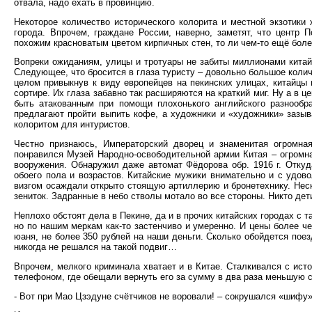
отвала, надо ехать в провинцию.
Некоторое количество исторического колорита и местной экзотики
города. Впрочем, граждане России, наверно, заметят, что центр
похожим красноватым цветом кирпичных стен, то ли чем-то ещё бо
Вопреки ожиданиям, улицы и тротуары не забиты миллионами китай
Следующее, что бросится в глаза туристу – довольно большое коли
целом привыкнув к виду европейцев на пекинских улицах, китайцы
сортире. Их глаза забавно так расширяются на краткий миг. Ну а в 
быть атакованным при помощи плохонького английского разнообр
предлагают пройти выпить кофе, а художники и «художники» зазыв
колоритом для интуристов.
Честно признаюсь, Императорский дворец и знаменитая огромна
понравился Музей Народно-освободительной армии Китая – огромна
вооружения. Обнаружил даже автомат Фёдорова обр. 1916 г. Откуд
обоего пола и возрастов. Китайские мужики внимательно и с удов
визгом осаждали открыто стоящую артиллерию и бронетехнику. Неск
зениток. Задранные в небо стволы мотало во все стороны. Никто дет
Неплохо обстоят дела в Пекине, да и в прочих китайских городах с 
но по нашим меркам как-то застенчиво и умеренно. И цены более че
юаня, не более 350 рублей на наши деньги. Сколько обойдется поез
никогда не решался на такой подвиг…
Впрочем, мелкого криминала хватает и в Китае. Сталкивался с истор
телефоном, где обещали вернуть его за сумму в два раза меньшую с
- Вот при Мао Цзэдуне счётчиков не воровали! – сокрушался «шифу»