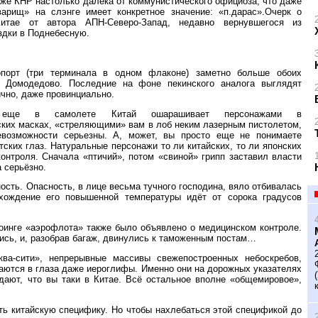
 же КНР настолько далека от коммунистического официоза, что даже
арищ» на слэнге имеет конкретное значение: «п.дарас».Очерк о
итае от автора АПН-Северо-Запад, недавно вернувшегося из
здки в Поднебесную.
опорт (три терминала в одном флаконе) заметно больше обоих
 Домодедово. Последние на фоне пекинского аналога выглядят
ично, даже провинциально.
 еще в самолете Китай ошарашивает персонажами в
ских масках, «стреляющими» вам в лоб неким лазерным пистолетом,
евозможности серьезны. А, может, вы просто еще не понимаете
ских глаз. Натуральные персонажи то ли китайских, то ли японских
онтроля. Сначала «птичий», потом «свиной» грипп заставил власти
 серьёзно.
сть. Опасность, в лице весьма тучного господина, вяло отбивалась
схождение его повышенной температуры идёт от сорока градусов
оинге «аэрофлота» также было объявлено о медицинском контроле.
ись, и, разобрав багаж, двинулись к таможенным постам…
ва-сити», непрерывные массивы свежепостроенных небоскребов,
осаются в глаза даже иероглифы. Именно они на дорожных указателях
дают, что вы таки в Китае. Всё остальное вполне «общемировое»,
ть китайскую специфику. Но чтобы нахлебаться этой спецификой до