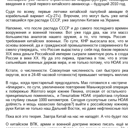
введения в строй первого китайского авианосца – будущий 2010 год.
Судя по всему, первые летчики китайской палубной авиации бу
корабельный вариант «Су-27»). Впрочем, это могут быть уже кита
оставшийся при распаде СССР, уже закуплен Китаем на Украине.
Напомню, что после распада СССР и до самого последнего времен
вооружения и военной техники. Вот уже года два, как эти масс
большинства аналогов нашего оружия, а то, что теперь Россия
требования китайских военных. По сути, КНР высосала все, что м
основы военной, да и гражданской промышленности современного Ки
смело утверждать, что Россия вырастила у себя под боком первокл
XIX века деньги Российской империи сыграли заметную роль в созд
России в веке XX. Ну да это лирика, практика в том, что в это
сильнейших военных держав мира, и не только потому, что НОАК это
Кстати, о численности. Совокупная численность сил быстрого ре
округов, все в 24-48 часовой готовности) превышает четверть милли
В годы, когда престарелый председатель Мао готовился к «встреч
«блицкриг», по сути, увеличенное повторение Маньчжурской операци
к побережью Жёлтого моря южнее Пекина, отсекая от остального
принципиально поменялись, и Генштабом НОАК отработана глубока
на глубину свыше 1000 километров. Сегодня сухопутные силы НОАК 
доблесть и мощь казахских батыров?) выйти к российскому южному
руки Китая не только наш Дальний Восток, но даже нефтеносные по
Пока всё это теория. Завтра Китай на нас не нападёт. А что будет п
О китайском ВПК, армии и военной доктрине можно писать ещё мн