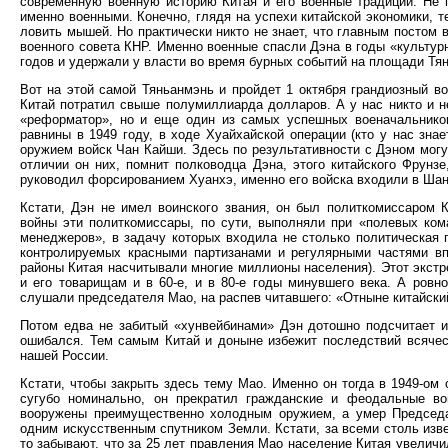
современную военную историю Китая и его военные традиции. Не 
именно военными. Конечно, глядя на успехи китайской экономики, т
ловить мышей. Но практически никто не знает, что главным постом
военного совета КНР. Именно военные спасли Дэна в годы «культурн
годов и удержали у власти во время бурных событий на площади Тя
Вот на этой самой Тяньанмэнь и пройдет 1 октября грандиозный в
Китай потратил свыше полумиллиарда долларов. А у нас никто и не
«реформатор», но и еще один из самых успешных военачальнико
равнины в 1949 году, в ходе Хуайхайской операции (кто у нас зн
оружием войск Чан Кайши. Здесь по результативности с Дэном могут
отличии он них, помнит полководца Дэна, этого китайского Фрун
руководил форсированием Хуанхэ, именно его войска входили в Ша
Кстати, Дэн не имел воинского звания, он был политкомиссаром К
войны эти политкомиссары, по сути, выполняли при «полевых ко
менеджеров», в задачу которых входила не столько политическая п
контролируемых красными партизанами и регулярными частями впл
районы Китая насчитывали многие миллионы населения). Этот экст
и его товарищам и в 60-е, и в 80-е годы минувшего века. А ровно
слушали председателя Мао, на распев читавшего: «Отныне китайский
Потом едва не забитый «хунвейбинами» Дэн дотошно подсчитает 
ошибался. Тем самым Китай и доныне избежит последствий всяческ
нашей России.
Кстати, чтобы закрыть здесь тему Мао. Именно он тогда в 1949-ом 
сугубо номинально, он прекратил гражданские и феодальные во
вооружены преимущественно холодным оружием, а умер Председа
одним искусственным спутником Земли. Кстати, за всеми столь изв
то забывают, что за 25 лет правления Мао население Китая увеличи