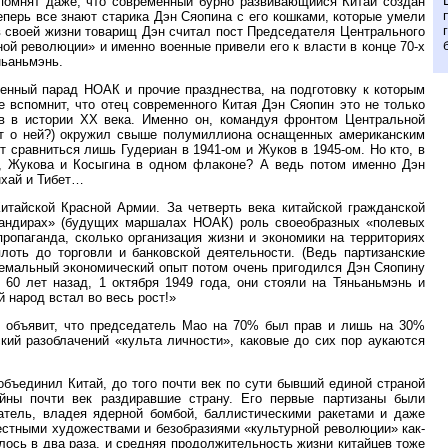
помнят даже, что современный бурно развивающийся Китай создан
еперь все знают старика Дэн Сяопина с его кошками, которые умели
 в своей жизни товарищ Дэн считал пост Председателя Центрального
ой революции» и именно военные привели его к власти в конце 70-х
ньаньмэнь.
оенный парад НОАК и прочие празднества, на подготовку к которым
 вспомнит, что отец современного Китая Дэн Сяопин это не только
в в истории ХХ века. Именно он, командуя фронтом Центральной
ает о ней?) окружил свыше полумиллиона оснащенных американским
 сравниться лишь Гудериан в 1941-ом и Жуков в 1945-ом. Но кто, в
зе, Жукова и Косыгина в одном флаконе? А ведь потом именно Дэн
нхай и Тибет…
итайской Красной Армии. За четверть века китайской гражданской
мандирах» (будущих маршалах НОАК) роль своеобразных «полевых
ропаганда, сколько организация жизни и экономики на территориях
оть до торговли и банковской деятельности. (Ведь партизанские
ремальный экономический опыт потом очень пригодился Дэн Сяопину
 60 лет назад, 1 октября 1949 года, они стояли на Тяньаньмэнь и
 народ встал во весь рост!»
и объявит, что председатель Мао на 70% был прав и лишь на 30%
ий разоблачений «культа личности», каковые до сих пор аукаются
объединил Китай, до того почти век по сути бывший единой страной
йны почти век раздиравшие страну. Его первые партизаны были
тель, владея ядерной бомбой, баллистическими ракетами и даже
естными художествами и безобразиями «культурной революции» как-
лось в два раза, и средняя продолжительность жизни китайцев тоже