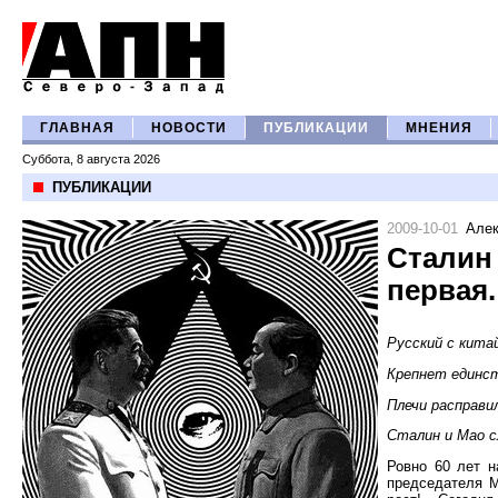
ГЛАВНАЯ
НОВОСТИ
ПУБЛИКАЦИИ
МНЕНИЯ
Суббота, 8 августа 2026
ПУБЛИКАЦИИ
2009-10-01
Але
Сталин 
первая.
Русский с китай
Крепнет единст
Плечи расправи
Сталин и Мао 
Ровно 60 лет н
председателя М