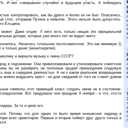
 52%. И мог совершенно случайно в будущем упасть. А побеждать
остью контролировать, как бы дряхл и болен он ни был. Опасались,
й стол, отправив Путина в небытие. Этого нельзя было допустить.
го Ельцина.
 может. Даже отцом. У него есть только нищая (по официальной
альные дочери, которых уже много лет не видел никто.
кончилось. Началось тотальное
постсоветское
. Это как минимум 1)
 и только денег (монетократия).
мволику и вернули музыку к гимну СССР?
арод в подчинении. Они приватизировали и утилизировали советское
чему бы не разобрать на полезные орудия принуждения кладовую
сь еще в середине девяностых. А ни о каком реальном возвращении
ель можно водрузить крест - но дом свиданий от того не станет домом
ьные символы этот правящий класс создать никак не в состоянии.
озидателем. Вот придумали они праздник 4 ноября - и что, кто-то
идера. За то и ценю его.
асоте. Потому что для одних то было время юношеских надежд и
тери всех ориентиров. Первые и вторые поймут друг друга только в
ься.