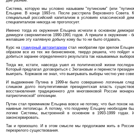
две разные.
Система, которую мы условно называем "путинским" (или "путин
Ельцине. В конце 1993-го. После расстрела Верховного Совета. К
специальный российский капитализм в условиях классической дем
спецкапитализм никогда не проголосует.
Именно тогда из окружения Ельцина исчезли в основном демократ
демиурги сверхмитингов 1990-1991 годов. А пришли в окружение - 
желавшие эту халявную добычу кому бы то ни было отдавать.
Курс на
гламурный авторитаризм
стал необратим при зрелом Ельцине
образом все из тех же бизнесменов, твердо решила, что пойдет 
добиться заранее определенного результата так называемых выборов
Тогда же, кстати, навсегда ушел из политической жизни последн
Который предлагал договориться с Зюгановым и перенести президент
выиграть. Коржаков не знал, что выигрывать выборы честно уже сов
И выдвижение Путина в 1999-м было совершенно логичным следс
слишком долго полулегитимная президентская власть существов
восстановления традиционного для многовековой России монархи
патриотической" оппозиции.
Путин стал преемником Ельцина вовсе не потому, что был похож н
наивные летописцы. А потому, что позднему Ельцину необходим б
логике Системы, выстроенной в основном в 1993-1999 годах. 
законсервировать.
Так и произошло. И в этом смысле мы продолжаем жить в Росси
перезрелого существования.