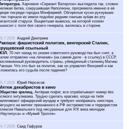
Литература.
Харчевня «Сержант Ватерлоо» выглядела так, словно
великая битва, сокрушившая Наполеона, прогремела именно в её
дворе посреди городка Монфермей. Обгорелые куски рухнувших
стен торчали из земли подобно редким гнилым зубам во рту
гигантской старухи. Выцветшая вывеска, на которой хозяин
выносил с поля боя своего генерала, валялась в стороне.
29.7.2026
Андрей Дмитриев
Ракоши: фашистский политзек, венгерский Сталин,
хрущевский ссыльный
ЖЗЛ.
70 лет назад по указке советского руководства был снят, а
затем отправлен «на лечение» (на самом деле - в ссылку) в СССР,
послевоенный руководитель страны, убежденный сталинец Матиас
Ракоши. Что это был за политик, как он управлял Венгрией и как
сложилась его судьба после падения?
25.7.2026
Юрий Нерсесов
Мятеж декабристов в кино
Общество зрелищ.
Актёрам пофиг, все отрабатывают номер без
всякого энтузиазма. Трудно сделать красиво, когда на тебя
напяливают офицерский мундир и требуют изображать хипстера,
бегущего на митинг признанного в РФ экстремистом и террористом
Алексея Навального под несуразные для XIX века мелодии
«Наутилуса» и «Мумий Тролля».
24.7.2026
Саид Гафуров