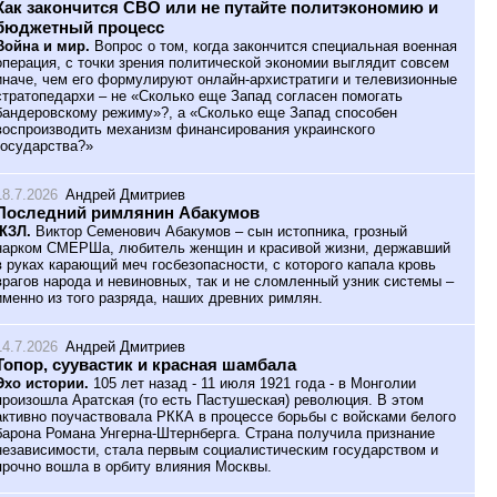
Как закончится СВО или не путайте политэкономию и
бюджетный процесс
Война и мир.
Вопрос о том, когда закончится специальная военная
операция, с точки зрения политической экономии выглядит совсем
иначе, чем его формулируют онлайн-архистратиги и телевизионные
стратопедархи – не «Сколько еще Запад согласен помогать
бандеровскому режиму»?, а «Сколько еще Запад способен
воспроизводить механизм финансирования украинского
государства?»
18.7.2026
Андрей Дмитриев
Последний римлянин Абакумов
ЖЗЛ.
Виктор Семенович Абакумов – сын истопника, грозный
нарком СМЕРШа, любитель женщин и красивой жизни, державший
в руках карающий меч госбезопасности, с которого капала кровь
врагов народа и невиновных, так и не сломленный узник системы –
именно из того разряда, наших древних римлян.
14.7.2026
Андрей Дмитриев
Топор, суувастик и красная шамбала
Эхо истории.
105 лет назад - 11 июля 1921 года - в Монголии
произошла Аратская (то есть Пастушеская) революция. В этом
активно поучаствовала РККА в процессе борьбы с войсками белого
барона Романа Унгерна-Штернберга. Страна получила признание
независимости, стала первым социалистическим государством и
прочно вошла в орбиту влияния Москвы.