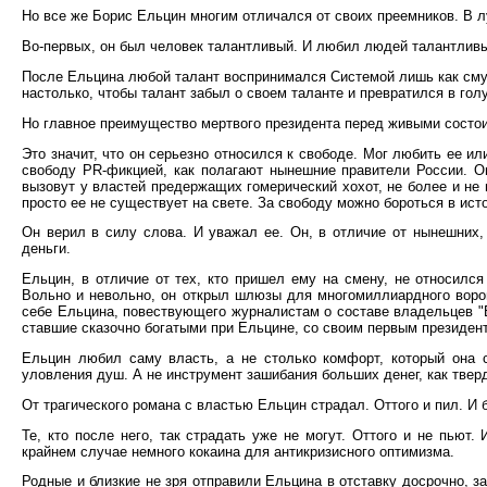
Но все же Борис Ельцин многим отличался от своих преемников. В 
Во-первых, он был человек талантливый. И любил людей талантливых
После Ельцина любой талант воспринимался Системой лишь как смут
настолько, чтобы талант забыл о своем таланте и превратился в го
Но главное преимущество мертвого президента перед живыми состои
Это значит, что он серьезно относился к свободе. Мог любить ее ил
свободу PR-фикцией, как полагают нынешние правители России. Он
вызовут у властей предержащих гомерический хохот, не более и не 
просто ее не существует на свете. За свободу можно бороться в ист
Он верил в силу слова. И уважал ее. Он, в отличие от нынешних, 
деньги.
Ельцин, в отличие от тех, кто пришел ему на смену, не относился
Вольно и невольно, он открыл шлюзы для многомиллиардного воро
себе Ельцина, повествующего журналистам о составе владельцев "
ставшие сказочно богатыми при Ельцине, со своим первым президент
Ельцин любил саму власть, а не столько комфорт, который она с
уловления душ. А не инструмент зашибания больших денег, как твер
От трагического романа с властью Ельцин страдал. Оттого и пил. И 
Те, кто после него, так страдать уже не могут. Оттого и не пьют.
крайнем случае немного кокаина для антикризисного оптимизма.
Родные и близкие не зря отправили Ельцина в отставку досрочно, з