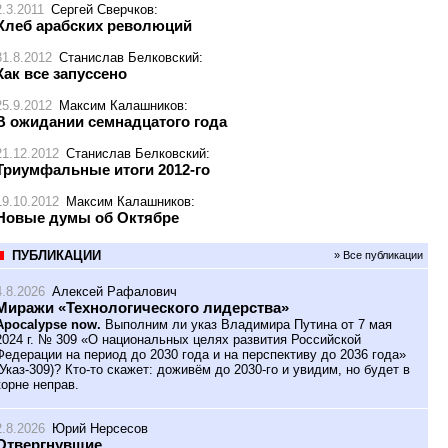
2.3.2011
Сергей Сверчков
:
Хлеб арабских революций
31.8.2012
Станислав Белковский
:
Как все запуссено
25.9.2012
Максим Калашников
:
В ожидании семнадцатого года
21.12.2012
Станислав Белковский
:
Триумфальные итоги 2012-го
19.10.2012
Максим Калашников
:
Новые думы об Октябре
ПУБЛИКАЦИИ
» Все публикации
4.8.2026
Алексей Рафалович
Миражи «Технологического лидерства»
Apocalypse now.
Выполним ли указ Владимира Путина от 7 мая
2024 г. № 309 «О национальных целях развития Российской
Федерации на период до 2030 года и на перспективу до 2036 года»
(Указ-309)? Кто-то скажет: доживём до 2030-го и увидим, но будет в
корне неправ.
2.8.2026
Юрий Нерсесов
Отвергнувшие