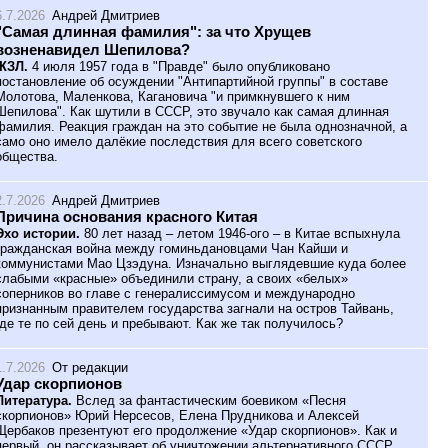
6.7.2026
Андрей Дмитриев
"Самая длинная фамилия": за что Хрущев
возненавидел Шепилова?
ЖЗЛ.
4 июля 1957 года в "Правде" было опубликовано
постановление об осуждении "Антипартийной группы" в составе
Молотова, Маленкова, Кагановича "и примкнувшего к ним
Шепилова". Как шутили в СССР, это звучало как самая длинная
фамилия. Реакция граждан на это событие не была однозначной, а
само оно имело далёкие последствия для всего советского
общества.
2.7.2026
Андрей Дмитриев
Причина основания красного Китая
Эхо истории.
80 лет назад – летом 1946-ого – в Китае вспыхнула
гражданская война между гоминьдановцами Чан Кайши и
коммунистами Мао Цзэдуна. Изначально выглядевшие куда более
слабыми «красные» объединили страну, а своих «белых»
соперников во главе с генералиссимусом и международно
признанным правителем государства загнали на остров Тайвань,
где те по сей день и пребывают. Как же так получилось?
1.7.2026
От редакции
Удар скорпионов
Литература.
Вслед за фантастическим боевиком «Песня
скорпионов» Юрий Нерсесов, Елена Прудникова и Алексей
Щербаков презентуют его продолжение «Удар скорпионов». Как и
первый, он рассказывает об уничтожении альтернативного СССР