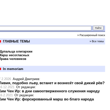
» Расширенный поиск
ГЛАВНЫЕ ТЕМЫ
» Все темы
Щупальца олигархии
Марш несогласных
Права человеков
In memoriam
7.2.2026
Андрей Дмитриев
:
Ливия, подобно льву, встанет и вознесёт свой дикий рёв?
16.12.2021
От редакции
:
Ким Чен Ир: в дни самоотверженного служения народу
16.2.2021
От редакции
:
Ким Чен Ир: форсированный марш во благо народа