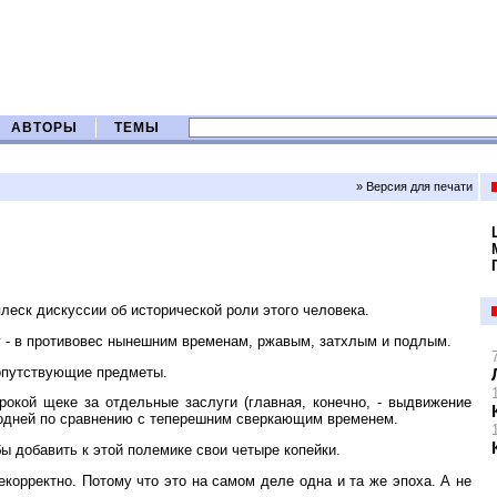
АВТОРЫ
ТЕМЫ
» Версия для печати
еск дискуссии об исторической роли этого человека.
 - в противовес нынешним временам, ржавым, затхлым и подлым.
опутствующие предметы.
окой щеке за отдельные заслуги (главная, конечно, - выдвижение
удодней по сравнению с теперешним сверкающим временем.
ы добавить к этой полемике свои четыре копейки.
орректно. Потому что это на самом деле одна и та же эпоха. А не