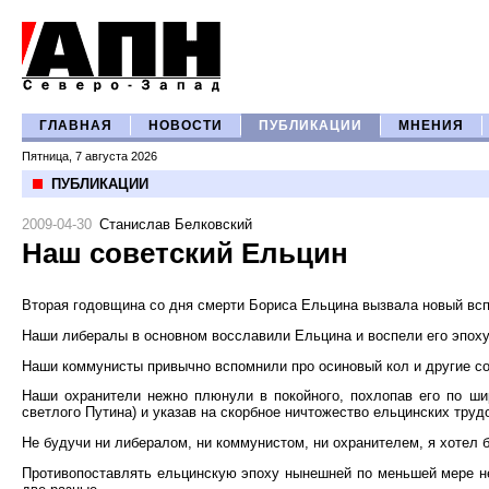
ГЛАВНАЯ
НОВОСТИ
ПУБЛИКАЦИИ
МНЕНИЯ
Пятница, 7 августа 2026
ПУБЛИКАЦИИ
2009-04-30
Станислав Белковский
Наш советский Ельцин
Вторая годовщина со дня смерти Бориса Ельцина вызвала новый вспл
Наши либералы в основном восславили Ельцина и воспели его эпоху
Наши коммунисты привычно вспомнили про осиновый кол и другие с
Наши охранители нежно плюнули в покойного, похлопав его по шир
светлого Путина) и указав на скорбное ничтожество ельцинских тр
Не будучи ни либералом, ни коммунистом, ни охранителем, я хотел б
Противопоставлять ельцинскую эпоху нынешней по меньшей мере нек