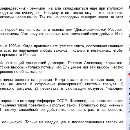
омедведевским") режимом, начала складываться еще при глубоком
огда стало очевидно - Ельцину и не только ему, - что построить
ократии невозможно. Так как на свободных выборах народ за этот
ы первой волны, столпы и основатели "Демократической России",
бизнесмены. Уже почувствовавшие металлический вкус добычи. И не
 - в 1996-м. Когда правящая
ельцинская
элита, состоявшая главным
на все, на нарушение любых законов, писаных и неписаных, чтобы
 президента России.
ий настоящий ельцинский демократ. Генерал Александр Коржаков.
ские выборы - только потому, что Ельцин не мог эти выборы честно
ершенно не обязательно.
твием зрелого ельцинизма. Когда стало окончательно ясно, что
ать не может. А сохранение (консервация) системы требует: 1)
ческого ритуала; 2) перехвата и утилизации лозунгов "народно-
а народного штандартенфюрера СССР Штирлица, как полагают некие
ыл
именно
такой преемник - и
только
такой. Полностью подчиненный
И потому способный ее действительно, за страх и за совесть,
и ельцинской. Только на следующем и послеследующем этапах ее