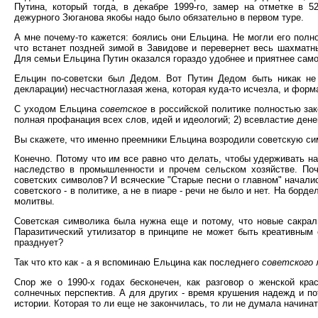
Путина, который тогда, в декабре 1999-го, замер на отметке в
дежурного Зюганова якобы надо было обязательно в первом туре.
А мне почему-то кажется: боялись они Ельцина. Не могли его полн
что встанет поздней зимой в Завидове и перевернет весь шахматны
Для семьи Ельцина Путин оказался гораздо удобнее и приятнее само
Ельцин по-советски был Дедом. Вот Путин Дедом быть никак не
декларации) несчастноглазая жена, которая куда-то исчезла, и форм
С уходом Ельцина
советское
в российской политике полностью за
полная профанация всех слов, идей и идеологий; 2) всевластие денег
Вы скажете, что именно преемники Ельцина возродили советскую си
Конечно. Потому что им все равно что делать, чтобы удерживать н
наследство в промышленности и прочем сельском хозяйстве. По
советских символов? И всяческие "Старые песни о главном" начали
советского - в политике, а не в пиаре - речи не было и нет. На борд
молитвы.
Советская символика была нужна еще и потому, что новые сакрал
Паразитический утилизатор в принципе не может быть креативным с
празднует?
Так что кто как - а я вспоминаю Ельцина как последнего
советского
л
Спор же о 1990-х годах бесконечен, как разговор о женской кр
солнечных перспектив. А для других - время крушения надежд и по
истории. Которая то ли еще не закончилась, то ли не думала начинат