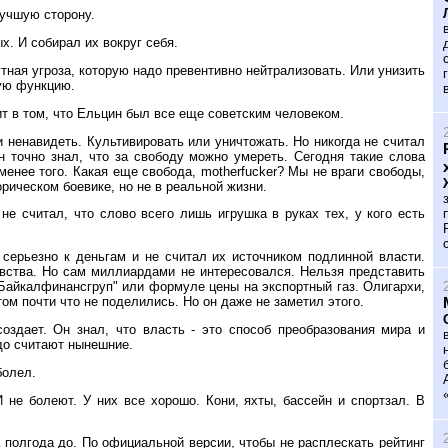
лучшую сторону.
. И собирал их вокруг себя.
ная угроза, которую надо превентивно нейтрализовать. Или унизить
лую функцию.
т в том, что Ельцин был все еще советским человеком.
и ненавидеть. Культивировать или уничтожать. Но никогда не считал
 точно знал, что за свободу можно умереть. Сегодня такие слова
менее того. Какая еще свобода, motherfucker? Мы не враги свободы,
орическом боевике, но не в реальной жизни.
не считал, что слово всего лишь игрушка в руках тех, у кого есть
 серьезно к деньгам и не считал их источником подлинной власти.
вства. Но сам миллиардами не интересовался. Нельзя представить
Байкалфинансгруп" или формуле цены на экспортный газ. Олигархи,
ом почти что не поделились. Но он даже не заметил этого.
оздает. Он знал, что власть - это способ преобразования мира и
до считают нынешние.
болел.
 И не болеют. У них все хорошо. Кони, яхты, бассейн и спортзал. В
а полгода до. По официальной версии, чтобы не расплескать рейтинг