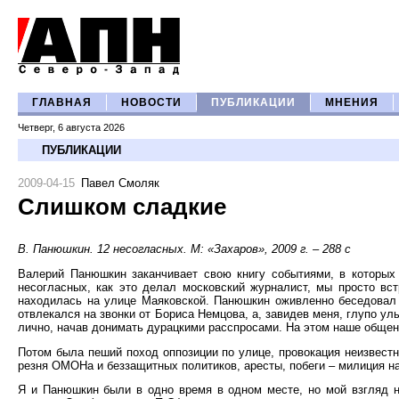
ГЛАВНАЯ
НОВОСТИ
ПУБЛИКАЦИИ
МНЕНИЯ
Четверг, 6 августа 2026
ПУБЛИКАЦИИ
2009-04-15
Павел Смоляк
Слишком сладкие
В. Панюшкин. 12 несогласных. М: «Захаров», 2009 г. – 288 с
Валерий Панюшкин заканчивает свою книгу событиями, в которых 
несогласных, как это делал московский журналист, мы просто вст
находилась на улице Маяковской. Панюшкин оживленно беседовал 
отвлекался на звонки от Бориса Немцова, а, завидев меня, глупо у
лично, начав донимать дурацкими расспросами. На этом наше общен
Потом была пеший поход оппозиции по улице, провокация неизвест
резня ОМОНа и беззащитных политиков, аресты, побеги – милиция нав
Я и Панюшкин были в одно время в одном месте, но мой взгляд н