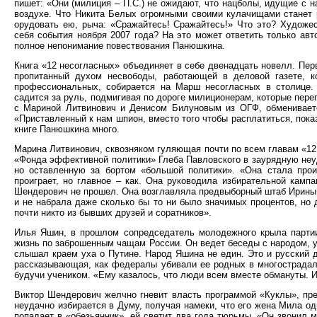
пишет: «Они (милиция – П.С.) не ожидают, что нацболы, идущие с н
воздухе. Что Никита Белых огромными своими кулачищами станет 
орудовать ею, рыча: «Сражайтесь! Сражайтесь!» Что это? Художе
себя события ноября 2007 года? На это может ответить только авт
полное непонимание повествования Панюшкина.
Книга «12 несогласных» объединяет в себе двенадцать новелл. Пе
пропитанный духом несвободы, работающей в деловой газете, к
профессиональных, собирается на Марш несогласных в столице. 
садится за руль, подмигивая по дороге милиционерам, которые пере
с Мариной Литвинович и Денисом Билуновым из ОГФ, обмениваетс
«Приставленный к нам шпион, вместо того чтобы расплатиться, пок
книге Панюшкина много.
Марина Литвинович, сквозняком гуляющая почти по всем главам «1
«Фонда эффективной политики» Глеба Павловского в заурядную неуд
но оставленную за бортом «большой политики». «Она стала прои
проиграет, но главное – как. Она руководила избирательной камп
Шендерович не прошел. Она возглавляла предвыборный штаб Ирины Х
и не набрала даже сколько бы то ни было значимых процентов, но 
почти никто из бывших друзей и соратников».
Илья Яшин, в прошлом сопредседатель молодежного крыла партии 
жизнь по заброшенным чащам России. Он ведет беседы с народом, уд
слышал краем уха о Путине. Народ Яшина не един. Это и русский 
рассказывающая, как федералы убивали ее родных в многострадаль
будучи учеником. «Ему казалось, что люди всем вместе обмануты. И
Виктор Шендерович желчно гневит власть программой «Куклы», п
неудачно избирается в Думу, получая намеки, что его жена Мила о
попадает в «обезьянник», ей светит два года тюрьмы. «Он звонил