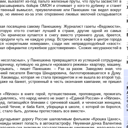
ами, выхватят из-под пальто железные пруты, что пруты засвистят в
расшвыривать бойцов ОМОН и отнимает у кого-то дубинку и станет
ственный вымысел, преувеличение или Панюшкин так видел вокруг
ор, но именно из-за этих откровенно лживых мелочей складывается
рвая посвящена самому Панюшкину. Журналист газеты «Ведомости»,
оторую кто-то считает лучшей в стране, другие одной из самых
Он ернически купается в снегу вместо утреннего душа, бреется,
городили чуть не каждую улицу. Встречается в кафе в центре города
я «секретными номерами», сзади них неправдоподобный «хвост»:
азал официантке служебное удостоверение». Схожих несуразностей в
2 несогласных», у Панюшкина превращается из успешной сотрудницы
ачницу, купившую на деньги «кровавого режима» квартиру, машину,
грывать, - пишет Панюшкин. – Раз за разом. Заведомо зная, что
анией писателя Виктора Шендеровича, баллотировавшегося в Думу.
акамады, которая не стала президентом и не вышла во второй тур,
даже на банкет, устроенный в честь окончания кампании, не пришел
«Яблоко» в книге герой, путешественник, проповедник, прожигать
ивляясь, что народ ничего не знает о «Единой России» и «Яблоке»,
дед, питающийся блинами с гречневой кашей, и чеченская женщина,
ной Чечне, и баба Катя, уборщица в школе, с которой он боролся,
, стало быть, должны протестовать все вместе».
редугадывает дорогу России шаловливым фильмом «Крошка Цахес»,
днажды может попасть в автокатастрофу. Неуемная дочка Валентина
 мало-мальски знакомым государственным чиновникам, мало-мальски