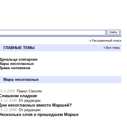
» Расширенный поиск
ГЛАВНЫЕ ТЕМЫ
» Все темы
Щупальца олигархии
Марш несогласных
Права человеков
Марш несогласных
15.4.2009
Павел Смоляк
:
Слишком сладкие
18.12.2008
От редакции
:
Дни несогласных вместо Маршей?
15.12.2008
От редакции
:
Несколько слов о прошедшем Марше