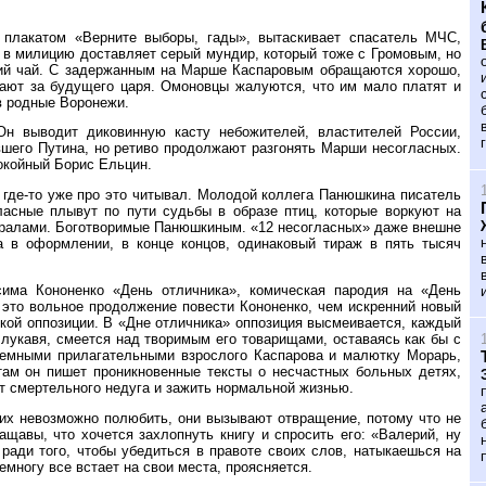
лакатом «Верните выборы, гады», вытаскивает спасатель МЧС,
а в милицию доставляет серый мундир, который тоже с Громовым, но
дкий чай. С задержанным на Марше Каспаровым обращаются хорошо,
ают за будущего царя. Омоновцы жалуются, что им мало платят и
в родные Воронежи.
н выводит диковинную касту небожителей, властителей России,
вшего Путина, но ретиво продолжают разгонять Марши несогласных.
окойный Борис Ельцин.
 где-то уже про это читывал. Молодой коллега Панюшкина писатель
ласные плывут по пути судьбы в образе птиц, которые воркуют на
бералами. Боготворимые Панюшкиным. «12 несогласных» даже внешне
а в оформлении, в конце концов, одинаковый тираж в пять тысяч
има Кононенко «День отличника», комическая пародия на «День
 это вольное продолжение повести Кононенко, чем искренний новый
ской оппозиции. В «Дне отличника» оппозиция высмеивается, каждый
лукавя, смеется над творимым его товарищами, оставаясь как бы с
земными прилагательными взрослого Каспарова и малютку Морарь,
ам он пишет проникновенные тексты о несчастных больных детях,
т смертельного недуга и зажить нормальной жизнью.
 их невозможно полюбить, они вызывают отвращение, потому что не
щавы, что хочется захлопнуть книгу и спросить его: «Валерий, ну
 ради того, чтобы убедиться в правоте своих слов, натыкаешься на
емногу все встает на свои места, проясняется.