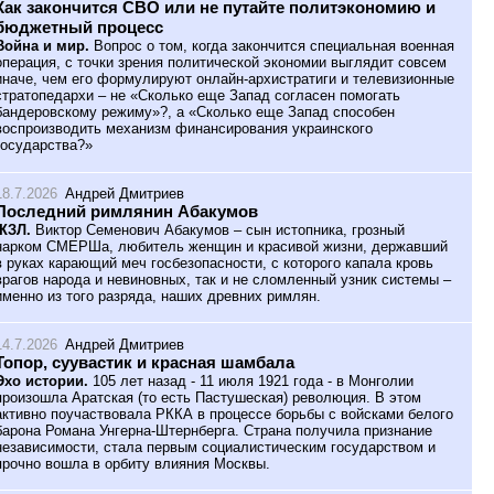
Как закончится СВО или не путайте политэкономию и
бюджетный процесс
Война и мир.
Вопрос о том, когда закончится специальная военная
операция, с точки зрения политической экономии выглядит совсем
иначе, чем его формулируют онлайн-архистратиги и телевизионные
стратопедархи – не «Сколько еще Запад согласен помогать
бандеровскому режиму»?, а «Сколько еще Запад способен
воспроизводить механизм финансирования украинского
государства?»
18.7.2026
Андрей Дмитриев
Последний римлянин Абакумов
ЖЗЛ.
Виктор Семенович Абакумов – сын истопника, грозный
нарком СМЕРШа, любитель женщин и красивой жизни, державший
в руках карающий меч госбезопасности, с которого капала кровь
врагов народа и невиновных, так и не сломленный узник системы –
именно из того разряда, наших древних римлян.
14.7.2026
Андрей Дмитриев
Топор, суувастик и красная шамбала
Эхо истории.
105 лет назад - 11 июля 1921 года - в Монголии
произошла Аратская (то есть Пастушеская) революция. В этом
активно поучаствовала РККА в процессе борьбы с войсками белого
барона Романа Унгерна-Штернберга. Страна получила признание
независимости, стала первым социалистическим государством и
прочно вошла в орбиту влияния Москвы.