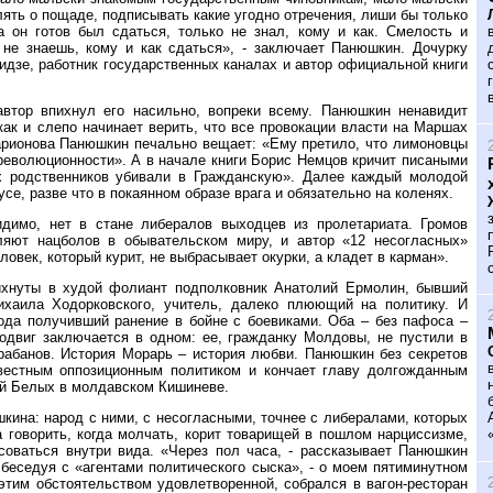
ять о пощаде, подписывать какие угодно отречения, лиши бы только
 он готов был сдаться, только не знал, кому и как. Смелость и
 не знаешь, кому и как сдаться», - заключает Панюшкин. Дочурку
дзе, работник государственных каналах и автор официальной книги
втор впихнул его насильно, вопреки всему. Панюшкин ненавидит
как и слепо начинает верить, что все провокации власти на Маршах
рионова Панюшкин печально вещает: «Ему претило, что лимоновцы
революционности». А в начале книги Борис Немцов кричит писаными
х родственников убивали в Гражданскую». Далее каждый молодой
се, разве что в покаянном образе врага и обязательно на коленях.
идимо, нет в стане либералов выходцев из пролетариата. Громов
вляют нацболов в обывательском миру, и автор «12 несогласных»
овек, который курит, не выбрасывает окурки, а кладет в карман».
ихнуты в худой фолиант подполковник Анатолий Ермолин, бывший
ихаила Ходорковского, учитель, далеко плюющий на политику. И
года получивший ранение в бойне с боевиками. Оба – без пафоса –
подвиг заключается в одном: ее, гражданку Молдовы, не пустили в
рабанов. История Морарь – история любви. Панюшкин без секретов
вестным оппозиционным политиком и кончает главу долгожданным
ой Белых в молдавском Кишиневе.
ина: народ с ними, с несогласными, точнее с либералами, которых
а говорить, когда молчать, корит товарищей в пошлом нарциссизме,
асоваться внутри вида. «Через пол часа, - рассказывает Панюшкин
 беседуя с «агентами политического сыска», - о моем пятиминутном
этим обстоятельством удовлетворенной, собрался в вагон-ресторан