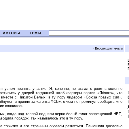
АВТОРЫ
ТЕМЫ
» Версия для печати
я успел принять участие. Я, конечно, не шагал строем в колонне
ретились у дверей тогдашней штаб-квартиры партии «Яблоко», что
вместе с Никитой Белых, в ту пору лидером «Союза правых сил»,
лыбнулся и принял за «агента ФСБ», о чем не преминул сообщить мне
ие кончилось.
ных, когда над толпой подняли черно-белый флаг запрещенной НБП,
одила порядок, так называлось это в ту пору.
а события и его странным образом разняться. Панюшкин дословно