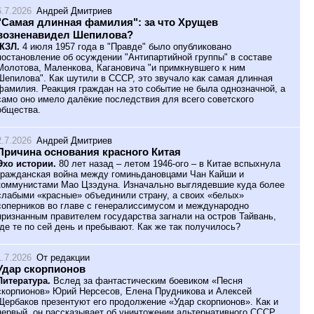
6.7.2026
Андрей Дмитриев
"Самая длинная фамилия": за что Хрущев
возненавидел Шепилова?
ЖЗЛ.
4 июля 1957 года в "Правде" было опубликовано
постановление об осуждении "Антипартийной группы" в составе
Молотова, Маленкова, Кагановича "и примкнувшего к ним
Шепилова". Как шутили в СССР, это звучало как самая длинная
фамилия. Реакция граждан на это событие не была однозначной, а
само оно имело далёкие последствия для всего советского
общества.
2.7.2026
Андрей Дмитриев
Причина основания красного Китая
Эхо истории.
80 лет назад – летом 1946-ого – в Китае вспыхнула
гражданская война между гоминьдановцами Чан Кайши и
коммунистами Мао Цзэдуна. Изначально выглядевшие куда более
слабыми «красные» объединили страну, а своих «белых»
соперников во главе с генералиссимусом и международно
признанным правителем государства загнали на остров Тайвань,
где те по сей день и пребывают. Как же так получилось?
1.7.2026
От редакции
Удар скорпионов
Литература.
Вслед за фантастическим боевиком «Песня
скорпионов» Юрий Нерсесов, Елена Прудникова и Алексей
Щербаков презентуют его продолжение «Удар скорпионов». Как и
первый, он рассказывает об уничтожении альтернативного СССР