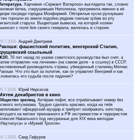
Литература.
Харчевня «Сержант Ватерлоо» выглядела так, словно
великая битва, сокрушившая Наполеона, прогремела именно в её
дворе посреди городка Монфермей. Обгорелые куски рухнувших
стен торчали из земли подобно редким гнилым зубам во рту
гигантской старухи. Выцветшая вывеска, на которой хозяин
выносил с поля боя своего генерала, валялась в стороне.
29.7.2026
Андрей Дмитриев
Ракоши: фашистский политзек, венгерский Сталин,
хрущевский ссыльный
ЖЗЛ.
70 лет назад по указке советского руководства был снят, а
затем отправлен «на лечение» (на самом деле - в ссылку) в СССР,
послевоенный руководитель страны, убежденный сталинец Матиас
Ракоши. Что это был за политик, как он управлял Венгрией и как
сложилась его судьба после падения?
25.7.2026
Юрий Нерсесов
Мятеж декабристов в кино
Общество зрелищ.
Актёрам пофиг, все отрабатывают номер без
всякого энтузиазма. Трудно сделать красиво, когда на тебя
напяливают офицерский мундир и требуют изображать хипстера,
бегущего на митинг признанного в РФ экстремистом и террористом
Алексея Навального под несуразные для XIX века мелодии
«Наутилуса» и «Мумий Тролля».
24.7.2026
Саид Гафуров