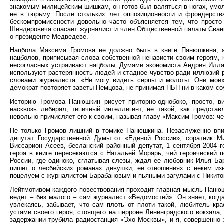
знакомым милицейским шишкам, он готов был валяться в ногах, умол
не в тюрьму. После стольких лет оппозиционности и фрондерства
бескомпромиссности довольно часто объясняется тем, что просто
Шендеровича спасает журналист и член Общественной палаты Свани
о президенте Медведеве.
Нацбола Максима Громова не должно быть в книге Панюшкина, а
нацболов, приписывая слова собственной ненависти своим героям, 
несогласных устраивают нацболы. Думами экономиста Андрея Илла
используют растерянность людей и стадное чувство ради иллюзий 
словами журналиста: «Не могу видеть серпы и молоты. Они мои
демократ повторяет заветы Немцова, не принимая НБП ни в каком соу
Историю Громова Панюшкин рисует приторно-однобоко, просто, в
насквозь либерал, типичный интеллигент, не такой, как предста
невольно причисляет его к своим, называя главу «Максим Громов: чел
Не только Громов лишний в томике Панюшкина. Незаслуженно вп
депутат Государственной Думы от «Единой России», соратник М
Виссарион Асеев, бесланский районный депутат, 1 сентября 2004 
героя в книге пересекаются с Натальей Морарь, чей героический 
России, где одиноко, сглатывая слезы, ждал ее любовник Илья Ба
пишет о лесбийских романах девушки, ее отношениях с неким из
поцелуем с журналистом Барабановым и пьяными загулами с Никит
Лейтмотивом каждого повествования проходит главная мысль Панюшк
ведет – без малого – сам журналист «Ведомостей». Он знает, когд
увлекаясь, забывает, что сам плоть от плоти такой, любитель кр
устами своего героя, стоящего на перроне Ленинградского вокзала,
задержании трубила радиостанция «Эхо Москвы», и я, совершенно 