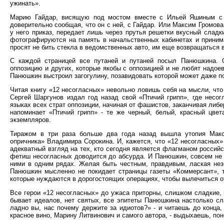
ужинать».
Марию Гайдар, висящую под мостом вместе с Ильей Яшиным с п
доверительно сообщая, что он с ней, с Гайдар. Или Максим Громов
у него приказ, передает лишь через прутья решетки вкусный сла
фотографируются на память в начальственных кабинетах и приним
просят не бить стекла в ведомственных авто, им еще возвращаться 
С каждой страницей все путаней и путаней посыл Панюшкина. О
оппозицию и других, которые якобы с оппозицией и не любят надое
Панюшкин выстроил загогулину, позавидовать которой может даже п
Читая книгу «12 несогласных» невольно ловишь себя на мысли, что
Сергей Шаргунов издал год назад свой «Птичий грипп», где несог
языках всех страт оппозиции, начиная от фашистов, заканчивая ли
напоминает «Птичий грипп» - те же черный, белый, красный цвет
экземпляров.
Тиражом в три раза больше два года назад вышла утопия Макс
опричника» Владимира Сорокина. И, кажется, что «12 несогласных»
адекватный взгляд на тех, кто сегодня является флагманом россий
фетиш несогласных доводится до абсурда. И Панюшкин, совсем не 
ними в одним рядах. Желая быть честным, правдивым, лаская не
Панюшкин мысленно не покидает страницы газеты «Коммерсант», т
которые нуждаются в дорогостоящих операциях, чтобы вылечиться о
Все герои «12 несогласных» до ужаса приторны, слишком сладкие,
бывает идеалов, нет святых, все эпитеты Панюшкина настолько сла
ладно вы, нас почему держите за идиотов?» - и читаешь до конца,
красное вино, Марину Литвинович и самого автора, - выдыхаешь, пон