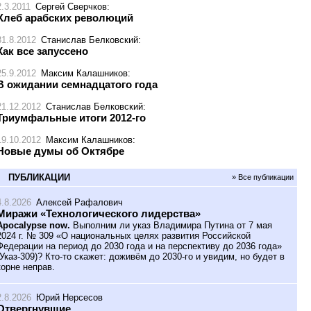
2.3.2011
Сергей Сверчков
:
Хлеб арабских революций
31.8.2012
Станислав Белковский
:
Как все запуссено
25.9.2012
Максим Калашников
:
В ожидании семнадцатого года
21.12.2012
Станислав Белковский
:
Триумфальные итоги 2012-го
19.10.2012
Максим Калашников
:
Новые думы об Октябре
ПУБЛИКАЦИИ
» Все публикации
4.8.2026
Алексей Рафалович
Миражи «Технологического лидерства»
Apocalypse now.
Выполним ли указ Владимира Путина от 7 мая
2024 г. № 309 «О национальных целях развития Российской
Федерации на период до 2030 года и на перспективу до 2036 года»
(Указ-309)? Кто-то скажет: доживём до 2030-го и увидим, но будет в
корне неправ.
2.8.2026
Юрий Нерсесов
Отвергнувшие