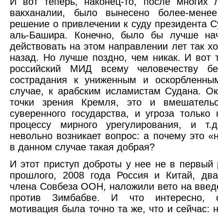
И вот теперь, наконец-то, после многих 
вакханалии, было вынесено более-менее
решение о привлечении к суду президента 
аль-Башира. Конечно, было бы лучше нач
действовать на этом направлении лет так хо
назад. Но лучше поздно, чем никак. И вот т
российский МИД всему человечеству бе
сострадания к униженным и оскорбленны
случае, к арабским исламистам Судана. Ок
точки зрения Кремля, это и вмешатель
суверенного государства, и угроза только
процессу мирного урегулирования, и т.д
невольно возникает вопрос: а почему это «
в данном случае такая добрая?
И этот приступ доброты у нее не в первый 
прошлого, 2008 года Россия и Китай, дв
члена Совбеза ООН, наложили вето на введ
против Зимбабве. И что интересно, о
мотивация была точно та же, что и сейчас: 