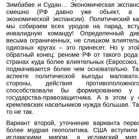
Зимбабве и Судан… Экономическая экспан
смешно (РФ давно уже объект, а 
экономической экспансии). Политический к
мы собираем всех уродов на парад, вст
инвалидную команду! Определенный ди
весьма ограниченных, не слишком влиятель
одиозных кругах – это принесет. Но у это
обратный конец: реноме РФ от такого род
странах куда более влиятельных (Евросоюз, 
подмачивается более чем основательно. Та
аспекте политической выгоды маловат
стороны, действия противоположно
способствовали бы формированию у
государства-правозащитника. А в этом у
кремлевских насельников нужда большая. Так
то не так.
Вариант второй, уточнение варианта перв
более мудрая геополитика. США вступили
исламскими миром, а исламский мир