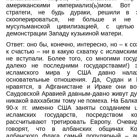
американскими империализ(ь)мом. Вот 
стратеги, не будь дураки, решили в 
скооперироваться, не больше и не
мусульманской цивилизацией, с целью
демонстрации Западу кузькиной матери.
Ответ: оно бы, конечно, интересно, но – к 
к счастью – ни в какую схватку с исламск
не вступали. Более того, со многими госу
далеко не последними государствами!) э
исламского мира у США давно нала
основательные отношения. Да, Судан и
нравятся, в Афганистане и Ираке они во
Саудовской Аравией давным-давно живут ду
никакой ваххабизм тому не помеха. На Балка
90-х гг. именно США заняты созданием ц
исламских государств, посредством к
рассчитывают третировать Европу. Очеви
говорят, что в албанских общинах Ко
албанского флага самый популярный – ам