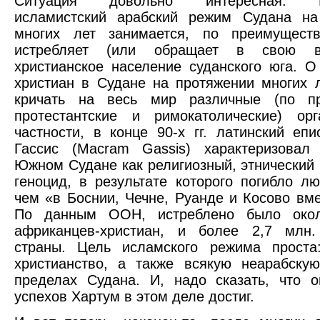
Ситуация довольно интересная. Р
исламистский арабский режим Судана на
многих лет занимается, по преимуществ
истребляет (или обращает в свою в
христианское население суданского юга. О
христиан в Судане на протяжении многих 
кричать на весь мир различные (по пр
протестантские и римокатолические) орг
частности, в конце 90-х гг. латинский еп
Гассис (Macram Gassis) характеризовал
Южном Судане как религиозный, этнический 
геноцид, в результате которого погибло л
чем «в Боснии, Чечне, Руанде и Косово вме
По данным ООН, истреблено было окол
африканцев-христиан, и более 2,7 млн.
страны. Цель исламского режима проста:
христианство, а также всякую неарабскую
пределах Судана. И, надо сказать, что 
успехов Хартум в этом деле достиг.