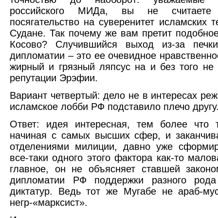
российского МИДа, вы не считаете
посягательство на суверенитет исламских т
Судане. Так почему же вам претит подобно
Косово? Случившийся выход из-за печки
дипломатии – это ее очевидное нравственно
жирный и грязный ляпсус на и без того не
репутации Эрэфии.
Вариант четвертый: дело не в интересах реж
исламское лобби РФ подставило плечо другу
Ответ: идея интересная, тем более что 
начиная с самых высших сфер, и заканчи
отделениями милиции, давно уже сформир
все-таки одного этого фактора как-то малов
главное, он не объясняет ставшей закон
дипломатии РФ поддержки разного рода
диктатур. Ведь тот же Мугабе не араб-му
негр-«марксист».