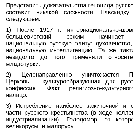
Представить доказательства геноцида русско
составит никакой сложности. Навскидк
следующем:
1) После 1917 г. интернационально-шови
большевистский режим начинает и
национальную русскую элиту: духовенство,
национальную интеллигенцию. Та же такт
незадолго до того применяли относит
младотурки.
2) Целенаправленно уничтожается Пр
Церковь – культурообразующая для русс
конфессия. Факт религиозно-культурно
налицо.
3) Истребление наиболее зажиточной и о
части русского крестьянства (в ходе колле
индустриализации). Голодомор, от котор
великорусы, и малорусы.