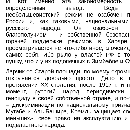
И вот именно эта закономерность 
определенный вывод. Ведь 
необольшевистский режим не озабочен п
России и, как таковыми, национальными
русского народа. Он озабочен со
благополучием – и собственной безопас
горячей поддержке режимов в Хараре
просматривается не что-либо иное, а очевид
самих себя. Ибо рыло у властей РФ в т
пушку, что и у их подопечных в Зимбабве и С
Ларчик со Старой площади, по моему скром
открывается довольно просто. Дело в 
протяжении XX столетия, после 1917 г. и 
момент, русский народ периодически 
геноциду в своей собственной стране, и поч
– дискриминации по национальному призн
Мугабе и Аль-Башира, Кремль защищает св
меньших», свое право на эксплуатацию и
подвластного народа.