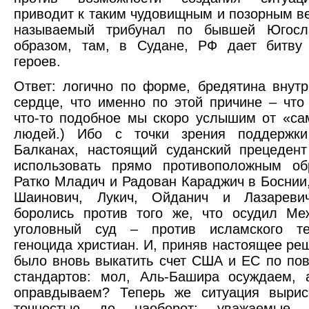
приводит к таким чудовищным и позорным ве
называемый трибунал по бывшей Югосл
образом, там, в Судане, РФ дает битву 
героев.
Ответ: логично по форме, бредятина внутр
сердце, что именно по этой причине – что
что-то подобное мы скоро услышим от «с
людей.) Ибо с точки зрения поддержк
Балканах, настоящий суданский прецеден
использовать прямо противоположным об
Ратко Младич и Радован Караджич в Боснии,
Шаинович, Лукич, Ойданич и Лазареви
боролись против того же, что осудил Ме
уголовный суд – против исламского т
геноцида христиан. И, приняв настоящее ре
было вновь выкатить счет США и ЕС по по
стандартов: мол, Аль-Башира осуждаем, 
оправдываем? Теперь же ситуация вырис
точностью до наоборот: уважаемые 