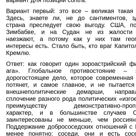
вариант для позиции contra.
Вариант первый: это все – великая такая 
Здесь, знаете ли, не до сантиментов, з
страна преследует свою выгоду. США, по
Зимбабве, и на Судан не из жалости 
наезжают, а потому как у них там геоп
интересы есть. Стало быть, кто враг Капито
Кремлю.
Ответ: как говорит один зороастрийский ф
ага». Глобальное противостояние – 
дорогостоящее дело, которое современная
потянет, и самое главное, и не пытается
внешнеполитические демарши, напра
сплочение разного рода политических «изгое
преимуществу демонстративно-пропаг
характер, и в большинстве случаев
заинтересованы не меньше, чем россиян
Поддержание добрососедских отношений с
менее понятно: соседи, они и есть сос