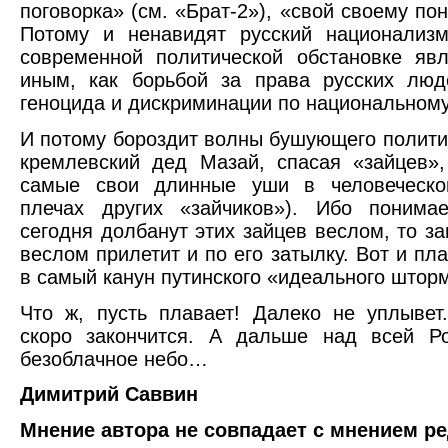
поговорка» (см. «Брат-2»), «свой своему по
Потому и ненавидят русский национализм
современной политической обстановке яв
иным, как борьбой за права русских люд
геноцида и дискриминации по национальному
И потому бороздит волны бушующего полити
кремлевский дед Мазай, спасая «зайцев»
самые свои длинные уши в человеческо
плечах других «зайчиков»). Ибо понимае
сегодня долбанут этих зайцев веслом, то за
веслом прилетит и по его затылку. Вот и пл
в самый канун путинского «идеального штор
Что ж, пусть плавает! Далеко не уплыве
скоро закончится. А дальше над всей Ро
безоблачное небо…
Димитрий Саввин
Мнение автора не совпадает с мнением р