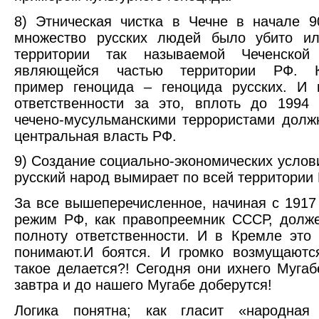
8) Этническая чистка в Чечне в начале 90-
множество русских людей было убито ил
территории так называемой Чеченской 
являющейся частью территории РФ. Кл
пример геноцида – геноцида русских. И 
ответственности за это, вплоть до 1994 
чечено-мусульманскими террористами долж
центральная власть РФ.
9) Создание социально-экономических услови
русский народ вымирает по всей территории
За все вышеперечисленное, начиная с 1917 
режим РФ, как правопреемник СССР, долж
полноту ответственности. И в Кремле это
понимают.И боятся. И громко возмущаютс
такое делается?! Сегодня они ихнего Мугаб
завтра и до нашего Мугабе доберутся!
Логика понятна; как гласит «народная