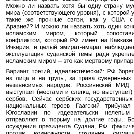
Можно ли назвать хотя бы одну страну му
мира (соответствующего уровня), с которой 
такие же прочные связи, как у США с
Аравией? И можно ли назвать хоть один ко
исламским миром, который сопост
конфликтом, который РФ имеет на Кавказе 
Ичкерия, и целый эмират-имарат наблюдает
эксплуатация суданской темы ради укрепл
исламским миром – это как мертвому припар
Вариант третий, идеалистический: РФ борет
на лица и на трупы, за права суверенных 
независимых народов. Россиянский МИД 
выступает (местами и слегка, но выступает)
сербов. Сейчас сербских государственны
национальных героев Гаагский трибуна
Югославии по издевательски нелепым 
отправляет в тюрьму на долгие годы. Бо
осуждения президента Судана, РФ, фактиче
против возможности создания ситуаци