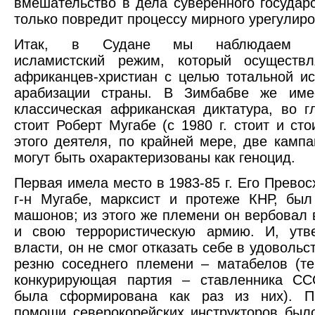
вмешательство в дела суверенного государс
только повредит процессу мирного урегулиров
Итак, в Судане мы наблюдаем ра
исламистский режим, который осуществл
африканцев-христиан с целью тотальной и
арабизации страны. В Зимбабве же име
классическая африканская диктатура, во г
стоит Роберт Мугабе (с 1980 г. стоит и сто
этого деятеля, по крайней мере, две кампа
могут быть охарактеризованы как геноцид.
Первая имела место в 1983-85 г. Его Превос
г-н Мугабе, марксист и протеже КНР, бы
машонов; из этого же племени он вербовал 
и свою террористическую армию. И, утв
власти, он не смог отказать себе в удовольс
резню соседнего племени – матабелов (т
конкурирующая партия – ставленника С
была сформирована как раз из них). П
помощи северокорейских инструкторов был