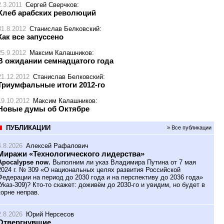
2.3.2011
Сергей Сверчков
:
Хлеб арабских революций
31.8.2012
Станислав Белковский
:
Как все запуссено
25.9.2012
Максим Калашников
:
В ожидании семнадцатого года
21.12.2012
Станислав Белковский
:
Триумфальные итоги 2012-го
19.10.2012
Максим Калашников
:
Новые думы об Октябре
ПУБЛИКАЦИИ
» Все публикации
4.8.2026
Алексей Рафалович
Миражи «Технологического лидерства»
Apocalypse now.
Выполним ли указ Владимира Путина от 7 мая
2024 г. № 309 «О национальных целях развития Российской
Федерации на период до 2030 года и на перспективу до 2036 года»
(Указ-309)? Кто-то скажет: доживём до 2030-го и увидим, но будет в
корне неправ.
2.8.2026
Юрий Нерсесов
Отвергнувшие