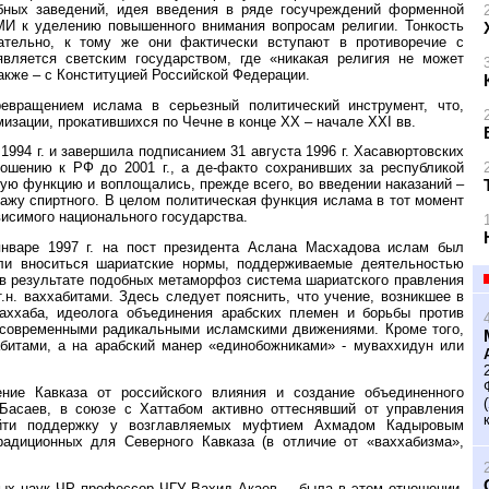
ных заведений, идея введения в ряде госучреждений форменной
МИ к уделению повышенного внимания вопросам религии. Тонкость
ательно, к тому же они фактически вступают в противоречие с
является светским государством, где «никакая религия не может
также – с Конституцией Российской Федерации.
евращением ислама в серьезный политический инструмент, что,
изации, прокатившихся по Чечне в конце XX – начале XXI вв.
1994 г. и завершила подписанием 31 августа 1996 г. Хасавюртовских
ошению к РФ до 2001 г., а де-факто сохранивших за республикой
ю функцию и воплощались, прежде всего, во введении наказаний –
одажу спиртного. В целом политическая функция ислама в тот момент
исимого национального государства.
январе 1997 г. на пост президента Аслана Масхадова ислам был
али вноситься шариатские нормы, поддерживаемые деятельностью
в результате подобных метаморфоз система шариатского правления
.н. ваххабитами. Здесь следует пояснить, что учение, возникшее в
аххаба, идеолога объединения арабских племен и борьбы против
с современными радикальными исламскими движениями. Кроме того,
битами, а на арабский манер «единобожниками» - муваххидун или
ние Кавказа от российского влияния и создание объединенного
Басаев, в союзе с Хаттабом активно оттеснявший от управления
айти поддержку у возглавляемых муфтием Ахмадом Кадыровым
радиционных для Северного Кавказа (в отличие от «ваххабизма»,
ых наук ЧР профессор ЧГУ Вахид Акаев, – была в этом отношении,