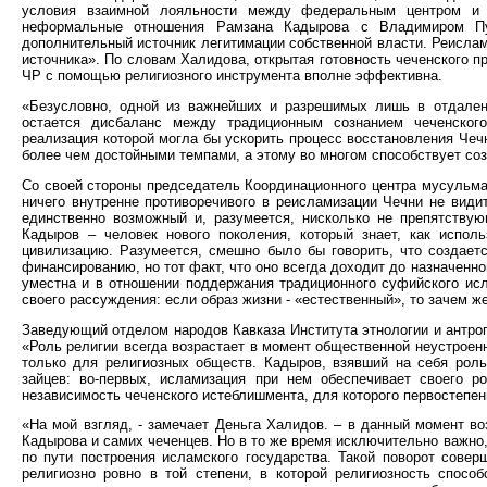
условия взаимной лояльности между федеральным центром и ч
неформальные отношения Рамзана Кадырова с Владимиром Пу
дополнительный источник легитимации собственной власти. Реислами
источника». По словам Халидова, открытая готовность чеченского п
ЧР с помощью религиозного инструмента вполне эффективна.
«Безусловно, одной из важнейших и разрешимых лишь в отдаленн
остается дисбаланс между традиционным сознанием чеченского
реализация которой могла бы ускорить процесс восстановления Чечн
более чем достойными темпами, а этому во многом способствует соз
Со своей стороны председатель Координационного центра мусульм
ничего внутренне противоречивого в реисламизации Чечни не видит
единственно возможный и, разумеется, нисколько не препятству
Кадыров – человек нового поколения, который знает, как испол
цивилизацию. Разумеется, смешно было бы говорить, что создает
финансированию, но тот факт, что оно всегда доходит до назначенно
уместна и в отношении поддержания традиционного суфийского ис
своего рассуждения: если образ жизни - «естественный», то зачем 
Заведующий отделом народов Кавказа Института этнологии и антро
«Роль религии всегда возрастает в момент общественной неустроенн
только для религиозных обществ. Кадыров, взявший на себя роль
зайцев: во-первых, исламизация при нем обеспечивает своего р
независимость чеченского истеблишмента, для которого первостепе
«На мой взгляд, - замечает Деньга Халидов. – в данный момент в
Кадырова и самих чеченцев. Но в то же время исключительно важно,
по пути построения исламского государства. Такой поворот совер
религиозно ровно в той степени, в которой религиозность спосо