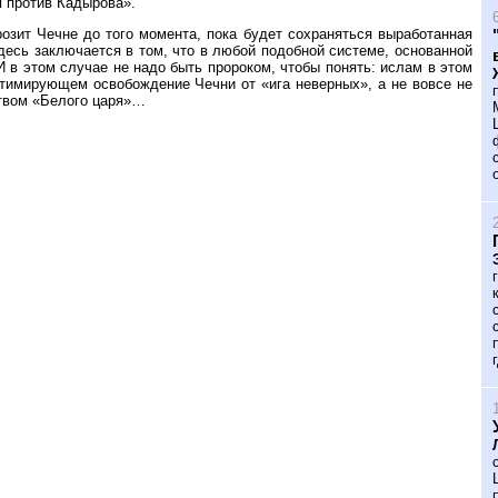
я против Кадырова».
розит Чечне до того момента, пока будет сохраняться выработанная
есь заключается в том, что в любой подобной системе, основанной
И в этом случае не надо быть пророком, чтобы понять: ислам в этом
итимирующем освобождение Чечни от «ига неверных», а не вовсе не
ством «Белого царя»…