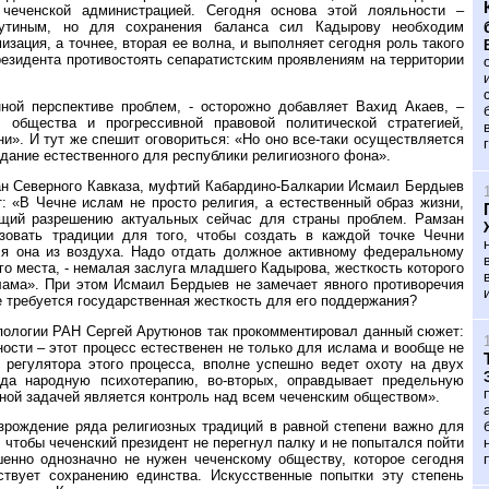
еченской администрацией. Сегодня основа этой лояльности –
тиным, но для сохранения баланса сил Кадырову необходим
зация, а точнее, вторая ее волна, и выполняет сегодня роль такого
резидента противостоять сепаратистским проявлениям на территории
ой перспективе проблем, - осторожно добавляет Вахид Акаев, –
 общества и прогрессивной правовой политической стратегией,
и». И тут же спешит оговориться: «Но оно все-таки осуществляется
дание естественного для республики религиозного фона».
ан Северного Кавказа, муфтий Кабардино-Балкарии Исмаил Бердыев
: «В Чечне ислам не просто религия, а естественный образ жизни,
ющий разрешению актуальных сейчас для страны проблем. Рамзан
ьзовать традиции для того, чтобы создать в каждой точке Чечни
ся она из воздуха. Надо отдать должное активному федеральному
го места, - немалая заслуга младшего Кадырова, жесткость которого
лама». При этом Исмаил Бердыев не замечает явного противоречия
же требуется государственная жесткость для его поддержания?
пологии РАН Сергей Арутюнов так прокомментировал данный сюжет:
ости – этот процесс естественен не только для ислама и вообще не
 регулятора этого процесса, вполне успешно ведет охоту на двух
ода народную психотерапию, во-вторых, оправдывает предельную
нной задачей является контроль над всем чеченским обществом».
озрождение ряда религиозных традиций в равной степени важно для
 чтобы чеченский президент не перегнул палку и не попытался пойти
шенно однозначно не нужен чеченскому обществу, которое сегодня
бствует сохранению единства. Искусственные попытки эту степень