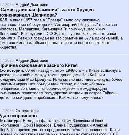
6.7.2026
Андрей Дмитриев
"Самая длинная фамилия": за что Хрущев
возненавидел Шепилова?
ЖЗЛ.
4 июля 1957 года в "Правде" было опубликовано
постановление об осуждении "Антипартийной группы" в составе
Молотова, Маленкова, Кагановича "и примкнувшего к ним
Шепилова". Как шутили в СССР, это звучало как самая длинная
фамилия. Реакция граждан на это событие не была однозначной, а
само оно имело далёкие последствия для всего советского
общества.
2.7.2026
Андрей Дмитриев
Причина основания красного Китая
Эхо истории.
80 лет назад – летом 1946-ого – в Китае вспыхнула
гражданская война между гоминьдановцами Чан Кайши и
коммунистами Мао Цзэдуна. Изначально выглядевшие куда более
слабыми «красные» объединили страну, а своих «белых»
соперников во главе с генералиссимусом и международно
признанным правителем государства загнали на остров Тайвань,
где те по сей день и пребывают. Как же так получилось?
1.7.2026
От редакции
Удар скорпионов
Литература.
Вслед за фантастическим боевиком «Песня
скорпионов» Юрий Нерсесов, Елена Прудникова и Алексей
Щербаков презентуют его продолжение «Удар скорпионов». Как и
первый, он рассказывает об уничтожении альтернативного СССР