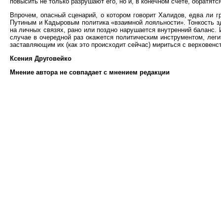
повысить не только разрушают его, но и, в конечном счете, обратятс
Впрочем, опасный сценарий, о котором говорит Халидов, едва ли г
Путиным и Кадыровым политика «взаимной лояльности». Тонкость зд
на личных связях, рано или поздно нарушается внутренний баланс. 
случае в очередной раз окажется политическим инструментом, лег
заставляющим их (как это происходит сейчас) мириться с верховен
Ксения Друговейко
Мнение автора не совпадает с мнением редакции