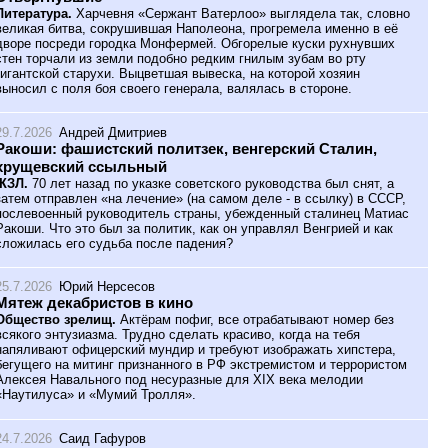
Литература.
Харчевня «Сержант Ватерлоо» выглядела так, словно
великая битва, сокрушившая Наполеона, прогремела именно в её
дворе посреди городка Монфермей. Обгорелые куски рухнувших
стен торчали из земли подобно редким гнилым зубам во рту
гигантской старухи. Выцветшая вывеска, на которой хозяин
выносил с поля боя своего генерала, валялась в стороне.
29.7.2026
Андрей Дмитриев
Ракоши: фашистский политзек, венгерский Сталин,
хрущевский ссыльный
ЖЗЛ.
70 лет назад по указке советского руководства был снят, а
затем отправлен «на лечение» (на самом деле - в ссылку) в СССР,
послевоенный руководитель страны, убежденный сталинец Матиас
Ракоши. Что это был за политик, как он управлял Венгрией и как
сложилась его судьба после падения?
25.7.2026
Юрий Нерсесов
Мятеж декабристов в кино
Общество зрелищ.
Актёрам пофиг, все отрабатывают номер без
всякого энтузиазма. Трудно сделать красиво, когда на тебя
напяливают офицерский мундир и требуют изображать хипстера,
бегущего на митинг признанного в РФ экстремистом и террористом
Алексея Навального под несуразные для XIX века мелодии
«Наутилуса» и «Мумий Тролля».
24.7.2026
Саид Гафуров