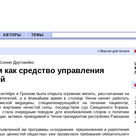
АВТОРЫ
ТЕМЫ
» Версия для печати
Ксения Друговейко
 как средство управления
ей
октября в Грозном была открыта огромная мечеть, рассчитанная на
сетителей, а в ближайшее время в столице Чечни начнет работать
амской медицины, специализирующийся на лечении пациентов,
я жертвами нечистой силы, посредством сур Священного Корана.
ь стала очередным поводом для возобновления споров о политике
ции, активно проводимой в Чечне президентом республики Рамзаном
бъявленной им программы «сохранения, преумножения и укрепления
ных ценностей общества» уже прозвучали требования обязательного