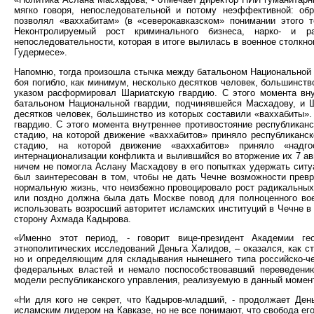
мягко говоря, непоследовательной и потому неэффективной: об
позволял «ваххабитам» (в «северокавказском» понимании этого 
Неконтролируемый рост криминального бизнеса, нарко- и р
непоследовательности, которая в итоге вылилась в военное столкно
Гудермесе».
Напомню, тогда произошла стычка между батальоном Национальной 
боя погибло, как минимум, несколько десятков человек, большинст
указом расформировал Шариатскую гвардию. С этого момента вну
батальоном Национальной гвардии, подчинявшейся Масхадову, и Ш
десятков человек, большинство из которых составили «ваххабиты
гвардию. С этого момента внутреннее противостояние республикан
стадию, на которой движение «ваххабитов» приняло республиканс
стадию, на которой движение «ваххабитов» приняло «надго
интернационализации конфликта и вылившийся во вторжение их 7 авгу
ничем не помогла Аслану Масхадову в его попытках удержать ситу
был заинтересован в том, чтобы не дать Чечне возможности прев
нормальную жизнь, что неизбежно провоцировало рост радикальных 
или поздно должна была дать Москве повод для полноценного вое
использовать возросший авторитет исламских институций в Чечне в
сторону Ахмада Кадырова.
«Именно этот период, - говорит вице-президент Академии гео
этнополитических исследований Деньга Халидов, – оказался, как с
но и определяющим для складывания нынешнего типа российско-че
федеральных властей и немало поспособствовавший переведени
модели республиканского управления, реализуемую в данный моме
«Ни для кого не секрет, что Кадыров-младший, - продолжает Ден
исламским лидером на Кавказе, но не все понимают, что свобода ег