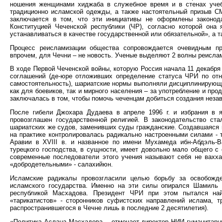
ношения женщинами хиджаба в служебное время и в стенах учеб
традиционно исламской одежды, а также настоятельный призыв С
заключается в том, что эти инициативы не оформлены законод
Конституцией Чеченской республики (ЧР), согласно которой она 
устанавливаться в качестве государственной или обязательной», а 
Процесс реисламизации общества сопровождается очевидным пр
впрочем, для Чечни – не новость. Ученые выделяют 2 волны реислам
В ходе Первой Чеченской войны, которую Россия начала 11 декабря 
соглашений (де-юре отложивших определение статуса ЧРИ по отн
самостоятельность), шариатские нормы выполняли дисциплинирующу
как для боевиков, так и мирного населения – за употребление и пр
заключалась в том, чтобы помочь чеченцам добиться создания незав
После гибели Джохара Дудаева в апреле 1996 г. и избрания в 
провозглашен государственной религией. В законодательство ст
шариатских же судов, заменивших суды гражданские. Создавшаяся 
на практике контролировалась радикально настроенными силами - т
Аравии в XVIII в. и названное по имени Мухамеда ибн-Абдэль-В
турецкого господства, в сущности, имеет довольно мало общего 
современные последователи этого учения называют себя не вахха
«добродетельными» - салахийюн.
Исламские радикалы провозгласили целью борьбу за освобожде
исламского государства. Именно на эти силы опирался Шамиль 
республикой Масхадова. Президент ЧРИ при этом пытался н
«тарикатистов» - сторонников суфистских направлений ислама, т
распространившегося в Чечне лишь в последние 2 десятилетия).
«Политика Аслана Масхадова, - отмечает директор НИИ гуманитарн