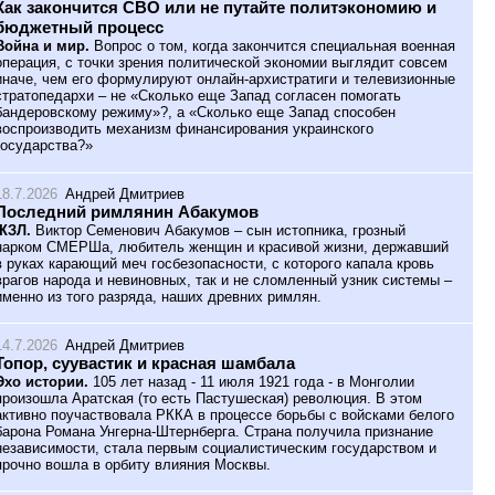
Как закончится СВО или не путайте политэкономию и
бюджетный процесс
Война и мир.
Вопрос о том, когда закончится специальная военная
операция, с точки зрения политической экономии выглядит совсем
иначе, чем его формулируют онлайн-архистратиги и телевизионные
стратопедархи – не «Сколько еще Запад согласен помогать
бандеровскому режиму»?, а «Сколько еще Запад способен
воспроизводить механизм финансирования украинского
государства?»
18.7.2026
Андрей Дмитриев
Последний римлянин Абакумов
ЖЗЛ.
Виктор Семенович Абакумов – сын истопника, грозный
нарком СМЕРШа, любитель женщин и красивой жизни, державший
в руках карающий меч госбезопасности, с которого капала кровь
врагов народа и невиновных, так и не сломленный узник системы –
именно из того разряда, наших древних римлян.
14.7.2026
Андрей Дмитриев
Топор, суувастик и красная шамбала
Эхо истории.
105 лет назад - 11 июля 1921 года - в Монголии
произошла Аратская (то есть Пастушеская) революция. В этом
активно поучаствовала РККА в процессе борьбы с войсками белого
барона Романа Унгерна-Штернберга. Страна получила признание
независимости, стала первым социалистическим государством и
прочно вошла в орбиту влияния Москвы.