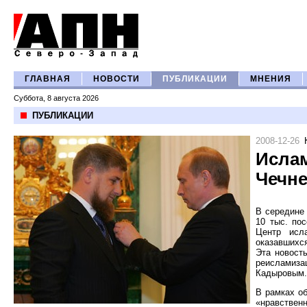
ГЛАВНАЯ
НОВОСТИ
ПУБЛИКАЦИИ
МНЕНИЯ
Суббота, 8 августа 2026
ПУБЛИКАЦИИ
2008-12-26
Ислам
Чечн
В середине 
10 тыс. по
Центр исл
оказавшихс
Эта новост
реисламиза
Кадыровым.
В рамках о
«нравствен