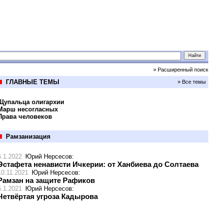
» Расширенный поиск
ГЛАВНЫЕ ТЕМЫ
» Все темы
Щупальца олигархии
Марш несогласных
Права человеков
Рамзанизация
6.1.2022
Юрий Нерсесов
:
Эстафета ненависти Ичкерии: от Ханбиева до Солтаева
10.11.2021
Юрий Нерсесов
:
Рамзан на защите Рафиков
5.1.2021
Юрий Нерсесов
:
Четвёртая угроза Кадырова