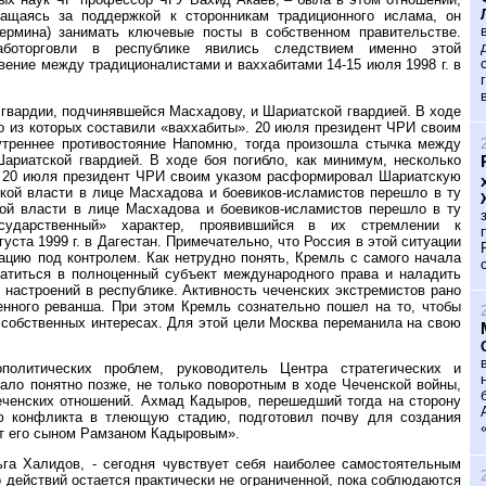
ращаясь за поддержкой к сторонникам традиционного ислама, он
термина) занимать ключевые посты в собственном правительстве.
аботорговли в республике явились следствием именно этой
вение между традиционалистами и ваххабитами 14-15 июля 1998 г. в
гвардии, подчинявшейся Масхадову, и Шариатской гвардией. В ходе
во из которых составили «ваххабиты». 20 июля президент ЧРИ своим
треннее противостояние Напомню, тогда произошла стычка между
ариатской гвардией. В ходе боя погибло, как минимум, несколько
». 20 июля президент ЧРИ своим указом расформировал Шариатскую
ской власти в лице Масхадова и боевиков-исламистов перешло в ту
кой власти в лице Масхадова и боевиков-исламистов перешло в ту
сударственный» характер, проявившийся в их стремлении к
ста 1999 г. в Дагестан. Примечательно, что Россия в этой ситуации
ацию под контролем. Как нетрудно понять, Кремль с самого начала
ратиться в полноценный субъект международного права и наладить
настроений в республике. Активность чеченских экстремистов рано
нного реванша. При этом Кремль сознательно пошел на то, чтобы
 собственных интересах. Для этой цели Москва переманила на свою
политических проблем, руководитель Центра стратегических и
тало понятно позже, не только поворотным в ходе Чеченской войны,
ченских отношений. Ахмад Кадыров, перешедший тогда на сторону
ю конфликта в тлеющую стадию, подготовил почву для создания
нт его сыном Рамзаном Кадыровым».
ьга Халидов, - сегодня чувствует себя наиболее самостоятельным
о действий остается практически не ограниченной, пока соблюдаются