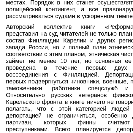
местах. Порядок в них станет осуществля
полицейский контингент, а все правонар
рассматриваться судами в ускоренном темпе
Авторский коллектив книги «Реформ
представил на суд читателей не только план
состав Финляндии Карелии и других реги
запада России, но и полный план этническ
соответствии с этим планом, этническая чис
займет не менее 10 лет, но основная ее
проведена в течение первых двух
воссоединения с Финляндией. Депорта
первых подвергнуться чиновники, военные, п
таможенники, работники спецслужб и
Относительно русских ветеранов финс
Карельского фронта в книге ничего не говор
полагать, что с этой категорией людей
депортацией не ограничиться, особенно
партизан, которых финны считают
преступниками. Всего планируется депор