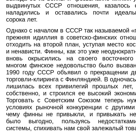
выдвинутых СССР отношения, казалось о
наладились и оставались почти идеал
сорока лет.
Однако с началом в СССР так называемой «
прежняя идиллия в советско-финских отно
отходить на второй план, уступая место ко
и ненависти. Финны, как это уже неоднократ
вновь окрысились на своего восточного
многом финское недовольство было вызван
1990 году СССР объявил о прекращении д
торговли-клиринга с Финляндией. В одночас
лишилась всех привилегий прошлых лет, 
собственно, и строился ее высокий экономи
Торговать с Советским Союзом теперь ну
условиях рыночной конкуренции с другими
чему финны не привыкли, и привыкать не
было выгодно, пользуясь недостаткам
системы, спихивать нам свой залежалый тов