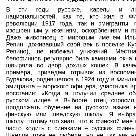
В эти годы русские, карелы и лю
национальностей, как те, кто жил в Ф
революции 1917 года, так и эмигранты, 
изощренным унижениям, оскорблениям и п
Даже живописец с мировым именем Иль
Репин, доживавший свой век в поселке Ку
Репино), не избежал унижений. Местн
белофиннов регулярно била камнями окна 
швыряла во двор дохлых кошек. В качес
примера, приведем отрывок из воспоми
Буракова, родившегося в 1924 году в Финля
эмигранта – морского офицера, участника К
восстания: «Когда я получил среднее об
русском лицее в Выборге, отец спросил
продолжать обучение на русском языке 
финскую или шведскую школу. Я выбра
школу, потому что знал, что в финской мне
часто ходить с синяками – русских финн
Шведов тоже не любили, но не так как на