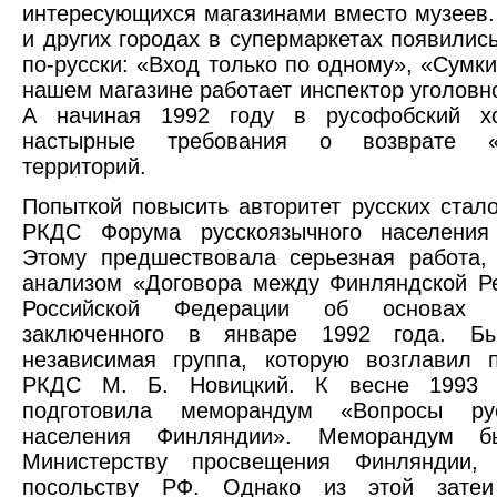
интересующихся магазинами вместо музеев.
и других городах в супермаркетах появилис
по-русски: «Вход только по одному», «Сумки
нашем магазине работает инспектор уголовно
А начиная 1992 году в русофобский х
настырные требования о возврате «у
территорий.
Попыткой повысить авторитет русских стал
РКДС Форума русскоязычного населения
Этому предшествовала серьезная работа,
анализом «Договора между Финляндской Р
Российской Федерации об основах о
заключенного в январе 1992 года. Бы
независимая группа, которую возглавил 
РКДС М. Б. Новицкий. К весне 1993 г
подготовила меморандум «Вопросы рус
населения Финляндии». Меморандум б
Министерству просвещения Финляндии, 
посольству РФ. Однако из этой затеи