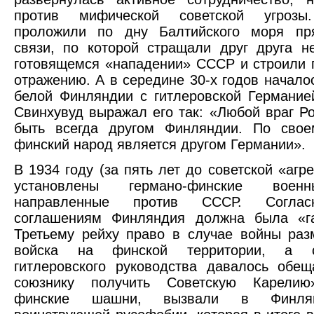
против мифической советской угрозы
проложили по дну Балтийского моря п
связи, по которой стращали друг друга 
готовящемся «нападении» СССР и строили 
отражению. А в середине 30-х годов начало
белой Финляндии с гитлеровской Германие
Свинхувуд выражал его так: «Любой враг Р
быть всегда другом Финляндии. По свое
финский народ является другом Германии».
В 1934 году (за пять лет до советской «агр
установлены германо-финские воен
направленные против СССР. Согла
соглашениям Финляндия должна была «га
Третьему рейху право в случае войны раз
войска на финской территории, а 
гитлеровского руководства давалось обе
союзнику получить Советскую Карелию
финские шашни, вызвали в Финля