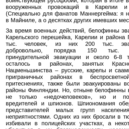
воинствующей русофобии, которая в итоге 
вооруженных провокаций в Карелии и 
(Специально для фанатов Маннергейма: я н
в Майниле, а о десятках других имевших мес
За время военных действий, белофинны эв
Карельского перешейка, Карелии и района 
тыс. человек, из них 200 тыс. эвак
добровольно, порядка 150 тыс. п
принудительной эвакуации и около 6-8 т
осталось в районах, занятых Красн
Нацменьшинства – русские, карелы и саа
приграничных районах в беспросветн
притеснениях, также были эвакуированы в
районы Финляндии. Но, отныне белофинны 
не только «недочеловеков», но и пот
вредителей и шпионов. Шпиономания обе
представителей малых групп населени
неприятностями. Одних из них бросали в тю
избивали в полицейских участках, а неко