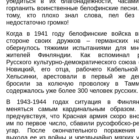
убедиться в их благонадежности, часами
горланить воинственные белофинские песни. 
тому, кто плохо знал слова, пел без
недостаточно громко!
Когда в 1941 году белофинские войска в
стороне своих дружков – германских на
обернулось тяжкими испытаниями для мно
жителей Финляндии. Как вспоминал ру
Русского культурно-демократического союза 
Новицкий, его отца, рабочего Кабельно
Хельсинки, арестовали в первый же д
бросили за колючую проволоку в Тамм
содержалось уже более 300 человек русских.
В 1943-1944 годах ситуация в Финлян
меняться самым кардинальным образом.
предчувствуя, что Красная армия скоро вн
им по первое число, сбавили русофобско-р
угар. После окончательного поражения
выхода ее из войны и чрезвычайно мягких 