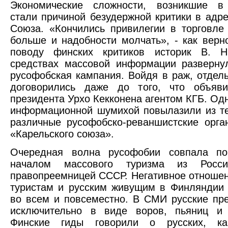
Экономические сложности, возникшие в
стали причиной безудержной критики в адре
Союза. «Кончились привилегии в торговле
больше и надобности молчать», - как верн
поводу финских критиков историк В. Н
средствах массовой информации разверну
русофобская кампания. Войдя в раж, отдел
договорились даже до того, что объяв
президента Урхо Кекконена агентом КГБ. Од
информационной шумихой повылазили из т
различные русофобско-реваншистские орга
«Карельского союза».
Очередная волна русофобии совпала п
началом массового туризма из Росси
правопреемницей СССР. Негативное отношен
туристам и русским живущим в Финляндии
во всем и повсеместно. В СМИ русские пр
исключительно в виде воров, пьяниц и п
Финские гиды говорили о русских, ка