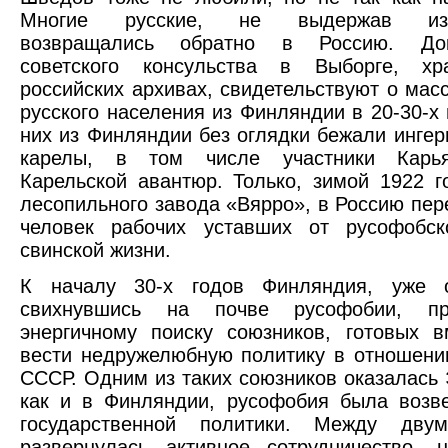
Многие русские, не выдержав изде
возвращались обратно в Россию. До
советского консульства в Выборге, х
российских архивах, свидетельствуют о мас
русского населения из Финляндии в 20-30-х 
них из Финляндии без оглядки бежали инге
карелы, в том числе участники Карья
Карельской авантюр. Только, зимой 1922 г
лесопильного завода «Вярро», в Россию пер
человек рабочих уставших от русофобск
свинской жизни.
К началу 30-х годов Финляндия, уже о
свихнувшись на почве русофобии, пр
энергичному поиску союзников, готовых 
вести недружелюбную политику в отношени
СССР. Одним из таких союзников оказалась Э
как и в Финляндии, русофобия была возв
государственной политики. Между дву
развернулась активное сотрудничество, 