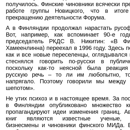
получилось. Финские чиновники всячески пр
работе группы Новицкого, что в итог
прекращению деятельности Форума.
А в Финляндии продолжал нарастать русоф
Вот, например, как вспоминает 90-е го
председатель РКДС В. Никитин: «В Фи
Хамеенлинна) переехал в 1996 году. Здесь п
как и все новые переселенцы, оглядывался 
стеснялся говорить по-русски в публич
поскольку как-то неясной была реакци
русскую речь – то ли им любопытно, т
напрягало. Поэтому говорили мы между 
шепотом».
Не утих психоз и в настоящее время. За по
в Финляндии опубликовано множество кн
пропагандируют идеи изменения границ. А
книг являются известные ученые, ж
бизнесмены и чиновники финского МИДа. 