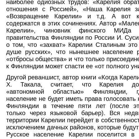
наиболее одиозных трудов: «Карелия обра
отношения с Россией», «Наша Карелия за
«Возвращение Карелии» и т.д. А вот 
содержатся в этих сочинениях. Автор «Мален
Карелии», чиновник финского МИДа 
правительства Финляндии по России И. Суси
о том, что «захват» Карелии Сталиным это
душе русских», что нынешнее население 
«отбросы общества» и что только присоедин
к Финляндии может спасти ее «от полного ун
Другой реваншист, автор книги «Когда Карел
Х. Такала, считает, что Карелия до
«автономной областью» Финляндии, г
население не будет иметь права голосовать 
Финляндии в течение пяти лет (после эт
только через языковой барьер). Вся нед
территории Карелии перейдет в собственност
исключением дачных районов, которые будут
Русское население Карелии поселится в 