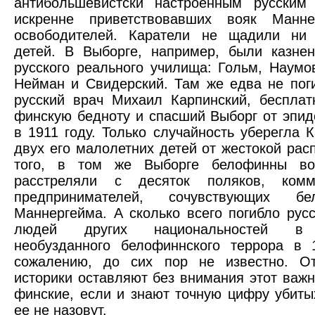
антибольшевистски настроенным русским 
искренне приветствовавших вояк Манне
освободителей. Каратели не щадили ни
детей. В Выборге, например, были казне
русского реального училища: Гольм, Наумо
Нейман и Свидерский. Там же едва не пог
русский врач Михаил Карпинский, беспла
финскую бедноту и спасший Выборг от эпи
в 1911 году. Только случайность уберегла К
двух его малолетних детей от жестокой рас
того, в том же Выборге белофинны во
расстреляли с десяток поляков, комм
предпринимателей, сочувствующих б
Маннергейма. А сколько всего погибло рус
людей других национальностей в 
необузданного белофиннского террора в 
сожалению, до сих пор не известно. От
историки оставляют без внимания этот важн
финские, если и знают точную цифру убитых
ее не назовут.