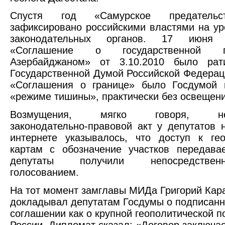
Спустя год «Самурское предатель
зафиксировано российскими властями на у
законодательных органов. 17 июня
«Соглашение о государственной 
Азербайджаном» от 3.10.2010 было рат
Государственной Думой Российской Федерац
«Соглашения о границе» было Госдумой 
«режиме тишины», практически без освещен
Возмущения, мягко говоря, нео
законодательно-правовой акт у депутатов 
интернете указывалось, что доступ к ге
картам с обозначение участков передава
депутаты получили непосредстве
голосованием.
На тот момент замглавы МИДа Григорий Кар
докладывал депутатам Госдумы о подписан
соглашении как о крупной геополитической п
России. Дипломат сказал: «Договор заключа