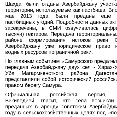
Шахдаг были отданы Азербайджану участк
территории, используемые как пастбища. Впо
мае 2013 года, были преданы еще т
пастбищных угодий. Подробности данных акто
засекречены, в СМИ озвучивалась цифр
тысячи) гектаров. Передача территориальны
районе формирования истоков реки 
Азербайджану уже юридическое право 
водных ресурсов пограничной реки.
Но главным событием «Самурского предател
передача Азербайджану двух сел - Харах-
Уба Магармкенсткого района Дагестан
представляли собой исторический российск
правом берегу Самура.
Официальная российская версия, п
Википедией, гласит, что села возникли
преданных в аренду советским Азербайдж
году в сельскохозяйственных целях под «п