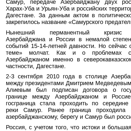
Самур, передаче Азербайджану двух рос
Харах-Уба и Урьян-Уба и российских террит
Дагестане. За данным актом в политическ
закрепилось название «Самурского предател
Нынешний перманентный кризис 
Азербайджана и России в немалой степен
событий 15-14-летней давности. Но сейчас 
теме» молчат. Как и о проблемах с
Азербайджаном именно в северокавказско
частности, Дагестане.
2-3 сентября 2010 года в столице Азерб
между президентами Дмитрием Медведевым
Алиевым был подписан договора о госу
границе между Азербайджаном и Росси
госграница стала проходить по середине
реки Самур. Ранее граница проходила 
азербайджанскому, берегу и Самур был росси
Россия, с учетом того, что истоки и больша