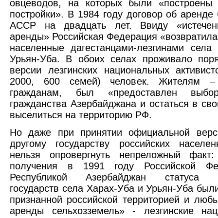
овцеводов, на которых были «построены 
постройки». В 1984 году договор об аренде
АССР на двадцать лет. Ввиду «истечен
аренды» Российская Федерация «возвратила»
населенные дагестанцами-лезгинами села
Урьян-Уба. В обоих селах проживало пор
версии лезгинских национальных активис
2000, 600 семей) человек. Жителям –
гражданам, был «предоставлен выбор
гражданства Азербайджана и остаться в сво
выселиться на территорию РФ.
Но даже при принятии официальной верс
другому государству российских населен
нельзя опровергнуть непреложный факт
получения в 1991 году Российской Фе
Республикой Азербайджан статуса н
государств села Харах-Уба и Урьян-Уба был
признанной российской территорией и люб
аренды сельхозземель» - лезгинские нац