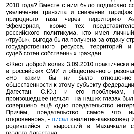
2010 года? Вместе с ним было подписано с
увеличении транзита и снижении тарифов
природного газа через территорию Аз
Эфемерная, кроме тех представител
российского политикума, кто имел личны
«трубы», выгода была получена за отдачу ст
государственного ресурса, территорий и
судеб сотен собственных граждан.
«Жест доброй воли» 3.09.2010 практически 
в российских СМИ и общественного резона
«Но каким бы ни было отношение 
общественности к этому субъекту федерации
Дагестан, С.Ю.) и его проблемам, иг
произошедшее нельзя - на наших глазах был
совершено ещё одно предательство интер
Причём, предательство самое что 
откровенное», -
писал
аналитик-кавказовед И
родившийся и выросший в Махачкале с
геолога Дагестана.