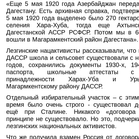
«Еще 5 мая 1920 года Азербайджан перед
Дагестану. Есть архивная справка, подтвер
5 мая 1920 года выделено было 270 гектар
селения Хара-Хуба, тогда еще Ахтынс
Дагестанской АССР РСФСР. Потом мы в 6
вошли в Магарамкентский район Дагестана».
Лезгинские нацактивисты рассказывали, что
ДАССР школа и сельсовет существовали с н
годов, сохранились документы 1930-х, 194
паспорта, школьные аттестаты с 
принадлежности Харах-Уба и Ур
Магармкентскому району ДАССР.
Отдельный избирательный участок – с этим
время было очень строго - существовал д
ещё при Сталине. Никакого «договора
принципе не существовало. Но это, подчерк
лезгинских национальных активистов.
Что же получила взамен Россия от договор