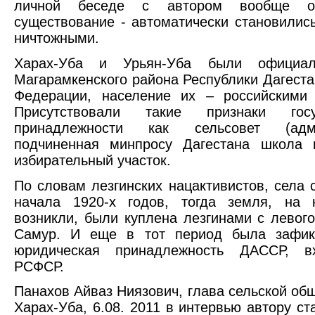
личной беседе с автором вообще о
существование - автоматически становилис
ничтожными.
Харах-Уба и Урьян-Уба были официал
Магарамкенского района Республики Дагеста
Федерации, население их – российскими 
Присутствовали такие признаки госуд
принадлежности как сельсовет (админ
подчиненная минпросу Дагестана школа 
избирательный участок.
По словам лезгинских нацактивистов, села 
начала 1920-х годов, тогда земля, на 
возникли, были куплена лезгинами с левого
Самур. И еще в тот период была зафик
юридическая принадлежность ДАССР, в
РСФСР.
Панахов Айваз Ниязович, глава сельской об
Харах-Уба, 6.08. 2011 в интервью автору ст