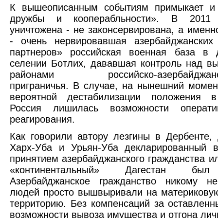
К вышеописанным событиям примыкает и 
дружбы и кооперабльности». В 2011
уничтожена - не законсервирована, а именн
- очень нервировавшая азербайджанских
партнеров» российская военная база в д
селении Ботлих, дававшая контроль над в
районами российско-азербайджано-г
приграничья. В случае, на нынешний момен
вероятной дестабилизации положения в
Россия лишилась возможности оператив
реагирования.
Как говорили автору лезгины в Дербенте,
Харх-Уба и Урьян-Уба декларированный 
принятием азербайджанского гражданства и
«континентальный» Дагестан был
Азербайджанское гражданство никому н
людей просто вышвыривали на материкову
территорию. Без компенсаций за оставленн
возможности вывоза имущества и отгона личн