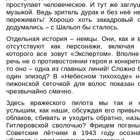
проступает человеческое. И тут же загл
музыкой. Ведь зритель дурак и без неё не
переживать! Хорошо хоть закадровый 
додумались – с Шальоп бы сталось.
Отдельная история – немцы. Они, как и 
отсутствуют как персонажи, включая 
которого все зовут «Экспертом». Вполне
речь не о противостоянии героя и конкретн
то оно – одна из главных линий! Сложно 
один эпизод? В «Небесном тихоходе» н
пижонской сеточкой для волос показан о
чрезвычайно смачно.
Здесь вражеского пилота мы так и 
услышим, как наши, обсуждая его привыч
облаков, сбивать и уходить обратно, назы
Гитлеровской сволочью? Фрицем поганы
Советские лётчики в 1943 году осозн