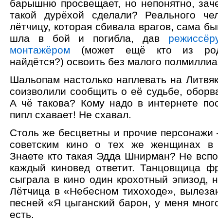
барышню просвещает, но непонятно, зач
такой дурёхой сделали? Реального че
лётчицу, которая сбивала врагов, сама бы
шла в бой и погибла, дав
режиссёр
монтажёром
(может ещё кто из род
найдётся?) освоить без малого полмиллиа
Шальопам настолько наплевать на Литвяк
соизволили сообщить о её судьбе, оборв
А чё такова? Кому надо в интернете пос
пипл схавает! Не схавал.
Столь же бесцветны и прочие персонажи –
советским кино о тех же женщинах в 
Знаете кто такая Эдда Шнирман? Не вспо
каждый киновед ответит. Танцовщица ф
сыграла в кино один крохотный эпизод, н
Лётчица в «Небесном тихоходе», вылеза
песней «Я цыганский барон, у меня много
есть.