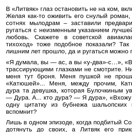
В «Литвяк» глаз остановить не на ком, вк
Желая как-то оживить его снулый роман, 
сотнях мылодрам – заставили предвар
ругаться с неизменным указанием лучшей
любовь. Скажете в советской авиакла
тихоход» тоже подобное показали? Так
лишним лет прошло, да и ругаться можно 
«Я думала, вы — ас, а вы «у-два»-с…», «
трассирующими глазками не смотрите. Ни
меня тут броня. Меня пушкой не прош
«Катюшей»... Меня, между прочим, Ка
дура та девушка, которая Булочкиным ув
— Дура. А... кто дура? — Я дура», «Вхожу
одну цитатку из бубнежа шальопских 
вспомнит?
Лишь в одном эпизоде, когда подбитый С
дотянуть до своих, а Литвяк его прик