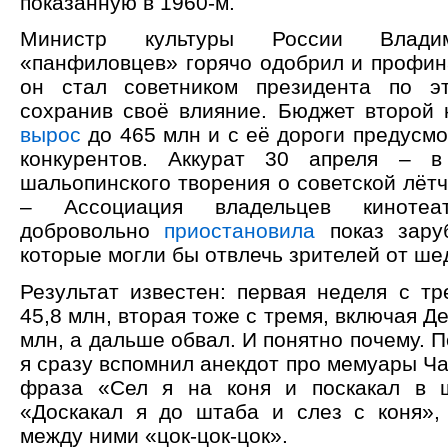
показанную в 1960-м.
Министр культуры России Влади
«панфиловцев» горячо одобрил и профин
он стал советником президента по эт
сохранив своё влияние. Бюджет второй
вырос
до 465 млн и с её дороги предусм
конкурентов. Аккурат 30 апреля – 
шальопинского творения о советской лёт
– Ассоциация владельцев кинотеа
добровольно
приостановила
показ зару
которые могли бы отвлечь зрителей от ше
Результат известен: первая неделя с т
45,8 млн, вторая тоже с тремя, включая Д
млн, а дальше обвал. И понятно почему. П
я сразу вспомнил анекдот про мемуары Ча
фраза «Сел я на коня и поскакал в ш
«Доскакал я до штаба и слез с коня»,
между ними «цок-цок-цок».