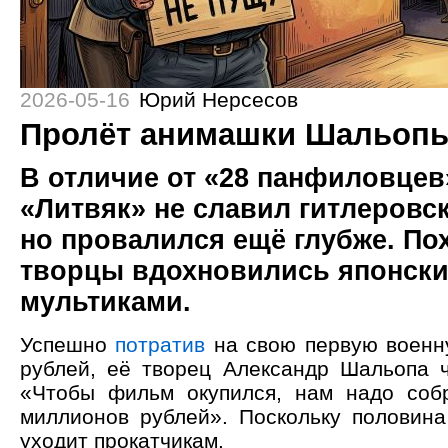
2026-05-16
Юрий Нерсесов
Пролёт анимашки Шальоп
В отличие от «28 панфиловце
«Литвяк» не славил гитлеровс
но провалился ещё глубже. Пох
творцы вдохновились японск
мультиками.
Успешно
потратив
на свою первую военн
рублей, её творец Александр Шальопа 
«Чтобы фильм окупился, нам надо соб
миллионов рублей». Поскольку половина
уходит прокатчикам.