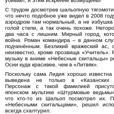
убивает, и этим искренне возмущены!
С трудом досмотрев шальопную тягомотин
что нечто подобное уже видел в 2008 год
аэродром там нормальный, а не избушка 
голой степи, а так очень похоже. Нетор
два часа с лишним. Мирный город, кото
война. Роман командира – в данном сл
подчинённым. Безликий вражеский ас, 
неизвестно, кроме прозвища «Учитель». 
музыку в аниме «Небесные скитальцы» 
Осии куда красивее, чем в «Литвяк».
Поскольку сама Лидия хорошо известна 
выведена не только в «Казанских "
Персонаж с такой фамилией присутс
японском мультике «Штурмовые ведьмы
что кто-то из Шальоп посмотрел их. 
«Небесными скитальцами», решил испо
всегда схалтурил.