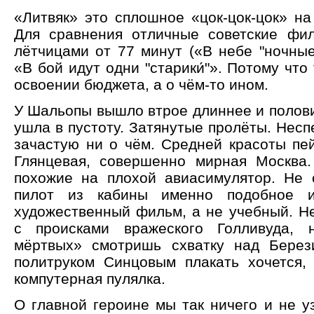
«Литвяк» это сплошное «цок-цок-цок» на
Для сравнения отличные советские фи
лётчицами от 77 минут («В небе "ночные
«В бой идут одни "старики́"». Потому что
освоении бюджета, а о чём-то ином.
У Шальопы вышло втрое длиннее и полов
ушла в пустоту. Затянутые пролёты. Нес
зачастую ни о чём. Средней красоты пей
Глянцевая, совершенно мирная Москва
похожие на плохой авиасимулятор. Не 
пилот из кабины именно подобное и
художественный фильм, а не учебный. Не
с происками вражеского Голливуда,
мёртвых» смотришь схватку над Берез
политруком Синцовым плакать хочется,
компутерная пулялка.
О главной героине мы так ничего и не у