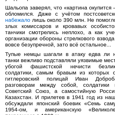
Шальопа заверял, что «картина окупится 
обломился. Даже с учётом постсоветск
набежало
лишь около 390 млн. Не помогл
злых комиссаров и кровавых особисто
танчики смотрелись неплохо, а как уч
организации обороны стрелкового взвода
вовсе безупречной, зато всё остальное...
Тупые немцы шагали в атаку едва ли 
танки вежливо подставляли уязвимые мес
убогой фашистской нечисти безли
солдатики, самым бравым из которых 
гитлеровский полицай Иван Добро
разговорам между собой, солдатики 
Советский Союз, а самостийную Росс
Казахстан. И прилетев в 1941 год из на
обсуждали японский боевик «Семь сам
1954-ом, и американскую «Великоле