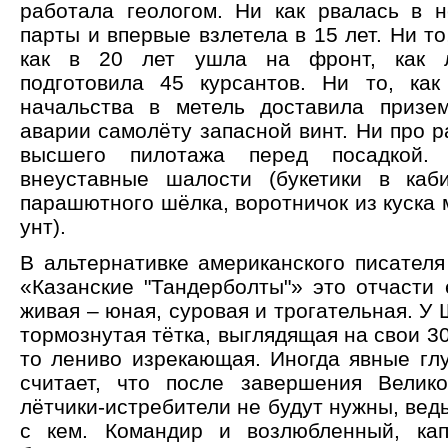
работала геологом. Ни как рвалась в 
парты и впервые взлетела в 15 лет. Ни то
как в 20 лет ушла на фронт, как лё
подготовила 45 курсантов. Ни то, как
начальства в метель доставила призе
аварии самолёту запасной винт. Ни про 
высшего пилотажа перед посадкой
внеуставные шалости (букетики в каб
парашютного шёлка, воротничок из куска 
унт).
В альтернативке американского писател
«Казанские "Тандерболты"» это отчасти 
живая – юная, суровая и трогательная. У 
тормознутая тётка, выглядящая на свои 30
то лениво изрекающая. Иногда явные глу
считает, что после завершения Велик
лётчики-истребители не будут нужны, ведь
с кем. Командир и возлюбленный, кап