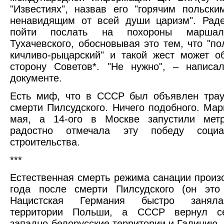
"Известиях", назвав его "горячим польски
ненавидящим от всей души царизм". Раде
пойти послать на похороны марша
Тухачевского, обосновывая это тем, что "по
кичливо-рыцарский" и такой жест может о
сторону Советов*. "Не нужно", – написа
документе.
Есть миф, что в СССР был объявлен трау
смерти Пилсудского. Ничего подобного. Ма
мая, а 14-ого в Москве запустили мет
радостно отмечала эту победу социал
строительства.
***
Естественная смерть режима санации произ
года после смерти Пилсудского (он это 
Нацистская Германия быстро занял
территории Польши, а СССР вернул се
западно-белорусские территории и Галицию.