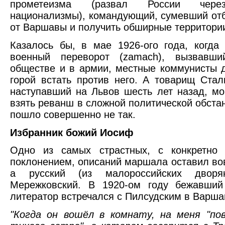
прометеизма (развал России чере
национализмы), командующий, сумевший от
от Варшавы и получить обширные территории
Казалось бы, в мае 1926-ого года, когда
военный переворот (zamach), вызвавш
обществе и в армии, местные коммунисты
горой встать против него. А товарищ Стал
наступавший на Львов шесть лет назад, мо
взять реванш в сложной политической обстан
пошло совершенно не так.
Избранник божий Иосиф
Одно из самых страстных, с конкретно 
поклонением, описаний маршала оставил вов
а русский (из малороссийских дворя
Мережковский. В 1920-ом году бежавший
литератор встречался с Пилсудским в Варша
"Когда он вошёл в комнату, на меня "по