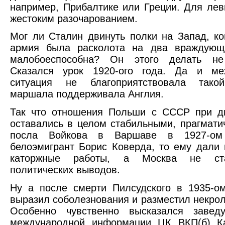
например, Прибалтике или Греции. Для лев
жестоким разочарованием.
Мог ли Сталин двинуть полки на Запад, ко
армия была расколота на два враждующ
малобоеспособна? Он этого делать не
Сказался урок 1920-ого года. Да и ме
ситуация не благоприятствовала тако
маршала поддерживала Англия.
Так что отношения Польши с СССР при д
оставались в целом стабильными, прагмати
посла Войкова в Варшаве в 1927-ом
белоэмигрант Борис Коверда, то ему дали
каторжные работы, а Москва не ст
политических выводов.
Ну а после смерти Пилсудского в 1935-о
выразил соболезнования и разместил некроло
Особенно чувственно высказался заве
международной информации ЦК ВКП(б) К