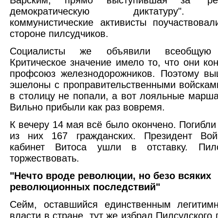
Варским, прямо выступившая за "рев
демократическую диктатуру". 
коммунистические активисты поучаствова
стороне пилсудчиков.
Социалисты же объявили всеобщую з
Критическое значение имело то, что они ко
профсоюз железнодорожников. Поэтому вы
эшелоны с проправительственными войскам
в столицу не попали, а вот лояльные марша
Вильно прибыли как раз вовремя.
К вечеру 14 мая всё было окончено. Погибли
из них 167 гражданских. Президент Вой
кабинет Витоса ушли в отставку. Пил
торжествовать.
"Нечто вроде революции, но безо всяких
революционных последствий"
Сейм, оставшийся единственным легитим
власти в стране, тут же избрал Пилсудского