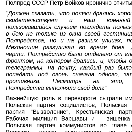
Полпред СССР Пётр Войков иронично отчиты
"Должен сказать, что поляки дрались хор
свидетельствует и наш военны
пользовавшийся случаем поглядеть польс
в бою не только из окна своей гостиниц
Полпредства, но и на разных улицах, по
Мехоношин разгуливал во время боев. 
черти. Полпредство было отделено от гл
фронтом, на котором дрались, и, чтобы 
телеграммы, на почту, каждый раз было
попадать под огонь сначала одного, за
противника. Несмотря на это, с
Полпредства выполняли свой долг".
Важнейшую роль в перевороте сыграли им
Польская партия социалистов, Польская 
партия "Вызволение", Крестьянская парт
Рабочая милиция Варшавы и – вишенка
Польская партия коммунистов во главе