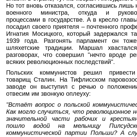
Но тот вновь отказался, согласившись лишь 
военного министра, откуда и руков
процессами в государстве. А в кресло главы
посадил своего приятеля – почтенного проф
Игнатия Мосицкого, который задержался т
1939 года. Разгонять парламент он тож
шляхетские традиции. Маршал хвасталс
разговорах, что совершил "нечто вроде р
всяких революционных последствий".
Польских коммунистов решил привести
товарищ Сталин. На Тифлисском паровозо
заводе он выступил с речью о положени
отвесим им звонкую оплеуху:
"Встаёт вопрос о польской коммунистиче
Как могло случиться, что революционное 
значительной части рабочих и кресть
пошло водой на мельницу Пилсудс
коммунистической партии Польши? А слу