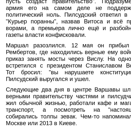
пусть создаст правительство". Подразум
армия его на самом деле не поддерж
политический ноль. Пилсудский ответил в 
"Курьер поранны", назвав Витоса и всё п
ворами, а премьера лично ещё и разбойн
газеты власти конфисковали.
Маршал разозлился. 12 мая он прибыл
Рембертов, где находились верные ему войс
приказ занять мосты через Вислу. На одн
встретился с президентом Станиславом В
Тот бросил: "вы нарушаете конституц
Пилсудский выругался и ушел.
Следующие два дня в центре Варшавы шл
верными правительству частями и пилсудч
жил обычной жизнью, работали кафе и маг
транспорт, а посмотреть на "настоя
собирались толпы зевак. Чем-то напомина
Москве или 2013 в Киеве.