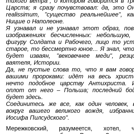
тихого ветра", о котором говорится в Т
Царств; я сразу почувствовал: да, это Он
realissimum, "существо реальнейшее", к
Ницше о Наполеоне.
Я узнавал и не узнавал этот образ, по
изображениях бесчисленных: небольшую,
фигуру Солдата и Рабочего, лицо то уст
старое, то бессмертно юное... Я знал, чт
будет изваян, "вековечнее меди", резц
ваятеля, Истории.
Да, не пустые слова то, что я вам гово
вашими пророками: идёт на весь христ
нечто подобное царству Антихриста. 
оплот от него – Польша; последний бо
будет здесь.
Соединитесь же все, как один человек,
вокруг вашего великого вождя, избранн
Иосифа Пилсудского".
Мережковский, разумеется, хотел, 