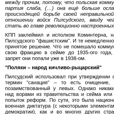
между прочим, потому, что польская комм
партия слаба, (…) она ещё больше осла
происходящей борьбе своей неправильной
отношении войск Пилсудского, ввиду че
стать во главе революционно настроенных 
КПП заклеймил и исполком Коминтерна, н
Пилсудского "фашистским". И те немедленн
принятое решение. Что не помешало комму
свою фракцию в сейме до 1935-ого года,
запрет они попали уже в 1938-ом.
"Поляки – народ кичливо-рыцарский"
Пилсудский использовал при утверждении 
термин "санация" – то есть очищение, 
позаимствованный у левых. Однако никак
над ворами из правительства и сейма или
попыток реформ. По сути, это была национ
военная диктатура (с некоторыми элемент
демократии), как и во многих других стр