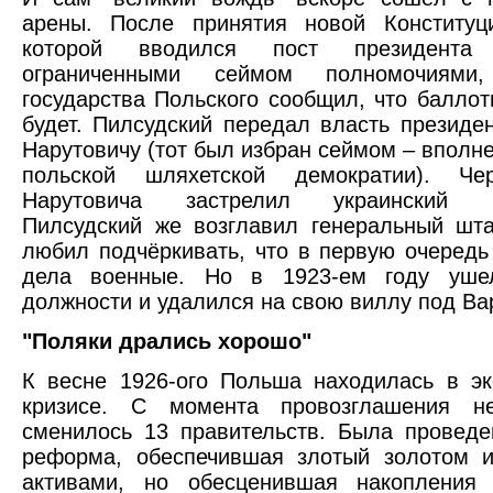
арены. После принятия новой Конституци
которой вводился пост президент
ограниченными сеймом полномочиями,
государства Польского сообщил, что баллот
будет. Пилсудский передал власть президе
Нарутовичу (тот был избран сеймом – вполне
польской шляхетской демократии). Че
Нарутовича застрелил украинский на
Пилсудский же возглавил генеральный шт
любил подчёркивать, что в первую очередь
дела военные. Но в 1923-ем году уше
должности и удалился на свою виллу под Ва
"Поляки дрались хорошо"
К весне 1926-ого Польша находилась в э
кризисе. С момента провозглашения не
сменилось 13 правительств. Была провед
реформа, обеспечившая злотый золотом 
активами, но обесценившая накопления 