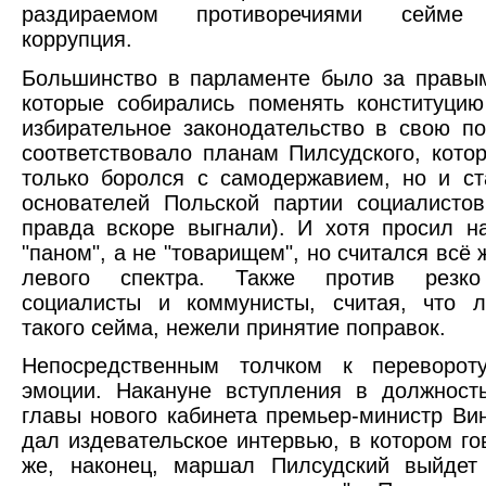
раздираемом противоречиями сейме 
коррупция.
Большинство в парламенте было за правы
которые собирались поменять конституци
избирательное законодательство в свою по
соответствовало планам Пилсудского, кото
только боролся с самодержавием, но и с
основателей Польской партии социалистов
правда вскоре выгнали). И хотя просил н
"паном", а не "товарищем", но считался всё
левого спектра. Также против резко
социалисты и коммунисты, считая, что л
такого сейма, нежели принятие поправок.
Непосредственным толчком к переворот
эмоции. Накануне вступления в должност
главы нового кабинета премьер-министр Ви
дал издевательское интервью, в котором гов
же, наконец, маршал Пилсудский выйдет 