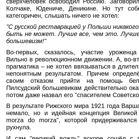
сверхчеловек освободил Россию. Заговори
Колчаке, Юдениче, Деникине. Но тут соб
категоричен, слышать ничего не хотел:
"С русской реставрацией у Польши никакого
быть не может. Лучше все, чем это. Лучш
большевизм!"
Во-первых, сказалось, участие уроженца
Вильно в революционном движении. А, во-вт
прагматика – не хотел ввязываться в длител
непонятным результатом. Причем определ
своим отказом прийти на помощь бе
Пилсудский большевикам действительно ока
потом даже назвал его "спасителем Советско
В результате Рижского мира 1921 года Варш
немало, но и идейная концепция Великой
morza do morza", которой придерживался
рухнула.
И сам "великий вождь" вскоре сошёл с п