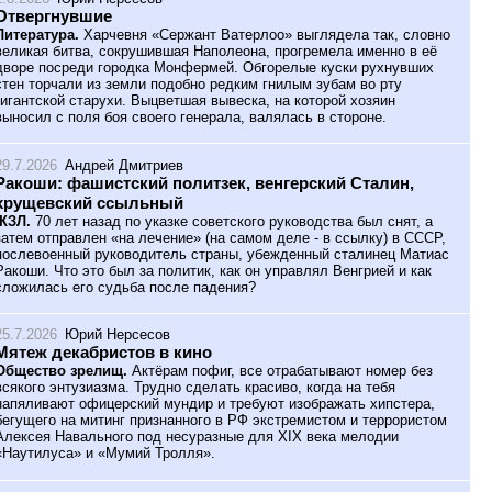
Отвергнувшие
Литература.
Харчевня «Сержант Ватерлоо» выглядела так, словно
великая битва, сокрушившая Наполеона, прогремела именно в её
дворе посреди городка Монфермей. Обгорелые куски рухнувших
стен торчали из земли подобно редким гнилым зубам во рту
гигантской старухи. Выцветшая вывеска, на которой хозяин
выносил с поля боя своего генерала, валялась в стороне.
29.7.2026
Андрей Дмитриев
Ракоши: фашистский политзек, венгерский Сталин,
хрущевский ссыльный
ЖЗЛ.
70 лет назад по указке советского руководства был снят, а
затем отправлен «на лечение» (на самом деле - в ссылку) в СССР,
послевоенный руководитель страны, убежденный сталинец Матиас
Ракоши. Что это был за политик, как он управлял Венгрией и как
сложилась его судьба после падения?
25.7.2026
Юрий Нерсесов
Мятеж декабристов в кино
Общество зрелищ.
Актёрам пофиг, все отрабатывают номер без
всякого энтузиазма. Трудно сделать красиво, когда на тебя
напяливают офицерский мундир и требуют изображать хипстера,
бегущего на митинг признанного в РФ экстремистом и террористом
Алексея Навального под несуразные для XIX века мелодии
«Наутилуса» и «Мумий Тролля».