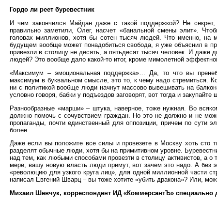
Гордо ли реет буревестник
И чем закончился Майдан даже с такой поддержкой? Не секрет, 
правильно заметили, Олег, насчет «банальной смены элит». Что
головах миллионов, хотя бы сотен тысяч людей. Что именно, на 
будущем вообще может понадобиться свобода, я уже объяснил в пр
привезли в столицу не десять, а пятьдесят тысяч человек. И даже д
людей? Это вообще дало какой-то итог, кроме мимолетной эффектно
«Максимум – эмоциональная поддержка»… Да, то что вы пренеб
максимум в буквальном смысле, это то, к чему надо стремиться. Ко
ни с политикой вообще люди начнут массово вывешивать на балкона
условно говоря, бабки у подъездов заговорят, вот тогда и закупайте
Разнообразные «марши» – штука, наверное, тоже нужная. Во всяком
должно помочь с сочувствием граждан. Но это не должно и не мож
пропаганды, почти единственный для оппозиции, причем по сути эл
более.
Даже если вы положите все силы и провезете в Москву хоть сто т
разделят обычные люди, хотя бы на примитивном уровне. Буревестник
над тем, как любыми способами провезти в столицу активистов, а о 
мере, вашу новую власть люди примут, вот зачем это надо. А без э
«революцию для узкого круга лиц», для одной миллионной части стр
написал Евгений Шварц – вы тоже хотите «убить дракона»? Или, мож
Михаил Шевчук, корреспондент ИД «КоммерсантЪ» специально 