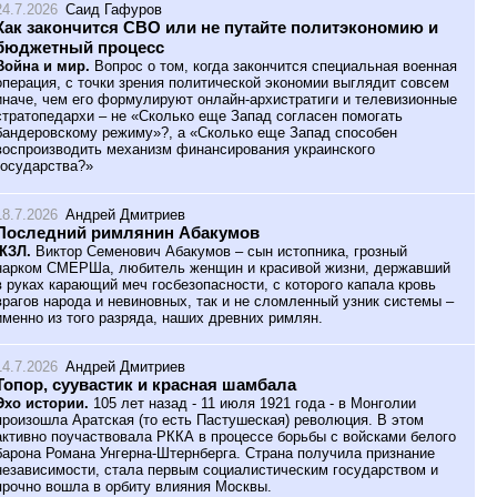
24.7.2026
Саид Гафуров
Как закончится СВО или не путайте политэкономию и
бюджетный процесс
Война и мир.
Вопрос о том, когда закончится специальная военная
операция, с точки зрения политической экономии выглядит совсем
иначе, чем его формулируют онлайн-архистратиги и телевизионные
стратопедархи – не «Сколько еще Запад согласен помогать
бандеровскому режиму»?, а «Сколько еще Запад способен
воспроизводить механизм финансирования украинского
государства?»
18.7.2026
Андрей Дмитриев
Последний римлянин Абакумов
ЖЗЛ.
Виктор Семенович Абакумов – сын истопника, грозный
нарком СМЕРШа, любитель женщин и красивой жизни, державший
в руках карающий меч госбезопасности, с которого капала кровь
врагов народа и невиновных, так и не сломленный узник системы –
именно из того разряда, наших древних римлян.
14.7.2026
Андрей Дмитриев
Топор, суувастик и красная шамбала
Эхо истории.
105 лет назад - 11 июля 1921 года - в Монголии
произошла Аратская (то есть Пастушеская) революция. В этом
активно поучаствовала РККА в процессе борьбы с войсками белого
барона Романа Унгерна-Штернберга. Страна получила признание
независимости, стала первым социалистическим государством и
прочно вошла в орбиту влияния Москвы.