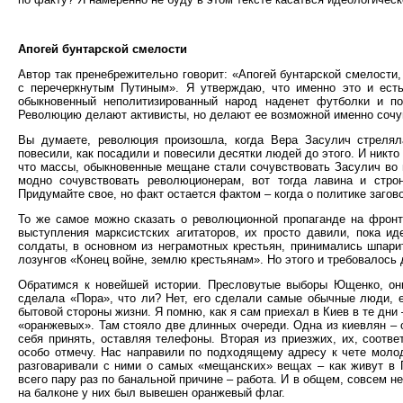
Апогей бунтарской смелости
Автор так пренебрежительно говорит: «Апогей бунтарской смелости
с перечеркнутым Путиным». Я утверждаю, что именно это и есть 
обыкновенный неполитизированный народ наденет футболки и по
Революцию делают активисты, но делают ее возможной именно соч
Вы думаете, революция произошла, когда Вера Засулич стрелял
повесили, как посадили и повесили десятки людей до этого. И никто 
что массы, обыкновенные мещане стали сочувствовать Засулич во 
модно сочувствовать революционерам, вот тогда лавина и стро
Придумайте свое, но факт остается фактом – когда о политике заговор
То же самое можно сказать о революционной пропаганде на фронт
выступления марксистских агитаторов, их просто давили, пока и
солдаты, в основном из неграмотных крестьян, принимались шпари
лозунгов «Конец войне, землю крестьянам». Но этого и требовалось
Обратимся к новейшей истории. Пресловутые выборы Ющенко, он
сделала «Пора», что ли? Нет, его сделали самые обычные люди, 
бытовой стороны жизни. Я помню, как я сам приехал в Киев в те дни
«оранжевых». Там стояло две длинных очереди. Одна из киевлян – о
себя принять, оставляя телефоны. Вторая из приезжих, их, соотве
особо отмечу. Нас направили по подходящему адресу к чете молод
разговаривали с ними о самых «мещанских» вещах – как живут в 
всего пару раз по банальной причине – работа. И в общем, совсем 
на балконе у них был вывешен оранжевый флаг.