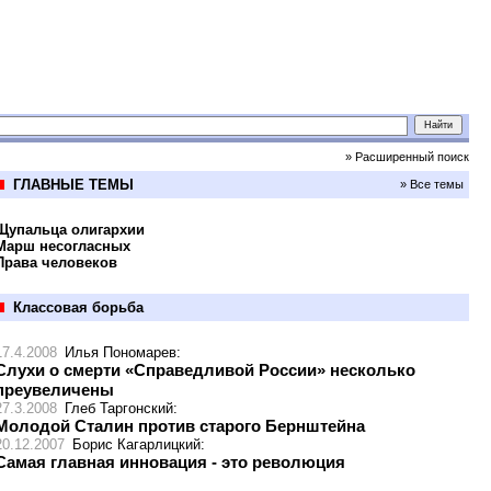
» Расширенный поиск
ГЛАВНЫЕ ТЕМЫ
» Все темы
Щупальца олигархии
Марш несогласных
Права человеков
Классовая борьба
17.4.2008
Илья Пономарев
:
Слухи о смерти «Справедливой России» несколько
преувеличены
27.3.2008
Глеб Таргонский
:
Молодой Сталин против старого Бернштейна
20.12.2007
Борис Кагарлицкий
:
Самая главная инновация - это революция