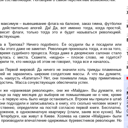
, максимум – вывешивание флага на балконе, заказ гимна, футболки
действительно апогей. Да! Да, вот именно тогда, когда простой,
весит флаги, только тогда это и будет называться революцией.
увствующие.
а в Трепова? Ничего подобного. Ее осудили бы и посадили или
бы этого даже не заметил. Революция произошла тогда, и из-за того,
время судебного процесса. Когда даже в дворянских салонах стало
нулась с места. Скажете, «модно» – плохое слово, не годится?
или те, кто никогда об этом не говорил, тогда все и началось.
ах Первой мировой. Да ничего не значили хоть трижды пламенные
деей не заразились широкие солдатские массы. А что вы думаете,
ть наизусть «Капитал»? Нет, они понимали лишь пару примитивных
 достичь. Масса сочувствующих обеспечила успех.
и же «оранжевая революция», они же «Майдан». Вы думаете, его
еще за пару месяцев до выборов не помышлявшие ни о чем, кроме
 – в первую ночь было негде остановиться. Втроем мы пришли в штаб
ни подходили и записывались в книгу, кто сколько человек может у
тственно, определяли на постой согласно первой книге. Бесплатно,
оженов, в однокомнатную квартирку (спали, заняв всю кухню). Мы
Петербурге, как живут в Киеве. Хозяева на самом «Майдане» были
не производили впечатление одержимых буревестников революции. Но