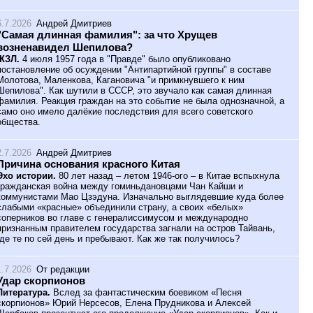
6.7.2026
Андрей Дмитриев
"Самая длинная фамилия": за что Хрущев
возненавидел Шепилова?
ЖЗЛ.
4 июля 1957 года в "Правде" было опубликовано
постановление об осуждении "Антипартийной группы" в составе
Молотова, Маленкова, Кагановича "и примкнувшего к ним
Шепилова". Как шутили в СССР, это звучало как самая длинная
фамилия. Реакция граждан на это событие не была однозначной, а
само оно имело далёкие последствия для всего советского
общества.
2.7.2026
Андрей Дмитриев
Причина основания красного Китая
Эхо истории.
80 лет назад – летом 1946-ого – в Китае вспыхнула
гражданская война между гоминьдановцами Чан Кайши и
коммунистами Мао Цзэдуна. Изначально выглядевшие куда более
слабыми «красные» объединили страну, а своих «белых»
соперников во главе с генералиссимусом и международно
признанным правителем государства загнали на остров Тайвань,
где те по сей день и пребывают. Как же так получилось?
1.7.2026
От редакции
Удар скорпионов
Литература.
Вслед за фантастическим боевиком «Песня
скорпионов» Юрий Нерсесов, Елена Прудникова и Алексей