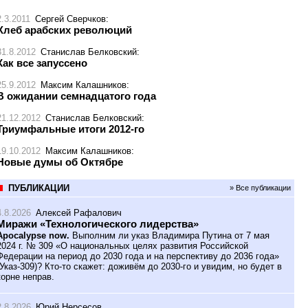
2.3.2011
Сергей Сверчков
:
Хлеб арабских революций
31.8.2012
Станислав Белковский
:
Как все запуссено
25.9.2012
Максим Калашников
:
В ожидании семнадцатого года
21.12.2012
Станислав Белковский
:
Триумфальные итоги 2012-го
19.10.2012
Максим Калашников
:
Новые думы об Октябре
ПУБЛИКАЦИИ
» Все публикации
4.8.2026
Алексей Рафалович
Миражи «Технологического лидерства»
Apocalypse now.
Выполним ли указ Владимира Путина от 7 мая
2024 г. № 309 «О национальных целях развития Российской
Федерации на период до 2030 года и на перспективу до 2036 года»
(Указ-309)? Кто-то скажет: доживём до 2030-го и увидим, но будет в
корне неправ.
2.8.2026
Юрий Нерсесов