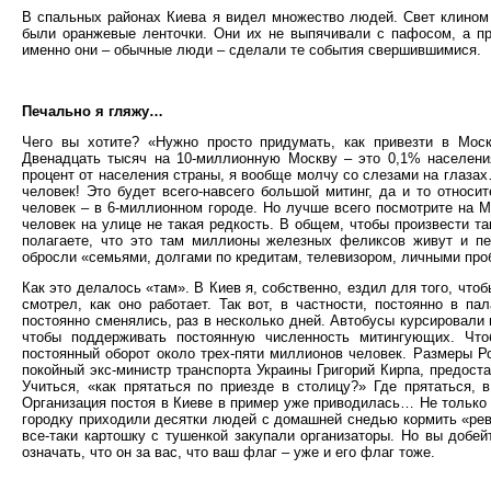
В спальных районах Киева я видел множество людей. Свет клином 
были оранжевые ленточки. Они их не выпячивали с пафосом, а про
именно они – обычные люди – сделали те события свершившимися.
Печально я гляжу…
Чего вы хотите? «Нужно просто придумать, как привезти в Моск
Двенадцать тысяч на 10-миллионную Москву – это 0,1% населе
процент от населения страны, я вообще молчу со слезами на глазах
человек! Это будет всего-навсего большой митинг, да и то относ
человек – в 6-миллионном городе. Но лучше всего посмотрите на 
человек на улице не такая редкость. В общем, чтобы произвести т
полагаете, что это там миллионы железных феликсов живут и пе
обросли «семьями, долгами по кредитам, телевизором, личными проб
Как это делалось «там». В Киев я, собственно, ездил для того, чтоб
смотрел, как оно работает. Так вот, в частности, постоянно в п
постоянно сменялись, раз в несколько дней. Автобусы курсировали 
чтобы поддерживать постоянную численность митингующих. Что
постоянный оборот около трех-пяти миллионов человек. Размеры Ро
покойный экс-министр транспорта Украины Григорий Кирпа, предост
Учиться, «как прятаться по приезде в столицу?» Где прятаться
Организация постоя в Киеве в пример уже приводилась… Не только 
городку приходили десятки людей с домашней снедью кормить «рев
все-таки картошку с тушенкой закупали организаторы. Но вы добе
означать, что он за вас, что ваш флаг – уже и его флаг тоже.