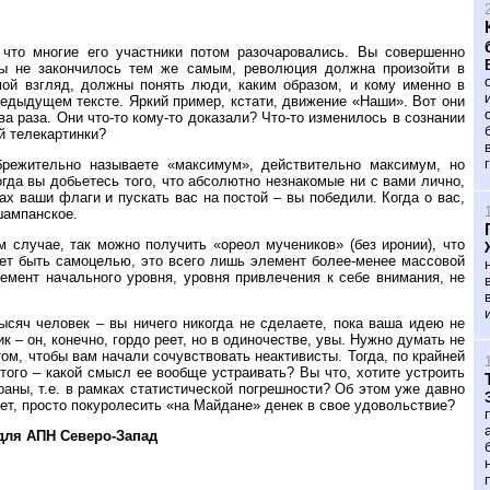
что многие его участники потом разочаровались. Вы совершенно
бы не закончилось тем же самым, революция должна произойти в
мой взгляд, должны понять люди, каким образом, и кому именно в
едыдущем тексте. Яркий пример, кстати, движение «Наши». Вот они
ва раза. Они что-то кому-то доказали? Что-то изменилось в сознании
й телекартинки?
режительно называете «максимум», действительно максимум, но
гда вы добьетесь того, что абсолютно незнакомые ни с вами лично,
х ваши флаги и пускать вас на постой – вы победили. Когда о вас,
 шампанское.
 случае, так можно получить «ореол мучеников» (без иронии), что
ет быть самоцелью, это всего лишь элемент более-менее массовой
емент начального уровня, уровня привлечения к себе внимания, не
ысяч человек – вы ничего никогда не сделаете, пока ваша идею не
 – он, конечно, гордо реет, но в одиночестве, увы. Нужно думать не
том, чтобы вам начали сочувствовать неактивисты. Тогда, по крайней
того – какой смысл ее вообще устраивать? Вы что, хотите устроить
аны, т.е. в рамках статистической погрешности? Об этом уже давно
ет, просто покуролесить «на Майдане» денек в свое удовольствие?
для АПН Северо-Запад