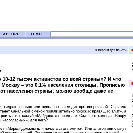
АВТОРЫ
ТЕМЫ
» Версия для печати
…
у 10-12 тысяч активистов со всей страны»? И что
 Москву – это 0,1% населения столицы. Прописью
от населения страны, можно вообще даже не
я гидра», вольно или невольно выглядит противоречивой. Сначала
станет банальной сменой приблизительно похожих правящих элит», а
троить этот самый «Майдан» «в пределах Садового кольца». Впору
ш несогласных», для чего?
ает «Марш» должны для начала стать элитой. Или элитой они станут
кой составляющей. Поговорим о самой перспективе возможностей.