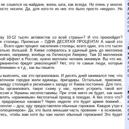
не сошелся на майдане, жизнь шла, как всегда. Но очень у многих
сто носили. Да, для кого-то из них это было просто «модно». Но
ву 10-12 тысяч активистов со всей страны»? И что произойдет?
ния столицы. Прописью – ОДНА ДЕСЯТАЯ ПРОЦЕНТА! А какой это
… Всего один процент населения столицы, всего один, это сто тысяч
ительно большой. В Киеве собиралось в удачный день до миллиона
Мехико, например, вообще на Латинскую Америку. Там 10 миллионов
акой эффект в России, нужно миллион человек минимум. Вы что же,
рманентно бредят революцией? Нет, это те самые люди, которые
лемами» и т.д., как вы пишете.
ы выяснить, как это организовано. И десять дней занимался тем, что
алаточном городке жили единицы, бригадиры. Остальные, приезжие,
между столицей и регионами к западу от Киева постоянно. Для того,
бы организовать такую схему у нас, нужно устроить такой вот
ссии и Украины несопоставимы. При этом никто не будет, как ныне
авлять «оранжевым» бесплатный проезд в поездах. А без этого что?
, в придорожных канавах? Через неделю это будет армия бомжей…
ночлег – душ, еду предоставляли обычные горожане. Каждое утро к
олюционеров». Да, это была меньшая часть провизии – в основном,
йтесь, чтобы вам хотя бы чаю налил обычный горожанин! Это будет