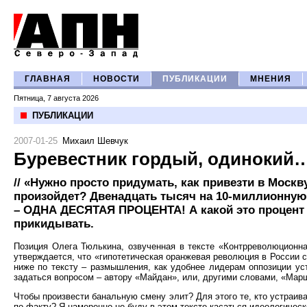
ГЛАВНАЯ
НОВОСТИ
ПУБЛИКАЦИИ
МНЕНИЯ
Пятница, 7 августа 2026
ПУБЛИКАЦИИ
2007-01-25
Михаил Шевчук
Буревестник гордый, одинокий
// «Нужно просто придумать, как привезти в Москв
произойдет? Двенадцать тысяч на 10-миллионную
– ОДНА ДЕСЯТАЯ ПРОЦЕНТА! А какой это процент 
прикидывать.
Позиция Олега Тюлькина, озвученная в тексте «Контрреволюционна
утверждается, что «гипотетическая оранжевая революция в России 
ниже по тексту – размышления, как удобнее лидерам оппозиции ус
задаться вопросом – автору «Майдан», или, другими словами, «Мар
Чтобы произвести банальную смену элит? Для этого те, кто устраив
по факту? Я намеренно не буду в этом тексте касаться идеологичес