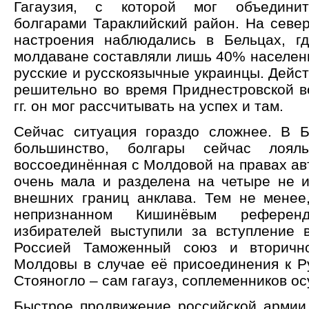
Гагаузия, с которой мог объединит
болгарами Тараклийский район. На север
настроения наблюдались в Бельцах, г
молдаване составляли лишь 40% населени
русские и русскоязычные украинцы. Дейс
решительно во время Приднестровской в
гг. он мог рассчитывать на успех и там.
Сейчас ситуация гораздо сложнее. В 
большинство, болгары сейчас лоял
воссоединённая с Молдовой на правах ав
очень мала и разделена на четыре не
внешних границ анклава. Тем не менее,
непризнанном Кишинёвым рефере
избирателей выступили за вступление 
Россией Таможенный союз и вторичн
Молдовы в случае её присоединения к Р
Стояногло – сам гагауз, соплеменников ос
Быстрое продвижение российской армии