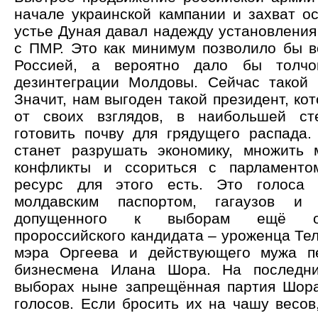
начале украинской кампании и захват о
устье Дуная давал надежду установления
с ПМР. Это как минимум позволило бы в
Россией, а вероятно дало бы толчо
дезинтеграции Молдовы. Сейчас такой 
Значит, нам выгоден такой президент, ко
от своих взглядов, в наибольшей ст
готовить почву для грядущего распада.
станет разрушать экономику, множить
конфликты и ссориться с парламенто
ресурс для этого есть. Это голоса
молдавским паспортом, гагаузов и 
допущенного к выборам ещё од
пророссийского кандидата – уроженца Те
мэра Оргеева и действующего мужа 
бизнесмена Илана Шора. На последни
выборах ныне запрещённая партия Шор
голосов. Если бросить их на чашу весов