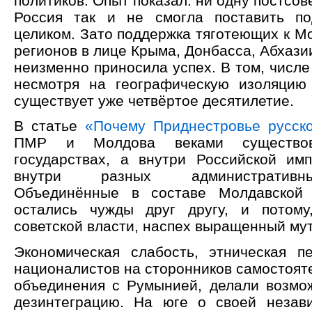
политиков. Опыт показал: ни одну постсов
Россия так и не смогла поставить по
целиком. Зато поддержка тяготеющих к М
регионов в лице Крыма, Донбасса, Абхаз
неизменно приносила успех. В том, числе 
несмотря на географическую изоляцию
существует уже четвёртое десятилетие.
В статье
«Почему Приднестровье русск
ПМР и Молдова веками существо
государствах, а внутри Российской им
внутри разных административн
Объединённые в составе Молдавской
остались чужды друг другу, и потому
советской власти, наспех выращенный мут
Экономическая слабость, этническая п
националистов на сторонников самостоят
объединения с Румынией, делали возм
дезинтеграцию. На юге о своей незав