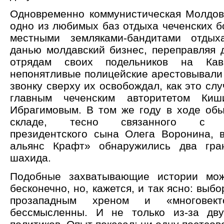
Одновременно коммунистическая Молдов
одно из любимых баз отдыха чеченских б
местными земляками-бандитами отды
данью молдавский бизнес, переправляя 
отрядам своих подельников на Кав
непонятливые полицейские арестовывали 
звонку сверху их освобождал, как это слу
главным чеченским авторитетом Киш
Ибрагимовым. В том же году в ходе обы
складе, тесно связанного с би
президентского сына Олега Воронина,
альянс Крафт» обнаружились два гра
шахида.
Подобные захватывающие истории мож
бесконечно, но, кажется, и так ясно: выб
прозападным хреном и «многовект
бессмысленны. И не только из-за дву