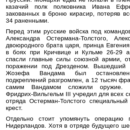
казачий полк полковника Ивана Ефр
закованных в броню кирасир, потеряв вс
34 раненными.
Перед этим русские войска под командо
Александра Остермана-Толстого, Але
двоюродного брата царя, принца Евгения
в боях при Кричвице и Кульме 26-29 а
спасли главные силы союзной армии, о
поражении под Дрезденом. Вышедший 
Жозефа Вандама был остановле
подкреплений разгромлен, а 12 тысяч фра
самим Вандамом сложили оружие. 
Фридрих-Вильгельм III учредил для всех 
отряда Остерман-Толстого специальный
крест.
Отдельно стоит упомянуть операцию 
Нидерландов. Хотя в отряде будущего ш