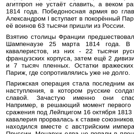
агитпроп не устаёт славить, а веком р
1814 года. Победоносная армия во гла
Александром I вступает в покорённый Пар
её воинов 63 тысячи пришли из России.
Взятию столицы Франции предшествовал
Шампенаузе 25 марта 1814 года. В 
кавалеристов, из них - 22 тысячи рус
французских корпуса, затем ещё 2 дивизи
и 7 тысяч пленных. Остатки вражески
Париж, где сопротивлялись уже не долго.
Парижская операция стала последним ак
наступления, в котором русские солд
славой. Зачастую именно они спас
Например, в решающий момент первого 
сражения под Лейпцигом 16 октября 1813
кавалерия прорвалась к ставке союзников,
находился вместе с австрийским импер
Пруссии. Монархи едва не попали в плен