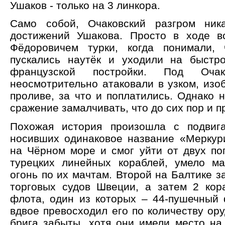
Ушаков - только на 3 линкора.
Само собой, Очаковский разгром ник
достижений Ушакова. Просто в ходе в
Фёдоровичем турки, когда понимали, 
пускались наутёк и уходили на быстр
французской постройки. Под Оч
неосмотрительно атаковали в узком, из
проливе, за что и поплатились. Однако 
сражение замалчивать, что до сих пор и п
Похожая история произошла с подвига
носивших одинаковое название «Меркур
на Чёрном море и смог уйти от двух по
турецких линейных кораблей, умело м
огонь по их мачтам. Второй на Балтике з
торговых судов Швеции, а затем 2 кор
флота, один из которых – 44-пушечный 
вдвое превосходил его по количеству ору
брига забыты, хотя они имели место на