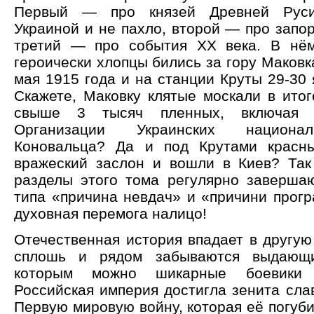
Первый — про князей Древней Руси,
Украиной и не пахло, второй — про запор
третий — про события ХХ века. В нём
героически хлопцы бились за гору Маковка
мая 1915 года и на станции Круты 29-30 
Скажете, Маковку клятые москали в итог
свыше 3 тысяч пленных, включая 
Организации Украинских национа
Коновальца? Да и под Крутами красн
вражеский заслон и вошли в Киев? Так
разделы этого тома регулярно завершаю
типа «причина невдач» и «причини прогр
духовная перемога налицо!
Отечественная история впадает в другую
сплошь и рядом забываются выдающи
которым можно шикарные боевики 
Российская империя достигла зенита сла
Первую мировую войну, которая её погуб