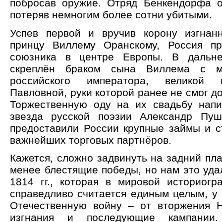
побросав оружие. Отряд Бенкендорфа о
потеряв немногим более сотни убитыми.
Успев первой и вручив корону изгнан
принцу Виллему Оранскому, Россия пр
союзника в центре Европы. В дальн
скреплён браком сына Виллема с м
российского императора, великой 
Павловной, руки которой ранее не смог д
Торжественную оду на их свадьбу нап
звезда русской поэзии Александр Пуш
предоставили России крупные займы и с
важнейших торговых партнёров.
Кажется, сложно задвинуть на задний пла
менее блестящие победы, но нам это уда
1814 гг., которая в мировой историог
справедливо считается единым целым, у 
Отечественную войну – от вторжения 
изгнания и последующие кампании