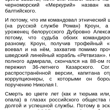
черноморский «Меркурий» назван к
балтийского.
И потому, что им командовал этнический
(на русской службе Роман) Кроун, а
уроженец белорусского Дубровно Алекса
потому, что судьба обоих командир
разному. Кроун, получив трофейный «
воевал и на нём, захватив помимо про
шведский линейный корабль «Ретвизан». 
полного адмирала, скончался на 88-ом г
пережил 36-летнего Казарского. Со
распространённой версии, капитана о
коррупционеры, с которыми он боро
поручению Николая I.
Смерть во цвете лет (как и тюрьма или,
опала) в глазах российского общества 
долгой и успешной службы. Потому в эск