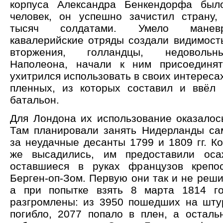
корпуса Александра Бенкендорфа был
человек, он успешно зачистил страну
тысяч солдатами. Умело маневр
кавалерийские отряды создали видимост
вторжения, голландцы, недоволь
Наполеона, начали к ним присоединят
ухитрился использовать в своих интереса
пленных, из которых составил и ввёл
батальон.
Для Лондона их использование оказалос
Там планировали занять Нидерланды са
за неудачные десанты 1799 и 1809 гг. К
же высадились, им предоставили оса
оставшиеся в руках французов крепо
Берген-оп-Зом. Первую они так и не реш
а при попытке взять 8 марта 1814 г
разгромлены: из 3950 пошедших на шт
погибло, 2077 попало в плен, а осталь