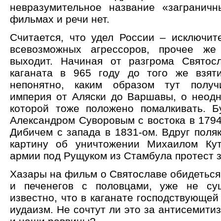
невразумительное название «загранич
фильмах и речи нет.
Считается, что удел России – исключит
всевозможных агрессоров, прочее же 
выходит. Начиная от разгрома Святос
каганата в 965 году до того же взят
непонятно, каким образом тут получи
империя от Аляски до Варшавы, о неодн
которой тоже положено помалкивать. 
Александром Суворовым с востока в 1794
Дибичем с запада в 1831-ом. Вдруг поля
картину об уничтожении Михаилом Кут
армии под Рущуком из Стамбула протест 
Хазары на фильм о Святославе обидеться н
и печенегов с половцами, уже не сущ
известно, что в каганате господствующей
иудаизм. Не сочтут ли это за антисемити