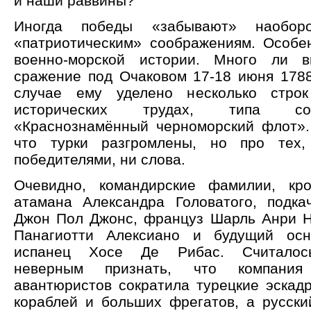
и наши раввины?
Иногда победы «забывают» наобо
«патриотическим» соображениям. Особе
военно-морской истории. Много ли 
сражение под Очаковом 17-18 июня 178
случае ему уделено несколько стро
исторических трудах, типа со
«Краснознамённый черноморский флот».
что турки разгромлены, но про тех,
победителями, ни слова.
Очевидно, командирские фамилии, кро
атамана Александра Головатого, подка
Джон Пол Джонс, француз Шарль Анри На
Панагиотти Алексиано и будущий осн
испанец Хосе Де Рибас. Считалось
неверным признать, что компания
авантюристов сократила турецкие эскад
кораблей и больших фрегатов, а русск