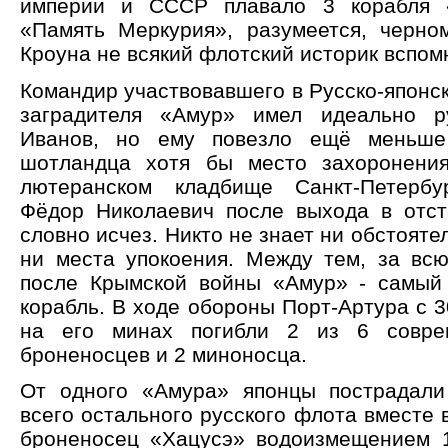
империи и СССР плавало 3 корабля 
«Память Меркурия», разумеется, черно
Кроуна не всякий флотский историк вспом
Командир участвовавшего в Русско-японс
заградителя «Амур» имел идеально 
Иванов, но ему повезло ещё меньше
шотландца хотя бы место захоронени
лютеранском кладбище Санкт-Петербу
Фёдор Николаевич после выхода в отст
словно исчез. Никто не знает ни обстояте
ни места упокоения. Между тем, за вс
после Крымской войны «Амур» - самый
корабль. В ходе обороны Порт-Артура с 3
на его минах погибли 2 из 6 совре
броненосцев и 2 миноносца.
От одного «Амура» японцы пострадали
всего остального русского флота вместе 
броненосец «Хацусэ» водоизмещением 1