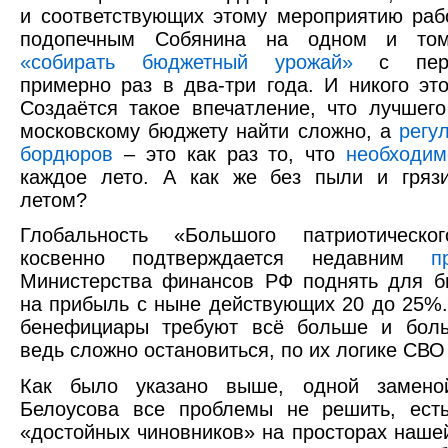
и соответствующих этому мероприятию раб
подопечным Собянина на одном и то
«собирать бюджетный урожай»
с перио
примерно раз в два-три года. И никого это
Создаётся такое впечатление, что лучшег
московскому бюджету найти сложно, а
регу
бордюров
– это как раз то, что
необходим
каждое лето. А как же без пыли и грязи
летом?
Глобальность «Большого патриотическо
косвенно подтверждается недавним
п
Министерства финансов РФ поднять для б
на прибыль с ныне действующих 20 до 25%.
бенефициары требуют всё больше и боль
ведь сложно остановиться, по их логике СВО
Как было указано выше, одной замено
Белоусова все проблемы не решить, ест
«достойных чиновников» на просторах наше