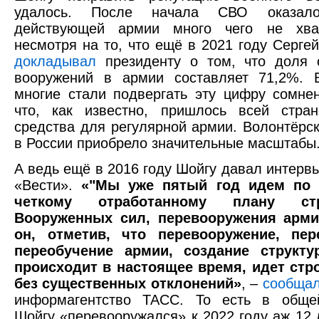
удалось. После начала СВО оказал
действующей армии много чего не хва
несмотря на то, что ещё в 2021 году Сергей
докладывал
президенту о том, что доля 
вооружений в армии составляет 71,2%.
многие стали подвергать эту цифру сомне
что, как известно, пришлось всей стран
средства для регулярной армии. Волонтёрс
в России приобрело значительные масштабы
А ведь ещё в 2016 году Шойгу давал интерв
«Вести».
«"Мы уже пятый год идем по 
четкому отработанному плану стр
Вооруженных сил, перевооружения армии
он, отметив, что перевооружение, пер
переобучение армии, создание структу
происходит в настоящее время, идет стр
без существенных отклонений»
, –
сообща
информагентство ТАСС. То есть в обще
Шойгу «перевооружался» к 2022 году аж 12 