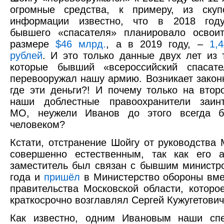
огромные средства, к примеру, из скуп
информации известно, что в 2018 год
бывшего «спасателя» планировало освои
размере
$46 млрд.
, а в 2019 году, –
1,
рублей
. И это только данные двух лет из т
которые бывший «всероссийский спасате
перевооружал нашу армию. Возникает закон
где эти деньги?! И почему только на вто
наши доблестные правоохранители заинт
МО, неужели Иванов до этого всегда 
человеком?
Кстати, отстранение Шойгу от руководства
совершенно естественным, так как его а
заместитель был связан с бывшим министр
года и
пришёл
в Министерство обороны вме
правительства Московской области, которо
краткосрочно возглавлял Сергей Кужугетович
Как известно, одним Ивановым наши с