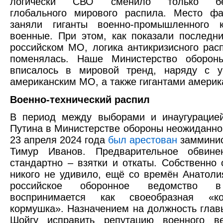
логически СВО сменило только бе
глобального мирового распила. Место фа
заняли гиганты военно-промышленного 
военные. При этом, как показали последн
российском МО, логика антикризисного рас
поменялась. Наше Министерство оборон
вписалось в мировой тренд, наряду с у
американским МО, а также гигантами америк
Военно-технический распил
В период между выборами и инаугурацие
Путина в Министерстве обороны неожиданно 
23 апреля 2024 года
был арестован
замминис
Тимур Иванов. Предварительное обвине
стандартно – взятки и откаты. Собственно 
никого не удивило, ещё со времён Анатол
российское оборонное ведомство 
воспринимается как своеобразная «ко
кормушка». Назначением на должность гла
Шойгу исправить репутацию военного в