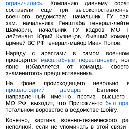
ограничились
. Компанию давнему сорат
составили ещё три высокопоставленны
военного ведомства: начальник ГУ св
зам. начальника Генштаба генерал-лейт
Шамарин, начальник ГУ кадров МО Р
лейтенант Юрий Кузнецов, бывший коман
армией ВС РФ генерал-майор Иван Попов.
Наряду с арестами в самом военном
проводятся
масштабные перестановки
, но
явно избавляется от команды своего
знаменитого» предшественника.
На фоне происходящего невольно вс
прошлогодний демарш
Евгения Пр
направленный именно против высшего 
МО РФ: выходит, что Пригожин-то
был пра
тотальном воровстве в ведомстве Шойгу.
Конечно, картина военно-технического р
неполной, если не упоминать в этой связи 