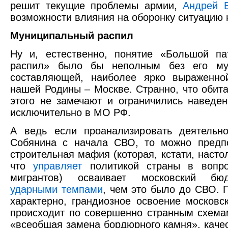
решит текущие проблемы армии,
Андрей 
возможности влияния на оборонку ситуацию 
Муниципальный распил
Ну и, естественно, понятие «Большой па
распил» было бы неполным без его му
составляющей, наиболее ярко выраженно
нашей Родины – Москве. Странно, что обит
этого не замечают и ограничились наведе
исключительно в МО РФ.
А ведь если проанализировать деятельно
Собянина с начала СВО, то можно предпо
строительная мафия (которая, кстати, насто
что
управляет
политикой страны в вопро
мигрантов) осваивает московский 
ударными темпами
, чем это было до СВО. П
характерно, грандиозное освоение московс
происходит по совершенно странным схема
«всеобщая замена бордюрного камня», качес