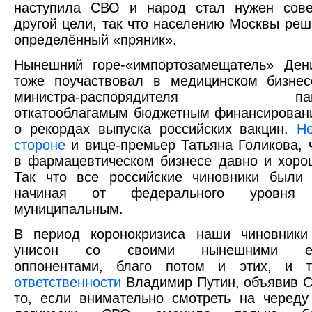
наступила СВО и народ стал нужен сов
другой цели, так что населению Москвы реш
определённый «пряник».
Нынешний горе-«импортозамещатель» Ден
тоже поучаствовал в медицинском бизнес
министра-распорядителя панде
откатооблагамым бюджетным финансирова
о рекордах выпуска российских вакцин.
Н
стороне
и вице-премьер Татьяна Голикова, 
в фармацевтическом бизнесе давно и хоро
Так что все российские чиновники были 
начиная от федерального уровня
муниципальным.
В период коронокризиса наши чиновники
унисон со своими нынешними евр
оппонентами, благо потом и этих, и
ответственности
Владимир Путин, объявив 
то, если внимательно смотреть на череду