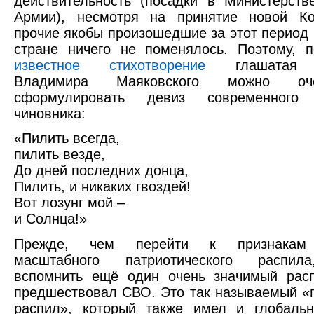
действительность (посадки в Министерст
Армии), несмотря на принятие новой Ко
прочие якобы произошедшие за этот период 
стране ничего не поменялось. Поэтому, 
известное стихотворение
глашатая р
Владимира Маяковского можно оч
сформулировать девиз современного р
чиновника:
«Пилить всегда,
пилить везде,
До дней последних донца,
Пилить, и никаких гвоздей!
Вот лозунг мой –
и Солнца!»
Прежде, чем перейти к признакам
масштабного патриотического распил
вспомнить ещё один очень значимый расп
предшествовал СВО. Это так называемый 
распил», который также имел и глобаль