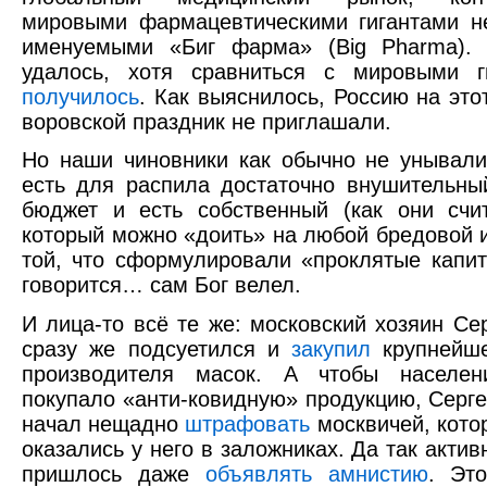
мировыми фармацевтическими гигантами н
именуемыми «Биг фарма» (Big Pharma). 
удалось, хотя сравниться с мировыми 
получилось
. Как выяснилось, Россию на это
воровской праздник не приглашали.
Но наши чиновники как обычно не унывали
есть для распила достаточно внушительны
бюджет и есть собственный (как они счи
который можно «доить» на любой бредовой и
той, что сформулировали «проклятые капит
говорится… сам Бог велел.
И лица-то всё те же: московский хозяин Се
сразу же подсуетился и
закупил
крупнейше
производителя масок. А чтобы населен
покупало «анти-ковидную» продукцию, Серг
начал нещадно
штрафовать
москвичей, кото
оказались у него в заложниках. Да так актив
пришлось даже
объявлять амнистию
. Эт