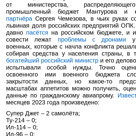
от министерства, распределяющег
промышленный бюджет Мантурова и е
партнёра
Сергея Чемезова, в чьих руках с
львиная доля российских предприятий ОПК.
давно
пасётся
на российском бюджете, и и
совести лежат
проблемы с дронами
у 
военных, которые с начла конфликта решал
собирая средства у населения страны, в 
богатейший российский министр
и его делово
испытывали особой нужды. Точно оцен
освоенного ими военного бюджета сло
закрытости данных, но какое-то пред
масштабах аппетитов можно получить, оце
данные по гражданскому авиапрому.
Извес
месяцев 2023 года произведено:
Супер Джет – 2 самолёта;
Ту-214 – 0;
Ил-114 – 0;
Ил-96 – 0;