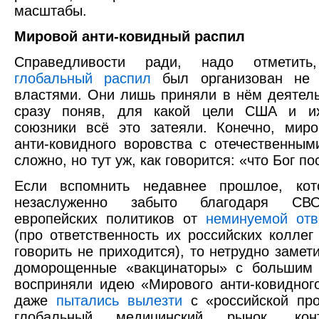
масштабы.
Мировой анти-ковидный распил
Справедливости ради, надо отметить
глобальный распил
был организован не 
властями. Они лишь приняли в нём деятель
сразу поняв, для какой цели США и и
союзники всё это затеяли. Конечно, мир
анти-ковидного воровства с отечественным
сложно, но тут уж, как говорится: «что Бог по
Если вспомнить недавнее прошлое, кот
незаслуженно забыто благодаря СВ
европейских политиков от
неминуемой отв
(про ответственность их российских коллег
говорить не приходится), то нетрудно замет
доморощенные «вакцинаторы» с большим 
восприняли идею «Мирового анти-ковидног
даже
пытались вылезти
с «российской про
глобальный медицинский рынок, конт