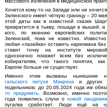
массового излечения в медицинской практ
Хочется кому-то на Западе или не хочется
Зеленского имеет чёткую границу – 20 мая
этой даты как в известной сказке Шар
превратится в тыкву, лошади в мышей, а 
кого, по мнению европейских политик
Зеленский, пока не известно. Известн
любая «лазейка» оставить наркомана без
ставит точку на институте мирово
однозначно покажет всем без исключе
избирателям, что такого понятия, ка
Европе больше не существует.
Именно этим вызваны нынешние н
гальского петуха Макрона
и других е
подельников: до 20.05.2024 года им обя
то придумать
. Возможно, именно поэт
года появились слухи о
новой пандеми
пугалка сработает. Люди ещё на «р