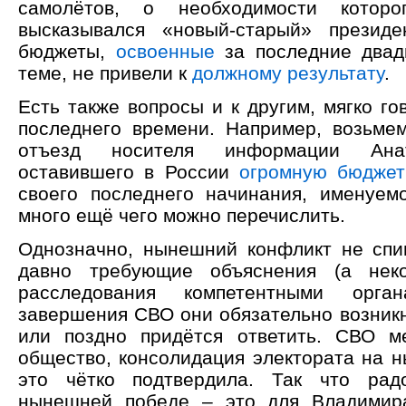
самолётов, о необходимости которо
высказывался «новый-старый» президе
бюджеты,
освоенные
за последние двад
теме, не привели к
должному результату
.
Есть также вопросы и к другим, мягко го
последнего времени. Например, возьме
отъезд носителя информации Ана
оставившего в России
огромную бюдже
своего последнего начинания, именуем
много ещё чего можно перечислить.
Однозначно, нынешний конфликт не спи
давно требующие объяснения (а нек
расследования компетентными орга
завершения СВО они обязательно возникн
или поздно придётся ответить. СВО м
общество, консолидация электората на 
это чётко подтвердила. Так что рад
нынешней победе – это для Владимир