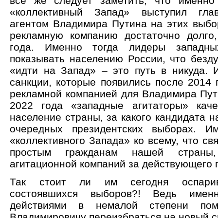
всё же следует заметить, что именно
«коллективный Запад» выступил гла
агентом Владимира Путина на этих выбор
рекламную компанию достаточно долго
года. Именно тогда лидеры западны
показывать населению России, что безд
«идти на Запад» – это путь в никуда. 
санкции, которые появились после 2014 
рекламной компанией для Владимира Пути
2022 года «западные агитаторы» каче
население страны, за какого кандидата н
очередных президентских выборах. И
«коллективного Запада» ко всему, что свя
простым гражданам нашей страны
агитационной компаний за действующего 
Так стоит ли им сегодня оспарив
состоявшихся выборов?! Ведь имен
действиями в немалой степени пом
Владимировичу переизбраться на новый с