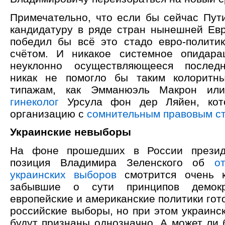
Примечательно, что если бы сейчас Пут
кандидатуру в ряде стран нынешней Евр
победил бы всё это стадо евро-полити
счётом. И никакое системное опидара
неуклонно осуществляющееся последн
никак не помогло бы таким колоритн
типажам, как Эмманюэль Макрон и
гинеколог
Урсула фон дер Ляйен, кото
организацию с
сомнительным правовым с
Украинские невыборы
На фоне прошедших в России презид
позиция Владимира Зеленского об
о
украинских выборов
смотрится очень к
забывшие о сути принципов демок
европейские и американские политики гот
российские выборы, но при этом украинс
будут признаны однозначно. А может ли 