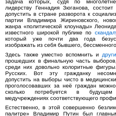
задача которых, судя по многолетн
лидерству Геннадия Зюганова, состоит
допустить в стране разворота к социали
партии Владимира Жириновского, ново
жанра «политической клоунады» Леонида
известного широкой публике по
скандал
который уже почти два года безус
изображать из себя бывшего, бессменног
Здесь также уместно вспомнить и
друг
прошедших в финальную часть выборов
среди них довольно колоритные фигуры
Русских. Вот эту гражданку несомн
допустить на выборы чисто в медицински
проголосовавших за неё граждан можн
сколько потребуется в будущем
медучреждениях соответствующего профи
Естественно, в этой совершенно безлик
палитре» Владимир Путин был главны