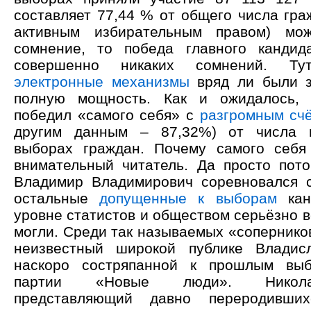
составляет 77,44 % от общего числа гра
активным избирательным правом) мо
сомнение, то победа главного кандид
совершенно никаких сомнений. Т
электронные механизмы
вряд ли были з
полную мощность. Как и ожидалось,
победил «самого себя» с
разгромным сч
другим данным – 87,32%) от числа 
выборах граждан. Почему самого себя
внимательный читатель. Да просто пото
Владимир Владимирович соревновался 
остальные
допущенные к выборам
кан
уровне статистов и обществом серьёзно 
могли. Среди так называемых «сопернико
неизвестный широкой публике Владис
наскоро состряпанной к прошлым вы
партии «Новые люди». Никола
представляющий давно переродивших