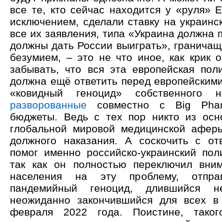
все те, кто сейчас находится у «руля» 
исключением, сделали ставку на украинс
все их заявления, типа «Украина должна 
должны дать России выиграть», граничащ
безумием, – это не что иное, как крик 
забывать, что вся эта европейская поли
должна ещё ответить перед европейскими
«ковидный геноцид» собственного 
разворованные
совместно с Big Phar
бюджеты. Ведь с тех пор никто из осн
глобальной мировой медицинской афер
должного наказания. А соскочить с от
помог именно российско-украинский поли
так как он полностью переключил вни
населения на эту проблему, отпр
пандемийный геноцид, длившийся н
неожиданно закончившийся для всех в
февраля 2022 года. Поистине, таког