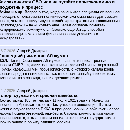
Как закончится СВО или не путайте политэкономию и
бюджетный процесс
Война и мир.
Вопрос о том, когда закончится специальная военная
операция, с точки зрения политической экономии выглядит совсем
иначе, чем его формулируют онлайн-архистратиги и телевизионные
стратопедархи – не «Сколько еще Запад согласен помогать
бандеровскому режиму»?, а «Сколько еще Запад способен
воспроизводить механизм финансирования украинского
государства?»
18.7.2026
Андрей Дмитриев
Последний римлянин Абакумов
ЖЗЛ.
Виктор Семенович Абакумов – сын истопника, грозный
нарком СМЕРШа, любитель женщин и красивой жизни, державший
в руках карающий меч госбезопасности, с которого капала кровь
врагов народа и невиновных, так и не сломленный узник системы –
именно из того разряда, наших древних римлян.
14.7.2026
Андрей Дмитриев
Топор, суувастик и красная шамбала
Эхо истории.
105 лет назад - 11 июля 1921 года - в Монголии
произошла Аратская (то есть Пастушеская) революция. В этом
активно поучаствовала РККА в процессе борьбы с войсками белого
барона Романа Унгерна-Штернберга. Страна получила признание
независимости, стала первым социалистическим государством и
прочно вошла в орбиту влияния Москвы.