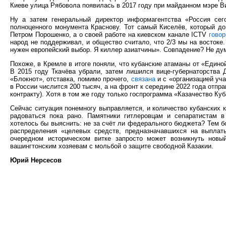
Киеве улица Рябовола появилась в 2017 году при майданном мэре В
Ну а затем генеральный директор информагентства «Россия се
полноценного монумента Краснову. Тот самый Киселёв, который д
Петром Порошенко, а о своей работе на киевском канале ICTV
гово
народ не поддерживал, и общество считало, что 2/3 мы на востоке
нужен европейский выбор. Я киллер азиатчины». Совпадение? Не ду
Похоже, в Кремле в итоге поняли, что кубанские атаманы от «Едино
В 2015 году Ткачёва убрали, затем лишился вице-губернаторства 
«Блокнот», отставка, помимо прочего,
связана
и с «организацией уч
в России числится 200 тысяч, а на фронт к середине 2022 года отпра
контракту). Хотя в том же году только госпрограмма «Казачество Ку
Сейчас ситуация понемногу выправляется, и количество кубанских 
радоваться пока рано. Памятники гитлеровцам и сепаратистам в
хотелось бы выяснить: не за счёт ли федерального бюджета? Тем бо
распределения «целевых средств, предназначавшихся на выплат
очередном историческом витке запросто может возникнуть новы
вашингтонским хозяевам с мольбой о защите свободной Казакии.
Юрий Нерсесов