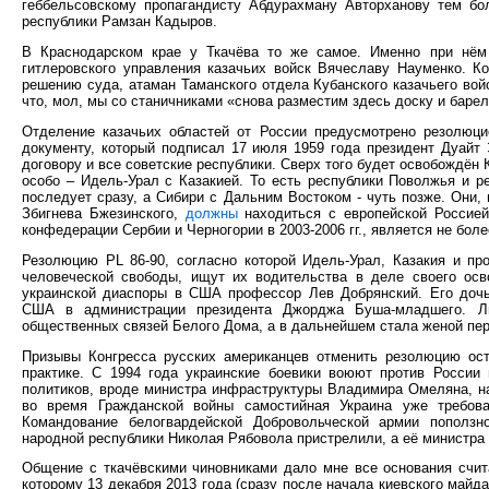
геббельсовскому пропагандисту Абдурахману Авторханову тем бо
республики Рамзан Кадыров.
В Краснодарском крае у Ткачёва то же самое. Именно при нём
гитлеровского управления казачьих войск Вячеславу Науменко. К
решению суда, атаман Таманского отдела Кубанского казачьего во
что, мол, мы со станичниками «снова разместим здесь доску и барел
Отделение казачьих областей от России предусмотрено резолюц
документу, который подписал 17 июля 1959 года президент Дуайт
договору и все советские республики. Сверх того будет освобождён 
особо – Идель-Урал с Казакией. То есть республики Поволжья и р
последует сразу, а Сибири с Дальним Востоком - чуть позже. Они,
Збигнева Бжезинского,
должны
находиться с европейской Россией
конфедерации Сербии и Черногории в 2003-2006 гг., является не бо
Резолюцию PL 86-90, согласно которой Идель-Урал, Казакия и п
человеческой свободы, ищут их водительства в деле своего осв
украинской диаспоры в США профессор Лев Добрянский. Его дочь
США в администрации президента Джорджа Буша-младшего. Л
общественных связей Белого Дома, а в дальнейшем стала женой пе
Призывы Конгресса русских американцев отменить резолюцию ост
практике. С 1994 года украинские боевики воюют против России 
политиков, вроде министра инфраструктуры Владимира Омеляна, 
во время Гражданской войны самостийная Украина уже требов
Командование белогвардейской Добровольческой армии поползн
народной республики Николая Рябовола пристрелили, а её министра
Общение с ткачёвскими чиновниками дало мне все основания счита
которому 13 декабря 2013 года (сразу после начала киевского майд