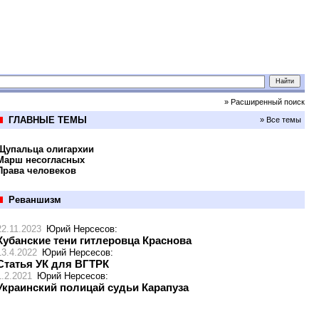
» Расширенный поиск
ГЛАВНЫЕ ТЕМЫ
» Все темы
Щупальца олигархии
Марш несогласных
Права человеков
Реваншизм
22.11.2023
Юрий Нерсесов
:
Кубанские тени гитлеровца Краснова
13.4.2022
Юрий Нерсесов
:
Статья УК для ВГТРК
1.2.2021
Юрий Нерсесов
:
Украинский полицай судьи Карапуза