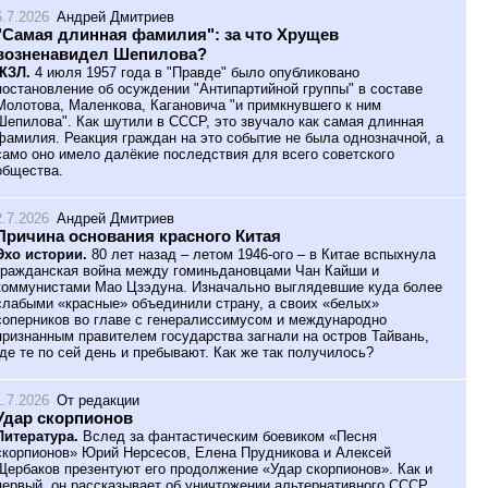
6.7.2026
Андрей Дмитриев
"Самая длинная фамилия": за что Хрущев
возненавидел Шепилова?
ЖЗЛ.
4 июля 1957 года в "Правде" было опубликовано
постановление об осуждении "Антипартийной группы" в составе
Молотова, Маленкова, Кагановича "и примкнувшего к ним
Шепилова". Как шутили в СССР, это звучало как самая длинная
фамилия. Реакция граждан на это событие не была однозначной, а
само оно имело далёкие последствия для всего советского
общества.
2.7.2026
Андрей Дмитриев
Причина основания красного Китая
Эхо истории.
80 лет назад – летом 1946-ого – в Китае вспыхнула
гражданская война между гоминьдановцами Чан Кайши и
коммунистами Мао Цзэдуна. Изначально выглядевшие куда более
слабыми «красные» объединили страну, а своих «белых»
соперников во главе с генералиссимусом и международно
признанным правителем государства загнали на остров Тайвань,
где те по сей день и пребывают. Как же так получилось?
1.7.2026
От редакции
Удар скорпионов
Литература.
Вслед за фантастическим боевиком «Песня
скорпионов» Юрий Нерсесов, Елена Прудникова и Алексей
Щербаков презентуют его продолжение «Удар скорпионов». Как и
первый, он рассказывает об уничтожении альтернативного СССР