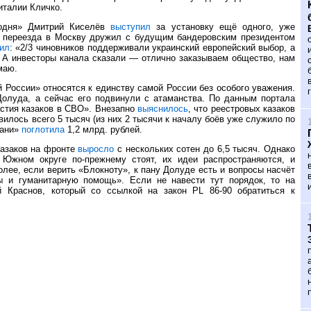
италии Кличко.
годня» Дмитрий Киселёв
выступил
за установку ещё одного, уже
о переезда в Москву дружил с будущим бандеровским президентом
рил
: «2/3 чиновников поддерживали украинский европейский выбор, а
. А инвесторы канала сказали — отлично заказываем общество, нам
маю.
й России» относятся к единству самой России без особого уважения.
Долуда, а сейчас его подвинули с атаманства. По данным портала
астия казаков в СВО». Внезапно
выяснилось
, что реестровых казаков
вилось всего 5 тысяч (из них 2 тысячи к началу боёв уже служило по
бани»
поглотила
1,2 млрд. рублей.
казаков на фронте
выросло
с нескольких сотен до 6,5 тысяч. Однако
 Южном округе по-прежнему стоят, их идеи распространяются, и
лее, если верить «Блокноту», к пану Долуде есть и вопросы насчёт
ы и гуманитарную помощь». Если не навести тут порядок, то на
й Краснов, который со ссылкой на закон PL 86-90 обратиться к