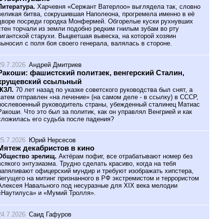
Литература.
Харчевня «Сержант Ватерлоо» выглядела так, словно
великая битва, сокрушившая Наполеона, прогремела именно в её
дворе посреди городка Монфермей. Обгорелые куски рухнувших
стен торчали из земли подобно редким гнилым зубам во рту
гигантской старухи. Выцветшая вывеска, на которой хозяин
выносил с поля боя своего генерала, валялась в стороне.
29.7.2026
Андрей Дмитриев
Ракоши: фашистский политзек, венгерский Сталин,
хрущевский ссыльный
ЖЗЛ.
70 лет назад по указке советского руководства был снят, а
затем отправлен «на лечение» (на самом деле - в ссылку) в СССР,
послевоенный руководитель страны, убежденный сталинец Матиас
Ракоши. Что это был за политик, как он управлял Венгрией и как
сложилась его судьба после падения?
25.7.2026
Юрий Нерсесов
Мятеж декабристов в кино
Общество зрелищ.
Актёрам пофиг, все отрабатывают номер без
всякого энтузиазма. Трудно сделать красиво, когда на тебя
напяливают офицерский мундир и требуют изображать хипстера,
бегущего на митинг признанного в РФ экстремистом и террористом
Алексея Навального под несуразные для XIX века мелодии
«Наутилуса» и «Мумий Тролля».
24.7.2026
Саид Гафуров