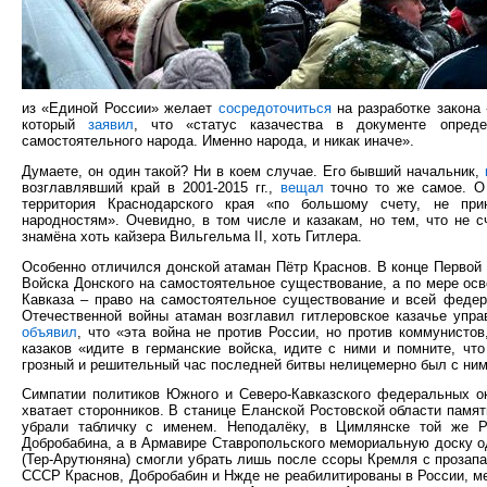
из «Единой России» желает
сосредоточиться
на разработке закона 
который
заявил
, что «статус казачества в документе опред
самостоятельного народа. Именно народа, и никак иначе».
Думаете, он один такой? Ни в коем случае. Его бывший начальник,
возглавлявший край в 2001-2015 гг.,
вещал
точно то же самое. О 
территория Краснодарского края «по большому счету, не при
народностям». Очевидно, в том числе и казакам, но тем, что не 
знамёна хоть кайзера Вильгельма II, хоть Гитлера.
Особенно отличился донской атаман Пётр Краснов. В конце Первой
Войска Донского на самостоятельное существование, а по мере осв
Кавказа – право на самостоятельное существование и всей федер
Отечественной войны атаман возглавил гитлеровское казачье упра
объявил
, что «эта война не против России, но против коммунисто
казаков «идите в германские войска, идите с ними и помните, чт
грозный и решительный час последней битвы нелицемерно был с ним
Симпатии политиков Южного и Северо-Кавказского федеральных ок
хватает сторонников. В станице Еланской Ростовской области памят
убрали табличку с именем. Неподалёку, в Цимлянске той же Ро
Добробабина, а в Армавире Ставропольского мемориальную доску од
(Тер-Арутюняна) смогли убрать лишь после ссоры Кремля с проза
СССР Краснов, Добробабин и Нжде не реабилитированы в России, ме