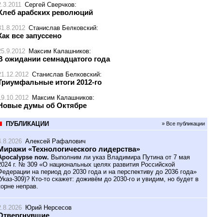
2.3.2011
Сергей Сверчков
:
Хлеб арабских революций
31.8.2012
Станислав Белковский
:
Как все запуссено
25.9.2012
Максим Калашников
:
В ожидании семнадцатого года
21.12.2012
Станислав Белковский
:
Триумфальные итоги 2012-го
19.10.2012
Максим Калашников
:
Новые думы об Октябре
ПУБЛИКАЦИИ
» Все публикации
4.8.2026
Алексей Рафалович
Миражи «Технологического лидерства»
Apocalypse now.
Выполним ли указ Владимира Путина от 7 мая
2024 г. № 309 «О национальных целях развития Российской
Федерации на период до 2030 года и на перспективу до 2036 года»
(Указ-309)? Кто-то скажет: доживём до 2030-го и увидим, но будет в
корне неправ.
2.8.2026
Юрий Нерсесов
Отвергнувшие