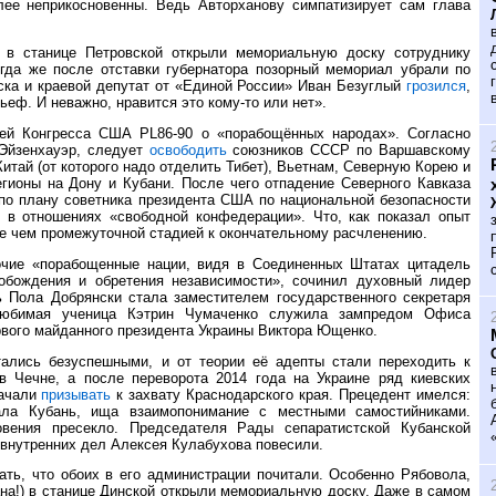
лее неприкосновенны. Ведь Авторханову симпатизирует сам глава
 в станице Петровской открыли мемориальную доску сотруднику
огда же после отставки губернатора позорный мемориал убрали по
йска и краевой депутат от «Единой России» Иван Безуглый
грозился
,
ьеф. И неважно, нравится это кому-то или нет».
ией Конгресса США PL86-90 о «порабощённых народах». Согласно
 Эйзенхауэр, следует
освободить
союзников СССР по Варшавскому
Китай (от которого надо отделить Тибет), Вьетнам, Северную Корею и
егионы на Дону и Кубани. После чего отпадение Северного Кавказа
 по плану советника президента США по национальной безопасности
 в отношениях «свободной конфедерации». Что, как показал опыт
лее чем промежуточной стадией к окончательному расчленению.
рочие «порабощенные нации, видя в Соединенных Штатах цитадель
обождения и обретения независимости», сочинил духовный лидер
 Пола Добрянски стала заместителем государственного секретаря
юбимая ученица Кэтрин Чумаченко служила зампредом Офиса
рвого майданного президента Украины Виктора Ющенко.
ались безуспешными, и от теории её адепты стали переходить к
в Чечне, а после переворота 2014 года на Украине ряд киевских
начали
призывать
к захвату Краснодарского края. Прецедент имелся:
ала Кубань, ища взаимопонимание с местными самостийниками.
овения пресекло. Председателя Рады сепаратистской Кубанской
 внутренних дел Алексея Кулабухова повесили.
ть, что обоих в его администрации почитали. Особенно Рябовола,
ана!) в станице Динской открыли мемориальную доску. Даже в самом