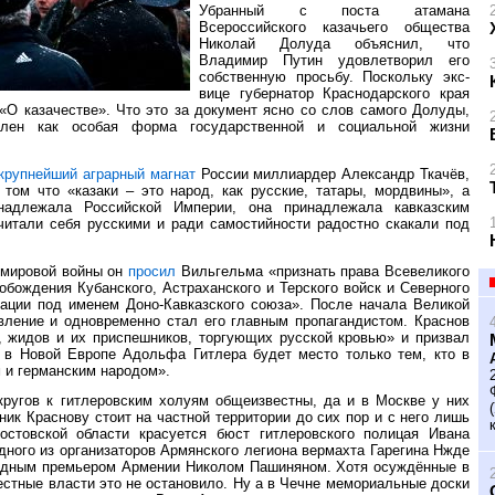
Убранный с поста атамана
Всероссийского казачьего общества
Николай Долуда объяснил, что
Владимир Путин удовлетворил его
собственную просьбу. Поскольку экс-
вице губернатор Краснодарского края
«О казачестве». Что это за документ ясно со слов самого Долуды,
елен как особая форма государственной и социальной жизни
крупнейший аграрный магнат
России миллиардер Александр Ткачёв,
том что «казаки – это народ, как русские, татары, мордвины», а
надлежала Российской Империи, она принадлежала кавказским
считали себя русскими и ради самостийности радостно скакали под
 мировой войны он
просил
Вильгельма «признать права Всевеликого
обождения Кубанского, Астраханского и Терского войск и Северного
ации под именем Доно-Кавказского союза». После начала Великой
вление и одновременно стал его главным пропагандистом. Краснов
в, жидов и их приспешников, торгующих русской кровью» и призвал
о в Новой Европе Адольфа Гитлера будет место только тем, кто в
 и германским народом».
ругов к гитлеровским холуям общеизвестны, да и в Москве у них
ник Краснову стоит на частной территории до сих пор и с него лишь
стовской области красуется бюст гитлеровского полицая Ивана
ного из организаторов Армянского легиона вермахта Гарегина Нжде
падным премьером Армении Николом Пашиняном. Хотя осуждённые в
стные власти это не остановило. Ну а в Чечне мемориальные доски