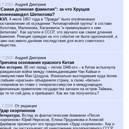
6.7.2026
Андрей Дмитриев
"Самая длинная фамилия": за что Хрущев
возненавидел Шепилова?
ЖЗЛ.
4 июля 1957 года в "Правде" было опубликовано
постановление об осуждении "Антипартийной группы" в составе
Молотова, Маленкова, Кагановича "и примкнувшего к ним
Шепилова". Как шутили в СССР, это звучало как самая длинная
фамилия. Реакция граждан на это событие не была однозначной, а
само оно имело далёкие последствия для всего советского
общества.
2.7.2026
Андрей Дмитриев
Причина основания красного Китая
Эхо истории.
80 лет назад – летом 1946-ого – в Китае вспыхнула
гражданская война между гоминьдановцами Чан Кайши и
коммунистами Мао Цзэдуна. Изначально выглядевшие куда более
слабыми «красные» объединили страну, а своих «белых»
соперников во главе с генералиссимусом и международно
признанным правителем государства загнали на остров Тайвань,
где те по сей день и пребывают. Как же так получилось?
1.7.2026
От редакции
Удар скорпионов
Литература.
Вслед за фантастическим боевиком «Песня
скорпионов» Юрий Нерсесов, Елена Прудникова и Алексей
Щербаков презентуют его продолжение «Удар скорпионов». Как и
первый, он рассказывает об уничтожении альтернативного СССР