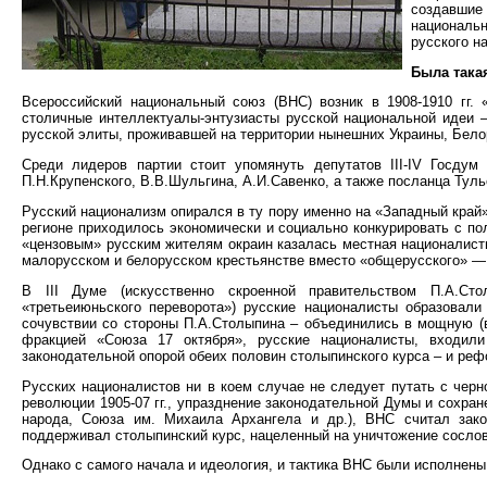
создавшие 
националь
русского н
Была така
Всероссийский национальный союз (ВНС) возник в 1908-1910 гг.
столичные интеллектуалы-энтузиасты русской национальной идеи –
русской элиты, проживавшей на территории нынешних Украины, Бело
Среди лидеров партии стоит упомянуть депутатов III-IV Госдум
П.Н.Крупенского, В.В.Шульгина, А.И.Савенко, а также посланца Тульс
Русский национализм опирался в ту пору именно на «Западный край»
регионе приходилось экономически и социально конкурировать с по
«цензовым» русским жителям окраин казалась местная националисти
малорусском и белорусском крестьянстве вместо «общерусского» —
В III Думе (искусственно скроенной правительством П.А.Ст
«третьеиюньского переворота») русские националисты образовали
сочувствии со стороны П.А.Столыпина – объединились в мощную (
фракцией «Союза 17 октября», русские националисты, входил
законодательной опорой обеих половин столыпинского курса – и реф
Русских националистов ни в коем случае не следует путать с черн
революции 1905-07 гг., упразднение законодательной Думы и сохран
народа, Союза им. Михаила Архангела и др.), ВНС считал зак
поддерживал столыпинский курс, нацеленный на уничтожение сосло
Однако с самого начала и идеология, и тактика ВНС были исполнены