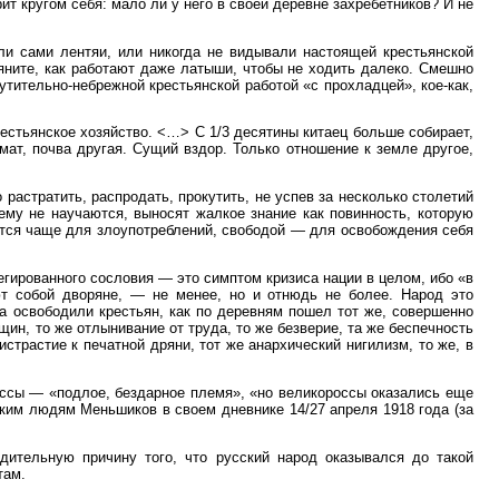
т кругом себя: мало ли у него в своей деревне захребетников? И не
ли сами лентяи, или никогда не видывали настоящей крестьянской
ляните, как работают даже латыши, чтобы не ходить далеко. Смешно
утительно-небрежной крестьянской работой «с прохладцей», кое-как,
стьянское хозяйство. <…> С 1/3 десятины китаец больше собирает,
мат, почва другая. Сущий вздор. Только отношение к земле другое,
растратить, распродать, прокутить, не успев за несколько столетий
чему не научаются, выносят жалкое знание как повинность, которую
ются чаще для злоупотреблений, свободой — для освобождения себя
егированного сословия ― это симптом кризиса нации в целом, ибо «в
т собой дворяне, — не менее, но и отнюдь не более. Народ это
а освободили крестьян, как по деревням пошел тот же, совершенно
щин, то же отлынивание от труда, то же безверие, та же беспечность
трастие к печатной дряни, тот же анархический нигилизм, то же, в
оссы — «подлое, бездарное племя», «но великороссы оказались еще
ким людям Меньшиков в своем дневнике 14/27 апреля 1918 года (за
дительную причину того, что русский народ оказывался до такой
там.