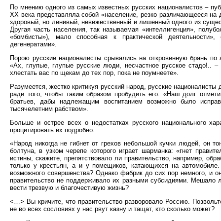
По мнению одного из самых известных русских националистов – публ
XX века представляла собой «население, резко различающееся на 
здоровый, но ленивый, невежественный и лишенный одного из суще
Другая часть населения, так называемая «интеллигенция», полубо
«бомбисты»), мало способная к практической деятельности»,
дегенератами».
Порою русские националисты срывались на откровенную брань по а
«Ах, глупые, глупые русские люди, несчастное русское стадо!.. –
хлестать вас по щекам до тех пор, пока не поумнеете».
Разумеется, жестко критикуя русский народ, русские националисты 
ради того, чтобы таким образом пробудить его: «Наш долг отмет
братьев, дабы надлежащим воспитанием возможно было исправ
тысячелетним рабством».
Больше и острее всех о недостатках русского национального хар
процитировать их подробно.
«Народ никогда не гибнет от грехов небольшой кучки людей, он т
болтуна, в узком черепе которого играет шарманка: «гнет правите
истины, скажите, препятствовало ли правительство, например, обр
только у крестьян, а и у помещиков, катающихся на автомобиле
возможного совершенства? Однако фабрик до сих пор немного, и он
правительство не поддерживало их разными субсидиями. Мешало л
вести трезвую и благочестивую жизнь?
<…> Вы кричите, что правительство разворовало Россию. Позвольте
не во всех сословиях у нас рвут казну и тащат, кто сколько может?