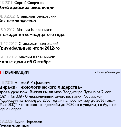
2.3.2011
Сергей Сверчков
:
Хлеб арабских революций
31.8.2012
Станислав Белковский
:
Как все запуссено
25.9.2012
Максим Калашников
:
В ожидании семнадцатого года
21.12.2012
Станислав Белковский
:
Триумфальные итоги 2012-го
19.10.2012
Максим Калашников
:
Новые думы об Октябре
ПУБЛИКАЦИИ
» Все публикации
4.8.2026
Алексей Рафалович
Миражи «Технологического лидерства»
Apocalypse now.
Выполним ли указ Владимира Путина от 7 мая
2024 г. № 309 «О национальных целях развития Российской
Федерации на период до 2030 года и на перспективу до 2036 года»
(Указ-309)? Кто-то скажет: доживём до 2030-го и увидим, но будет в
корне неправ.
2.8.2026
Юрий Нерсесов
Отвергнувшие