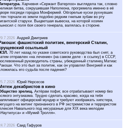
Литература.
Харчевня «Сержант Ватерлоо» выглядела так, словно
великая битва, сокрушившая Наполеона, прогремела именно в её
дворе посреди городка Монфермей. Обгорелые куски рухнувших
стен торчали из земли подобно редким гнилым зубам во рту
гигантской старухи. Выцветшая вывеска, на которой хозяин
выносил с поля боя своего генерала, валялась в стороне.
29.7.2026
Андрей Дмитриев
Ракоши: фашистский политзек, венгерский Сталин,
хрущевский ссыльный
ЖЗЛ.
70 лет назад по указке советского руководства был снят, а
затем отправлен «на лечение» (на самом деле - в ссылку) в СССР,
послевоенный руководитель страны, убежденный сталинец Матиас
Ракоши. Что это был за политик, как он управлял Венгрией и как
сложилась его судьба после падения?
25.7.2026
Юрий Нерсесов
Мятеж декабристов в кино
Общество зрелищ.
Актёрам пофиг, все отрабатывают номер без
всякого энтузиазма. Трудно сделать красиво, когда на тебя
напяливают офицерский мундир и требуют изображать хипстера,
бегущего на митинг признанного в РФ экстремистом и террористом
Алексея Навального под несуразные для XIX века мелодии
«Наутилуса» и «Мумий Тролля».
24.7.2026
Саид Гафуров