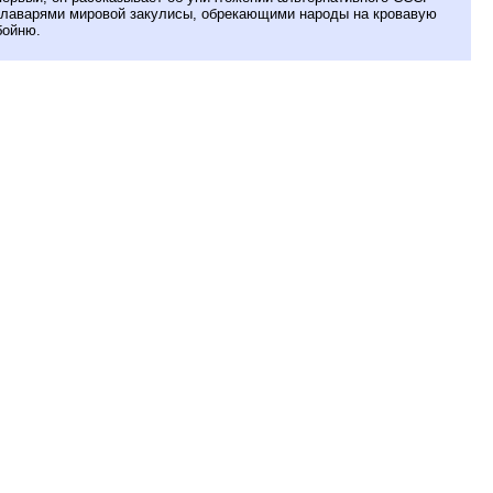
главарями мировой закулисы, обрекающими народы на кровавую
бойню.