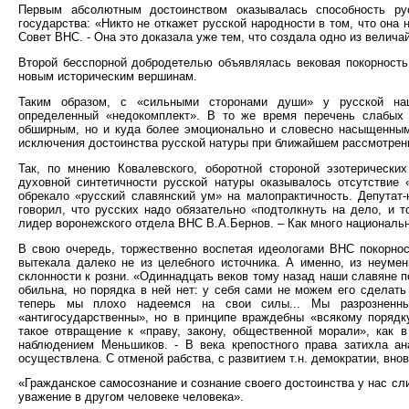
Первым абсолютным достоинством оказывалась способность ру
государства: «Никто не откажет русской народности в том, что она
Совет ВНС. - Она это доказала уже тем, что создала одно из велича
Второй бесспорной добродетелью объявлялась вековая покорность
новым историческим вершинам.
Таким образом, с «сильными сторонами души» у русской нац
определенный «недокомплект». В то же время перечень слабых 
обширным, но и куда более эмоционально и словесно насыщенным
исключения достоинства русской натуры при ближайшем рассмотрени
Так, по мнению Ковалевского, оборотной стороной эзотерически
духовной синтетичности русской натуры оказывалось отсутствие «
обрекало «русский славянский ум» на малопрактичность. Депутат
говорил, что русских надо обязательно «подтолкнуть на дело, и т
лидер воронежского отдела ВНС В.А.Бернов. – Как много национально
В свою очередь, торжественно воспетая идеологами ВНС покорнос
вытекала далеко не из целебного источника. А именно, из неуме
склонности к розни. «Одиннадцать веков тому назад наши славяне п
обильна, но порядка в ней нет: у себя сами не можем его сделать 
теперь мы плохо надеемся на свои силы... Мы разрозненны
«антигосударственны», но в принципе враждебны «всякому порядку
такое отвращение к «праву, закону, общественной морали», как 
наблюдением Меньшиков. - В века крепостного права затихла а
осуществлена. С отменой рабства, с развитием т.н. демократии, вно
«Гражданское самосознание и сознание своего достоинства у нас сли
уважение в другом человеке человека».