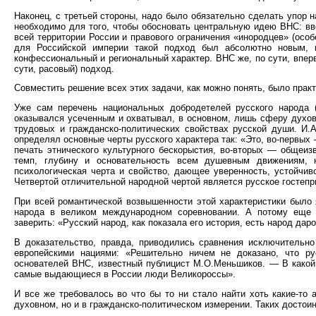
Наконец, с третьей стороны, надо было обязательно сделать упор н
необходимо для того, чтобы обосновать центральную идею ВНС: в
всей территории России и правового ограничения «инородцев» (особ
для Российской империи такой подход был абсолютно новым, 
конфессиональный и региональный характер. ВНС же, по сути, впер
сути, расовый) подход.
Совместить решение всех этих задачи, как можно понять, было прак
Уже сам перечень национальных добродетелей русского народа 
оказывался усеченным и охватывал, в основном, лишь сферу духов
трудовых и гражданско-политических свойствах русской души. И.
определял основные черты русского характера так: «Это, во-первы
печать этнического культурного бескорыстия, во-вторых — общеи
темп, глубину и основательность всем душевным движениям, 
психологическая черта и свойство, дающее уверенность, устойчив
Четвертой отличительной народной чертой является русское гостеп
При всей романтической возвышенности этой характеристики было 
народа в великом международном соревновании. А потому еще 
заверить: «Русский народ, как показала его история, есть народ дар
В доказательство, правда, приводились сравнения исключитель
европейскими нациями: «Решительно ничем не доказано, что р
основателей ВНС, известный публицист М.О.Меньшиков. — В какой
самые выдающиеся в России люди Великороссы».
И все же требовалось во что бы то ни стало найти хоть какие-то 
духовном, но и в гражданско-политическом измерении. Таких достои