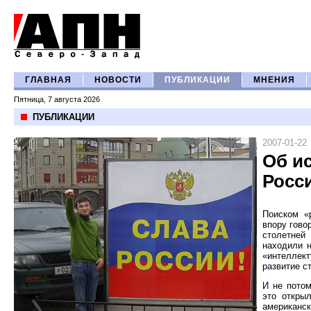
ГЛАВНАЯ
НОВОСТИ
ПУБЛИКАЦИИ
МНЕНИЯ
Пятница, 7 августа 2026
ПУБЛИКАЦИИ
2007-01-22
Об и
Росс
Поиском «
впору гово
столетней
находили н
«интеллект
развитие ст
И не потом
это откры
американс