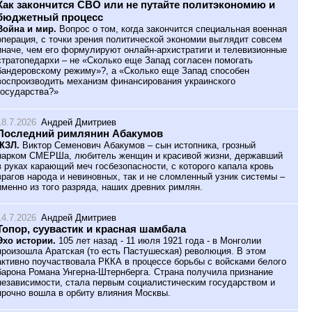
Как закончится СВО или не путайте политэкономию и
бюджетный процесс
Война и мир.
Вопрос о том, когда закончится специальная военная
операция, с точки зрения политической экономии выглядит совсем
иначе, чем его формулируют онлайн-архистратиги и телевизионные
стратопедархи – не «Сколько еще Запад согласен помогать
бандеровскому режиму»?, а «Сколько еще Запад способен
воспроизводить механизм финансирования украинского
государства?»
18.7.2026
Андрей Дмитриев
Последний римлянин Абакумов
ЖЗЛ.
Виктор Семенович Абакумов – сын истопника, грозный
нарком СМЕРШа, любитель женщин и красивой жизни, державший
в руках карающий меч госбезопасности, с которого капала кровь
врагов народа и невиновных, так и не сломленный узник системы –
именно из того разряда, наших древних римлян.
14.7.2026
Андрей Дмитриев
Топор, суувастик и красная шамбала
Эхо истории.
105 лет назад - 11 июля 1921 года - в Монголии
произошла Аратская (то есть Пастушеская) революция. В этом
активно поучаствовала РККА в процессе борьбы с войсками белого
барона Романа Унгерна-Штернберга. Страна получила признание
независимости, стала первым социалистическим государством и
прочно вошла в орбиту влияния Москвы.