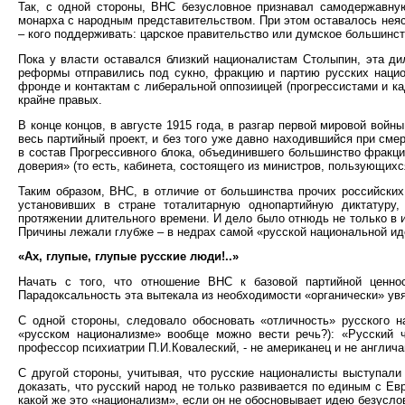
Так, с одной стороны, ВНС безусловное признавал самодержавную
монарха с народным представительством. При этом оставалось неясн
– кого поддерживать: царское правительство или думское большинс
Пока у власти оставался близкий националистам Столыпин, эта ди
реформы отправились под сукно, фракцию и партию русских нацио
фронде и контактам с либеральной оппозиицей (прогрессистами и ка
крайне правых.
В конце концов, в августе 1915 года, в разгар первой мировой вой
весь партийный проект, и без того уже давно находившийся при см
в состав Прогрессивного блока, объединившего большинство фракци
доверия» (то есть, кабинета, состоящего из министров, пользующих
Таким образом, ВНС, в отличие от большинства прочих российских п
установивших в стране тоталитарную однопартийную диктатуру,
протяжении длительного времени. И дело было отнюдь не только в 
Причины лежали глубже – в недрах самой «русской национальной ид
«Ах, глупые, глупые русские люди!..»
Начать с того, что отношение ВНС к базовой партийной ценно
Парадоксальность эта вытекала из необходимости «органически» ув
С одной стороны, следовало обосновать «отличность» русского н
«русском национализме» вообще можно вести речь?): «Русский ч
профессор психиатрии П.И.Ковалеский, - не американец и не англи
С другой стороны, учитывая, что русские националисты выступали
доказать, что русский народ не только развивается по единым с Ев
какой же это «национализм», если он не обосновывает идею безусло