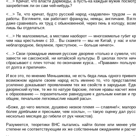
<…> Кричат, что власти дармоеды, а пусть-ка каждый мужик посмотри
захребетник ли он сам чей-нибудь?
<…> Те, что кричат, будто русский народ «задавлен» трудом — и
работы. Взгляните, как работают французы, немцы, англичане. Взг
даже сравнивать их труд с обыкновенной, через пень в колоду, возм
лишь бы отделаться.
<…> Не малоземелье, а местами наоборот — многоземелье губит кре
чем наш крестьянин с 10... Вы скажете — мы не Китай, у нас и кли
неблагородное, безумное, преступное, — больше ничего».
<…> Свои громадные имения русские дворяне «только и сумели, что 
завести ни саксонской, ни китайской культуры. В школах почти ни
сбрасывают с плеч тотчас по окончании курса... «Правами» пользу
от долга и приличия».
И все это, по мнению Меньшикова, не есть беда лишь одного привил
возможном идеале своем народ есть именно то, что представляю
усиленно доказывает проявлением тех же свойств в зародыше. Едв
дворянский кутеж, те же по натуре барские, легкие нравы насчет жен
к образованию — поразительное равнодушие к дельным книгам и прис
общем, печальное легкомыслие нашей расы».
«Боже, до чего мелкое, душевно низкое племя — славяне!»; малор
более дряблыми и пресными, чем хохлы», — такую оценку дал русс
несколько месяцев до гибели от рук чекистов).
Разумеется, теоретики ВНС пытались найти более или менее убе
степени не соответствующим их же собственным ожиданиям и расче