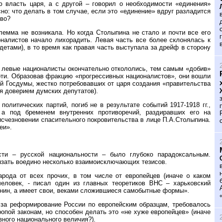
 власть царя, а с другой – говорил о необходимости «единения»
о: что делать в том случае, если это «единение» вдруг разладится
тво?
лемма не возникала. Но когда Столыпина не стало и почти все его
налистов начало лихорадить. Левая часть все более склонялась к
детами), в то время как правая часть выступала за дрейф в сторону
ны левые националисты окончательно откололись, тем самым «добив»
ерти. Образовав фракцию «прогрессивных националистов», они вошли
й Госдумы, жестко потребовавших от царя создания «правительства
ся доверием думских депутатов).
олитических партий, погиб не в результате событий 1917-1918 гг.,
 а под бременем внутренних противоречий, раздиравших его на
исчезновении спасительного покровительства в лице П.А.Столыпина.
еи».
сти – русской национальности – было глубоко парадоксальным.
язать воедино несколько взаимоисключающих тезисов.
арода от всех прочих, в том числе от европейцев (иначе о каком
еловек, - писал один из главных теоретиков ВНС – харьковский
чанин, а имеет свои, веками сложившиеся самобытные формы».
 за реформирование России по европейским образцам, требовалось
ропой законам, но способен делать это «не хуже европейцев» (иначе
вного национального величия?).