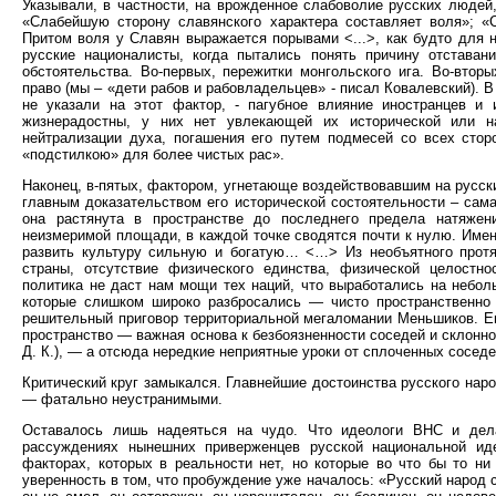
Указывали, в частности, на врожденное слабоволие русских людей,
«Слабейшую сторону славянского характера составляет воля»; «С
Притом воля у Славян выражается порывами <...>, как будто для 
русские националисты, когда пытались понять причину отставан
обстоятельства. Во-первых, пережитки монгольского ига. Во-вторы
право (мы – «дети рабов и рабовладельцев» - писал Ковалевский). В
не указали на этот фактор, - пагубное влияние иностранцев и 
жизнерадостны, у них нет увлекающей их исторической или на
нейтрализации духа, погашения его путем подмесей со всех сто
«подстилкою» для более чистых рас».
Наконец, в-пятых, фактором, угнетающе воздействовавшим на русски
главным доказательством его исторической состоятельности – сама
она растянута в пространстве до последнего предела натяжен
неизмеримой площади, в каждой точке сводятся почти к нулю. Име
развить культуру сильную и богатую… <…> Из необъятного протя
страны, отсутствие физического единства, физической целостн
политика не даст нам мощи тех наций, что выработались на небол
которые слишком широко разбросались — чисто пространственно 
решительный приговор территориальной мегаломании Меньшиков. Е
пространство — важная основа к безбоязненности соседей и склонно
Д. К.), — а отсюда нередкие неприятные уроки от сплоченных соседе
Критический круг замыкался. Главнейшие достоинства русского наро
— фатально неустранимыми.
Оставалось лишь надеяться на чудо. Что идеологи ВНС и дел
рассуждениях нынешних приверженцев русской национальной иде
факторах, которых в реальности нет, но которые во что бы то ни
уверенность в том, что пробуждение уже началось: «Русский народ са