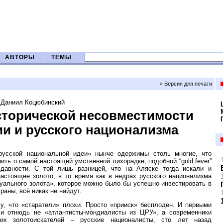
АВТОРЫ
ТЕМЫ
» Версия для печати
Даниил Коцюбинский
сторической несовместимости
ии и русского национализма
русской национальной идеи» нынче одержимы столь многие, что
рить о самой настоящей умственной лихорадке, подобной “gold fever”
 давности. С той лишь разницей, что на Аляске тогда искали и
астоящее золото, в то время как в недрах русского национализма
уального золота», которое можно было бы успешно инвестировать в
раны, всё никак не найдут.
у, что «старатели» плохи. Просто «прииск» бесплоден. И первыми
ли отнюдь не «атлантисты-мондиалисты из ЦРУ», а современники
ких золотоискателей – русские националисты, сто лет назад