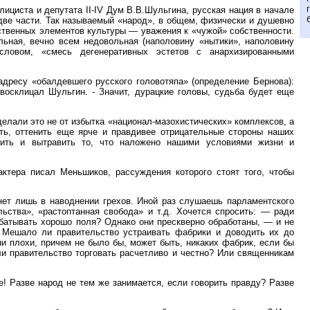
ициста и депутата II-IV Дум В.В.Шульгина, русская нация в начале
две части. Так называемый «народ», в общем, физически и душевно
ственных элементов культуры — уважения к «чужой» собственности.
льная, вечно всем недовольная (наполовину «нытики», наполовину
 словом, «смесь дегенеративных эстетов с анархизированными
дресу «обалдевшего русского головотяпа» (определение Бернова):
 восклицал Шульгин. - Значит, дурацкие головы, судьба будет еще
делали это не от избытка «национал-мазохистических» комплексов, а
ить, оттенить еще ярче и правдивее отрицательные стороны наших
ить и вытравить то, что наложено нашими условиями жизни и
актера писал Меньшиков, рассуждения которого стоят того, чтобы
онет лишь в наводнении грехов. Иной раз слушаешь парламентского
льства», «растоптанная свобода» и т.д. Хочется спросить: — ради
абатывать хорошо поля? Однако они прескверно обработаны, — и не
. Мешало ли правительство устраивать фабрики и доводить их до
и плохи, причем не было бы, может быть, никаких фабрик, если бы
и правительство торговать расчетливо и честно? Или священникам
! Разве народ не тем же занимается, если говорить правду? Разве