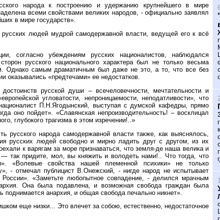
сского народа к построению и удержанию крупнейшего в мире
 наделена всеми свойствами великих народов, - официально заявлял
йших в мире государств».
 русских людей мудрой самодержавной власти, ведущей его к всё
ии, согласно убеждениям русских националистов, наблюдался
сторон русского национального характера был не только весьма
. Однако самым драматичным был даже не это, а то, что все без
и оказывались «предтечами» ее недостатков.
х достоинств русской души – всечеловечности, мечтательности и
европейской угловатости, непроницаемости, неподатливости», что
-националист П.Н.Ягодынский, выступая с думской кафедры, прямо
огда оно пойдет». «Славянская непроизводительность! – восклицал
го, глубокого трагизма в этом изречении!..»
ть русского народа самодержавной власти также, как выяснялось,
ния русских людей свободно и мирно ладить друг с другом, из их
оехали к варягам за море признаваться, что земля-де наша велика и
— так придите, мол, вы княжить и володеть нами!.. Что тогда, что
». «Волевые свойства нашей племенной психики» не только
», - отмечал публицист В.Онежский, - нигде народ не испытывает
в России». «Заметьте любопытное совпадение, - делился мрачным
нархия. Она была подавлена, и возможная свобода граждан была
вь поднимается анархия, и общая свобода печально никнет».
шком еще низки... Это влечет за собою, естественно, недостаточное