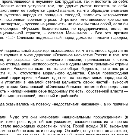
 проявлявшееся в неумении как трудиться, так и постоять за себя:
лавяне легко уступают там, где другие умеют постоять за себя.
накопления ее требуется срок».Главным, на что обращали внимание
ия русского народа от западных соседей, являлись исторические
х, постоянная военная угроза. В-третьих, многовековое крепостное
 четвертых, - русские националисты не были бы сами собой, если бы
инородцев: «Русские бездеятельны, не предприимчивы, вялы, не
циональной страсти, - сетовал Меньшиков. - Все это признак
рон. <...> Слишком подмешанный народ делается плохим народом,
й национальный характер, оказывалось то, что являлось едва ли не
я крупная в мире держава: «Основное несчастие России в том, что
ия, до разрыва. Силы великого племени, приложенные к столь
нно отсюда наша неспособность ни в одном месте громадной страны
жения России вытекает не только общая бедность, но и пестрота
ости <…>, отсутствие морального единства. Самая превосходная
ьшой территории»; «Россия одна из тех незадачливых народностей,
и утратили в немалой степени цельность своих частей» выносил
му вторил Ковалевский: «Слишком большое племя и беспредельное
сть к неподчинению себе подобному (то есть, собственной власти —
й в виде разорений, пленений и грабежей».
да оказывались на поверку «недостатками наизнанку», а их причины
али. Чудо это они именовали «национальным пробуждением» (в
и тоже речь идет об «энтузиазме», «пассионарности» и прочих
 стало необходимо обрести ex nihilo). Порой вожди ВНС выражали
м по себе не жесток и не изувер. Он забит, он угнетен, он апатичен,