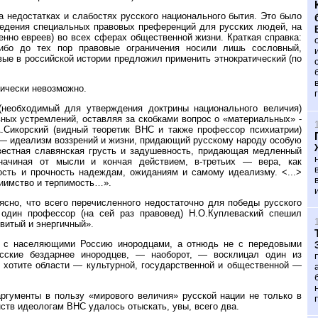
а недостатках и слабостях русского национального бытия. Это было
ведения специальных правовых преференций для русских людей, на
енно евреев) во всех сферах общественной жизни. Краткая справка:
ибо до тех пор правовые ограничения носили лишь сословный,
вые в российской истории предложил применить этнократический (по
тически невозможно.
(необходимый для утверждения доктрины национального величия)
ных устремлений, оставляя за скобками вопрос о «материальных» -
А.Сикорский (видный теоретик ВНС и также профессор психиатрии)
х — идеализм воззрений и жизни, придающий русскому народу особую
звестная славянская грусть и задушевность, придающая медленный
начиная от мысли и кончая действием, в-третьих — вера, как
ость и прочность надеждам, ожиданиям и самому идеализму. <...>
риимство и терпимость…».
ясно, что всего перечисленного недостаточно для победы русского
один профессор (на сей раз правовед) Н.О.Куплеваский спешил
овитый и энергичный».
но с населяющими Россию инородцами, а отнюдь не с передовыми
усские бездарнее инородцев, — наоборот, — восклицал один из
 хотите области — культурной, государственной и общественной —
аргументы в пользу «мирового величия» русской нации не только в
нств идеологам ВНС удалось отыскать, увы, всего два.