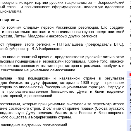
первую в истории партию русских националистов – Всероссийский
ный союз – и попытавшиеся сформулировать целостную идеологию
ационализма.
я партия…
 «по горячим следам» первой Российской революции. Его создали
 и сравнительно плотная и многочисленная группа представителей
руссии, Литвы, Молдовы и некоторых других регионов.
 от губерний этого региона – П.Н.Балашева (председатель ВНС),
кой губернии гр. В.А.Бобринского.
 по вполне понятной причине: представителям русской элиты в этом
льскими помещиками и еврейскими торговцами. Кроме того, опасной
чески настроенная интеллигенция, которая стремилась пробудить в
 собственное национальное самосознание.
олыпина «под помещиков» и навязанной стране в результате
 две близких по духу фракции, которые в 1909 году – при явном
вторую по численности) Русскую национальную фракцию. Наряду с
и в проправительственное большинство Думы и были надежной
орматорской, и репрессивной.
осотенцами, которые принципиально выступали за пересмотр итогов
ение сословного строя. В отличие от крайне правых (Союза русского
онодательную Думу великим благом для России и безоговорочно
вного общества и модернизацию страны.
 очевидных внутренних противоречий.