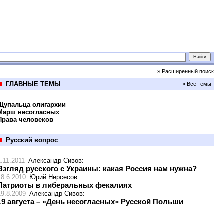
» Расширенный поиск
ГЛАВНЫЕ ТЕМЫ
» Все темы
Щупальца олигархии
Марш несогласных
Права человеков
Русский вопрос
1.11.2011
Александр Сивов
:
Взгляд русского с Украины: какая Россия нам нужна?
18.6.2010
Юрий Нерсесов
:
Патриоты в либеральных фекалиях
19.8.2009
Александр Сивов
:
19 августа – «День несогласных» Русской Польши