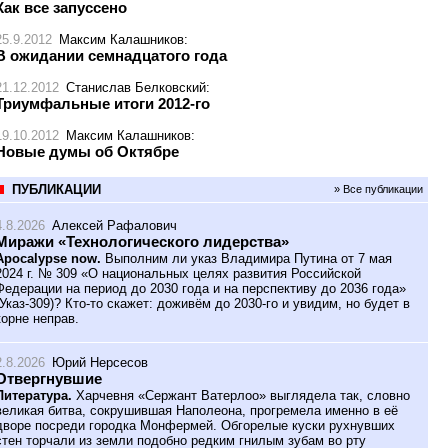
Как все запуссено
25.9.2012
Максим Калашников
:
В ожидании семнадцатого года
21.12.2012
Станислав Белковский
:
Триумфальные итоги 2012-го
19.10.2012
Максим Калашников
:
Новые думы об Октябре
ПУБЛИКАЦИИ
» Все публикации
4.8.2026
Алексей Рафалович
Миражи «Технологического лидерства»
Apocalypse now.
Выполним ли указ Владимира Путина от 7 мая
2024 г. № 309 «О национальных целях развития Российской
Федерации на период до 2030 года и на перспективу до 2036 года»
(Указ-309)? Кто-то скажет: доживём до 2030-го и увидим, но будет в
корне неправ.
2.8.2026
Юрий Нерсесов
Отвергнувшие
Литература.
Харчевня «Сержант Ватерлоо» выглядела так, словно
великая битва, сокрушившая Наполеона, прогремела именно в её
дворе посреди городка Монфермей. Обгорелые куски рухнувших
стен торчали из земли подобно редким гнилым зубам во рту