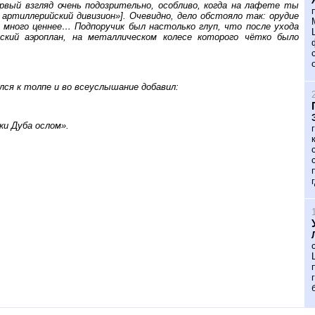
рвый взгляд очень подозрительно, особливо, когда на лафете ты
кий артиллерийский дивизион»]. Очевидно, дело обстояло так: орудие
 много ценнее… Подпоручик был настолько глуп, что после ухода
кий аэроплан, на металлическом колесе которого чётко было
ся к толпе и во всеуслышание добавил:
ики Дуба ослом».