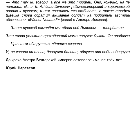
— Что там ни говори, а всё же это трофеи. Оно, конечно, на пе
читаешь «k. u. k. Artillerie-Division» [«Императорский и королевс
попало к русским, и нам пришлось его отбивать, а такие трофеи
Швейка снова обратил внимание солдат на подбитый австрийс
обозначено: «Wiener-Neustadt» [город в Австро-Венгрии].
— Этот русский самолёт мы сбили под Львовом, — твердил он.
Эти слова услышал проходивший мимо поручик Лукаш. Он приблизил
— При этом оба русских лётчика сгорели.
И, не говоря ни слова, двинулся дальше, обругав про себя подпоруч
До краха Австро-Венгерской империи оставалось менее трёх лет.
Юрий Нерсесов