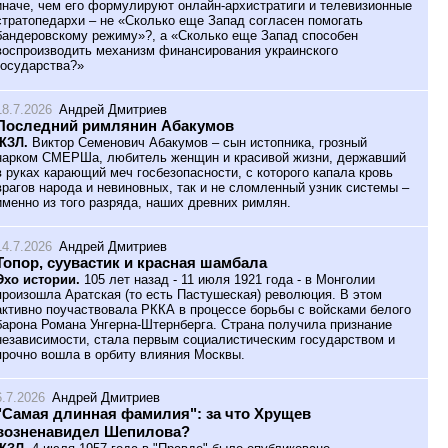
иначе, чем его формулируют онлайн-архистратиги и телевизионные
стратопедархи – не «Сколько еще Запад согласен помогать
бандеровскому режиму»?, а «Сколько еще Запад способен
воспроизводить механизм финансирования украинского
государства?»
18.7.2026
Андрей Дмитриев
Последний римлянин Абакумов
ЖЗЛ.
Виктор Семенович Абакумов – сын истопника, грозный
нарком СМЕРШа, любитель женщин и красивой жизни, державший
в руках карающий меч госбезопасности, с которого капала кровь
врагов народа и невиновных, так и не сломленный узник системы –
именно из того разряда, наших древних римлян.
14.7.2026
Андрей Дмитриев
Топор, суувастик и красная шамбала
Эхо истории.
105 лет назад - 11 июля 1921 года - в Монголии
произошла Аратская (то есть Пастушеская) революция. В этом
активно поучаствовала РККА в процессе борьбы с войсками белого
барона Романа Унгерна-Штернберга. Страна получила признание
независимости, стала первым социалистическим государством и
прочно вошла в орбиту влияния Москвы.
6.7.2026
Андрей Дмитриев
"Самая длинная фамилия": за что Хрущев
возненавидел Шепилова?