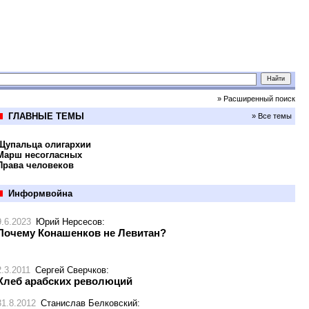
» Расширенный поиск
ГЛАВНЫЕ ТЕМЫ
» Все темы
Щупальца олигархии
Марш несогласных
Права человеков
Информвойна
9.6.2023
Юрий Нерсесов
:
Почему Конашенков не Левитан?
2.3.2011
Сергей Сверчков
:
Хлеб арабских революций
31.8.2012
Станислав Белковский
: