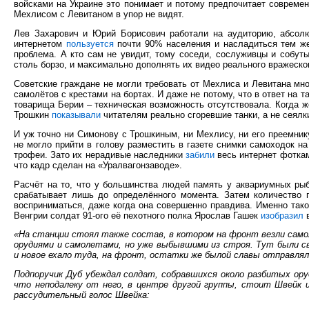
войсками на Украине это понимает и потому предпочитает совреме
Мехлисом с Левитаном в упор не видят.
Лев Захарович и Юрий Борисович работали на аудиторию, абсол
интернетом
пользуется
почти 90% населения и насладиться тем же
проблема. А кто сам не увидит, тому соседи, сослуживцы и собут
столь борзо, и максимально дополнять их видео реального вражеск
Советские граждане не могли требовать от Мехлиса и Левитана мно
самолётов с крестами на бортах. И даже не потому, что в ответ на
товарища Берии – техническая возможность отсутствовала. Когда 
Трошкин
показывали
читателям реально сгоревшие танки, а не сеялк
И уж точно ни Симонову с Трошкиным, ни Мехлису, ни его преемни
не могло прийти в голову разместить в газете снимки самоходок н
трофеи. Зато их нерадивые наследники
забили
весь интернет фотка
что кадр сделан на «Уралвагонзаводе».
Расчёт на то, что у большинства людей память у аквариумных рыб
срабатывает лишь до определённого момента. Затем количество 
восприниматься, даже когда она совершенно правдива. Именно тако
Венгрии солдат 91-ого её пехотного полка Ярослав Гашек
изобразил
в
«На станции стоял также состав, в котором на фронт везли сам
орудиями и самолетами, но уже выбывшими из строя. Тут были с
и новое ехало туда, на фронт, остатки же былой славы отправлял
Подпоручик Дуб убеждал солдат, собравшихся около разбитых ору
что неподалеку от него, в центре другой группы, стоит Швейк 
рассудительный голос Швейка: