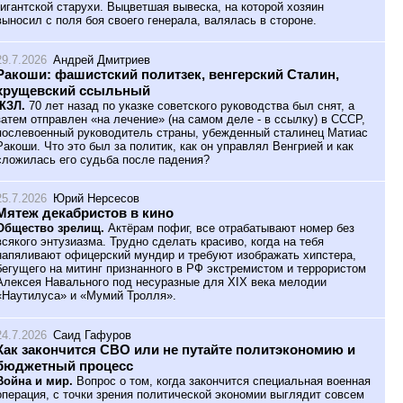
гигантской старухи. Выцветшая вывеска, на которой хозяин
выносил с поля боя своего генерала, валялась в стороне.
29.7.2026
Андрей Дмитриев
Ракоши: фашистский политзек, венгерский Сталин,
хрущевский ссыльный
ЖЗЛ.
70 лет назад по указке советского руководства был снят, а
затем отправлен «на лечение» (на самом деле - в ссылку) в СССР,
послевоенный руководитель страны, убежденный сталинец Матиас
Ракоши. Что это был за политик, как он управлял Венгрией и как
сложилась его судьба после падения?
25.7.2026
Юрий Нерсесов
Мятеж декабристов в кино
Общество зрелищ.
Актёрам пофиг, все отрабатывают номер без
всякого энтузиазма. Трудно сделать красиво, когда на тебя
напяливают офицерский мундир и требуют изображать хипстера,
бегущего на митинг признанного в РФ экстремистом и террористом
Алексея Навального под несуразные для XIX века мелодии
«Наутилуса» и «Мумий Тролля».
24.7.2026
Саид Гафуров
Как закончится СВО или не путайте политэкономию и
бюджетный процесс
Война и мир.
Вопрос о том, когда закончится специальная военная
операция, с точки зрения политической экономии выглядит совсем