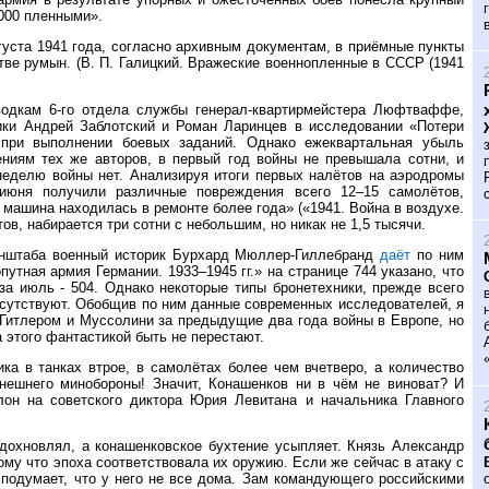
0000 пленными».
уста 1941 года, согласно архивным документам, в приёмные пункты
ве румын. (В. П. Галицкий. Вражеские военнопленные в СССР (1941
водкам 6-го отдела службы генерал-квартирмейстера Люфтваффе,
ики Андрей Заблотский и Роман Ларинцев в исследовании «Потери
 при выполнении боевых заданий. Однако ежеквартальная убыль
ениям тех же авторов, в первый год войны не превышала сотни, и
неделю войны нет. Анализируя итоги первых налётов на аэродромы
 июня получили различные повреждения всего 12–15 самолётов,
 машина находилась в ремонте более года» («1941. Война в воздухе.
ов, набирается три сотни с небольшим, но никак не 1,5 тысячи.
енштаба военный историк Бурхард Мюллер-Гиллебранд
даёт
по ним
утная армия Германии. 1933–1945 гг.» на странице 744 указано, что
за июль - 504. Однако некоторые типы бронетехники, прежде всего
тсутствуют. Обобщив по ним данные современных исследователей, я
 Гитлером и Муссолини за предыдущие два года войны в Европе, но
 этого фантастикой быть не перестают.
 в танках втрое, в самолётах более чем вчетверо, а количество
нешнего минобороны! Значит, Конашенков ни в чём не виноват? И
лон на советского диктора Юрия Левитана и начальника Главного
 вдохновлял, а конашенковское бухтение усыпляет. Князь Александр
ому что эпоха соответствовала их оружию. Если же сейчас в атаку с
 подумает, что у него не все дома. Зам командующего российскими