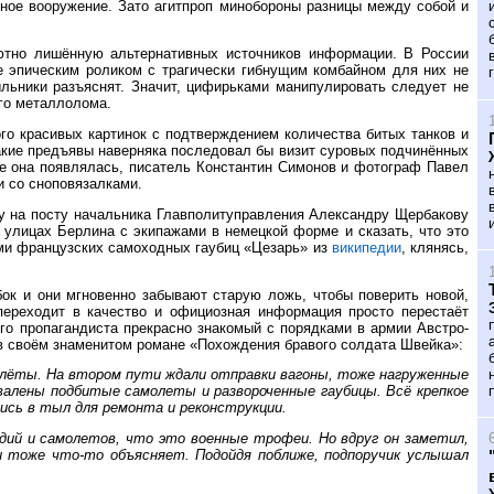
нное вооружение. Зато агитпроп минобороны разницы между собой и
ютно лишённую альтернативных источников информации. В России
 эпическим роликом с трагически гибнущим комбайном для них не
ыльники разъяснят. Значит, цифирьками манипулировать следует не
ого металлолома.
го красивых картинок с подтверждением количества битых танков и
 такие предъявы наверняка последовал бы визит суровых подчинённых
же она появлялась, писатель Константин Симонов и фотограф Павел
и со сноповязалками.
ку на посту начальника Главполитуправления Александру Щербакову
а улицах Берлина с экипажами в немецкой форме и сказать, что это
ми французских самоходных гаубиц «Цезарь» из
википедии
, клянясь,
ок и они мгновенно забывают старую ложь, чтобы поверить новой,
переходит в качество и официозная информация просто перестаёт
го пропагандиста прекрасно знакомый с порядками в армии Австро-
 своём знаменитом романе «Похождения бравого солдата Швейка»:
олёты. На втором пути ждали отправки вагоны, тоже нагруженные
валены подбитые самолеты и развороченные гаубицы. Всё крепкое
ись в тыл для ремонта и реконструкции.
дий и самолетов, что это военные трофеи. Но вдруг он заметил,
и тоже что-то объясняет. Подойдя поближе, подпоручик услышал