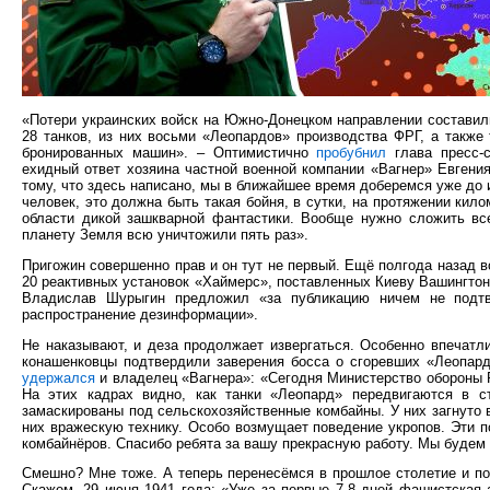
«Потери украинских войск на Южно-Донецком направлении составил
28 танков, из них восьми «Леопардов» производства ФРГ, а также
бронированных машин». – Оптимистично
пробубнил
глава пресс-
ехидный ответ хозяина частной военной компании «Вагнер» Евгени
тому, что здесь написано, мы в ближайшее время доберемся уже до 
человек, это должна быть такая бойня, в сутки, на протяжении кило
области дикой зашкварной фантастики. Вообще нужно сложить вс
планету Земля всю уничтожили пять раз».
Пригожин совершенно прав и он тут не первый. Ещё полгода назад
20 реактивных установок «Хаймерс», поставленных Киеву Вашингтон
Владислав Шурыгин предложил «за публикацию ничем не подтве
распространение дезинформации».
Не наказывают, и деза продолжает извергаться. Особенно впечат
конашенковцы подтвердили заверения босса о сгоревших «Леопар
удержался
и владелец «Вагнера»: «Сегодня Министерство обороны
На этих кадрах видно, как танки «Леопард» передвигаются в ст
замаскированы под сельскохозяйственные комбайны. У них загнуто
них вражескую технику. Особо возмущает поведение укропов. Эти п
комбайнёров. Спасибо ребята за вашу прекрасную работу. Мы будем 
Смешно? Мне тоже. А теперь перенесёмся в прошлое столетие и п
Скажем, 29 июня 1941 года: «Уже за первые 7-8 дней фашистская 