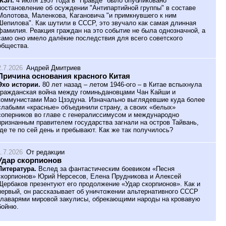
ЖЗЛ.
4 июля 1957 года в "Правде" было опубликовано
постановление об осуждении "Антипартийной группы" в составе
Молотова, Маленкова, Кагановича "и примкнувшего к ним
Шепилова". Как шутили в СССР, это звучало как самая длинная
фамилия. Реакция граждан на это событие не была однозначной, а
само оно имело далёкие последствия для всего советского
общества.
2.7.2026
Андрей Дмитриев
Причина основания красного Китая
Эхо истории.
80 лет назад – летом 1946-ого – в Китае вспыхнула
гражданская война между гоминьдановцами Чан Кайши и
коммунистами Мао Цзэдуна. Изначально выглядевшие куда более
слабыми «красные» объединили страну, а своих «белых»
соперников во главе с генералиссимусом и международно
признанным правителем государства загнали на остров Тайвань,
где те по сей день и пребывают. Как же так получилось?
1.7.2026
От редакции
Удар скорпионов
Литература.
Вслед за фантастическим боевиком «Песня
скорпионов» Юрий Нерсесов, Елена Прудникова и Алексей
Щербаков презентуют его продолжение «Удар скорпионов». Как и
первый, он рассказывает об уничтожении альтернативного СССР
главарями мировой закулисы, обрекающими народы на кровавую
бойню.