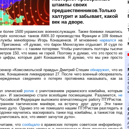
штампы своих
предшественников.Только
халтурит и забывает, какой
век на дворе.
и более 1500 украинских военнослужащих. Также боевики лишились
 трёх колесных танков АМХ-10 производства Франции и 109 боевых
службы минобороны Игорь Конашенков. И мгновенно
нарвался
на
я Пригожина: «Я думаю, что барон Мюнхгаузен отдыхает. И судя по
инопланетян – с такими потерями. Чтобы уничтожить полторы тысячи
метров 150, что мама не горюй. Поэтому я думаю, что это просто из
е цифры, которые даёт Конашенков. Я думаю, что мы уже просто
 военкор «Комсомольской правды» Дмитрий Стешин
обнаружил
, что из
ом, Конашенков ликвидировал 27. После чего военный обозреватель
ржденных сведениях о потерях противника наказывать, как за
лил эпический
ролик
с уничтожением украинского комбайна, которым
дах». И закономерно стали всеобщим посмешищем. Разумеется,
не
 Российской Федерации выложило впечатляющую работу ПТУРистов.
ранном тактическом манёвре, на встречу друг другу. Эти танки
 вниз дуло. Однако это не помешало нашим ПТУРистам разглядеть в
одонки научились маскировать танки под комбайны, а танкистов под
уничтожать все, что имеет загнутое дуло».
очитаем, что
сообщало
о вражеских потерях советское информбюро.
армия в результате упорных и ожесточенных боев понесла крупный