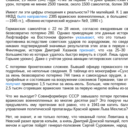
урон, потеряв не менее 2500 танков, около 1500 самолетов, более 3
Имеют ли эти цифры отношения к реальности? Ни малейшей. К 1 авг
НКВД
было направлено
2385 вражеских военнопленных, в большинст
—1945 гг.), «Военно-исторический журнал» №9, 1990 г.).
Германских самолётов с 22 по 28 июня, согласно ежедневным с
безвозвратно потеряно 280. Однако приводящие эти данные истор
Люфтваффе на Восточном фронте»
указывают
, что это только
противника вследствие советских ударов по аэродромам, по свед
никаких подтверждений значимых результатов этих атак в первую 
Финляндии, историк Дмитрий Хазанов
признаёт
, что «за 25–30
большинство из которых удалось быстро вернуть в строй. Лишь одна
Горькие уроки»). Даже с учётом урона авиации гитлеровских сателлит
С потерями бронетехники сложнее. Бывший офицер германского г
подробные, но неполные сведения. В таблице его монографии «Сухоп
за июнь безвозвратно потеряно 744 танка и самоходных орудия, а 
трофейные и состоявшие на вооружении союзников Германии, там о
получил
примерно 1,5 тысячи за июнь-июль. Больше, чем потеряно
2,5 тысяч сгоревших вражеских танков за первую неделю войны из-за
Что же выходит? Совинформбюро СССР завышало потери противника
вражеских военнопленных во многие десятки раз? Это покруче ны
предъявлять ему претензии всё равно, что в 1941-ом катить бал
управления политической пропаганды Красной армии Льва Мехлиса?
Нет, не значит, и не только потому, что чеканный голос Левитана
Невский разил врагов копьём, а князь Дмитрий Донской палицей, пот
мечом и щитом пойдёт генерал-полковник Сергей Суровикин, народ