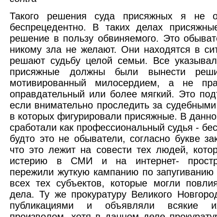
Такого решения суда присяжных я не 
беспрецедентно. В таких делах присяжны
решение в пользу обвиняемого. Это обыват
никому зла не желают. Они находятся в сит
решают судьбу целой семьи. Все указывал
присяжные должны были вынести решит
мотивированный милосердием, а не пра
оправдательный или более мягкий. Это под
если внимательно проследить за судебными
в которых фигурировали присяжные. В данно
сработали как профессиональный судья - бес
будто это не обыватели, согласно букве за
что это лежит на совести тех людей, кото
истерию в СМИ и на интернет- простр
пережили жуткую кампанию по запугиванию
всех тех субъектов, которые могли повли
дела. Ту же прокуратуру Великого Новгоро
публикациями и объявляли всякие и
произволом, хотя в данном деле прокурату