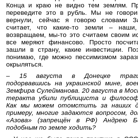
Конца и краю не видно тем землям. П
переведите это в рубль. Мы не говор
вернули, сейчас я говорю словами З
считает, что какие-то земли – наш
возвращаем, мы-то это считаем своим ис
все меряют финансово. Просто посчит
зашли в страну, какие инвестиции. П
понимаю, где можно пессимизмом зарази
окрыляться.
– 15 августа в Донецке трагич
подорвавшись на украинской мине, во
Земфира Сулейманова. 20 августа в Мос
теракта убили публициста и философ
Как мы можем отомстить за наших д
примеру, многие задаются вопросом, д
«Азова» (запрещён в РФ) Андрею Б
подобным по земле ходить?