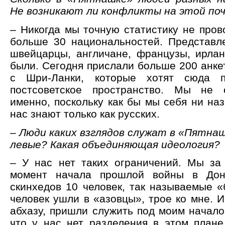
Не возникают ли конфликты на этой по
– Никогда мы точную статистику не пров
больше 30 национальностей. Представл
швейцарцы, англичане, французы, ирла
были. Сегодня прислали больше 200 анке
с Шри-Ланки, которые хотят сюда п
постсоветское пространство. Мы не с
именно, поскольку как бы мы себя ни на
нас знают только как русских.
– Люди каких взглядов служат в «Пятнаш
левые? Какая объединяющая идеология?
– У нас нет таких ограничений. Мы за
момент начала прошлой войны в Дон
скинхедов 10 человек, так называемые «
человек ушли в «азовцы», трое ко мне. И
абхазу, пришли служить под моим началом
что у нас нет разделения в этом плане