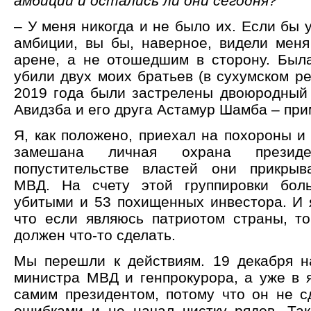
амбиции и остались ли они сегодня?
– У меня никогда и не было их. Если бы 
амбиции, вы бы, наверное, видели меня
арене, а не отошедшим в сторону. Была
убили двух моих братьев (в сухумском р
2019 года были застрелены двоюродный
Авидзба и его друга Астамур Шамба – прим
Я, как положено, приехал на похороны и 
замешана личная охрана презид
попустительстве властей они прикрыв
МВД. На счету этой группировки бол
убитыми и 53 похищенных инвестора. И я
что если являюсь патриотом страны, т
должен что-то сделать.
Мы перешли к действиям. 19 декабря н
министра МВД и генпрокурора, а уже в 
самим президентом, потому что он не с
ошибками и не начал чистку рядов. Так