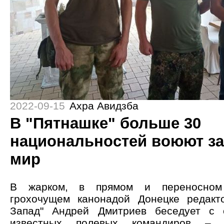
2022-09-15
Ахра Авидзба
В "Пятнашке" больше 30
национальностей воюют за
мир
В жарком, в прямом и переносном
грохочущем канонадой Донецке редакт
Запад" Андрей Дмитриев беседует с
известных полевых командиров – 