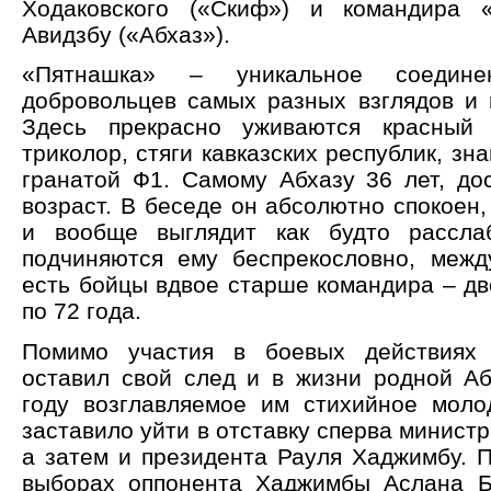
Ходаковского («Скиф») и командира 
Авидзбу («Абхаз»).
«Пятнашка» – уникальное соедине
добровольцев самых разных взглядов и 
Здесь прекрасно уживаются красный 
триколор, стяги кавказских республик, зн
гранатой Ф1. Самому Абхазу 36 лет, до
возраст. В беседе он абсолютно спокоен,
и вообще выглядит как будто рассла
подчиняются ему беспрекословно, межд
есть бойцы вдвое старше командира – дв
по 72 года.
Помимо участия в боевых действиях
оставил свой след и в жизни родной Аб
году возглавляемое им стихийное мол
заставило уйти в отставку сперва министр
а затем и президента Рауля Хаджимбу. П
выборах оппонента Хаджимбы Аслана Б