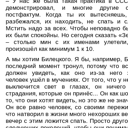
– У нас же была такая практика в ССС
демонстрировал, и многие другие 
постфактум. Когда ты их вытесняешь,
разбежался, их находить, не спать и с
Мстить надо за всех. Чтобы неповадно б
их были спокойны. Но сегодня сказать «
– столько мин с их именами улетели
произошёл как минимум 1 к 10.
А мы хотим Билецкого. Я бы, например, 
последний момент тронул, потому что вс
должен увидеть, как оно из-за него 
человек ушёл в мучениях. От того, что у 
выключится свет в глазах, он ничего
страдания, которые он принёс... Он как ш
то, что они хотят видеть, но это же не зна
Он все равно человек, со своими пережи
что натворил в жизни много нехороших в
вечер с этим ложится спать. Просто друго
следующих поколений, чтобы они понимал