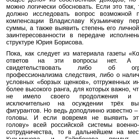
можно логически обосновать. Если это так, 
должно исследовать вопрос возможной 
компенсации Владиславу Кузьмичеву пе
суммы, а также выявить степень его лично
заинтересованности в передаче исполнен
структуре Юрия Борисова.
Пока, как следует из материала газеты «К
ответов на эти вопросы нет. А 
свидетельствовать либо об огран
профессионализма следствия, либо о нали
условных «борзых щенков», отгруженных и
более высокого ранга, для которых важно, ч
не имело своего продолжения и з
исключительно на осуждении трёх выш
фигурантов. Но ведь доподлинно известно – 
головы. И если вовремя не выявить э
голову» всей российской системы военно-
сотрудничества, то в дальнейшем на мес
Кузьмичева и Гайрбекова придут а