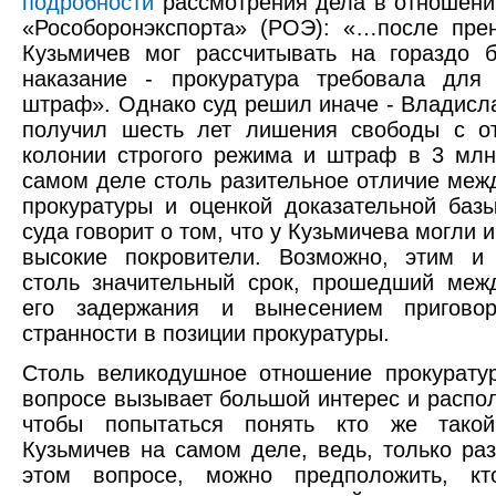
подробности
рассмотрения дела в отношени
«Рособоронэкспорта» (РОЭ): «…после пре
Кузьмичев мог рассчитывать на гораздо 
наказание - прокуратура требовала для 
штраф». Однако суд решил иначе - Владисл
получил шесть лет лишения свободы с о
колонии строгого режима и штраф в 3 млн
самом деле столь разительное отличие меж
прокуратуры и оценкой доказательной баз
суда говорит о том, что у Кузьмичева могли 
высокие покровители. Возможно, этим и 
столь значительный срок, прошедший меж
его задержания и вынесением пригово
странности в позиции прокуратуры.
Столь великодушное отношение прокурату
вопросе вызывает большой интерес и распола
чтобы попытаться понять кто же тако
Кузьмичев на самом деле, ведь, только ра
этом вопросе, можно предположить, к