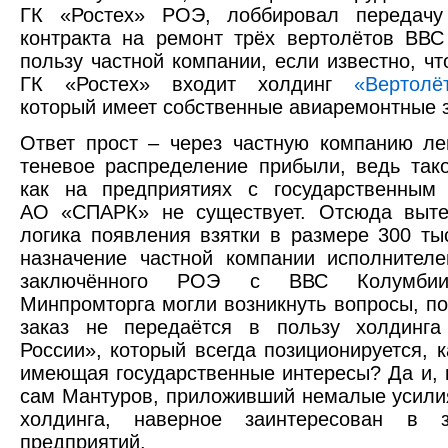
ГК «Ростех» РОЭ, лоббировал передачу
контракта на ремонт трёх вертолётов ВВ
пользу частной компании, если известно, чт
ГК «Ростех» входит холдинг
«Вертолё
который имеет собственные авиаремонтные 
Ответ прост – через частную компанию ле
теневое распределение прибыли, ведь тако
как на предприятиях с государственным 
АО «СПАРК» не существует. Отсюда выте
логика появления взятки в размере 300 тыс
назначение частной компании исполнителе
заключённого РОЭ с ВВС Колумби
Минпромторга могли возникнуть вопросы, п
заказ не передаётся в пользу холдинга
России», который всегда позиционируется, к
имеющая государственные интересы? Да и, к
сам Мантуров, приложивший немалые усили
холдинга, наверное заинтересован в з
предприятий.