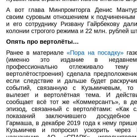
А вот глава Минпромторга Денис Мантур
своим суровым отношением к подчиненным 
и его сотруднику Ризвану Гайрбекову дал
колонии строгого режима и 22 млн. рублей ш
Опять про вертолёты…
Ранее в материале
«Пора на посадку»
газ
(именно это издание в недавне
профессионально отлеживало тему р
вертолётостроения) сделала предположение
если следствие и дальше будет раскручи
событий, связанную с Кузьмичевым, то 
вылезет и вертолётная тема. И действи
сообщает всё тот же «Коммерсантъ», в д
эпизод, связанный с вертолётами: «Как 
показаний заключившего досудебное 
Гармаша, в декабре 2019 года к нему приш
Кузьмичев и попросил ускорить через 