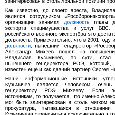
заинтересован в столь лояльной позиции про
Как известно, до своего ареста, Владисл
являлся сотрудником «Рособоронэкспорт
организации занимал
должность
главы де
экспорта специмущества и услуг ВВС. 
российского военного экспортёра это достат
должность. Примечательно, что в 2001 году 
должности
, нынешний гендиректор «Рособо
Александр Михеев пошёл на повышение
Владислав Кузьмичев, по сути, стал 
нынешнего гендиректора РОЭ, который,
известен ещё и как давний партнёр Сергея Ч
Наши информационные источники утвер
Кузьмичев является человеком, очень
гендиректору РОЭ Михееву. Если в
источникам, то получается, что именно Алек
мог быть заинтересован в столь мягком на
прокуратура, пытавшаяся в отношении 
Кузьмичева ограничиться исключительно шт