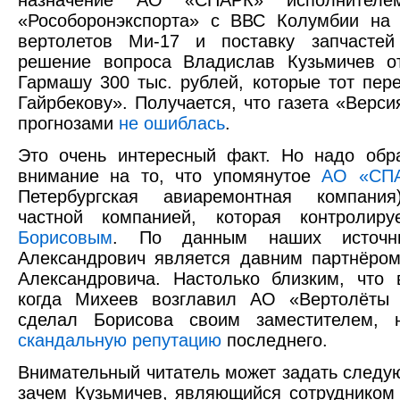
назначение АО «СПАРК» исполнителем
«Рособоронэкспорта» с ВВС Колумбии на 
вертолетов Ми-17 и поставку запчасте
решение вопроса Владислав Кузьмичев о
Гармашу 300 тыс. рублей, которые тот пер
Гайрбекову». Получается, что газета «Верси
прогнозами
не ошиблась
.
Это очень интересный факт. Но надо обр
внимание на то, что упомянутое
АО «СП
Петербургская авиаремонтная компания
частной компанией, которая контролир
Борисовым
. По данным наших источн
Александрович является давним партнёро
Александровича. Настолько близким, что 
когда Михеев возглавил АО «Вертолёты 
сделал Борисова своим заместителем, 
скандальную репутацию
последнего.
Внимательный читатель может задать следу
зачем Кузьмичев, являющийся сотрудником