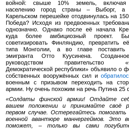
войной: свыше 10% земель, включая
населению город страны – Выборг, а 
Карельском перешейке отодвинулась на 150
Победа? Исходя из предвоенных требован
однозначно. Однако после её начала Кре
куда более амбициозный проект. Б
советизировать Финляндию, превратить е
типа Монголии, а во главе поставить 
эмигранта Отто Куусинена. Созданн
руководством правительство «Фи
Демократической республики» объявило о 
собственных вооружённых сил и
обратилос
военным с призывом переходить на стор
армии. Ну очень похожим на речь Путина 25
«Солдаты финской армии! Отдайте се
вашем положении и принимайте своё р
первом случае. Остерегайтесь помогать 
военной авантюре маннергеймов. Это в
поможет, – только вы сами погубит