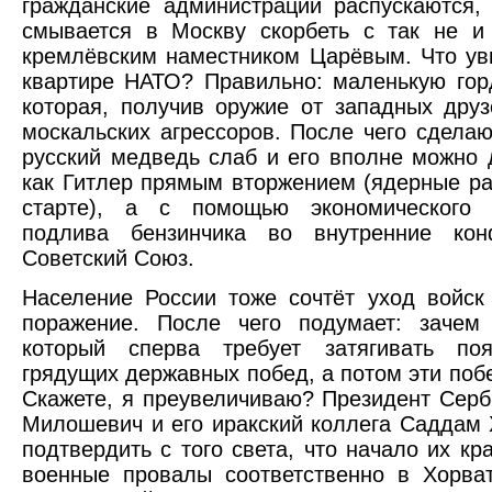
гражданские администрации распускаются,
смывается в Москву скорбеть с так не и
кремлёвским наместником Царёвым. Что ув
квартире НАТО? Правильно: маленькую гор
которая, получив оружие от западных друз
москальских агрессоров. После чего сделаю
русский медведь слаб и его вполне можно 
как Гитлер прямым вторжением (ядерные ра
старте), а с помощью экономического
подлива бензинчика во внутренние кон
Советский Союз.
Население России тоже сочтёт уход войск
поражение. После чего подумает: зачем
который сперва требует затягивать п
грядущих державных побед, а потом эти поб
Скажете, я преувеличиваю? Президент Сер
Милошевич и его иракский коллега Саддам 
подтвердить с того света, что начало их кр
военные провалы соответственно в Хорва