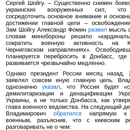
Сергей Шойгу. – Существенно снижен боев
украинских вооруженных сил, что
сосредоточить основное внимание и основн
достижении главной цели – освобождении
Зам Шойгу Александр Фомин
развил
мысль ш
словам минобороны решило «кардиналь
сократить военную активность на 
Черниговском направлениях». Освободивш
планируется перебросить в Донбасс, где
развивается чрезвычайно медленно.
Однако президент России месяц назад, 
заявлял совсем иную главную цель. Вла
однозначно
указал
, что Россия будет «с
демилитаризации и денацификации Укр
Украины, а не только Донбасса, как утвер
глава военного ведомства. На следующий д
Владимирович
обратился
напрямую к у
военным, разъяснив, что с киевским 
разговаривать не о чем: