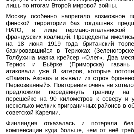
лишь по итогам Второй мировой войны.
Москву особенно напрягало возможное п
финской территории баз тогдашних предш
НАТО, в лице германо-итальянской 
французских коалиций. Прецеденты имелись:
на 18 июня 1919 года британский торпе
базировавшийся в Териоках (Зеленогорск
Толбухина маяка крейсер «Олег». Два меся
Териок и Бьёрке (Приморска) гавань 
атаковали уже 8 катеров, которые потоп
«Память Азова» и вывели из строя бронен
Первозванный». Повторения очень не хотело
предложили передвинуть границу на 
перешейке на 90 километров к северу и 
несколько мелких приграничных районов в об
советской Карелии.
Финляндия отказалась и потеряла без
компенсации куда больше, чем от неё тре