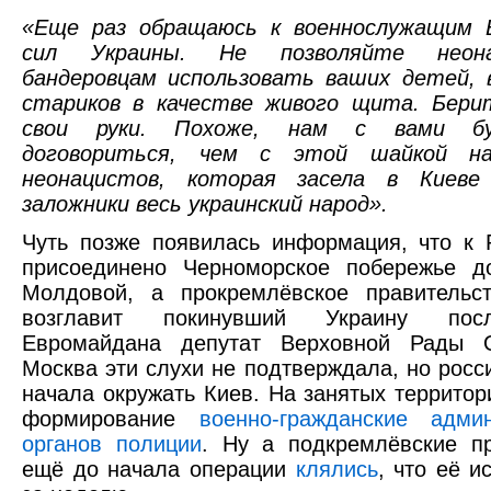
«Еще раз обращаюсь к военнослужащим 
сил Украины. Не позволяйте неон
бандеровцам использовать ваших детей, 
стариков в качестве живого щита. Бери
свои руки. Похоже, нам с вами б
договориться, чем с этой шайкой на
неонацистов, которая засела в Киеве
заложники весь украинский народ».
Чуть позже появилась информация, что к 
присоединено Черноморское побережье д
Молдовой, а прокремлёвское правительс
возглавит покинувший Украину по
Евромайдана депутат Верховной Рады 
Москва эти слухи не подтверждала, но росс
начала окружать Киев. На занятых территор
формирование
военно-гражданские адми
органов полиции
. Ну а подкремлёвские п
ещё до начала операции
клялись
, что её и