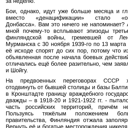
за неделю.
Бои, однако, идут уже больше месяца и г
вместо «денацификации» стало «ос
Донбасса». Вам это ничего не напоминает? 
мной почему-то всплывают эпизоды треть
финляндской войны, гремевшей от Лен
Мурманска с 30 ноября 1939-го по 13 марта 
её исходе спорят до сих пор, потому что и
объявленная после начала боевых действ
отличались ещё более разительно, чем заяв
и Шойгу.
На предвоенных переговорах СССР 
отодвинуть от бывшей столицы и базы Балти
в Кронштадте границу враждебного государс
дважды – в 1918-20 и 1921-1922 гг. - пытал
часть российских территорий, причём не
Пользуясь тяжёлым положением больш
правительства, Финляндия отжала заполяр
Вернуть её и богатые месторождения никеля