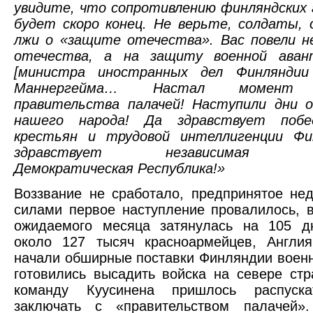
увидите, что сопротивлению финляндских
будет скоро конец. Не верьте, солдаты,
лжи о «защите отечества». Вас повели н
отечества, а на защиту военной аван
[министра иностранных дел Финляндии
Маннергейма… Настал момент с
правительства палачей! Наступили дни о
нашего народа! Да здравствует побед
крестьян и трудовой интеллигенции Фи
здравствует независимая Фин
Демократическая Республика!»
Воззвание не сработало, предпринятое не
силами первое наступление провалилось, 
ожидаемого месяца затянулась на 105 дн
около 127 тысяч красноармейцев, Англи
начали обширные поставки Финляндии военн
готовились высадить войска на севере стр
команду Куусинена пришлось распуск
заключать с «правительством палачей»