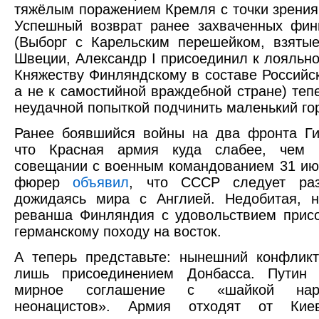
тяжёлым поражением Кремля с точки зрения
Успешный возврат ранее захваченных фин
(Выборг с Карельским перешейком, взяты
Швеции, Александр I присоединил к лояльн
Княжеству Финляндскому в составе Российс
а не к самостийной враждебной стране) теп
неудачной попыткой подчинить маленький го
Ранее боявшийся войны на два фронта Ги
что Красная армия куда слабее, чем 
совещании с военным командованием 31 ию
фюрер
объявил
, что СССР следует раз
дожидаясь мира с Англией. Недобитая, 
реванша Финляндия с удовольствием прис
германскому походу на восток.
А теперь представьте: нынешний конфлик
лишь присоединением Донбасса. Путин 
мирное соглашение с «шайкой нар
неонацистов». Армия отходят от Киев