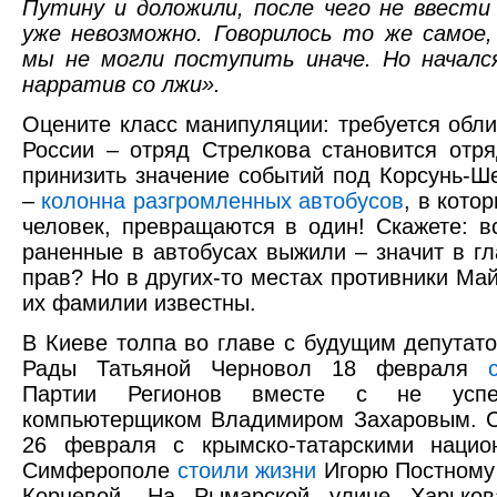
Путину и доложили, после чего не ввести
уже невозможно. Говорилось то же самое,
мы не могли поступить иначе. Но началс
нарратив со лжи».
Оцените класс манипуляции: требуется обли
России – отряд Стрелкова становится отр
принизить значение событий под Корсунь-Ш
–
колонна разгромленных автобусов
, в кото
человек, превращаются в один! Скажете: в
раненные в автобусах выжили – значит в г
прав? Но в других-то местах противники Май
их фамилии известны.
В Киеве толпа во главе с будущим депутат
Рады Татьяной Черновол 18 февраля
Партии Регионов вместе с не усп
компьютерщиком Владимиром Захаровым. С
26 февраля с крымско-татарскими нацио
Симферополе
стоили жизни
Игорю Постному
Корневой. На Рымарской улице Харько