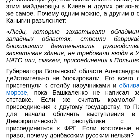
этим майдановцы в Киеве и других региона
же самое. Почему одним можно, а другим в о
Каныгин разъясняет:
«Люди, которые захватывали обладмин
западных областях, строили баррик
блокировали деятельность руководст
захватывая здания, не требовали ввода в У
НАТО или, скажем, присоединения к Польше
Губернатора Волынской области Александр
действительно не блокировали. Его всего 
пристегнули к столбу наручниками и
облив
морозе
, пока Башкаленко не написал з
отставке. Если же считать крамолой 
присоединения к другому государству, то П
для начала обличить выступления в 
Демократической республике с тр
присоединиться к ФРГ. Если восточные 
право, почему донбасским русским нельзя?