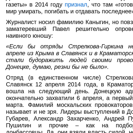
газеты» в 2014 году
признал
, что там «гото
мир умирать, погибать и отдавать последнее
Журналист носил фамилию Каныгин, но пов
заматеревший Павел решительно опрове
наивного юношу:
«Если бы отряды Стрелкова-Гиркина н
апреле из Крыма в Славянск и в Краматорск
стали будоражить людей своими прово
Донецке, думаю, резни бы не было».
Отряд (в единственном числе) Стрелко
Славянск 12 апреля 2014 года, в Краматор
вошла на следующий день. Донецкую ад
окончательно захватили 6 апреля, а первый
марта. Фамилий москальских провокаторо
называет и не зря. Лидеры выступлений в Д
Губарев, Александр Захарченко, Андрей П
Пушилин и прочие – как на подбо
донбассовцы. Да, они взяли власть силой, н