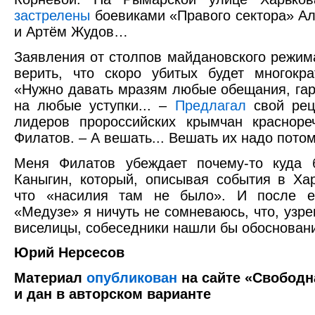
застрелены
боевиками «Правого сектора» А
и Артём Жудов…
Заявления от столпов майдановского режим
верить, что скоро убитых будет многокр
«Нужно давать мразям любые обещания, гар
на любые уступки... –
Предлагал
свой рец
лидеров пророссийских крымчан красноре
Филатов. – А вешать... Вешать их надо потом
Меня Филатов убеждает почему-то куда 
Каныгин, который, описывая события в Хар
что «насилия там не было». И после е
«Медузе» я ничуть не сомневаюсь, что, узр
виселицы, собеседники нашли бы обосновани
Юрий Нерсесов
Материал
опубликован
на сайте «Свободн
и дан в авторском варианте