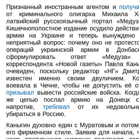
Признанный иностранным агентом и
получ
от криминального олигарха Михаила Хо
латвийский русскоязычный портал «Медуз
Кишечнополостное издание осудило действи
армии на Украине и теперь вынуждено 
неприятный вопрос: почему оно не протест
операций украинской армии в Донбас
сформулировать ответ «Медуз
корреспондента «Новой газеты» Павла Кан
очевиден, поскольку редактор «НГ» Дмит
известен именно своим двуличием. Ко
воевала в Чечне, чтобы не допустить её о
призывал
вывести российские войска. Когд
же целью послал армию на Донецк с 
напротив,
требовал
от их недовольны
убираться в Россию.
Каныгин духовно един с Муратовым и потом
его фирменном стиле. Заявив для начала, 