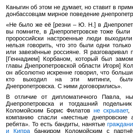
Каныгин об этом не думает, но ставит в прим
донбассовцам мирное поведение днепропетр
«Не было же её [резни – Ю. Н.] в Днепропет
вы помните, в Днепропетровске тоже были 
пророссийски настроенные люди выходили
нельзя говорить, что это были одни только
или завезённые россияне. Я разговаривал п
[Геннадием] Корбаном, который был замом
главы Днепропетровской области Игоря] Кол
он абсолютно искренне говорил, что большин
кто выходил на эти митинги, был
Днепропетровска. C ними договорились».
В отличие от дипломатичного Павла, н
Днепропетровска и тогдашний подельни
Коломойским Борис Филатов
не скрывает
,
компанию спасли «местные днепровские а
ребята». То есть бандиты, нанятые
граждан
и Кипра
банкиром Коломойским с партнё