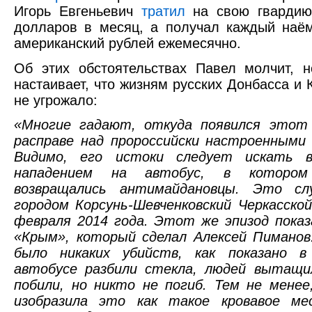
Игорь Евгеньевич
тратил
на свою гвардию
долларов в месяц, а получал каждый наё
американский рублей ежемесячно.
Об этих обстоятельствах Павел молчит, 
настаивает, что жизням русских Донбасса и 
не угрожало:
«Многие гадают, откуда появился этот
расправе над пророссийски настроенными
Видимо, его истоки следует искать в
нападением на автобус, в которо
возвращались антимайдановцы. Это сл
городом Корсунь-Шевченковский Черкасско
февраля 2014 года. Этот же эпизод пока
«Крым», который сделал Алексей Пиманов
было никаких убийств, как показано 
автобусе разбили стекла, людей вытащил
побили, но никто не погиб. Тем не менее
изобразила это как такое кровавое ме