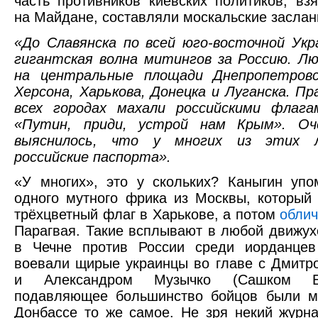
часть противников киевских политиков, вз
на Майдане, составляли москальские заслан
«До Славянска по всей юго-восточной Ук
гигантская волна митингов за Россию. Л
на центральные площади Днепропетровс
Херсона, Харькова, Донецка и Луганска. Пр
всех городах махали российскими флагам
«Путин, приди, устрой нам Крым». Оч
выяснилось, что у многих из этих 
российские паспорта».
«У многих», это у скольких? Каныгин уп
одного мутного фрика из Москвы, который
трёхцветный флаг в Харькове, а потом
обли
Парагвая. Такие всплывают в любой движух
в Чечне против России среди иорданцев
воевали щирые украинцы во главе с Дмитр
и Александром Музычко (Сашком Б
подавляющее большинство бойцов были м
Донбассе то же самое. Не зря некий журн