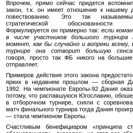
Впрочем, прямо сейчас придется вспомни
закон, т.к. он имеет отношение к нашему
повествованию. Это так называем
стратегической обоснованности Ф
Формулируется он примерно так:
если коман
в числе участников большого турнира 
момент, как бы случайно и вопреки всему,
турнире она сотворит большую сенс
говоря, просто так ФБ никого на больши
отправляет.
Примеров действия этого закона предостато
ярких в недавнем прошлом — сборная Д
1992. На чемпионате Европы-92 Дания оказ
потому, что распавшуюся Югославию, обош
в отборочном турнире, сняли с соревнов
матч финального турнира тогда Дания проигр
— стала чемпионом Европы.
Счастливым бенефициаром «принципа стр