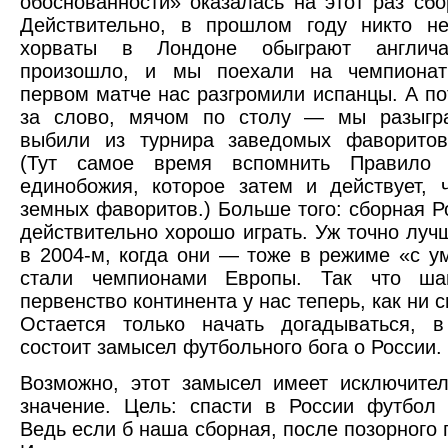
обоснованности» оказалась на этот раз сбо
Действительно, в прошлом году никто не
хорваты в Лондоне обыграют англич
произошло, и мы поехали на чемпиона
первом матче нас разгромили испанцы. А п
за слово, мячом по столу — мы разыгр
выбили из турнира заведомых фаворитов-
(Тут самое время вспомнить Правило 
единобожия, которое затем и действует, 
земных фаворитов.) Больше того: сборная Р
действительно хорошо играть. Уж точно лучш
в 2004-м, когда они — тоже в режиме «с у
стали чемпионами Европы. Так что ша
первенство континента у нас теперь, как ни 
Остается только начать догадываться, 
состоит замысел футбольного бога о России.
Возможно, этот замысел имеет исключите
значение. Цель: спасти в России футбол 
Ведь если б наша сборная, после позорного 