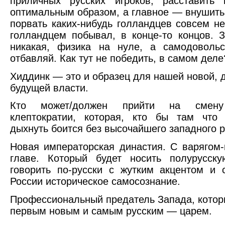
приличных русских игроков, расставить
оптимальным образом, а главное — внушить 
порвать каких-нибудь голландцев совсем н
голландцем побывал, в конце-то концов. 
никакая, физика на нуле, а самодоволь
отбавляй. Как тут не победить, в самом деле
Хиддинк — это и образец для нашей новой, 
будущей власти.
Кто может/должен прийти на смен
клептократии, которая, кто бы там что 
дыхнуть боится без высочайшего западного 
Новая императорская династия. С варягом
главе. Который будет носить полурусск
говорить по-русски с жутким акцентом и 
России историческое самосознание.
Профессиональный предатель Запада, котор
первым новым и самым русским — царем.