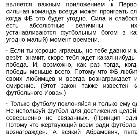
является важным приложением к Перво
сильная команда всегда может проиграть сл
когда ФБ это будет угодно. Сила и слабос
есть абсолютные величины — их
устанавливаются футбольным богом в ка
угодно малый) момент времени.
·
Если ты хорошо играешь, но тебе давно и к
везёт, значит, скоро тебя ждет какая-нибуд
победа. И, возможно, как раз тогда, ко
победы меньше всего. Потому что ФБ люби
своих любимцев и всегда вознаграждает 
смирение. (Этот закон также известен к
футбольного Иова».)
·
Только футболу поклоняйся и только ему о
Не используй футбол для достижения целей
совершенно не связанных. (Принцип един
Потому что жертвующий всем ради футбола 
вознагражден. А всякий Абрамович, пыт