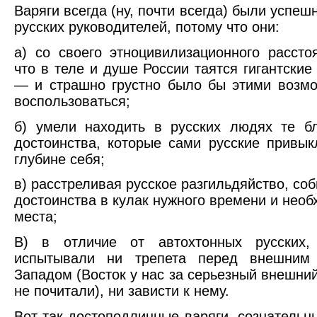
Варяги всегда (ну, почти всегда) были успеш
русских руководителей, потому что они:
а) со своего этноцивилизационного рассто
что в теле и душе России таятся гигантские
— и страшно грустно было бы этими возм
воспользоваться;
б) умели находить в русских людях те б
достоинства, которые сами русские привык
глубине себя;
в) расстреливая русское разгильдяйство, со
достоинства в кулак нужного времени и необ
места;
В) в отличие от автохтонных русских,
испытывали ни трепета перед внешним 
Западом (Восток у нас за серьезный внешний
не почитали), ни зависти к нему.
Вот так достоподлинные варяги, сознательн