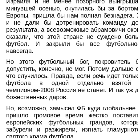
Израиля и не менее позорного выигрыш
минувшей осенью, очутилась бы за борто
Европы, пришла бы нам полная безнадега. 
и не дали бы дотренировать команду до
результата, а всевозможные абрамовичи око
сказали, что этой стране не суждено бол
футбол. И закрыли бы все футбольное
навсегда.
Но этого футбольный бог, покровитель б
допустить, конечно, не мог. Потому дальше 
что случилось. Правда, если речь идет толь
футбола в одной отдельно взятой 
чемпионом-2008 Россия не станет. И так уж 
божественных даров.
Но, возможно, замысел ФБ куда глобальнее.
пришло громовое время жестко постави
европейских футбольных грандов, кото
забурели и разжирели, изгнать гламурно
святого храма футбола.