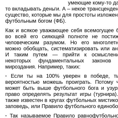
умеющие кому-то да
то вкладывать деньги. А – некое трансценде
существо, которые мы для простоты изложе
футбольным богом (ФБ).
Как и всякое уважающее себя всемогущее 
во всей его сияющей полноте не пости
человеческим разумом. Но его многолет
можно обобщать, систематизировать или ан
И таким путем — прийти к осмыслен
некоторых фундаментальных законов ф
мироздания. Например, таких:
·
Если ты на 100% уверен в победе, т
вероятностью можешь проиграть. Потому 
может быть выше футбольного бога и узур
право определять результат игры (турнира).
также известен в кругах футбольных мистико
заповедь, или Правило футбольного единобо
·
Так называемое Правило равнофутбольно