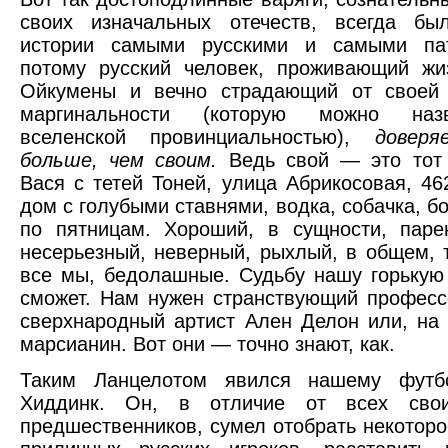
своих изначальных отечеств, всегда б
истории самыми русскими и самыми па
потому русский человек, проживающий жи
Ойкумены и вечно страдающий от своей 
маргинальности (которую можно наз
вселенской провинциальностью),
доверя
больше, чем своим.
Ведь свой — это тот
Вася с тетей Тоней, улица Абрикосовая, 462
дом с голубыми ставнями, водка, собачка, б
по пятницам. Хороший, в сущности, паре
несерьезный, неверный, рыхлый, в общем, т
все мы, бедолашные. Судьбу нашу горькую
сможет. Нам нужен странствующий професс
сверхнародный артист Ален Делон или, на 
марсианин. Вот они — точно знают, как.
Таким Ланцелотом явился нашему футб
Хиддинк. Он, в отличие от всех свои
предшественников, сумел отобрать некоторо