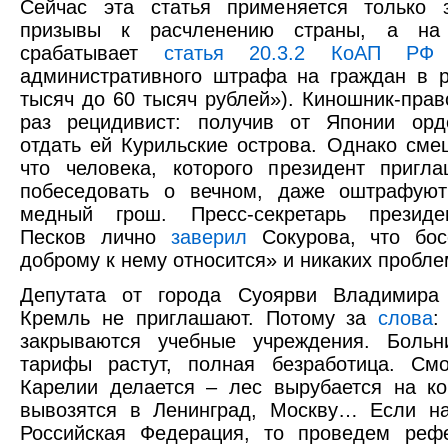
Сейчас эта статья применяется только 
призывы к расчленению страны, а на
срабатывает
статья 20.3.2 КоАП РФ
(
административного штрафа на граждан в 
тысяч до 60 тысяч рублей»). Киношник-прав
раз рецидивист: получив от Японии ор
отдать ей Курильские острова. Однако сме
что человека, которого президент пригл
побеседовать о вечном, даже оштрафую
медный грош. Пресс-секретарь презид
Песков лично
заверил
Сокурова, что бос
доброму к нему относится» и никаких проблем
Депутата от города Суоярви Владимира
Кремль не приглашают. Потому за
слова
:
закрываются учебные учреждения. Больн
тарифы растут, полная безработица. Смо
Карелии делается – лес вырубается на к
вывозятся в Ленинград, Москву… Если н
Российская Федерация, то проведем реф