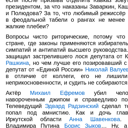
президентом, за что наказаны Заваркин, Ка
и Полюдова? За то, что любимый режиссёр
в феодальной табели о рангах не менее 
жалкие плебеи?
Вопросы чисто риторические, потому чт
стране, где законы применяются избиратель
симпатий и антипатий высшего руководства.
защищал застрелившего лося депутата от
Рашкина
, но чем лучше его позировавший с
депутат от «Единой России»
Николай Валуе
в отличие от коллеги, его не лишили
неприкосновенности, и судить не собираются
Актёр
Михаил Ефремов
убил челов
навороченным джипом и справедливо по
Телеведущий
Эдвард Радзинский
сделал т
попал под амнистию. Как и дочь глав
Иркутской области
Анна Шавенкова
. 
Владимира Путина
Борис Зыков
… Ну, а