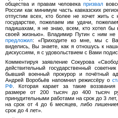
общества и правам человека
призвал
вовсе
России как минимум часть кавказских регио
отпустим всех, кто более не хочет жить с
государстве, пожелаем им удачи, пожела
падишахам, я не знаю, всем, кто хотел бы 
своей жизнью». Владимир Путин с ним не 
предложил
: «Приходите ко мне, мы с В
виделись, Вы знаете, как я отношусь к наш
дискуссиям, я с удовольствием с Вами подис
Комментируя заявление Сокурова «Свобод
действительный государственный советник I
бывший военный прокурор и почётный ад
Андрей Воробьёв напомнил режиссёру о
ст
РФ
. Которая карает за такие воззвани
размере от 200 тысяч до 400 тысяч р
принудительными работами на срок до 3 лет,
на срок от 4 до 6 месяцев, либо лишени
срок до 4 лет».