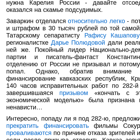
нужна Карелия России - давайте отсое
оказался на скамье подсудимых.
Заваркин отделался
относительно легко
- по
и штрафом в 30 тысяч рублей по той самой 
Татарскому сепаратисту
Рафису Кашапову
регионалистке
Дарье Полюдовой
дали реаль
ней же. Покойный лидер Национально-дем
партии и писатель-фантаст Констант
отделению от России не призывал и потому
попал. Однако, обратив внимание
финансирование кавказских республик, К
140 часов исправительных работ по 282-й 
завершившаяся
призывом
«кончать с эт
экономической моделью» была признана 
ненависти…
Интересно, попаду ли я под 282-ю, предложи
прекратить финансировать
фильмы Сокуро
проваливаются
по причине отказа зрителей 
если после призыва отделить Кавказ зову