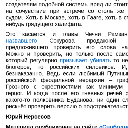
создателям подобной системы вряд ли стоит
на сочувствие при встрече со столь же 
судом. Хоть в Москве, хоть в Гааге, хоть в с
нибудь грядущего халифата.
Это касается и главы Чечни Рамзан
назвавшего
Сокурова продажной 
предложившего проверить его слова на
Можно и проверить, но только после сам
который регулярно
призывает убивать
то не
блогеров, то российских силовиков. И,
безнаказанно. Ведь если любимый Путины
российской феодальной иерархии – гра
Грозного с окрестностями как минимум 
герцог. И когда после его гневных речей 
какого-то полковника Буданова, ни один с
рискнёт проверить версию о подстрекательст
Юрий Нерсесов
Материал опубликован на сайте
«Свободн