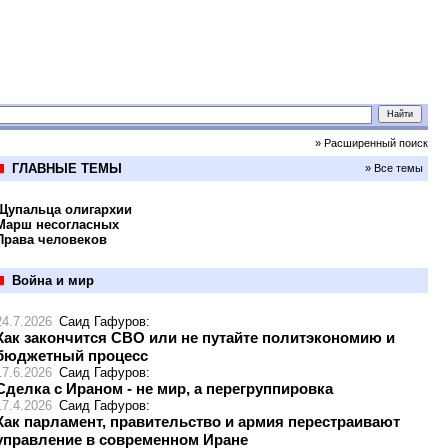
» Расширенный поиск
ГЛАВНЫЕ ТЕМЫ
» Все темы
Щупальца олигархии
Марш несогласных
Права человеков
Война и мир
24.7.2026
Саид Гафуров
:
Как закончится СВО или не путайте политэкономию и
бюджетный процесс
17.6.2026
Саид Гафуров
:
Сделка с Ираном - не мир, а перегруппировка
17.4.2026
Саид Гафуров
:
Как парламент, правительство и армия перестраивают
управление в современном Иране