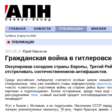
ГЛАВНАЯ
НОВОСТИ
ПУБЛИКАЦИИ
МНЕНИЯ
Суббота, 8 августа 2026
ПУБЛИКАЦИИ
2021-05-10
Юрий Нерсесов
Гражданская война в гитлеровс
Оккупировав соседние страны Европы, Третий Ре
отстреливать соотечественников-антифашистов.
Среди российских либералов считается особым шиком называт
отмороженные, типа уже покойного главы информслужбы
грантосос
«число «советских» участников войны на стороне рейха было тог
партизан и подпольщиков». Более осторожные, вроде пока ещё
рассуждениями
типа
: «самый высокий процент коллаборационисто
ненавидел!
Лгут и Быков с Ихловым, и их подельники. Население СССР перед 
лагерях военнопленных оказалось 70 млн. Через Красную армию, 