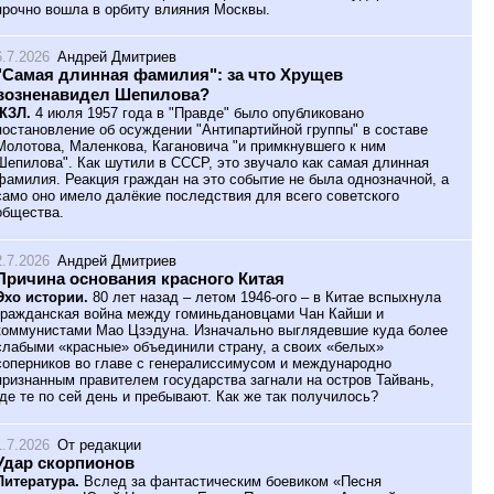
прочно вошла в орбиту влияния Москвы.
6.7.2026
Андрей Дмитриев
"Самая длинная фамилия": за что Хрущев
возненавидел Шепилова?
ЖЗЛ.
4 июля 1957 года в "Правде" было опубликовано
постановление об осуждении "Антипартийной группы" в составе
Молотова, Маленкова, Кагановича "и примкнувшего к ним
Шепилова". Как шутили в СССР, это звучало как самая длинная
фамилия. Реакция граждан на это событие не была однозначной, а
само оно имело далёкие последствия для всего советского
общества.
2.7.2026
Андрей Дмитриев
Причина основания красного Китая
Эхо истории.
80 лет назад – летом 1946-ого – в Китае вспыхнула
гражданская война между гоминьдановцами Чан Кайши и
коммунистами Мао Цзэдуна. Изначально выглядевшие куда более
слабыми «красные» объединили страну, а своих «белых»
соперников во главе с генералиссимусом и международно
признанным правителем государства загнали на остров Тайвань,
где те по сей день и пребывают. Как же так получилось?
1.7.2026
От редакции
Удар скорпионов
Литература.
Вслед за фантастическим боевиком «Песня