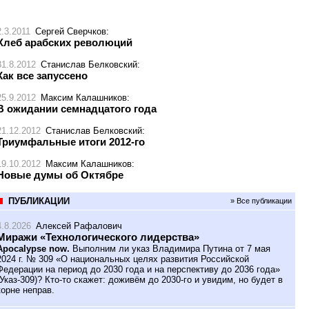
2.3.2011
Сергей Сверчков
:
Хлеб арабских революций
31.8.2012
Станислав Белковский
:
Как все запуссено
25.9.2012
Максим Калашников
:
В ожидании семнадцатого года
21.12.2012
Станислав Белковский
:
Триумфальные итоги 2012-го
19.10.2012
Максим Калашников
:
Новые думы об Октябре
ПУБЛИКАЦИИ
» Все публикации
4.8.2026
Алексей Рафалович
Миражи «Технологического лидерства»
Apocalypse now.
Выполним ли указ Владимира Путина от 7 мая
2024 г. № 309 «О национальных целях развития Российской
Федерации на период до 2030 года и на перспективу до 2036 года»
(Указ-309)? Кто-то скажет: доживём до 2030-го и увидим, но будет в
корне неправ.