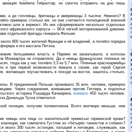
я авиация бомбила Гибралтар, но смогла отправить на дно лишь
ыми, а де голлевцы, британцы и американцы 3 тысячи. Немного? В
гибло примерно столько же, но они считаются полноценной военной
ктивно шли в вермахт. Из них сформировали несколько отдельных
ского африканского корпуса — 90-й лёгкой моторизованной дивизии.
аве отдельной бригады генерала Фельми.
 около 800 тысяч жителей Франции и её владений, а погибло порядка
 фюрера и его вассала Петэна.
икакие большевики власть в Париже не захватывали, в колхозы
ов Монмартра не отправляли. Да и немцы французских пленных не
ысяч, тогда как у нас погибло 3,3 из 5,7 млн. Пленные красноармейцы
ти и при первой возможности бежали к своим, как герой Сергея
в, желающих поучаствовать в походе на восток, нашлось столько,
опы. В предвоенной Польше проживало 35 млн. человек, примерно
емцами. Через соединения, воевавшие против Гитлера, и подполье
польского историка Рышарда Качмарека,
воевало
450 тысяч человек.
за Дональда Туска отметился.
ской полиции, получим полмиллиона. Всего вчетверо меньше, чем
кие немцы или лица со значительной примесью германской крови?
коалиции, как симпатяга Густлик из «Четырёх танкистов и собаки»?
ся около 300 тысяч эстонцев, латышей и литовцев, служивших, как
ко же уроженцев западных районов Украины и Белоруссии, а также