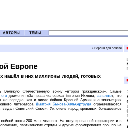
АВТОРЫ
ТЕМЫ
» Версия для печати
кой Европе
йх нашёл в них миллионы людей, готовых
ь Великую Отечественную войну «второй гражданской». Самые
ного
движения «За права человека» Евгения Ихлова,
заявляю
т, что
о же порядка, как и число бойцов Красной Армии и антинемецких
 живого литератора
Дмитрия Быкова-Зильбертруда
ограничиваются
в выдал Советский Союз». Уж очень народ кровавых большевиков
войной почти 200 млн. человек. На оккупированной территории и в
ополчение, партизанские отряды и другие формирования прошло не