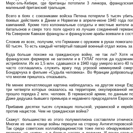
Мерс-эль-Кебире, где британцы потопили 3 линкора, французска
маленький британский тральщик.
Всего в боях с союзниками войска Петена потеряли 5 тысяч убит
боевых действиях в Дании и Норвегии в апреле-июне 1940 года по
кампанией. Кроме того колониальные солдаты и местные жители а
батальонов и сверх того полк одного из лучших соединений герман
На Северном Кавказе французы и французские арабы воевали в сост
Сложив их всех, получим, что Германии с оружием в руках помогало
60 тысяч. То есть каждый четвёртый павший военный отдал жизнь за
Куда больше похоже на гражданскую войну, не так ли? Хотя н
французских фермеров не загоняли и в ГУЛАГ поэтов да художник
истребляли. Их из 1,5 млн. сдавшихся в 1940 году умерло всего 40 т
часто соглашались служить врагу под угрозой неминуемой смер
Бондарчука в фильме «Судьба человека». Во Франции добровольце
что многим пришлось отказывать.
Не менее впечатляющая картина наблюдалась на другом конце Евр
три четверти которых оказалось на территории, оккупированной н
прошло порядка 2 млн. человек. В германской армии, по данным 
Даже дедушка бывшего премьера и недавнего председателя Евросою
Прибавив десятки тысяч служащих польской, украинской и еврей
против нацистов. Чем не гражданская война?
Скажут: большинство из этого полумиллиона составляли этничес
Многие из них в конце войны перешли на сторону Антигитлеровской 
Так среди советских коллаборационистов тоже легко обнаруживают
правило, не «хиви», а в боевых частях и полиции. И почти столь