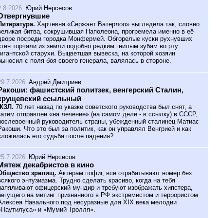
2.8.2026
Юрий Нерсесов
Отвергнувшие
Литература.
Харчевня «Сержант Ватерлоо» выглядела так, словно
великая битва, сокрушившая Наполеона, прогремела именно в её
дворе посреди городка Монфермей. Обгорелые куски рухнувших
стен торчали из земли подобно редким гнилым зубам во рту
гигантской старухи. Выцветшая вывеска, на которой хозяин
выносил с поля боя своего генерала, валялась в стороне.
29.7.2026
Андрей Дмитриев
Ракоши: фашистский политзек, венгерский Сталин,
хрущевский ссыльный
ЖЗЛ.
70 лет назад по указке советского руководства был снят, а
затем отправлен «на лечение» (на самом деле - в ссылку) в СССР,
послевоенный руководитель страны, убежденный сталинец Матиас
Ракоши. Что это был за политик, как он управлял Венгрией и как
сложилась его судьба после падения?
25.7.2026
Юрий Нерсесов
Мятеж декабристов в кино
Общество зрелищ.
Актёрам пофиг, все отрабатывают номер без
всякого энтузиазма. Трудно сделать красиво, когда на тебя
напяливают офицерский мундир и требуют изображать хипстера,
бегущего на митинг признанного в РФ экстремистом и террористом
Алексея Навального под несуразные для XIX века мелодии
«Наутилуса» и «Мумий Тролля».