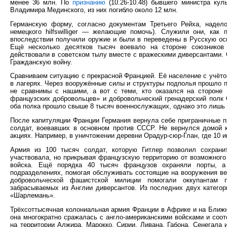
менее 36 млн. По
признанию
(10.26-10.48) бывшего министра кул
Владимира Мединского, из них погибло около 12 млн.
Германскую форму, согласно документам Третьего Рейха, надело
немецкого hilfswilliger — желающие помочь). Служили они, как
впоследствии получили оружие и были в переведены в Русскую ос
Ещё несколько десятков тысяч воевало на стороне союзников 
действовали в советском тылу вместе с вражескими диверсантами. 
Гражданскую войну.
Сравниваем ситуацию с прекрасной Францией. Её население с учётом
в лагерях. Через вооружённые силы и структуры подполья прошло п
не сравнимы с нашими, а вот с теми, кто оказался на стороне 
французских добровольцев» и добровольческий гренадерский полк
оба полка прошло свыше 8 тысяч военнослужащих, однако это лишь 
После капитуляции Франции Германия вернула себе приграничные п
солдат, воевавших в основном против СССР. Не вернулся домой к
акциях. Например, в уничтожении деревни Орадур-сюр-Глан, где 10 и
Армия из 100 тысяч солдат, которую Гитлер позволил сохран
участвовала, но прикрывая французскую территорию от возможного
войска. Ещё порядка 40 тысяч французов охраняли порты, а
подразделениях, помогая обслуживать состоящие на вооружения ве
добровольческой фашистской милиции помогали оккупантам п
забрасываемых из Англии диверсантов. Из последних двух категор
«Шарлемань».
Трёхсоттысячная колониальная армия Франции в Африке и на Ближн
она многократно сражалась с англо-американскими войсками и соо
на территории Алжира, Марокко, Сирии, Ливана, Габона, Сенегала 