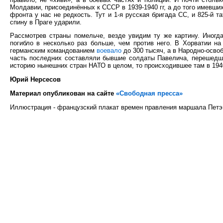
Молдавии, присоединённых к СССР в 1939-1940 гг, а до того имевши
фронта у нас не редкость. Тут и 1-я русская бригада СС, и 825-й 
спину в Праге ударили.
Рассмотрев страны помельче, везде увидим ту же картину. Иногд
погибло в несколько раз больше, чем против него. В Хорватии на
германским командованием
воевало
до 300 тысяч, а в Народно-осво
часть последних составляли бывшие солдаты Павелича, перешедши
историю нынешних стран НАТО в целом, то происходившее там в 1940
Юрий Нерсесов
Материал опубликован на сайте
«Свободная пресса»
Иллюстрация - французский плакат времен правления маршала Петэ