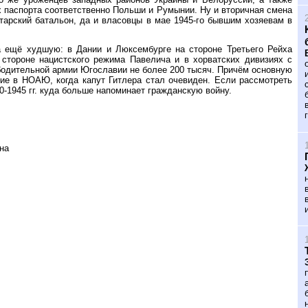
х паспорта соответственно Польши и Румынии. Ну и вторичная смена
татарский батальон, да и власовцы в мае 1945-го бывшим хозяевам в
а ещё худшую: в Дании и Люксембурге на стороне Третьего Рейха
 стороне нацистского режима Павелича и в хорватских дивизиях с
бодительной армии Югославии не более 200 тысяч. Причём основную
е в НОАЮ, когда капут Гитлера стал очевиден. Если рассмотреть
-1945 гг. куда больше напоминает гражданскую войну.
на