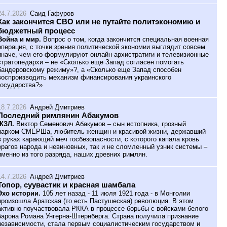
24.7.2026
Саид Гафуров
Как закончится СВО или не путайте политэкономию и
бюджетный процесс
Война и мир.
Вопрос о том, когда закончится специальная военная
операция, с точки зрения политической экономии выглядит совсем
иначе, чем его формулируют онлайн-архистратиги и телевизионные
стратопедархи – не «Сколько еще Запад согласен помогать
бандеровскому режиму»?, а «Сколько еще Запад способен
воспроизводить механизм финансирования украинского
государства?»
18.7.2026
Андрей Дмитриев
Последний римлянин Абакумов
ЖЗЛ.
Виктор Семенович Абакумов – сын истопника, грозный
нарком СМЕРШа, любитель женщин и красивой жизни, державший
в руках карающий меч госбезопасности, с которого капала кровь
врагов народа и невиновных, так и не сломленный узник системы –
именно из того разряда, наших древних римлян.
14.7.2026
Андрей Дмитриев
Топор, суувастик и красная шамбала
Эхо истории.
105 лет назад - 11 июля 1921 года - в Монголии
произошла Аратская (то есть Пастушеская) революция. В этом
активно поучаствовала РККА в процессе борьбы с войсками белого
барона Романа Унгерна-Штернберга. Страна получила признание
независимости, стала первым социалистическим государством и