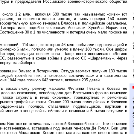
ьтуры и председателя Российского военно-исторического общества
 около 1,2 млн., включая 680 тысяч так называемых «хиви» (от
 правило, во вспомогательных частях, и лишь порядка 150 тысяч
вободительную армию генерала Власова и полицейские батальоны.
Гитлера или, подобно чеченским боевикам Хусейна Исраилова,
Соотношение 30 к 1 по численности и потерям очень мало похоже на
 колоний - 114 млн., из которых 46 млн. побывали под оккупацией и
римерно 6 млн., погибло или умерло в плену 180 тысяч. Обе цифры
Гитлера, ситуация совсем иная. Чаще всего вспоминают «Легион
 СС, развёрнутые в конце войны в дивизию СС «Шарлемань». Через
верхушка айсберга.
ровинции Эльзас и Лотарингию. Оттуда вермахт получил 130 тысяч
аждый третий из них, а некоторые «отличились» и в карательных
юня 1944 года погибло 642 жителя, включая 205 детей.
ить вассальному режиму маршала Филиппа Петэна в боевых не
 десанта союзников, освобождала для Восточного фронта немецкие
 также служила в иных охранных, транспортных и ремонтных
рмахта трофейные танки. Свыше 200 тысяч полицейских и боевиков
оддерживать порядок, отлавливая подпольщиков, партизан и
ий многие в конце войны сбежали с немцами и 5 тысяч вступили в
ем Востоке не отличалась высокой боеспособностью. Тем не менее
течественниками, вставшими под знамя генерала Де Голля. Бои шли
и острова Мадагаскар. Кроме того, мстя за разгром своего флота в