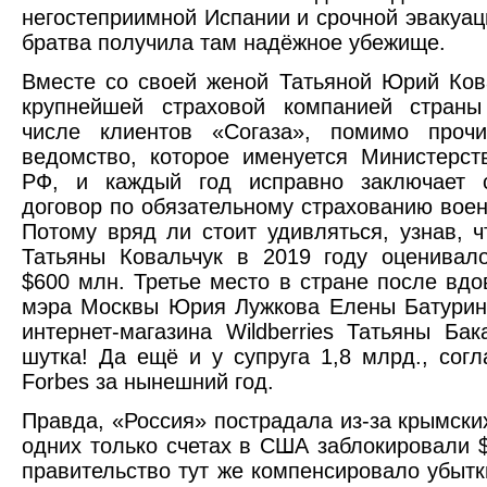
негостеприимной Испании и срочной эвакуац
братва получила там надёжное убежище.
Вместе со своей женой Татьяной Юрий Ков
крупнейшей страховой компанией страны
числе клиентов «Согаза», помимо прочи
ведомство, которое именуется Министерс
РФ, и каждый год исправно заключает 
договор по обязательному страхованию вое
Потому вряд ли стоит удивляться, узнав, ч
Татьяны Ковальчук в 2019 году оценивал
$600 млн. Третье место в стране после вдо
мэра Москвы Юрия Лужкова Елены Батурин
интернет-магазина Wildberries Татьяны Ба
шутка! Да ещё и у супруга 1,8 млрд., сог
Forbes за нынешний год.
Правда, «Россия» пострадала из-за крымских
одних только счетах в США заблокировали $
правительство тут же компенсировало убытк