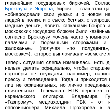
главнейших государевых бирючей. Согл
Брокгауза и Эфрона
, бирюч — глашатай ца
«обнародовали свои указы: и о новом на
людей в полки, и о сыске беглых, о запрещ
медные деньги, ловить капканами бобров 
московских государях бирючи были казённы
согласно Брокгаузу «очень часто упоминаю
палачами и тюремными сторожами и 
жалованье» (получая «по полуденге
московке»), которое выплачивали «земские 
Теперь ситуация слегка изменилась. Есть д
нельзя делать официально, чтобы старши
партнёры не осуждали, например, национ
прессу и телевидение. Тогда и приходится 
лиц не официальных, но лично преданных
влиятельных. Телеканал НТВ перешёл от
израильского олигарха Владимира Гу
«Газпрому», медиахолдинг РБК - от и
оппозиционера Михаила Прохорова к а