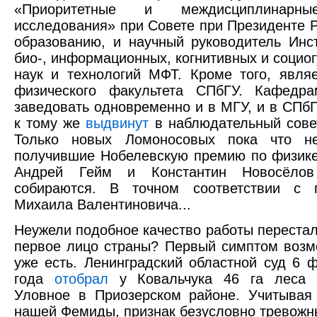
«Приоритетные и междисциплинарн
исследования» при Совете при Президенте Р
образованию, и научный руководитель Инст
био-, информационных, когнитивных и социо
наук и технологий МФТ. Кроме того, явля
физического факультета СПбГУ. Кафедра
заведовать одновременно и в МГУ, и в СПбГ
к тому же
выдвинут
в наблюдательный сове
Только новых Ломоносовых пока что н
получившие Нобелевскую премию по физике
Андрей Гейм и Константин Новосёло
собираются. В точном соответствии с 
Михаила Валентиновича...
Неужели подобное качество работы перестал
первое лицо страны? Первый симптом воз
уже есть. Ленинградский областной суд 6 
года
отобрал
у Ковальчука 46 га леса 
Уловное в Приозерском районе. Учитывая
нашей Фемиды, признак безусловно тревожн