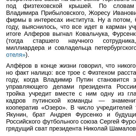
под физтеховской крышей. По словам 
Владимира Прибыловского, Жоресу Иванови
фирмы в интересах института. Ну а потом, 
году, выяснилось, что все идет в карман уч
итоге Алферов выгнал Ковальчука, Фурсен
(тогда старшего научного сотрудни
миллиардера и совладельца петербургско
отеля»
).
Алфёров в конце жизни говорил, что никого
но факт налицо: все трое с Физтехом расста
году, когда Владимир Путин становится 
управляющего делами президента России
тройка учредит вместе с ним одну из гл
кадров путинской команды — знамени
кооператив «Озеро». В число учредителей
Якунин, брат Андрея Фурсенко и будущи
Российского футбольного союза Сергей Фурсе
грядущий сват президента Николай Шамалов