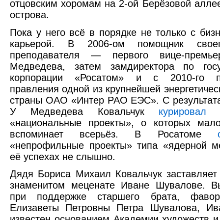
отцовским хоромам на 2-ой Берёзовой аллее,
острова.
Пока у него всё в порядке не только с бизн
карьерой. В 2006-ом помощник свое
преподавателя — первого вице-премье
Медведева, затем замдиректора по госу
корпорации «Росатом» и с 2010-го пр
правления одной из крупнейшей энергетичес
страны ОАО «Интер РАО ЕЭС». С результат
У Медведева Ковальчук
курировал
пр
«национальные проекты», о которых мало
вспоминает всерьёз. В Росатоме
«непрофильные проекты» типа «ядерной м
её успехах не слышно.
Дядя Бориса Михаил Ковальчук заставляет
знаменитом меценате Иване Шувалове. В
при поддержке старшего брата, фавор
Елизаветы Петровны Петра Шувалова, Ив
известен основанием Академии художеств и