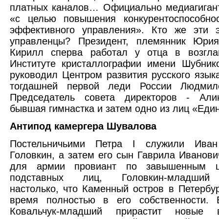
платных каналов… Официально медиагига
«с целью повышения конкурентоспособно
эффективного управления». Кто же эти 
управленцы? Президент, племянник Юрия
Кирилл сперва работал у отца в возгл
Институте кристаллографии имени Шубник
руководил Центром развития русского язык
тогдашней первой леди России Людмил
Председатель совета директоров - Али
бывшая гимнастка и затем одно из лиц «Еди
Антипод камергера Шувалова
Постельничьими Петра I служили Иван
Головкин, а затем его сын Гаврила Иванови
для армии провиант по завышенным ц
подставных лиц, Головкин-младший 
настолько, что Каменный остров в Петербу
время полностью в его собственности. 
Ковальчук-младший прирастит новые 