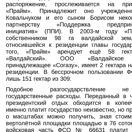
распоряжение, прослеживается на п
«Прайм». Принадлежит оно учрежден
Ковальчуком и его сыном Борисом неко
партнерству «Поддержка предприни
инициатив» (ППИ). В 2003-м году «П
собственником 98 га валдайской земл
относившейся к резиденции главы госуда
того, «Прайм» арендует ещё 58 гект
«Валдайский». ООО «Валдайское п
принадлежащее «Согазу», имеет 2 гектара н
резиденции. В бессрочном пользовании Ф
лишь 151 гектар из 309.
Подобное разгосударствление н
государственные расходы. Переданный в 
президентский отдых обходится в копееч
именно платит государство неизвестно, но п
о масштабах можно получить, зная стоим
вертолётной площадки площадью в 76 соток
войсковая часть ФСО № 66631 платит 