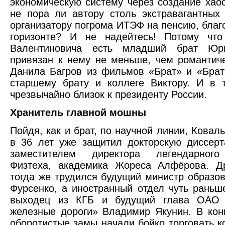
экономическую систему через создание хао
не пора ли автору столь экстравагантных
организатору погрома ИТЭФ на пенсию, благо
горизонте? И не надейтесь! Потому чт
Валентиновича есть младший брат Юри
привязан к нему не меньше, чем романтич
Данила Багров из фильмов «Брат» и «Брат
старшему брату и коллеге Виктору. И в 
чрезвычайно близок к президенту России.
Хранитель главной мошны
Пойдя, как и брат, по научной линии, Ковал
в 36 лет уже защитил докторскую диссер
заместителем директора легендарного
Физтеха, академика Жореса Алфёрова. Д
тогда же трудился будущий министр образо
Фурсенко, а иностранный отдел чуть раньш
выходец из КГБ и будущий глава ОАО 
железные дороги» Владимир Якунин. В кон
оборотистые замы начали бойко торговать 