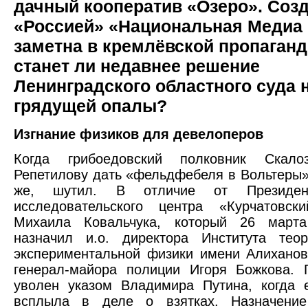
дачный кооператив «Озеро». Соз
«Россией» «Национальная Медиа 
заметна в кремлёвской пропаганд
станет ли недавнее решение
Ленинградского областного суда 
грядущей опалы?
Изгнание физиков для девелоперов
Когда грибоедовский полковник Скало
Репетилову дать «фельдфебеля в Вольтеры»,
же, шутил. В отличие от Президен
исследовательского центра «Курчатовски
Михаила Ковальчука, который 26 март
назначил и.о. директора Института теор
экспериментальной физики имени Алиханов
генерал-майора полиции Игоря Божкова. 
уволен указом Владимира Путина, когда
всплыла в деле о взятках. Назначени