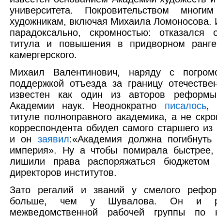
университета. Покровительством мног
художникам, включая Михаила Ломоносова. И
парадоксально, скромностью: отказался 
титула и повышения в придворном ранге
камергерского.
Михаил Валентинович, наряду с погро
поддержкой отъезда за границу отечестве
известен как один из авторов реформы
Академии наук. Неоднократно
писалось
, 
титуле полноправного академика, а не скро
корреспондента обидел самого старшего из 
и он
заявил
:«Академия должна погибнуть
империя». Ну а чтобы помирала быстрее,
лишили права распоряжаться бюджетом 
директоров институтов.
Зато регалий и званий у смелого рефор
больше, чем у Шувалова. Он и ру
межведомственной рабочей группы по 