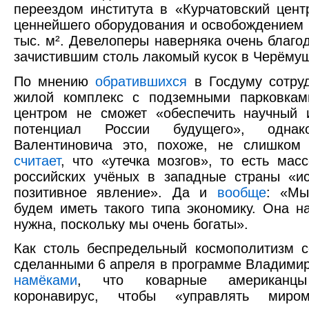
переездом института в «Курчатовский цент
ценнейшего оборудования и освобождением
тыс. м². Девелоперы наверняка очень благо
зачистившим столь лакомый кусок в Черёмуш
По мнению
обратившихся
в Госдуму сотру
жилой комплекс с подземными парковкам
центром не сможет «обеспечить научный 
потенциал России будущего», одна
Валентиновича это, похоже, не слишком 
считает
, что «утечка мозгов», то есть мас
российских учёных в западные страны «и
позитивное явление». Да и
вообще
: «Мы
будем иметь такого типа экономику. Она н
нужна, поскольку мы очень богаты».
Как столь беспредельный космополитизм с
сделанными 6 апреля в программе Владими
намёками
, что коварные американцы
коронавирус, чтобы «управлять миром