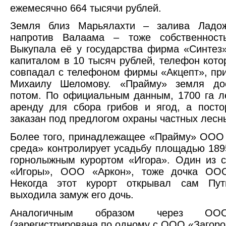
ежемесячно 664 тысячи рублей.
Земля близ Марьялахти – залива Ладож
напротив Валаама – тоже собственност
Выкупала её у государства фирма «Синтез
капиталом в 10 тысяч рублей, телефон кото
совпадал с телефоном фирмы «Акцепт», п
Михаилу Шеломову. «Прайму» земля до
потом. По официальным данным, 1700 га л
аренду для сбора грибов и ягод, а пост
заказан под предлогом охраны частных лесн
Более того, принадлежащее «Прайму» ООО
среда» контролирует усадьбу площадью 189
горнолыжным курортом «Игора». Один из 
«Игоры», ООО «Аркон», тоже дочка ОО
Некогда этот курорт открывал сам Пу
выходила замуж его дочь.
Аналогичным образом через ОО
(зарегистрирована по одному с ООО «Загоро