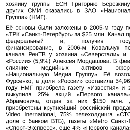
хозяину группы ЕСН Григорию Берёзкину
других СМИ оказались в ЗАО «Национа
Группа» (НМГ).
Её основы были заложены в 2005-м году 
«ТРК «Санкт-Петербург» за $25 млн. Канал п
федеральный и, получив госуда
финансирование, в 2006-м Ковальчук п
канала РенТВ у хозяина «Северстали» и 
«России» (5,9%) Алексея Мордашова. В фев
слияние медийных активов офо
«Национальную Медиа Группу». Её возгл
Фурсенко, а доля «России» составила 54,9
году НМГ приобрела газету «Известия» и 
выкупила 25% акций «Первого канала
Абрамовича, отдав за них $150 млн. 
приобретены крупнейший российский прод
Video Inernational, 75% телехолдинга «С
доле с банком ВТБ), газеты «Metro Санкт-
«Спорт-Экспресс», ещё 4% «Первого канала