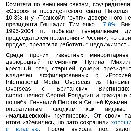
Комитета по внешним связям, соучредителя
«Озеро» и президентского свата Николая
10,3% и у «Трансойл групп» доверенного н
президента Геннадия Тимченко -
7,9%
. Ви
1995-2004 гг. побывал генеральным д
председателем правления «России», но свои
продал, предпочтя работать с недвижимость
Среди прочих известных миноритариев
двоюродный племянник Путина Михаи
крестный отец старшей дочери президент
владелец аффилированных с «Россие
International Media Overseas из Панамы
Overseas с Британских Виргинских
виолончелист Сергей Ролдугин и граждане 
пошиба. Геннадий Петров и Сергей Кузьмин 
оперативным сводкам как видные 
«малышевской» группировки. От своих па
итоге избавились, но зато сохранили
хороши
с властью
. После выхода под зало