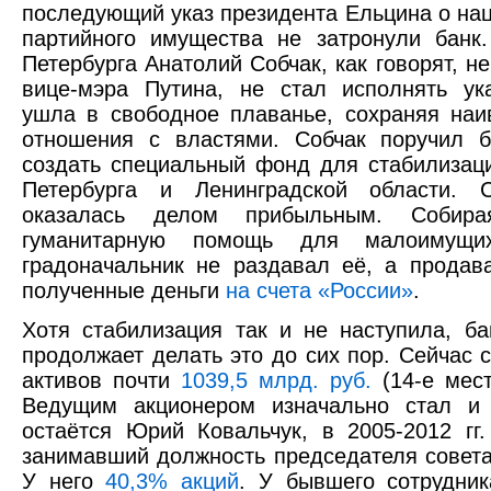
последующий указ президента Ельцина о на
партийного имущества не затронули банк
Петербурга Анатолий Собчак, как говорят, н
вице-мэра Путина, не стал исполнять ук
ушла в свободное плаванье, сохраняя на
отношения с властями. Собчак поручил б
создать специальный фонд для стабилизац
Петербурга и Ленинградской области. С
оказалась делом прибыльным. Собира
гуманитарную помощь для малоимущих
градоначальник не раздавал её, а продав
полученные деньги
на счета «России»
.
Хотя стабилизация так и не наступила, ба
продолжает делать это до сих пор. Сейчас с
активов почти
1039,5 млрд. руб.
(14-е мест
Ведущим акционером изначально стал и
остаётся Юрий Ковальчук, в 2005-2012 гг
занимавший должность председателя совета
У него
40,3% акций
. У бывшего сотрудник