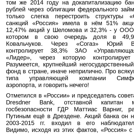
том же 2014 году на докапитализацию ба
рублей через облигации федерального зай
только слегка перестроить структуры «
санкций «Россия» имела в нём 51% акци
12,47% акций у Шеломова и 32,3% - у ООО
котором в свою очередь доля в 49,
Ковальчуков. Через «Согаз» Юрий Ва
контролирует 38,3% ЗАО «Управляюща
«Лидер», через которую контролирует
Разумеется, крупнейший негосударственны
фонд в стране, иначе неприлично. Про всяку
типа управляющей компании Симфер
аэропорта, и говорить нечего!
Отметился в «России» и председатель совет
Dresdner Bank, отставной капитан ми
госбезопасности ГДР Маттиас Варниг, р
Путиным ещё в Дрездене. Акций банка он н
2003-2015 гг. входил в его наблюдател
Видимо, исходя из этих фактов, «Россия» с