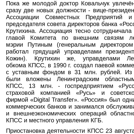
Пока же молодой доктор Ковальчук увлечё
сразу две новых должности - вице-президен
Ассоциации Совместных Предприятий и
председателя совета директоров банка «Рос
Крутихина. Ассоциация тесно сотрудничала
главой Комитета по внешним связям ле
мэрии Путиным (генеральным директором
работал грядущий управделами президен
Кожин). Крутихин же, управделами Лен
обкома КПСС, в 1990 г. создал паевой комме
с уставным фондом в 31 млн. рублей. Из
были вложены Ленинградским областны
КПСС, 13 млн. - госпредприятием «Русс
страховой компанией «Русь» и советско-
фирмой «Digital Transfer». «Россия» был од
коммерческих банков и занимался обслужив
и внешнеэкономических операций областн
КПСС и местного управления КГБ.
Приостановка деятельности КПСС 23 августа