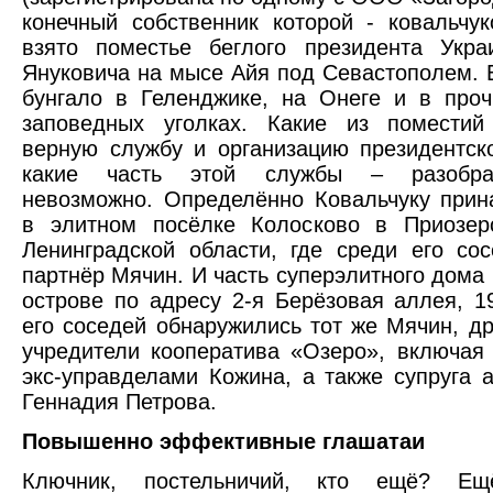
конечный собственник которой - ковальчу
взято поместье беглого президента Укра
Януковича на мысе Айя под Севастополем.
бунгало в Геленджике, на Онеге и в проч
заповедных уголках. Какие из поместий
верную службу и организацию президентско
какие часть этой службы – разобра
невозможно. Определённо Ковальчуку при
в элитном посёлке Колосково в Приозер
Ленинградской области, где среди его со
партнёр Мячин. И часть суперэлитного дома
острове по адресу 2-я Берёзовая аллея, 1
его соседей обнаружились тот же Мячин, д
учредители кооператива «Озеро», включа
экс-управделами Кожина, а также супруга а
Геннадия Петрова.
Повышенно эффективные глашатаи
Ключник, постельничий, кто ещё? Е