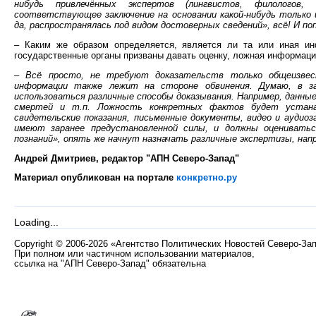
нибудь привлечённых экспертов (лингвистов, филологов, 
соответствующее заключение на основании какой-нибудь только 
да, распространялась под видом достоверных сведений», всё! И поп
– Каким же образом определяется, является ли та или иная и
государственные органы призваны давать оценку, ложная информация
– Всё просто, не требуют доказательств только общеизвес
информации также лежит на стороне обвинения. Думаю, в з
использоваться различные способы доказывания. Например, данные
смертей и т.п. Ложность конкретных фактов будет устанав
свидетельские показания, письменные документы, видео и аудиоз
имеют заранее предустановленной силы, и должны оцениватьс
познаний», опять же начнут назначать различные экспертизы, напр
Андрей Дмитриев, редактор "АПН Северо-Запад"
Материал опубликован на портале
конкретно.ру
Loading...
Copyright
©
2006-2026 «Агентство Политических Новостей Северо-За
При полном или частичном использовании материалов,
ссылка на "АПН Северо-Запад" обязательна