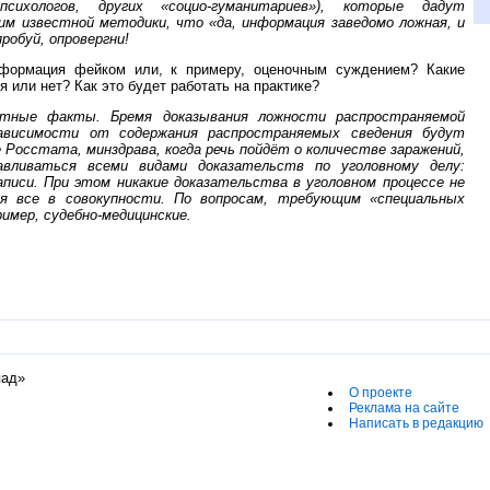
психологов, других «социо-гуманитариев»), которые дадут
им известной методики, что «да, информация заведомо ложная, и
робуй, опровергни!
нформация фейком или, к примеру, оценочным суждением? Какие
 или нет? Как это будет работать на практике?
тные факты. Бремя доказывания ложности распространяемой
ависимости от содержания распространяемых сведения будут
 Росстата, минздрава, когда речь пойдёт о количестве заражений,
ливаться всеми видами доказательств по уголовному делу:
аписи. При этом никакие доказательства в уголовном процессе не
я все в совокупности. По вопросам, требующим «специальных
имер, судебно-медицинские.
пад»
О проекте
Реклама на сайте
Написать в редакцию