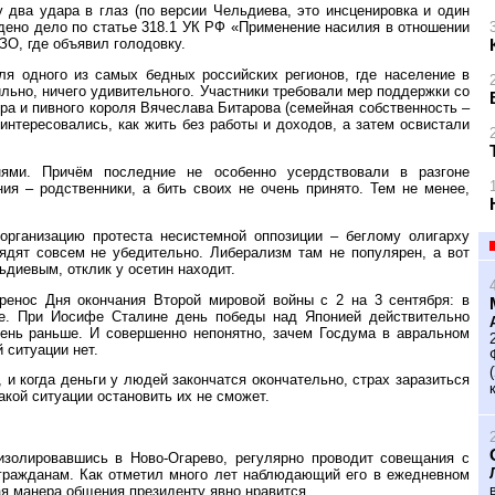
 два удара в глаз (по версии Чельдиева, это инсценировка и один
ждено дело по статье 318.1 УК РФ «Применение насилия в отношении
О, где объявил голодовку.
ля одного из самых бедных российских регионов, где население в
ильно, ничего удивительного. Участники требовали мер поддержки со
ра и пивного короля Вячеслава Битарова (семейная собственность –
оинтересовались, как жить без работы и доходов, а затем освистали
ями. Причём последние не особенно усердствовали в разгоне
ия – родственники, а бить своих не очень принято. Тем не менее,
рганизацию протеста несистемной оппозиции – беглому олигарху
дят совсем не убедительно. Либерализм там не популярен, а вот
ьдиевым, отклик у осетин находит.
ренос Дня окончания Второй мировой войны с 2 на 3 сентября: в
не. При Иосифе Сталине день победы над Японией действительно
день раньше. И совершенно непонятно, зачем Госдума в авральном
 ситуации нет.
 и когда деньги у людей закончатся окончательно, страх заразиться
акой ситуации остановить их не сможет.
золировавшись в Ново-Огарево, регулярно проводит совещания с
 гражданам. Как отметил много лет наблюдающий его в ежедневном
я манера общения президенту явно нравится.