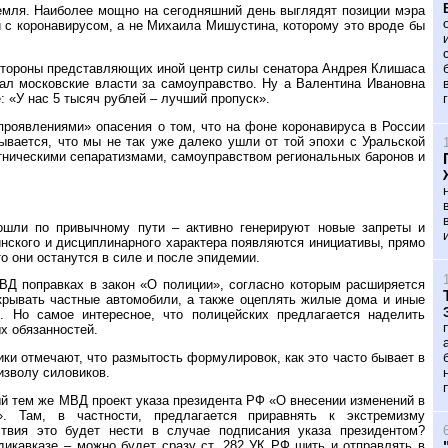
мля. Наиболее мощно на сегодняшний день выглядят позиции мэра
 с коронавирусом, а не Михаила Мишустина, которому это вроде бы
 стороны представляющих иной центр силы сенатора Андрея Клишаса
ал московские власти за самоуправство. Ну а Валентина Ивановна
: «У нас 5 тысяч рублей – лучший пропуск».
проявлениями» опасения о том, что на фоне коронавируса в России
ывается, что мы не так уже далеко ушли от той эпохи с Уральской
тническими сепаратизмами, самоуправством региональных баронов и
пошли по привычному пути – активно генерируют новые запреты и
нского и дисциплинарного характера появляются инициативы, прямо
о они останутся в силе и после эпидемии.
ВД поправках в закон «О полиции», согласно которым расширяется
крывать частные автомобили, а также оцеплять жилые дома и иные
. Но самое интересное, что полицейских предлагается наделить
х обязанностей.
ики отмечают, что размытость формулировок, как это часто бывает в
изволу силовиков.
й тем же МВД проект указа президента РФ «О внесении изменений в
. Там, в частности, предлагается приравнять к экстремизму
ствия это будет нести в случае подписания указа президентом?
дикавказе – можно будет сразу ст. 282 УК РФ шить и отправлять в