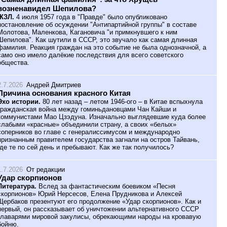
возненавидел Шепилова?
ЖЗЛ.
4 июля 1957 года в "Правде" было опубликовано
постановление об осуждении "Антипартийной группы" в составе
Молотова, Маленкова, Кагановича "и примкнувшего к ним
Шепилова". Как шутили в СССР, это звучало как самая длинная
фамилия. Реакция граждан на это событие не была однозначной, а
само оно имело далёкие последствия для всего советского
общества.
2.7.2026
Андрей Дмитриев
Причина основания красного Китая
Эхо истории.
80 лет назад – летом 1946-ого – в Китае вспыхнула
гражданская война между гоминьдановцами Чан Кайши и
коммунистами Мао Цзэдуна. Изначально выглядевшие куда более
слабыми «красные» объединили страну, а своих «белых»
соперников во главе с генералиссимусом и международно
признанным правителем государства загнали на остров Тайвань,
где те по сей день и пребывают. Как же так получилось?
1.7.2026
От редакции
Удар скорпионов
Литература.
Вслед за фантастическим боевиком «Песня
скорпионов» Юрий Нерсесов, Елена Прудникова и Алексей
Щербаков презентуют его продолжение «Удар скорпионов». Как и
первый, он рассказывает об уничтожении альтернативного СССР
главарями мировой закулисы, обрекающими народы на кровавую
бойню.