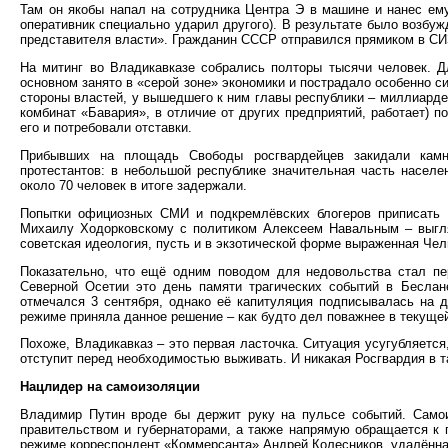
Там он якобы напал на сотрудника Центра Э в машине и нанес ему
оперативник специально ударил другого). В результате было возбу
представителя власти». Гражданин СССР отправился прямиком в СИЗ
На митинг во Владикавказе собрались полторы тысячи человек. Д
основном занято в «серой зоне» экономики и пострадало особенно с
стороны властей, у вышедшего к ним главы республики – миллиарде
комбинат «Бавария», в отличие от других предприятий, работает) п
его и потребовали отставки.
Прибывших на площадь Свободы росгвардейцев закидали камн
протестантов: в небольшой республике значительная часть населен
около 70 человек в итоге задержали.
Попытки официозных СМИ и подкремлёвских блогеров приписать о
Михаилу Ходорковскому с политиком Алексеем Навальным – выгля
советская идеология, пусть и в экзотической форме выраженная Чел
Показательно, что ещё одним поводом для недовольства стал пе
Северной Осетии это день памяти трагических событий в Бесла
отмечался 3 сентября, однако её капитуляция подписывалась на 
режиме приняла данное решение – как будто дел поважнее в текущей
Похоже, Владикавказ – это первая ласточка. Ситуация усугубляется,
отступит перед необходимостью выживать. И никакая Росгвардия в т
Нацлидер на самоизоляции
Владимир Путин вроде бы держит руку на пульсе событий. Самои
правительством и губернаторами, а также напрямую обращается к
режиме корреспондент «Коммерсанта» Андрей Колесников, удалённа