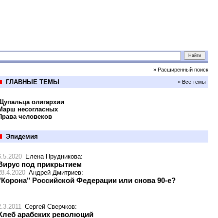
» Расширенный поиск
ГЛАВНЫЕ ТЕМЫ
» Все темы
Щупальца олигархии
Марш несогласных
Права человеков
Эпидемия
6.5.2020
Елена Прудникова
:
Вирус под прикрытием
28.4.2020
Андрей Дмитриев
:
"Корона" Российской Федерации или снова 90-е?
2.3.2011
Сергей Сверчков
:
Хлеб арабских революций