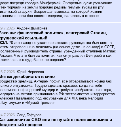
дворе посреди городка Монфермей. Обгорелые куски рухнувших
стен торчали из земли подобно редким гнилым зубам во рту
гигантской старухи. Выцветшая вывеска, на которой хозяин
выносил с поля боя своего генерала, валялась в стороне.
29.7.2026
Андрей Дмитриев
Ракоши: фашистский политзек, венгерский Сталин,
хрущевский ссыльный
ЖЗЛ.
70 лет назад по указке советского руководства был снят, а
затем отправлен «на лечение» (на самом деле - в ссылку) в СССР,
послевоенный руководитель страны, убежденный сталинец Матиас
Ракоши. Что это был за политик, как он управлял Венгрией и как
сложилась его судьба после падения?
25.7.2026
Юрий Нерсесов
Мятеж декабристов в кино
Общество зрелищ.
Актёрам пофиг, все отрабатывают номер без
всякого энтузиазма. Трудно сделать красиво, когда на тебя
напяливают офицерский мундир и требуют изображать хипстера,
бегущего на митинг признанного в РФ экстремистом и террористом
Алексея Навального под несуразные для XIX века мелодии
«Наутилуса» и «Мумий Тролля».
24.7.2026
Саид Гафуров
Как закончится СВО или не путайте политэкономию и
бюджетный процесс