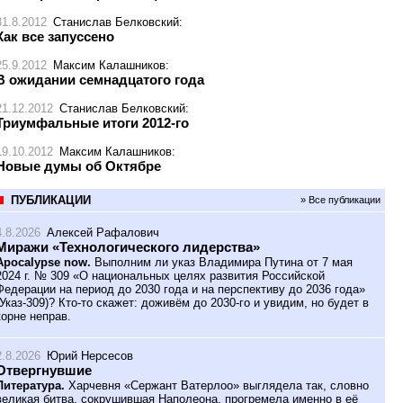
31.8.2012
Станислав Белковский
:
Как все запуссено
25.9.2012
Максим Калашников
:
В ожидании семнадцатого года
21.12.2012
Станислав Белковский
:
Триумфальные итоги 2012-го
19.10.2012
Максим Калашников
:
Новые думы об Октябре
ПУБЛИКАЦИИ
» Все публикации
4.8.2026
Алексей Рафалович
Миражи «Технологического лидерства»
Apocalypse now.
Выполним ли указ Владимира Путина от 7 мая
2024 г. № 309 «О национальных целях развития Российской
Федерации на период до 2030 года и на перспективу до 2036 года»
(Указ-309)? Кто-то скажет: доживём до 2030-го и увидим, но будет в
корне неправ.
2.8.2026
Юрий Нерсесов
Отвергнувшие
Литература.
Харчевня «Сержант Ватерлоо» выглядела так, словно
великая битва, сокрушившая Наполеона, прогремела именно в её