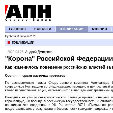
ГЛАВНАЯ
НОВОСТИ
ПУБЛИКАЦИИ
МНЕНИЯ
Суббота, 8 августа 2026
ПУБЛИКАЦИИ
2020-04-28
Андрей Дмитриев
"Корона" Российской Федерации 
Как изменилось поведение российских властей за
Осетия – первая ласточка протестов
По распоряжению главы Следственного комитета Александра Б
сотрудников Росгвардии во Владикавказе, передано в центральный а
кто-то из участников акции, отбывающих сейчас административный ар
Выходить на улицы североосетинской столицы призвал оперный 
коронавирус, ни вообще в российскую государственность, и счита
по только что введённой в УК РФ статье 207.1 «Публичное рас
представляющих угрозу жизни и безопасности граждан», задержали в