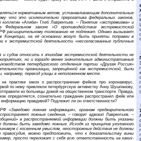
 являться нормативным актом, устанавливающим дополнительные
ому что это исключительно прерогатива федеральных законов,
й коллегии «Алиби» Глеб Лаврентьев. –
Понятие «экстремизма» и
 Федеральном законе «О противодействие экстремистской
РФ расширительному толкованию не подлежат. Однако вызывает
в Концепции, на её основании могут быть приняты поправки в
ни к экстремистской деятельности «несогласованные публичные
в и судов относить к эпизодам экстремистской деятельности не
роприятиях, но и гораздо менее значительные административные
руководством петербургского отделения партии «Другая Россия»
тельности организации, запрещённой как экстремистской, были
и, например, переход улицы в неположенном месте.
на практике закон о распространении фейков про коронавирус,
рвой по нему привлекли петербургскую активистку Анну Шушпанову,
ы отправили из больницы домой на общественном транспорте. Правда,
 как определяется, сознательно гражданин распространил фейк или
ую информацию правдивой? Подлежит ли он ответственности?
РФ «Заведомо ложная информация», органам предварительного
аспространяет ложные сведения,
– говорит адвокат Лаврентьев. –
ообщений» в распространяемой информации должны быть указаны
е должны быть заведомо ложные. Исходя из принципов уголовного
минимум с косвенным умыслом, неосторожные действия не должны
о правосудия, можно предположить, что к доказательству вины
ример, просто переложат с себя всю ответственность на каких-