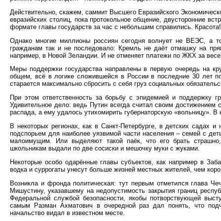
Действительно, скажем, саммит Высшего Евразийского Экономическо
евразийских столиц, пока протокольное общение, двусторонние встр
формате главы государств за час с небольшим справились. Красота!
Однако многие миллионы россиян сегодня волнует не ВЕЭС, а т
гражданам так и не последовало: Кремль не даёт отмашку на прям
например, в Новой Зеландии. И не отменяет платежи по ЖКХ за весе
Меры поддержки государства направлены в первую очередь на кру
общем, всё в логике сложившейся в России в последние 30 лет по
старается максимально сбросить с себя груз социальных обязательс
При этом ответственность за борьбу с эпидемией и поддержку г
Удивительное дело: ведь Путин всегда считал своим достижением ст
распада, а ему удалось утихомирить губернаторскую «вольницу». В к
В некоторых регионах, как в Санкт-Петербурге, в детских садах 
подспорьем для наиболее уязвимой части населения – семей с деть
малоимущим. Или выделяют такой паёк, что его брать страшно,
школьникам выдали по две сосиски и мешочку муки с жуками.
Некоторые особо одарённые главы субъектов, как например в Заба
водка и суррогаты унесут больше жизней местных жителей, чем коро
Возникла и фронда политическая: тут первым отметился глава Че
Мишустину, указавшему на недопустимость закрытия границ республ
Федеральной службой безопасности, якобы потворствующей выст
самым Разман Ахматович в очередной раз дал понять, что подч
начальство видал в известном месте.