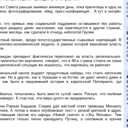
го Совета раньше занимал минимум день: пока прилетишь в одну из
ечи, фотографирование, обед, пресс-конференция... А тут в онлайн-
о, что прямых мер социальной поддержки оставшимся без работы
ую раздачу денег населению, как практикуется в других странах,
нние месяцы, как сделали в отнюдь небогатой Грузии.
пный бизнес, вроде полугосударственных сырьевых корпораций. В
литико-экономической модели, в рамках которой верховная власть
тв.
раждан президент фактически переложил на власть региональную.
роительство вертикали, говорил, что в 90-е страна стояла на грани
ритической ситуации же оказалось, что вертикаль не работает.
и начальной школе выдают продуктовые наборы, что стало неплохим
ми. Но в других, как в Чувашии и на Алтае, не дают ничего даже и
 как было в нашумевшей истории в карельской Питкяранте, где
йкалье, попытались было ввести сухой закон. Рискуя, что палёная
навирус. К счастью, эти меры долго не продержались.
чни Рамзан Кадыров. Сперва дал жёсткий ответ премьеру Михаилу
ики. А потом и вовсе опубликовал пост с резкой критикой в адрес
упающим против его народа «Новой газете» и «Эху Москвы». Тем
иняется только лично президенту Путину, а силовиков и прочее