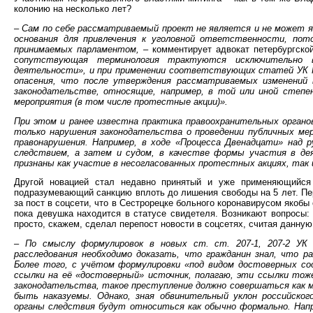
колонию на несколько лет?
– Сам по себе рассматриваемый проект не является и не может
основания для привлечения к уголовной ответственности, пот
принимаемых парламентом,
– комментирует адвокат петербургско
сопутствующая терминология трактуются исключительно в
деятельности», и при применении соответствующих статей УК 
опасения, что после утверждения рассматриваемых изменений 
законодательстве, относящие, например, в той или иной степе
мероприятия (в том числе протестные акции)».
При этом и ранее известна практика правоохранительных органо
только нарушения законодательства о проведении публичных ме
правонарушения. Например, в ходе «Процесса Двенадцати» над 
следствием, а затем и судом, в качестве формы участия в дея
признаны как участие в несогласованных протестных акциях, так 
Другой новацией стал недавно принятый и уже применяющийся 
подразумевающий санкцию вплоть до лишения свободы на 5 лет. Пе
за пост в соцсети, что в Сестрорецке больного коронавирусом якоб
пока девушка находится в статусе свидетеля. Возникают вопросы:
просто, скажем, сделал перепост новости в соцсетях, считая данн
– По смыслу формулировок в новых ст. ст. 207-1, 207-2 УК 
расследования необходимо доказать, что гражданин знал, что р
Более того, с учётом формулировки «под видом достоверных с
ссылки на её «достоверный» источник, полагаю, эти ссылки тож
законодательства, такое преступление должно совершаться как 
быть наказуемы. Однако, зная обвинительный уклон российског
органы следствия будут относиться как обычно формально. Нап