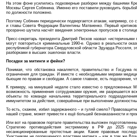
На этом фоне усилились подковерные разборки между башнями Кре
Москвы Сергея Собянина. Именно его поставили руководить борьбой
по должности положено.
Поэтому Собянин периодически подвергается атакам, например, со
и главы Совета Федерации Валентины Матвиенко. Первый критиков
прозрачно шутила насчёт введения электронных пропусков в столице
Пресс-секретарь президента Дмитрий Песков назвал «истеричными 
могут повториться криминальные 1990-е. Однако в реальности оказ
республикой губернатора Свердловской области Эдуарда Росселя, э
разборками в высших эшелонах власти.
Посадки за митинги и фейки?
Понимая, что обстановка накаляется, правительство и Госдума 
ограничения для граждан. И вместе с необходимыми мерами медици
бьющие по правам и свободам. А самое главное, есть подозрение, чт
К примеру, на минувшей неделе стало известно о предложенных М
возможность применения сотрудниками оружия, им разрешается вс
объекты по команде начальника территориального подразделения
иммунитетом за действия, совершённые при выполнении должностны
То есть, скажем, избил задержанного – и гуляй смело? Правозащитн
нашей стране, может привести к ещё большей безнаказанности и про
Или вот на правовом портале правительства выложен подготовленны
Стратегию противодействия экстремизму в РФ до 2025 года»
несанкционированные протестные акции. Какие правовые послед
Участникам не разрешенного властями митинга – как в том же Вла