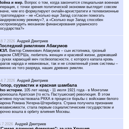
Война и мир.
Вопрос о том, когда закончится специальная военная
операция, с точки зрения политической экономии выглядит совсем
иначе, чем его формулируют онлайн-архистратиги и телевизионные
стратопедархи – не «Сколько еще Запад согласен помогать
бандеровскому режиму»?, а «Сколько еще Запад способен
воспроизводить механизм финансирования украинского
государства?»
18.7.2026
Андрей Дмитриев
Последний римлянин Абакумов
ЖЗЛ.
Виктор Семенович Абакумов – сын истопника, грозный
нарком СМЕРШа, любитель женщин и красивой жизни, державший
в руках карающий меч госбезопасности, с которого капала кровь
врагов народа и невиновных, так и не сломленный узник системы –
именно из того разряда, наших древних римлян.
14.7.2026
Андрей Дмитриев
Топор, суувастик и красная шамбала
Эхо истории.
105 лет назад - 11 июля 1921 года - в Монголии
произошла Аратская (то есть Пастушеская) революция. В этом
активно поучаствовала РККА в процессе борьбы с войсками белого
барона Романа Унгерна-Штернберга. Страна получила признание
независимости, стала первым социалистическим государством и
прочно вошла в орбиту влияния Москвы.
6.7.2026
Андрей Дмитриев
"Самая длинная фамилия": за что Хрущев