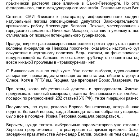
практически растерял своё влияние в Санкт-Петербурге. Но от
федерального, так и международного масштаба. Появление врио Бег
Сетевые СМИ близкого к ресторатору информационного холдинг
натуральный погром оппозиционных депутатов Законодательног
критиковать работу Александра Беглова. Похоже, массированная 
городского парламента Вячеслав Макаров, заставила умолкнуть все
отличалась от позиции потенциального губернатора.
Правда, широко растиражированные ролики против «депутата-траво
колонны либералов на Невском проспекте, оказались настолько бу
сочувствие к неугодному политику. Ведь, скажем, на фоне эпическ
выкуривающий на балконе многоэтажки трубочку с непонятным со
вовсе никакой проблемы в «травокурении» нет.
С Вишневским вышло ещё хуже. Уже после выборов, вдохновивши
аспирантки, пропагандисты-«поварята» попытались обвинить депут
Олесе. Хотя в РГПУ им. Герцена, где преподает Борис Лазаревич, та
При этом, когда общественный деятель и преподаватель Финэка
придумывать нелепый компромат, если на Вишневском и так клейма 
посадок по репрессивной 282 статьей УК РФ), те же пиарщики разнес
Получилась, по сути, реклама Бориса Вишневскому, который нача
поднять больной вопрос, когда Законодательное собрание утвержда
было всё в порядке. Ирина Петровна обещала разобраться…
Впрочем, нужда топтать либеральных парламентариев уже отпала ок
Хорошее предложение», – отреагировал на призыв привлечь Зако
заседании правительства Александр Беглов, обозначив тем самым де