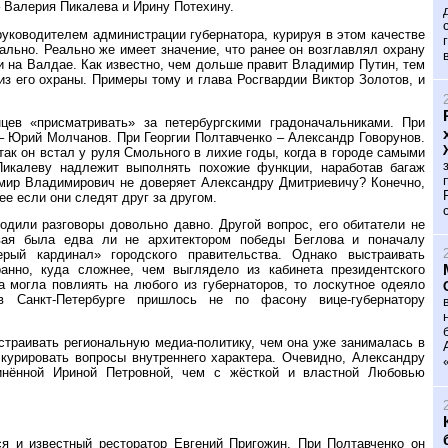
– Валерия Пикалева и Ирину Потехину.
уководителем администрации губернатора, курируя в этом качестве
ально. Реально же имеет значение, что ранее он возглавлял охрану
и на Валдае. Как известно, чем дольше правит Владимир Путин, тем
из его охраны. Примеры тому и глава Росгвардии Виктор Золотов, и
ев «присматривать» за петербургскими градоначальниками. При
 Юрий Молчанов. При Георгии Полтавченко – Александр Говорунов.
ак он встал у руля Смольного в лихие годы, когда в городе самыми
икалеву надлежит выполнять похожие функции, наработав багаж
имир Владимирович не доверяет Александру Дмитриевичу? Конечно,
ее если они следят друг за другом.
одили разговоры довольно давно. Другой вопрос, его обитатели не
вая была едва ли не архитектором победы Беглова и поначалу
рый кардинал» городского правительства. Однако выстраивать
анно, куда сложнее, чем выглядело из кабинета президентского
могла повлиять на любого из губернаторов, то лоскутное одеяло
в Санкт-Петербурге пришлось не по фасону вице-губернатору
страивать региональную медиа-политику, чем она уже занималась в
 курировать вопросы внутреннего характера. Очевидно, Александру
инённой Ириной Петровной, чем с жёсткой и властной Любовью
я и известный ресторатор Евгений Пригожин. При Полтавченко он