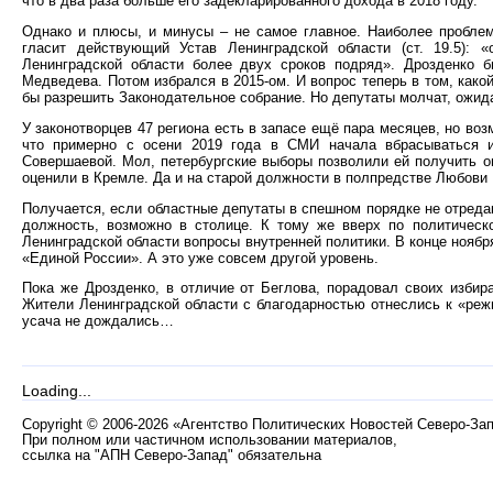
что в два раза больше его задекларированного дохода в 2018 году.
Однако и плюсы, и минусы – не самое главное. Наиболее пробле
гласит действующий Устав Ленинградской области (ст. 19.5):
Ленинградской области более двух сроков подряд». Дрозденко б
Медведева. Потом избрался в 2015-ом. И вопрос теперь в том, како
бы разрешить Законодательное собрание. Но депутаты молчат, ожид
У законотворцев 47 региона есть в запасе ещё пара месяцев, но во
что примерно с осени 2019 года в СМИ начала вбрасываться и
Совершаевой. Мол, петербургские выборы позволили ей получить о
оценили в Кремле. Да и на старой должности в полпредстве Любови 
Получается, если областные депутаты в спешном порядке не отреда
должность, возможно в столице. К тому же вверх по политическ
Ленинградской области вопросы внутренней политики. В конце ноябр
«Единой России». А это уже совсем другой уровень.
Пока же Дрозденко, в отличие от Беглова, порадовал своих избир
Жители Ленинградской области с благодарностью отнеслись к «реж
усача не дождались…
Loading...
Copyright
©
2006-2026 «Агентство Политических Новостей Северо-За
При полном или частичном использовании материалов,
ссылка на "АПН Северо-Запад" обязательна