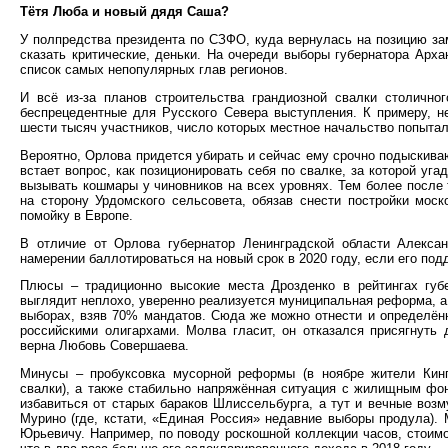
Тётя Люба и новый дядя Саша?
У полпредства президента по СЗФО, куда вернулась на позицию за
сказать критические, деньки. На очереди выборы губернатора Арх
список самых непопулярных глав регионов.
И всё из-за планов строительства грандиозной свалки столичн
беспрецедентные для Русского Севера выступления. К примеру, н
шести тысяч участников, число которых местное начальство попытал
Вероятно, Орлова придется убирать и сейчас ему срочно подыскив
встает вопрос, как позиционировать себя по свалке, за которой у
вызывать кошмары у чиновников на всех уровнях. Тем более после 
на сторону Урдомского сельсовета, обязав снести постройки мос
помойку в Европе.
В отличие от Орлова губернатор Ленинградской области Алекса
намерении баллотироваться на новый срок в 2020 году, если его под
Плюсы – традиционно высокие места Дрозденко в рейтингах губер
выглядит неплохо, уверенно реализуется муниципальная реформа, 
выборах, взяв 70% мандатов. Сюда же можно отнести и определённ
российскими олигархами. Молва гласит, он отказался присягнуть
верна Любовь Совершаева.
Минусы – пробуксовка мусорной реформы (в ноябре жители Кинги
свалки), а также стабильно напряжённая ситуация с жилищным фо
избавиться от старых бараков Шлиссельбурга, а тут и вечные воз
Мурино (где, кстати, «Единая Россия» недавние выборы продула)
Юрьевичу. Например, по поводу роскошной коллекции часов, стоимо