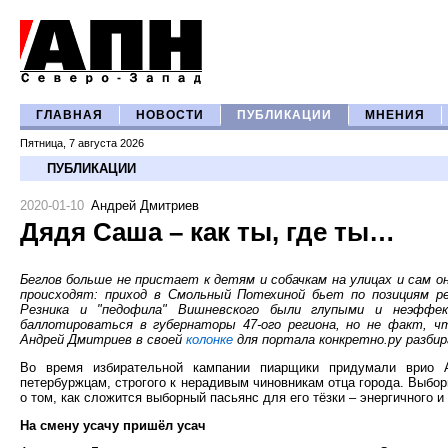
ГЛАВНАЯ
НОВОСТИ
ПУБЛИКАЦИИ
МНЕНИЯ
Пятница, 7 августа 2026
ПУБЛИКАЦИИ
2020-01-10
Андрей Дмитриев
Дядя Саша – как ты, где ты…
Беглов больше не пристает к детям и собачкам на улицах и сам о
происходят: приход в Смольный Потехиной бьет по позициям р
Резника и "педофила" Вишневского были глупыми и неэффек
баллотироваться в губернаторы 47-ого региона, но не факт, чт
Андрей Дмитриев в своей
колонке
для портала конкретно.ру разби
Во время избирательной кампании пиарщики придумали врио 
петербуржцам, строгого к нерадивым чиновникам отца города. Выбор
о том, как сложится выборный пасьянс для его тёзки – энергичного 
На смену усачу пришёл усач