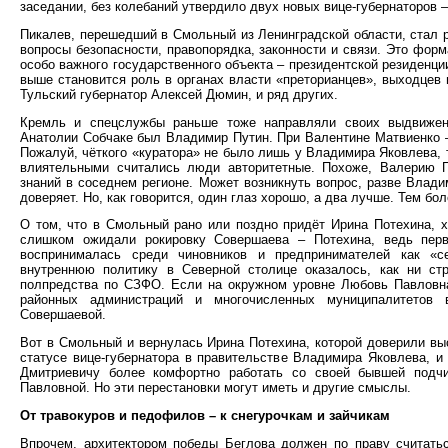
заседании, без колебаний утвердило двух новых вице-губернаторов 
Пикалев, перешедший в Смольный из Ленинградской области, стал р
вопросы безопасности, правопорядка, законности и связи. Это форм
особо важного государственного объекта – президентской резиденци
выше становится роль в органах власти «преторианцев», выходцев 
Тульский губернатор Алексей Дюмин, и ряд других.
Кремль и спецслужбы раньше тоже направляли своих выдвиженц
Анатолии Собчаке был Владимир Путин. При Валентине Матвиенко –
Пожалуй, чёткого «куратора» не было лишь у Владимира Яковлева, т
влиятельными считались люди авторитетные. Похоже, Валерию П
знаний в соседнем регионе. Может возникнуть вопрос, разве Влад
доверяет. Но, как говорится, один глаз хорошо, а два лучше. Тем бол
О том, что в Смольный рано или поздно придёт Ирина Потехина, х
слишком ожидали рокировку Совершаева – Потехина, ведь пер
воспринималась среди чиновников и предпринимателей как «се
внутреннюю политику в Северной столице оказалось, как ни стр
полпредства по СЗФО. Если на окружном уровне Любовь Павловна 
районных администраций и многочисленных муниципалитетов 
Совершаевой.
Вот в Смольный и вернулась Ирина Потехина, которой доверили вы
статусе вице-губернатора в правительстве Владимира Яковлева, и
Дмитриевичу более комфортно работать со своей бывшей подч
Павловной. Но эти перестановки могут иметь и другие смыслы.
От травокуров и педофилов – к снегурочкам и зайчикам
Впрочем, архитектором победы Беглова должен по праву считатьс