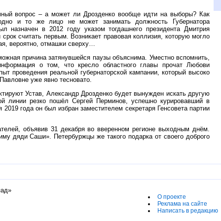
мный вопрос – а может ли Дрозденко вообще идти на выборы? Как
 «одно и то же лицо не может занимать должность Губернатора
ыл назначен в 2012 году указом тогдашнего президента Дмитрия
й срок считать первым. Возникает правовая коллизия, которую могло
ая, вероятно, отмашки сверху…
зможная причина затянувшейся паузы объяснима. Уместно вспомнить,
нформация о том, что кресло областного главы прочат Любови
пыт проведения реальной губернаторской кампании, который высоко
Павловне уже явно тесновато.
ктируют Устав, Александр Дрозденко будет вынужден искать другую
ой линии резко пошёл Сергей Перминов, успешно курировавший в
я 2019 года он был избран заместителем секретаря Генсовета партии
ателей, объявив 31 декабря во вверенном регионе выходным днём.
иму дяди Саши». Петербуржцы же такого подарка от своего доброго
пад»
О проекте
Реклама на сайте
Написать в редакцию