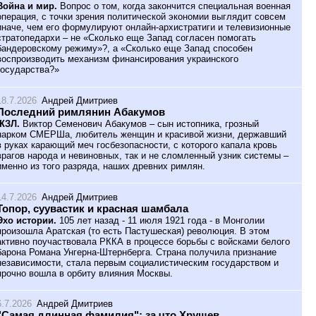
Война и мир.
Вопрос о том, когда закончится специальная военная
операция, с точки зрения политической экономии выглядит совсем
иначе, чем его формулируют онлайн-архистратиги и телевизионные
стратопедархи – не «Сколько еще Запад согласен помогать
бандеровскому режиму»?, а «Сколько еще Запад способен
воспроизводить механизм финансирования украинского
государства?»
18.7.2026
Андрей Дмитриев
Последний римлянин Абакумов
ЖЗЛ.
Виктор Семенович Абакумов – сын истопника, грозный
нарком СМЕРШа, любитель женщин и красивой жизни, державший
в руках карающий меч госбезопасности, с которого капала кровь
врагов народа и невиновных, так и не сломленный узник системы –
именно из того разряда, наших древних римлян.
14.7.2026
Андрей Дмитриев
Топор, суувастик и красная шамбала
Эхо истории.
105 лет назад - 11 июля 1921 года - в Монголии
произошла Аратская (то есть Пастушеская) революция. В этом
активно поучаствовала РККА в процессе борьбы с войсками белого
барона Романа Унгерна-Штернберга. Страна получила признание
независимости, стала первым социалистическим государством и
прочно вошла в орбиту влияния Москвы.
6.7.2026
Андрей Дмитриев
"Самая длинная фамилия": за что Хрущев