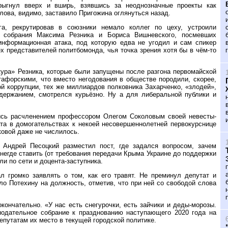
прыгнул вверх и вширь, взявшись за неоднозначные проекты как
лова, видимо, заставило Пригожина оглянуться назад.
а, рекрутировав в союзники немало коллег по цеху, устроили
о собрания Максима Резника и Бориса Вишневского, посмевших
информационная атака, под которую едва не угодил и сам спикер
х представителей политбомонда, чья точка зрения хотя бы в чём-то
кура» Резника, которые были запущены после разгона первомайской
тафорскими, что вместо негодования в обществе породили, скорее,
ой коррупции, тех же миллиардов полковника Захарченко, «злодей»,
держанием, смотрелся курьёзно. Ну а для либеральной публики и
сь расчленением профессором Олегом Соколовым своей невесты-
ата в домогательствах к некоей несовершеннолетней первокурснице
ковой даже не числилось.
 Андрей Песоцкий разместил пост, где задался вопросом, зачем
негде ставить (от требования передачи Крыма Украине до поддержки
ли по сети и доцента-заступника.
л громко заявлять о том, как его травят. Не преминул депутат и
ло Потехину на должность, отметив, что при ней со свободой слова
ончательно. «У нас есть снегурочки, есть зайчики и деды-морозы.
нодательное собрание к празднованию наступающего 2020 года на
путатам их место в текущей городской политике.