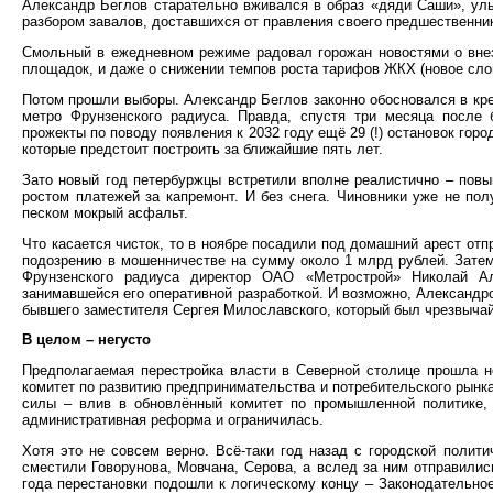
Александр Беглов старательно вживался в образ «дяди Саши», ул
разбором завалов, доставшихся от правления своего предшественник
Смольный в ежедневном режиме радовал горожан новостями о внез
площадок, и даже о снижении темпов роста тарифов ЖКХ (новое слов
Потом прошли выборы. Александр Беглов законно обосновался в кре
метро Фрунзенского радиуса. Правда, спустя три месяца после
прожекты по поводу появления к 2032 году ещё 29 (!) остановок гор
которые предстоит построить за ближайшие пять лет.
Зато новый год петербуржцы встретили вполне реалистично – пов
ростом платежей за капремонт. И без снега. Чиновники уже не пол
песком мокрый асфальт.
Что касается чисток, то в ноябре посадили под домашний арест отп
подозрению в мошенничестве на сумму около 1 млрд рублей. Затем
Фрунзенского радиуса директор ОАО «Метрострой» Николай А
занимавшейся его оперативной разработкой. И возможно, Александро
бывшего заместителя Сергея Милославского, который был чрезвычай
В целом – негусто
Предполагаемая перестройка власти в Северной столице прошла не 
комитет по развитию предпринимательства и потребительского рынка
силы – влив в обновлённый комитет по промышленной политике, 
административная реформа и ограничилась.
Хотя это не совсем верно. Всё-таки год назад с городской полит
сместили Говорунова, Мовчана, Серова, а вслед за ним отправились
года перестановки подошли к логическому концу – Законодательное