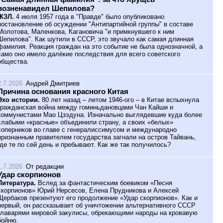
возненавидел Шепилова?
ЖЗЛ.
4 июля 1957 года в "Правде" было опубликовано
постановление об осуждении "Антипартийной группы" в составе
Молотова, Маленкова, Кагановича "и примкнувшего к ним
Шепилова". Как шутили в СССР, это звучало как самая длинная
фамилия. Реакция граждан на это событие не была однозначной, а
само оно имело далёкие последствия для всего советского
общества.
2.7.2026
Андрей Дмитриев
Причина основания красного Китая
Эхо истории.
80 лет назад – летом 1946-ого – в Китае вспыхнула
гражданская война между гоминьдановцами Чан Кайши и
коммунистами Мао Цзэдуна. Изначально выглядевшие куда более
слабыми «красные» объединили страну, а своих «белых»
соперников во главе с генералиссимусом и международно
признанным правителем государства загнали на остров Тайвань,
где те по сей день и пребывают. Как же так получилось?
1.7.2026
От редакции
Удар скорпионов
Литература.
Вслед за фантастическим боевиком «Песня
скорпионов» Юрий Нерсесов, Елена Прудникова и Алексей
Щербаков презентуют его продолжение «Удар скорпионов». Как и
первый, он рассказывает об уничтожении альтернативного СССР
главарями мировой закулисы, обрекающими народы на кровавую
бойню.