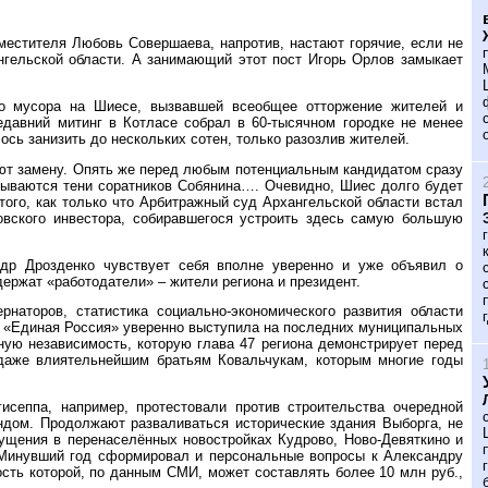
местителя Любовь Совершаева, напротив, настают горячие, если не
ангельской области. А занимающий этот пост Игорь Орлов замыкает
ого мусора на Шиесе, вызвавшей всеобщее отторжение жителей и
едавний митинг в Котласе собрал в 60-тысячном городке не менее
ось занизить до нескольких сотен, только разозлив жителей.
ают замену. Опять же перед любым потенциальным кандидатом сразу
гадываются тени соратников Собянина…. Очевидно, Шиес долго будет
того, как только что Арбитражный суд Архангельской области встал
ковского инвестора, собиравшегося устроить здесь самую большую
ндр Дрозденко чувствует себя вполне уверенно и уже объявил о
держат «работодатели» – жители региона и президент.
наторов, статистика социально-экономического развития области
а «Единая Россия» уверенно выступила на последних муниципальных
ую независимость, которую глава 47 региона демонстрирует перед
 даже влиятельнейшим братьям Ковальчукам, которым многие годы
сеппа, например, протестовали против строительства очередной
ндом. Продолжают разваливаться исторические здания Выборга, не
мущения в перенаселённых новостройках Кудрово, Ново-Девяткино и
. Минувший год сформировал и персональные вопросы к Александру
сть которой, по данным СМИ, может составлять более 10 млн руб.,