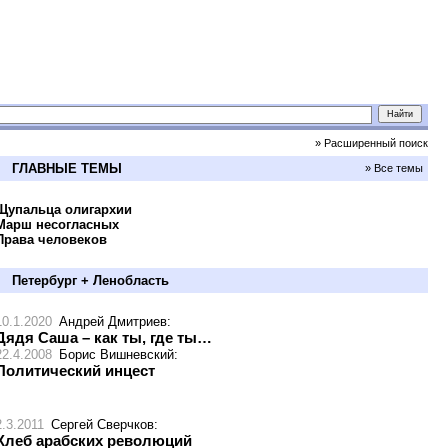
» Расширенный поиск
ГЛАВНЫЕ ТЕМЫ
» Все темы
Щупальца олигархии
Марш несогласных
Права человеков
Петербург + Ленобласть
10.1.2020
Андрей Дмитриев
:
Дядя Саша – как ты, где ты…
22.4.2008
Борис Вишневский
:
Политический инцест
2.3.2011
Сергей Сверчков
:
Хлеб арабских революций