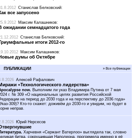
31.8.2012
Станислав Белковский
:
Как все запуссено
25.9.2012
Максим Калашников
:
В ожидании семнадцатого года
21.12.2012
Станислав Белковский
:
Триумфальные итоги 2012-го
19.10.2012
Максим Калашников
:
Новые думы об Октябре
ПУБЛИКАЦИИ
» Все публикации
4.8.2026
Алексей Рафалович
Миражи «Технологического лидерства»
Apocalypse now.
Выполним ли указ Владимира Путина от 7 мая
2024 г. № 309 «О национальных целях развития Российской
Федерации на период до 2030 года и на перспективу до 2036 года»
(Указ-309)? Кто-то скажет: доживём до 2030-го и увидим, но будет в
корне неправ.
2.8.2026
Юрий Нерсесов
Отвергнувшие
Литература.
Харчевня «Сержант Ватерлоо» выглядела так, словно
великая битва, сокрушившая Наполеона, прогремела именно в её