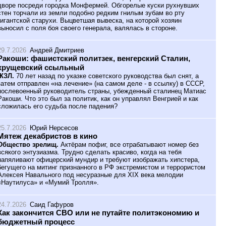
дворе посреди городка Монфермей. Обгорелые куски рухнувших
стен торчали из земли подобно редким гнилым зубам во рту
гигантской старухи. Выцветшая вывеска, на которой хозяин
выносил с поля боя своего генерала, валялась в стороне.
29.7.2026
Андрей Дмитриев
Ракоши: фашистский политзек, венгерский Сталин,
хрущевский ссыльный
ЖЗЛ.
70 лет назад по указке советского руководства был снят, а
затем отправлен «на лечение» (на самом деле - в ссылку) в СССР,
послевоенный руководитель страны, убежденный сталинец Матиас
Ракоши. Что это был за политик, как он управлял Венгрией и как
сложилась его судьба после падения?
25.7.2026
Юрий Нерсесов
Мятеж декабристов в кино
Общество зрелищ.
Актёрам пофиг, все отрабатывают номер без
всякого энтузиазма. Трудно сделать красиво, когда на тебя
напяливают офицерский мундир и требуют изображать хипстера,
бегущего на митинг признанного в РФ экстремистом и террористом
Алексея Навального под несуразные для XIX века мелодии
«Наутилуса» и «Мумий Тролля».
24.7.2026
Саид Гафуров
Как закончится СВО или не путайте политэкономию и
бюджетный процесс