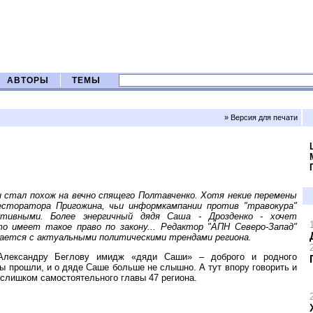
АВТОРЫ
ТЕМЫ
» Версия для печати
н стал похож на вечно спящего Полтавченко. Хотя некие перемены
есторатора Пригожина, чьи информкампании против "травокура"
тивными. Более энергичный дядя Саша - Дрозденко - хочет
о имеет такое право по закону... Редактор "АПН Северо-Запад"
рается с актуальными политическими трендами региона.
Александру Беглову имидж «дяди Саши» – доброго и родного
ы прошли, и о дяде Саше больше не слышно. А тут впору говорить и
и слишком самостоятельного главы 47 региона.