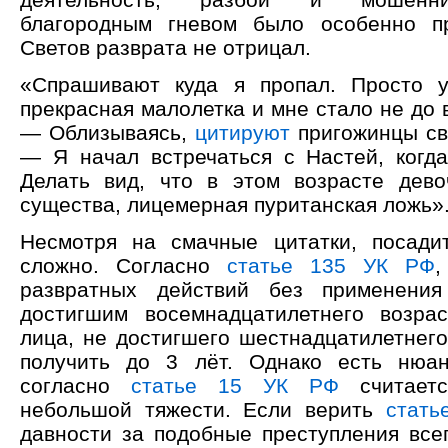
благородным гневом было особенно пр
Светов разврата не отрицал.
«Спрашивают куда я пропал. Просто 
прекрасная малолетка и мне стало не до 
— Облизываясь,
цитируют
пригожинцы св
— Я начал встречаться с Настей, когда
Делать вид, что в этом возрасте дево
существа, лицемерная пуританская ложь»
Несмотря на смачные цитатки, посади
сложно. Согласно
статье 135 УК РФ
,
развратных действий без применения
достигшим восемнадцатилетнего возра
лица, не достигшего шестнадцатилетнег
получить до 3 лёт. Однако есть нюа
согласно
статье 15 УК РФ
считаетс
небольшой тяжести. Если верить
стать
давности за подобные преступления всег