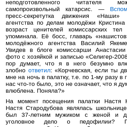
неподготовленного читателя мо
самопроизвольный катарсис. —
Вспо
пресс-секретутка движения «Наши»
агентства по делам молодёжи Кристина 
возраст ценителей комиссарских тел
упоминала. Её босс, главарь «нашистов
молодёжного агентства Василий Якеме
Увидев в блоге комиссарши Анастасии
фото с хозяйкой и записью «Селигер-2008
пор думает, что я в него безумно вл
злобно
ответил
: «Корчевская, если ты д
мне на ночь в палатку, т.е. по 1-му разу в 
нас что-то было, это не означает, что я д
влюблена. Поняла?»
На момент посещения палатки Настя К
Настя Стародубова являлась школьнице
был 37-летним мужиком с женой и д
уголовное дело о педофилии? П