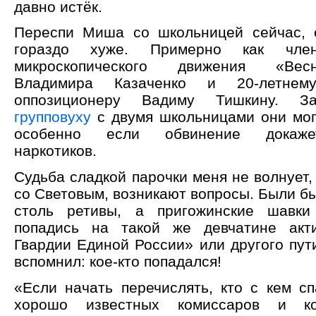
давно истёк.
Переспи Миша со школьницей сейчас,
гораздо хуже. Примерно как чле
микроскопического движения «Вес
Владимира Казаченко и 20-летнему
оппозиционеру Вадиму Тишкину.
групповуху
с двумя школьницами они мог
особенно если обвинение докаже
наркотиков.
Судьба сладкой парочки меня не волнует, 
со Световым, возникают вопросы. Были б
столь ретивы, а пригожинские шавки
попадись на такой же девчатине акт
Гвардии Единой России» или другого пут
вспомнил: кое-кто попадался!
«Если начать перечислять, кто с кем с
хорошо известных комиссаров и к