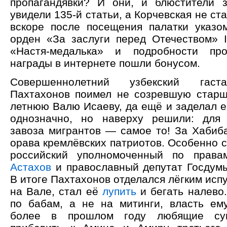
пропагандявки? И они, и блюстители 
увидели 135-й статьи, а Корчевская не ста
вскоре после посещения палатки указ
орден «За заслуги перед Отечеством» I
«Настя-медалька» и подробности про
награды в интернете пошли бонусом.
Совершеннолетний узбекский гаст
Пахтахонов поимел не созревшую старше
летнюю Валю Исаеву, да ещё и заделал е
однозначно, но наверху решили: для
завоза мигрантов — самое то! За Хабиб
орава кремлёвских патриотов. Особенно 
российский уполномоченный по прав
Астахов
и православный депутат Госду
В итоге Пахтахонов отделался лёгким исп
на Вале, стал её
лупить
и бегать налево.
по бабам, а не на митинги, власть ему
более в прошлом году любящие суп