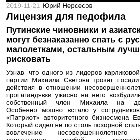
2019-11-21
Юрий Нерсесов
Лицензия для педофила
Путинские чиновники и азиатс
могут безнаказанно спать с ру
малолетками, остальным лучш
рисковать
Узнав, что одного из лидеров карликово
партии Михаила Светова грозят посади
действия в отношении несовершеннолет
пропагандявки ужасно на него возбудил
собственный член Михаила на дево
Особенно мощно встало у сотруднико
«Патриот» авторитетного бизнесмена Ев
Который сидел не по столь позорной стат
вовлечение несовершеннолетнего
деятельность, разбой и мошенни