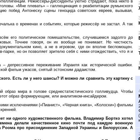
нтеллигенции. Режиссеры-диссиденты уютно страдают, пока некто в
 головы. «Мне плевать» – галлюцинация о реабилитации румынского
кцию побед Антонеску сцены геноцида советских евреев, вызывая,
ечалька о временах и событиях, которые режиссёр не застал. А так
 всём его политическом помешательстве, случившемся задолго до
овых. Точнее говоря, он их вообще не понимает. Но честность
документальном кино, а не в игровом, где он вполне беспомощен.
-парке, но он позволяет зрителю себя с ними отождествить, что я и
– депрессивное переживание Израиля как исторической ошибки.
рской фильм ужасов, снятый эстонским дадаистом.
кого. Есть ли у него шансы? И можно ли сравнить эту картину с
й образ мира в голове среднестатистического голливудца. Чтобы
 этот образ формирующим, или аналитиком-инсайдером.
кими исключениями («Пианист», «Черная книга», «Колоски») фильмы
скренней.
 нет ни одного художественного фильма. Владимир Бортко хотел
ремена делали качественное кино почти под каждую военную
а Роома про присоединение Западной Украины и Белоруссии. А