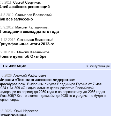
2.3.2011
Сергей Сверчков
:
Хлеб арабских революций
31.8.2012
Станислав Белковский
:
Как все запуссено
25.9.2012
Максим Калашников
:
В ожидании семнадцатого года
21.12.2012
Станислав Белковский
:
Триумфальные итоги 2012-го
19.10.2012
Максим Калашников
:
Новые думы об Октябре
ПУБЛИКАЦИИ
» Все публикации
4.8.2026
Алексей Рафалович
Миражи «Технологического лидерства»
Apocalypse now.
Выполним ли указ Владимира Путина от 7 мая
2024 г. № 309 «О национальных целях развития Российской
Федерации на период до 2030 года и на перспективу до 2036 года»
(Указ-309)? Кто-то скажет: доживём до 2030-го и увидим, но будет в
корне неправ.
2.8.2026
Юрий Нерсесов
Отвергнувшие