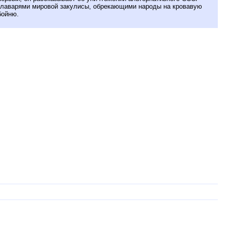
главарями мировой закулисы, обрекающими народы на кровавую
бойню.