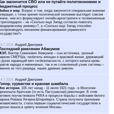
Как закончится СВО или не путайте политэкономию и
бюджетный процесс
Война и мир.
Вопрос о том, когда закончится специальная военная
операция, с точки зрения политической экономии выглядит совсем
иначе, чем его формулируют онлайн-архистратиги и телевизионные
стратопедархи – не «Сколько еще Запад согласен помогать
бандеровскому режиму»?, а «Сколько еще Запад способен
воспроизводить механизм финансирования украинского
государства?»
18.7.2026
Андрей Дмитриев
Последний римлянин Абакумов
ЖЗЛ.
Виктор Семенович Абакумов – сын истопника, грозный
нарком СМЕРШа, любитель женщин и красивой жизни, державший
в руках карающий меч госбезопасности, с которого капала кровь
врагов народа и невиновных, так и не сломленный узник системы –
именно из того разряда, наших древних римлян.
14.7.2026
Андрей Дмитриев
Топор, суувастик и красная шамбала
Эхо истории.
105 лет назад - 11 июля 1921 года - в Монголии
произошла Аратская (то есть Пастушеская) революция. В этом
активно поучаствовала РККА в процессе борьбы с войсками белого
барона Романа Унгерна-Штернберга. Страна получила признание
независимости, стала первым социалистическим государством и
прочно вошла в орбиту влияния Москвы.