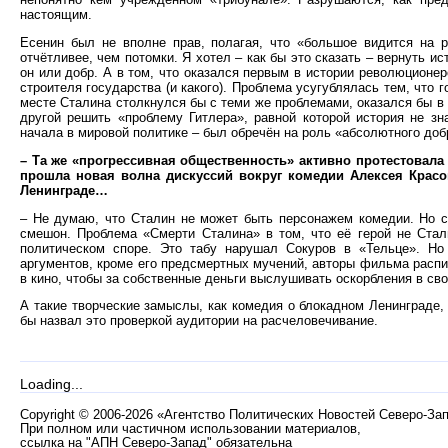
настоящим.
Есенин был не вполне прав, полагая, что «большое видится на р
отчётливее, чем потомки. Я хотел – как бы это сказать – вернуть и
он или добр. А в том, что оказался первым в истории революционе
строителя государства (и какого). Проблема усугублялась тем, что
месте Сталина столкнулся бы с теми же проблемами, оказался бы в с
другой решить «проблему Гитлера», равной которой история не зна
начала в мировой политике – был обречён на роль «абсолютного доб
– Та же «прогрессивная общественность» активно протестовала
прошла новая волна дискуссий вокруг комедии Алексея Красо
Ленинграде…
– Не думаю, что Сталин не может быть персонажем комедии. Но с 
смешон. Проблема «Смерти Сталина» в том, что её герой не Стал
политическом споре. Это табу нарушал Сокуров в «Тельце». Но
аргументов, кроме его предсмертных мучений, авторы фильма распи
в кино, чтобы за собственные деньги выслушивать оскорбления в сво
А такие творческие замыслы, как комедия о блокадном Ленинграде,
бы назвал это проверкой аудитории на расчеловечивание.
Loading...
Copyright
©
2006-2026 «Агентство Политических Новостей Северо-За
При полном или частичном использовании материалов,
ссылка на "АПН Северо-Запад" обязательна