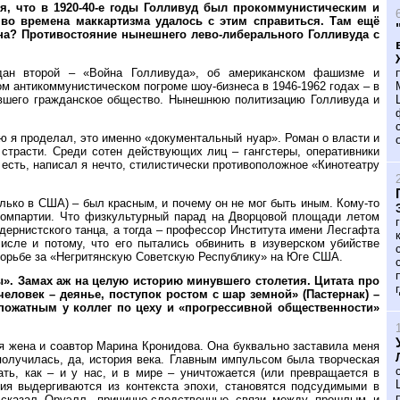
ся, что в 1920-40-е годы Голливуд был прокоммунистическим и
 во времена маккартизма удалось с этим справиться. Там ещё
на? Противостояние нынешнего лево-либерального Голливуда с
дан второй – «Война Голливуда», об американском фашизме и
ом антикоммунистическом погроме шоу-бизнеса в 1946-1962 годах – в
ившего гражданское общество. Нынешнюю политизацию Голливуда и
ую я проделал, это именно «документальный нуар». Роман о власти и
и страсти. Среди сотен действующих лиц – гангстеры, оперативники
 есть, написал я нечто, стилистически противоположное «Кинотеатру
только в США) – был красным, и почему он не мог быть иным. Кому-то
 компартии. Что физкультурный парад на Дворцовой площади летом
дернистского танца, а тогда – профессор Института имени Лесгафта
сле и потому, что его пытались обвинить в изуверском убийстве
борьбе за «Негритянскую Советскую Республику» на Юге США.
ры». Замах аж на целую историю минувшего столетия. Цитата про
 человек – деянье, поступок ростом с шар земной» (Пастернак) –
опожатным у коллег по цеху и «прогрессивной общественности»
оя жена и соавтор Марина Кронидова. Она буквально заставила меня
 получилась, да, история века. Главным импульсом была творческая
ть, как – и у нас, и в мире – уничтожается (или превращается в
ия выдергиваются из контекста эпохи, становятся подсудимыми в
дсказал Оруэлл, причинно-следственные связи между прошлым и