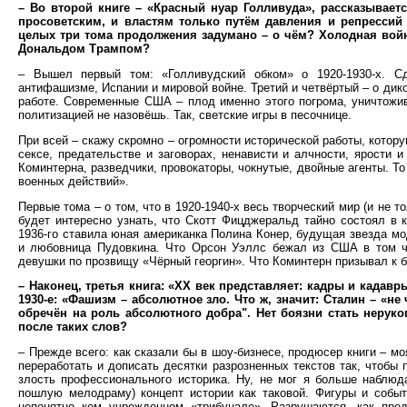
– Во второй книге – «Красный нуар Голливуда», рассказывает
просоветским, и властям только путём давления и репрессий
целых три тома продолжения задумано – о чём? Холодная вой
Дональдом Трампом?
– Вышел первый том: «Голливудский обком» о 1920-1930-х. С
антифашизме, Испании и мировой войне. Третий и четвёртый – о дик
работе. Современные США – плод именно этого погрома, уничтож
политизацией не назовёшь. Так, светские игры в песочнице.
При всей – скажу скромно – огромности исторической работы, котор
сексе, предательстве и заговорах, ненависти и алчности, ярости 
Коминтерна, разведчики, провокаторы, чокнутые, двойные агенты. То
военных действий».
Первые тома – о том, что в 1920-1940-х весь творческий мир (и не 
будет интересно узнать, что Скотт Фицджеральд тайно состоял в
1936-го ставила юная американка Полина Конер, будущая звезда мо
и любовница Пудовкина. Что Орсон Уэллс бежал из США в том чи
девушки по прозвищу «Чёрный георгин». Что Коминтерн призывал к 
– Наконец, третья книга: «ХХ век представляет: кадры и кадав
1930-е: «Фашизм – абсолютное зло. Что ж, значит: Сталин – «не
обречён на роль абсолютного добра". Нет боязни стать нерук
после таких слов?
– Прежде всего: как сказали бы в шоу-бизнесе, продюсер книги – м
переработать и дописать десятки разрозненных текстов так, чтобы
злость профессионального историка. Ну, не мог я больше наблюда
пошлую мелодраму) концепт истории как таковой. Фигуры и событ
непонятно кем учрежденном «трибунале». Разрушаются, как пре