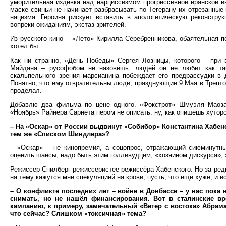
уморительная издевка над нарциссизмом прогрессивной иранской и
маске свиньи не начинает разбрасывать по Тегерану их отрезанные
нацизма. Героиня рискует вставить в апологетическую реконстру
вопреки ожиданиям, экстаз зрителей.
Из русского кино – «Лето» Кирилла Серебренникова, обаятельная п
хотел бы…
Как ни странно, «День Победы» Сергея Лозницы, которого – при
Майдана – русофобом не назовёшь: людей он не любит как так
скальпельного зрения марсианина побеждает его предрассудки в 
Понятно, что ему отвратительны люди, празднующие 9 Мая в Трептов
проделал.
Добавлю два фильма по цене одного. «Фокстрот» Шмуэля Маоза 
«Ноябрь» Райнера Сарнета пером не описать: ну, как опишешь хуто
– На «Оскар» от России выдвинут «Собибор» Константина Хабенс
тем же «Списком Шиндлера»?
– «Оскар» – не кинопремия, а соцопрос, отражающий сиюминутны
оценить шансы, надо быть этим голливудцем, «хозяином дискурса»,
Режиссёр Спилберг режиссёристее режиссёра Хабенского. Но за ред
на тему кажутся мне спекуляцией на крови, пусть, что ещё хуже, и и
– О конфликте последних лет – войне в Донбассе – у нас пока
снимать, но не нашёл финансирования. Вот в сталинские в
кампанию, к примеру, замечательный «Ветер с востока» Абрам
что сейчас? Слишком «токсичная» тема?