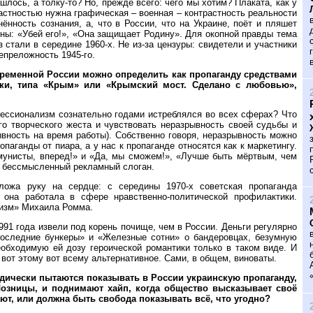
лось, а толку-то? Но, прежде всего: чего мы хотим? Плаката, как у
астностью нужна графическая – военная – контрастность реальности
ённость сознания, а, что в России, что на Украине, поёт и пляшет
ойны: «Убей его!», «Она защищает Родину». Для окопной правды тема
стали в середине 1960-х. Не из-за цензуры: свидетели и участники
епреложность 1945-го.
овременной России можно определить как пропаганду средствами
лки, типа «Крым» или «Крымский мост. Сделано с любовью»,
фессионализм сознательно годами истреблялся во всех сферах? Что
о творческого жеста и чувствовать неразрывность своей судьбы и
ывность на время работы). Собственно говоря, неразрывность можно
паганды от пиара, а у нас к пропаганде относятся как к маркетингу.
ммунисты, вперед!» и «Да, мы сможем!», «Лучше быть мёртвым, чем
– бессмысленный рекламный слоган.
ложа руку на сердце: с середины 1970-х советская пропаганда
 она работала в сфере нравственно-политической профилактики.
изм» Михаила Ромма.
991 года извели под корень почище, чем в России. Деньги регулярно
Последние бункеры» и «Железные сотни» о бандеровцах, безумную
обходимую ей дозу героической романтики только в таком виде. И
 вот этому вот всему альтернативное. Сами, в общем, виноваты.
дически пытаются показывать в России украинскую пропаганду,
Лозницы, и поднимают хайп, когда общество высказывает своё
ют, или должна быть свобода показывать всё, что угодно?