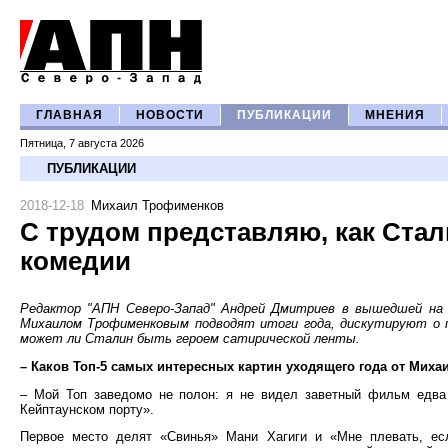
ГЛАВНАЯ
НОВОСТИ
ПУБЛИКАЦИИ
МНЕНИЯ
Пятница, 7 августа 2026
ПУБЛИКАЦИИ
2018-12-18
Михаил Трофименков
С трудом представляю, как Ста
комедии
Редактор "АПН Северо-Запад" Андрей Дмитриев в вышедшей н
Михаилом Трофименковым подводят итоги года, дискутируют о пр
может ли Сталин быть героем сатирической ленты.
– Каков Топ-5 самых интересных картин уходящего года от Мих
– Мой Топ заведомо не полон: я не видел заветный фильм едва
Кейптаунском порту».
Первое место делят «Свинья» Мани Хагиги и «Мне плевать, е