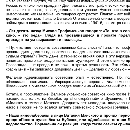
– Что касается Бортко, то на «Афганский излом» финансирование наш
Роома, или «окопной правды»? Для плаката с его графической контр
не в наших головах, а на идеологическом уровне. Нужна нерасчлен
шизофрения: как бы война, но товарооборот растёт. Плакат – акт в
должна отстояться. Начало Великой Отечественной снимать всерьёз 
войны долго нащупывали, как и зачем снимать 1941-й, несмотря на н
– Лет десять назад Михаил Трофименков говорил: «То, что в с
кино, – это беда». Глядя на провалившиеся в прокате поде
приходят на ум выражения и похлеще…
– Ну, что, мне повторять возвышенные банальности? Типа, что про
пропагандист должен одновременно владеть искусством лаконичног
судьбы страны? (Пусть даже истерически вгоняя себя в эту неразр
понимать просто как владение языком аудитории. В этом отличие про
Пропаганда – не правда и не ложь, а третья реальность. Это «Ко
красным» и «Ты записался добровольцем?». «Сделано с любовью» 
Желание идеализировать советский опыт – естественно. Но, по
обленилась, скатилась в бюрократическую серость. Более-менее
Школьников в обязательном порядке водили на «Обыкновенный фаш
Кстати, о профилактике. Великое украинское советское кино после 1
находились только на блокбастер «Непокорённый» о Шухевиче, «
«Молитву о гетмане Мазепе». Двадцать лет молодёжь получала не
никто в России не почесался затеять совместно с Украиной зрелище,
– Наши кино-либералы в лице Виталия Манского и прочих перио
вроде «Полета пули» Беаты Бубенец или «Донбасса» того же 
недовольство. Нормальна ли реакция, когда такие сеансы срыва