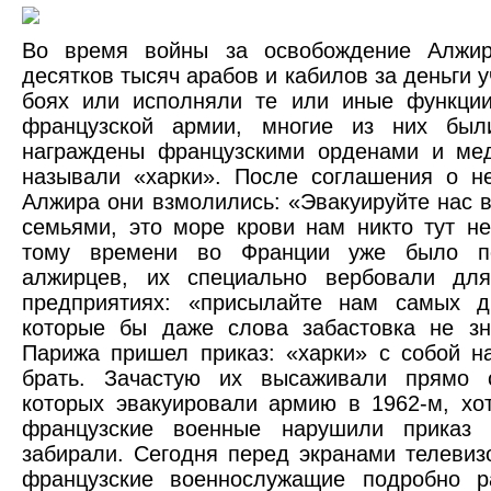
Во время войны за освобождение Алжир
десятков тысяч арабов и кабилов за деньги 
боях или исполняли те или иные функции
французской армии, многие из них бы
награждены французскими орденами и мед
называли «харки». После соглашения о н
Алжира они взмолились: «Эвакуируйте нас 
семьями, это море крови нам никто тут не
тому времени во Франции уже было п
алжирцев, их специально вербовали дл
предприятиях: «присылайте нам самых ди
которые бы даже слова забастовка не зн
Парижа пришел приказ: «харки» с собой н
брать. Зачастую их высаживали прямо 
которых эвакуировали армию в 1962-м, хо
французские военные нарушили приказ
забирали. Сегодня перед экранами телеви
французские военнослужащие подробно ра