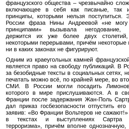
французского общества – чрезвычайно слож
включающее в себя как писаные, так 
принципы, которыми нельзя поступиться. 
России фраза Нины Андреевой «не могу 
принципами» вызывала негодование,
держится их уже более двух столетий
некоторыми перерывами, причём некоторые 
ни в каких законах не фигурируют.
Одним из краеугольных камней французско
является право на свободу публикаций. В Р
за безобидные тексты в социальных сетях, н
печатать можно всё, по крайней мере, во вт
СМИ. В России могли посадить Лимонов
которого в мире прислушиваются. А в св
Франции после задержания Жан-Поль Сарт
дал приказ госбезопасности отпустить его
заявив: «Во Франции Вольтеров не сажают!» 
в текстах и выступлениях Сартра «
терроризма», причём вполне однозначную,