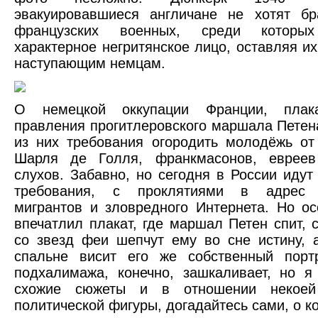
эвакуировавшиеся англичане не хотят бр
французских военных, среди котор
характерное негритянское лицо, оставляя их
наступающим немцам.
О немецкой оккупации Франции, плак
правления прогитлеровского маршала Петен
из них требования огородить молодёжь от
Шарля де Голля, франкмасонов, еврее
слухов. Забавно, но сегодня в России идут
требования, с проклятиями в адрес Н
мигрантов и зловредного Интернета. Но о
впечатлил плакат, где маршал Петен спит, 
со звезд феи шепчут ему во сне истину, 
спальне висит его же собственный портр
подхалимажа, конечно, зашкаливает, но 
схожие сюжеты и в отношении некоей 
политической фигуры, догадайтесь сами, о ко