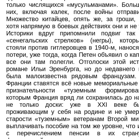
только числящихся «мусульманами». Боль
них, включая калек, после войны отправ
Множество китайцев, опять же, за гроши,
хотя напрямую в боевых действиях они и не 
Историки вдруг припомнили подвиг так
«сенегальских стрелков» (негры), котор
стояли против гитлеровцев в 1940-м, нанос
потери, уже тогда, когда Петен объявил о ка
все они там полегли. Отголоски этой ис
романе Ильи Эренбурга, но до недавнего
была малоизвестна рядовым французам.
Франции ставятся всё новые мемориальные 
признательности «туземным формирова
которым Франция вряд ли сохранилась до н
не только доски: уже в XXI веке б
проживающим у себя на родине и не уме
старости «туземным» ветеранам Второй м
выплачивать пособие на том же уровне, что 
с перечислением пенсии в их страну