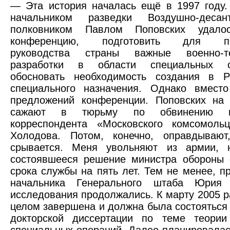
— Эта история началась ещё в 1997 году.
начальником разведки Воздушно-десан
полковником Павлом Поповских удалос
конференцию, подготовить для пол
руководства страны важные военно-те
разработки в области специальных 
обосновать необходимость создания в Р
специального назначения. Однако вместо
предложений конференции. Поповских на 
сажают в тюрьму по обвинению в
корреспондента «Московского комсомоль
Холодова. Потом, конечно, оправдывают
срывается. Меня увольняют из армии, 
состоявшееся решение министра обороны 
срока службы на пять лет. Тем не менее, п
начальника Генерального штаба Юрия 
исследования продолжались. К марту 2005 р
целом завершена и должна была состояться
докторской диссертации по теме теории
специальных операций. Далее планировалас