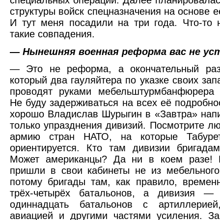
структуры войск спецназначения на основе е
И тут меня посадили на три года. Что-то 
такие совпадения.
—
Нынешняя военная реформа вас не ус
— Это не реформа, а окончательный раз
который два гауляйтера по указке своих зап
проводят руками мебельштурмбанфюрера Т
Не буду задерживаться на всех её подробно
хорошо Владислав Шурыгин в «Завтра» напи
только упразднения дивизий. Посмотрите л
армию стран НАТО, на которые Табурет
ориентируется. Кто там дивизии бригада
Может американцы? Да ни в коем разе! 
пришли в свои кабинеты не из мебельного
потому бригады там, как правило, времен
трёх-четырёх батальонов, а дивизия — 
одиннадцать батальонов с артиллерией
авиацией и другими частями усиления. З