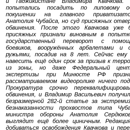
и Таджикистане Владимира Квачкова. 
попытались посадить по липовому о
покушении на главного приватизат
Анатолия Чубайса, но суд присяжных отве
обвинения. После этого Квачкова уже 
присяжных признали виновным в попыт
государственный переворот с помо
боевиков, вооружённых арбалетами и 
ружьями, посадив на 8 лет. Сейчас ему
навесить ещё один срок за призыв к терр
из зоны, но даже Федеральный цент
экспертизы при Минюсте РФ призн
рассматриваемом видеоролике ничего под
Прокуратура срочно переквалифициров
обвинения, и Владимир Васильевич получил
безразмерной 282-й статье за экстреми
безнаказанности прохвостов типа Чуб
министра обороны Анатолия Сердюков
выглядит ещё более циничным. Редакци
добиваться освобождения Квачкова и пер