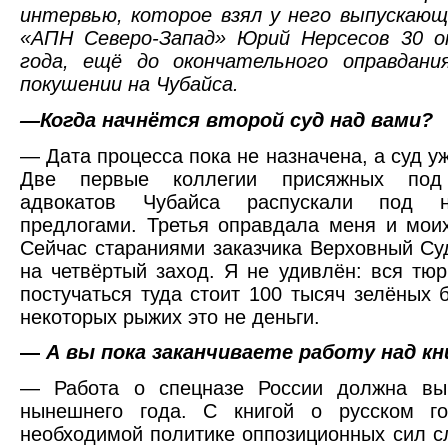
интервью, которое взял у него выпускаю
«АПН Северо-Запад» Юрий Нерсесов 30 о
года, ещё до окончательного оправдани
покушении на Чубайса.
—Когда начнётся второй суд над вами?
— Дата процесса пока не назначена, а суд у
Две первые коллегии присяжных под
адвокатов Чубайса распускали под н
предлогами. Третья оправдала меня и мои
Сейчас стараниями заказчика Верховный Су
на четвёртый заход. Я не удивлён: вся тю
постучаться туда стоит 100 тысяч зелёных 
некоторых рыжих это не деньги.
—
А вы пока заканчиваете работу над к
— Работа о спецназе России должна вы
нынешнего года. С книгой о русском го
необходимой политике оппозиционных сил с