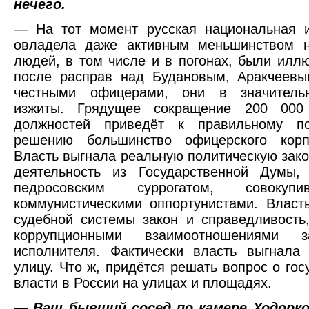
нечего.
— На тот момент русская национальная 
овладела даже активным меньшинством н
людей, в том числе и в погонах, были иллю
после расправ над Будановым, Аракчеевы
честными офицерами, они в значитель
изжиты. Грядущее сокращение 200 000
должностей приведёт к правильному по
решению большинство офицерского корп
Власть выгнала реальную политическую зак
деятельность из Государственной Думы,
педросовским суррогатом, совоку
коммунистическими оппортунистами. Власт
судебной системы закон и справедливость
коррупционными взаимоотношениями з
исполнителя. Фактически власть выгнала
улицу. Что ж, придётся решать вопрос о гос
власти в России на улицах и площадях.
—
Ваш бывший сосед по камере Ходорк