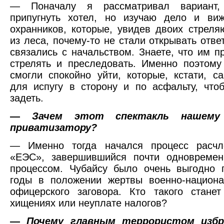
— Поначалу я рассматривал вариант, 
припугнуть хотел, но изучаю дело и виж
охранников, которые, увидев двоих стрел
из леса, почему-то не стали открывать отве
связались с начальством. Знаете, что им п
стрелять и преследовать. Именно поэтом
смогли спокойно уйти, которые, кстати, с
для испугу в сторону и по асфальту, что
задеть.
—
Зачем этот спектакль нашему
приватизатору?
— Именно тогда начался процесс расч
«ЕЭС», завершившийся почти одновреме
процессом. Чубайсу было очень выгодно 
годы в положении жертвы военно-национа
офицерского заговора. Кто такого стане
хищениях или неуплате налогов?
—
Почему главным террористом избр