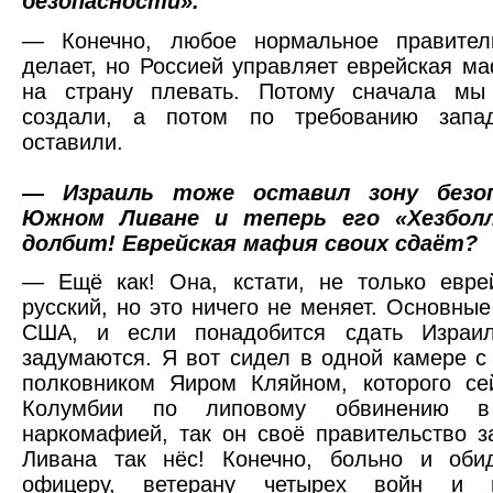
безопасности».
— Конечно, любое нормальное правител
делает, но Россией управляет еврейская ма
на страну плевать. Потому сначала мы
создали, а потом по требованию запа
оставили.
—
Израиль тоже оставил зону безо
Южном Ливане и теперь его «Хезбол
долбит! Еврейская мафия своих сдаёт?
— Ещё как! Она, кстати, не только евре
русский, но это ничего не меняет. Основные
США, и если понадобится сдать Израи
задумаются. Я вот сидел в одной камере с
полковником Яиром Кляйном, которого се
Колумбии по липовому обвинению 
наркомафией, так он своё правительство з
Ливана так нёс! Конечно, больно и оби
офицеру, ветерану четырех войн и в