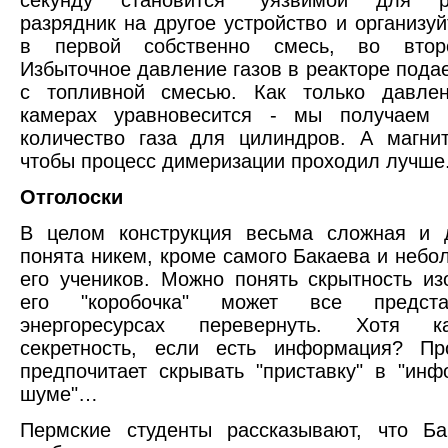
секунду становится "уязвимой для ра
разрядник на другое устройство и организуй
в первой собственно смесь, во второ
Избыточное давление газов в реакторе подае
с топливной смесью. Как только давле
камерах уравновесится - мы получаем 
количество газа для цилиндров. А магни
чтобы процесс димеризации проходил лучше
Отголоски
В целом конструкция весьма сложная и 
понята никем, кроме самого Бакаева и небо
его учеников. Можно понять скрытность из
его "коробочка" может все предст
энергоресурсах перевернуть. Хотя к
секретность, если есть информация? Пр
предпочитает скрывать "приставку" в "ин
шуме"…
Пермские студенты рассказывают, что Ба