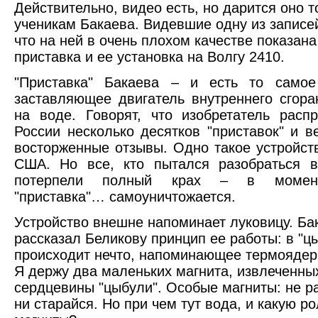
Действительно, видео есть, но дарится оно т
ученикам Бакаева. Видевшие одну из записей
что на ней в очень плохом качестве показан
приставка и ее установка на Волгу 2410.
"Приставка" Бакаева – и есть то самое 
заставляющее двигатель внутреннего сгора
на воде. Говорят, что изобретатель расп
России несколько десятков "приставок" и в
восторженные отзывы. Одно такое устройст
США. Но все, кто пытался разобраться в
потерпели полный крах – в момен
"приставка"… самоуничтожается.
Устройство внешне напоминает луковицу. Ба
рассказал Беликову принцип ее работы: в "ц
происходит нечто, напоминающее термоядер
Я держу два маленьких магнита, извлеченны
сердцевины "цыбули". Особые магниты: не ра
ни старайся. Но при чем тут вода, и какую р