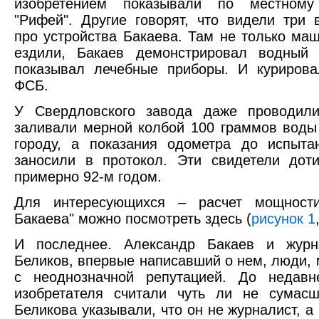
изобретением показывали по местному
"Рифей". Другие говорят, что видели три 
про устройства Бакаева. Там не только ма
ездили, Бакаев демонстрировал водный 
показывал лечебные приборы. И курирова
ФСБ.
У Свердловского завода даже проводили
заливали мерной колбой 100 граммов воды
городу, а показания одометра до испыта
заносили в протокол. Эти свидетели дот
примерно 92-м годом.
Для интересующихся – расчет мощности
Бакаева" можно посмотреть здесь (
рисунок 1
И последнее. Александр Бакаев и жур
Беликов, впервые написавший о нем, люди, м
с неоднозначной репутацией. До недавн
изобретателя считали чуть ли не сумас
Беликова указывали, что он не журналист, а