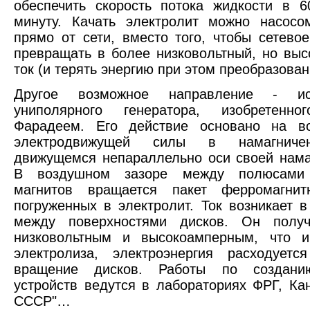
обеспечить скорость потока жидкости в 
минуту. Качать электролит можно насосо
прямо от сети, вместо того, чтобы сетево
превращать в более низковольтный, но вы
ток (и терять энергию при этом преобразован
Другое возможное направление - исп
униполярного генератора, изобретенн
Фарадеем. Его действие основано на во
электродвижущей силы в намагниче
движущемся непараллельно оси своей нама
В воздушном зазоре между полюсами 
магнитов вращается пакет ферромагнит
погруженных в электролит. Ток возникает в
между поверхностями дисков. Он получ
низковольтным и высокоамперным, что 
электролиза, электроэнергия расходуетс
вращение дисков. Работы по создани
устройств ведутся в лабораториях ФРГ, К
СССР"…