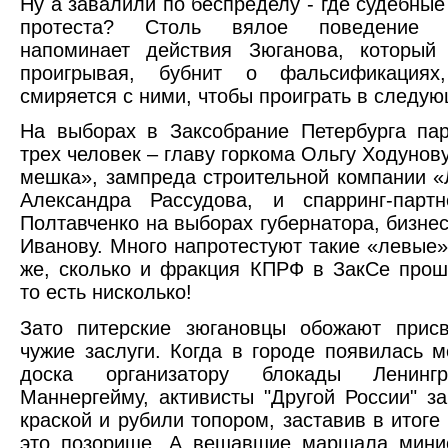
Ну а завалили по беспределу - где судебные
протеста? Столь вялое поведение ч
напоминает действия Зюганова, который
проигрывая, бубнит о фальсификациях
смиряется с ними, чтобы проиграть в следую
На выборах в Заксобрание Петербурга па
трех человек – главу горкома Ольгу Ходунов
мешка», зампреда строительной компании «
Александра Рассудова, и спарринг-партн
Полтавченко на выборах губернатора, бизне
Иванову. Много напротестуют такие «левые»
же, сколько и фракция КПРФ в ЗакСе прош
то есть нисколько!
Зато питерские зюгановцы обожают присв
чужие заслуги. Когда в городе появилась 
доска организатору блокады Ленинг
Маннергейму, активисты "Другой России" з
краской и рубили топором, заставив в итоге
это позорище. А вешавшие маршала минис