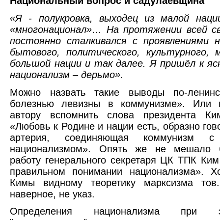
Национальный вопрос и садулаевщина
«Я - полукровка, выходец из малой наци
«многонационал»… На протяжении всей св
постоянно сталкивался с проявлениями н
бытового, политического, культурного, 
большой нации и так далее. Я пришёл к яс
национализм – дерьмо».
Можно назвать такие выводы по-ленинс
болезнью левизны в коммунизме». Или п
автору вспомнить слова президента К
«Любовь к Родине и нации есть, образно гов
артерия, соединяющая коммунизм с
национализмом». Опять же не мешало 
работу генерального секретаря ЦК ТПК Ки
правильном понимании национализма». Х
Кимы видному теоретику марксизма тов.
наверное, не указ.
Определения национализма при