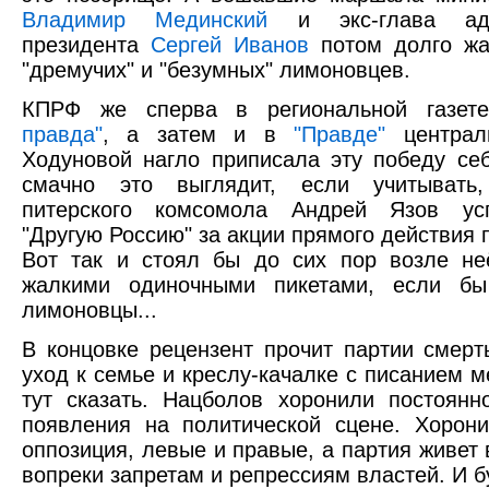
Владимир Мединский
и экс-глава адм
президента
Сергей Иванов
потом долго жа
"дремучих" и "безумных" лимоновцев.
КПРФ же сперва в региональной газе
правда"
, а затем и в
"Правде"
централ
Ходуновой нагло приписала эту победу се
смачно это выглядит, если учитывать
питерского комсомола Андрей Язов у
"Другую Россию" за акции прямого действия 
Вот так и стоял бы до сих пор возле не
жалкими одиночными пикетами, если бы
лимоновцы...
В концовке рецензент прочит партии смерть
уход к семье и креслу-качалке с писанием м
тут сказать. Нацболов хоронили постоянн
появления на политической сцене. Хорон
оппозиция, левые и правые, а партия живет 
вопреки запретам и репрессиям властей. И б