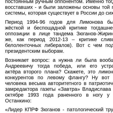
постоянным ручным оппонентом. Именно тогд
восставших - и были заложены основы той 
системы, которая существует в России до сих
Период 1994-96 годов для Лимонова б
жёсткой и беспощадной критике тогдашне
оппозиции в лице тандема Зюганов-Жирин
же, как период 2012-13 – критике слив
белоленточных либералов). Вот с чем по
президентским выборам.
Возникает вопрос: а нужна ли была вооб
Андреевичу тогда победа, или его устр
актёра второго плана? Скажете, это лимо
конкурентов по левому флангу? Ну во
человека весьма авторитетного в патриотиче
замредактора газеты «Завтра» Владислава
октябре 1993 года раненного в ногу у 
Останкино:
«Лидер КПРФ Зюганов - патологический тру