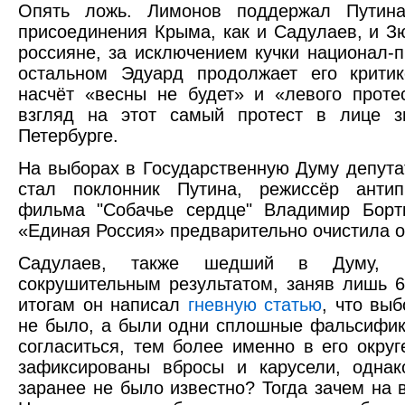
Опять ложь. Лимонов поддержал Путин
присоединения Крыма, как и Садулаев, и Зю
россияне, за исключением кучки национал-п
остальном Эдуард продолжает его критик
насчёт «весны не будет» и «левого проте
взгляд на этот самый протест в лице з
Петербурге.
На выборах в Государственную Думу депут
стал поклонник Путина, режиссёр антипр
фильма "Собачье сердце" Владимир Бортк
«Единая Россия» предварительно очистила о
Садулаев, также шедший в Думу, 
сокрушительным результатом, заняв лишь 6
итогам он написал
гневную статью
, что выб
не было, а были одни сплошные фальсифи
согласиться, тем более именно в его округ
зафиксированы вбросы и карусели, однак
заранее не было известно? Тогда зачем на