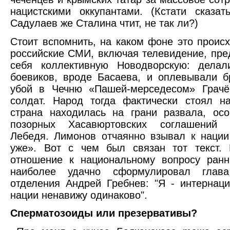
нацистскими оккупантами. (Кстати сказат
Садулаев же Сталина чтит, не так ли?)
Стоит вспомнить, на каком фоне это происх
российские СМИ, включая телевидение, пре
себя коллективную Новодворскую: делал
боевиков, вроде Басаева, и оплевывали 
убой в Чечню «Пашей-мерседесом» Грачё
солдат. Народ тогда фактически стоял н
страна находилась на грани развала, ос
позорных Хасавюртовских соглашений 
Лебедя. Лимонов отчаянно взывал к нации
уже». Вот с чем был связан тот текст.
отношение к национальному вопросу ранн
наиболее удачно сформулировал глава
отделения Андрей Гребнев: "Я - интернаци
нации ненавижу одинаково".
Сперматозоиды или презервативы?