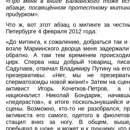
«Про меня в книге Балканского тоже ес
абзаце, посвящённом протестному митинг
придурком».
Что ж, вот этот абзац о митинге за чест
Петербурге 4 февраля 2012 года:
«До митинга, к сожалению, добраться так и 
возле Мариинского дворца меня задержали
обратно. А там тем временем происходи
цирк. Сперва наш добрый товарищ, писа
Садулаев, отвечал Владимиру Путину на его
презервативы: «Нет, мы не презерва
сперматозоиды новой жизни!» Затем на сцен
активист Игорь Кочетков-Петров, а 
националист Николай Бондарик, начавш
«педерастов», в итоге поскользнувшийся 
сцены. Возможно, кто-то не разобрался, пр
активиста его самого, одетого в фиолетов
стащил вниз за ногу. В общем, выше
пребывал в шоке, и может и к лучшему, что 