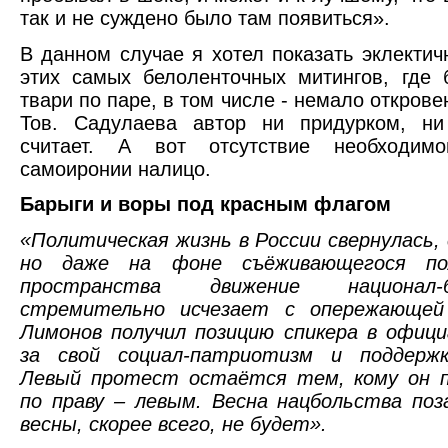
так и не суждено было там появиться».
В данном случае я хотел показать эклектич
этих самых белоленточных митингов, где
твари по паре, в том числе - немало откров
Тов. Садулаева автор ни придурком, н
считает. А вот отсутствие необходим
самоиронии налицо.
Барыги и воры под красным флагом
«Политическая жизнь в России свернулась, 
но даже на фоне съёживающегося пол
пространства движение национал-б
стремительно исчезает с опережающей
Лимонов получил позицию спикера в офиц
за свой социал-патриотизм и поддержк
Левый протест остаётся тем, кому он 
по праву – левым. Весна нацбольства поз
весны, скорее всего, не будет».