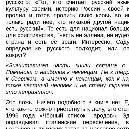
русского: «Тот, кто считает русский яз
культуру своими, историю России - своей и
пролил и готов пролить свою кровь во и
только ради неё, кто никакой другой наци
есть русский». То есть для национал-больше
для христианства, "несть ни эллина, ни иуде
страна и есть её враги. Интересно, Сад
определение русского подходит, или о
вокруг?
«Значительная часть книги связана с
Лимонова и нацболов к чеченцам. Не к тер
к боевикам, а именно к чеченцам, как к н
тоже честный человек и не стану скрыва
это неприятно».
Это ложь. Ничего подобного в книге нет. Е
что как-то можно пристегнуть к делу, это ст
1996 года «Чёрный список народов». Э
оправдывал сталинские переселения, в
чеченцев и крымских татар за массовое сотр