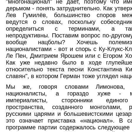
"многонационал" не дает, поэтому что им
дерьмом - понять затруднительно. Как утвер
Лев Гумилёв, большинство споров ме
ведутся о словах, поскольку собеседни
определиться с терминами, а та
непродуктивны. Поставим вопрос по-другому
вообще нацболы? Хочешь полемиз
националистами - вот и спорь с Ку-Клукс-К
Ле Пен, Дмитрием Ярошем или с Егором Х
Как уже недавно было в ходе глупейше
относительно текста песни Константина К
славян", в котором Герман тоже углядел нац
Мы же, говоря словами Лимонова, 
националисты, а гораздо хуже - 
империалисты, сторонники единог
пространства, созданного монголами, р
русскими царями и большевистскими цеза
это означает приставка «национал». В с
программе партии содержалось следующее