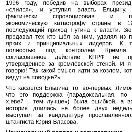
1996 году, победив на выборах презид
«слился», и уступил власть Ельцину,
фактически спровоцировав и по
экономическую катастрофу страны в 1
последующий приход Путина к власти. Зю
предавал тех кто шёл за ним, удалял из 
ярких и принципиальных лидеров. К 
полностью под контролем Кремля
согласованное действие КПРФ не п
утверждённое за кремлёвской стеной. И 
говорю! Так какой смысл идти за козлом, ко
ведут на поводке?»
Что касается Ельцина, то, во-первых, Лимон
что его поддержка (парадоксальная, по 
х.евей - тем лучше») была ошибкой, а в
история длилась не более двух недел
выступал за кандидатуру прославленного
штангиста Юрия Власова.