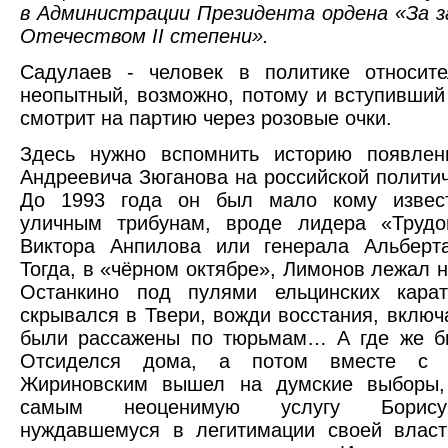
в Администрации Президента ордена «За з
Отечеством II степени».
Садулаев - человек в политике относите
неопытный, возможно, потому и вступивший
смотрит на партию через розовые очки.
Здесь нужно вспомнить историю появлен
Андреевича Зюганова на российской политич
До 1993 года он был мало кому извест
уличным трибунам, вроде лидера «Трудо
Виктора Анпилова или генерала Альберт
Тогда, в «чёрном октябре», Лимонов лежал н
Останкино под пулями ельцинских карат
скрывался в Твери, вожди восстания, включ
были рассажены по тюрьмам… А где же б
Отсиделся дома, а потом вместе с 
Жириновским вышел на думские выборы,
самым неоценимую услугу Борису
нуждавшемуся в легитимации своей власт