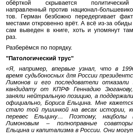
обёрткой скрывается политически
направленный против национал-большевико
тов. Герман безбожно передергивает фак
местами откровенно врёт. А всё из-за обиды 
сам выведен в книге, хоть и упомянут та
раз.
Разберёмся по порядку.
"Патологический трус"
«Я, например, впервые узнал, что в 199
время судьбоносных для России президентс
Лимонов и его последователи отказали 
кандидату от КПРФ Геннадию Зюганову
заняли нейтральную позицию, а поддержал
официально, Бориса Ельцина. Мне кажетс
стало той пушинкой на весах истории, к
перевес Ельцину… Поэтому, нацболы 
Лимоновым – полноправные соавторы
Ельцина и капитализма в России. Они мог