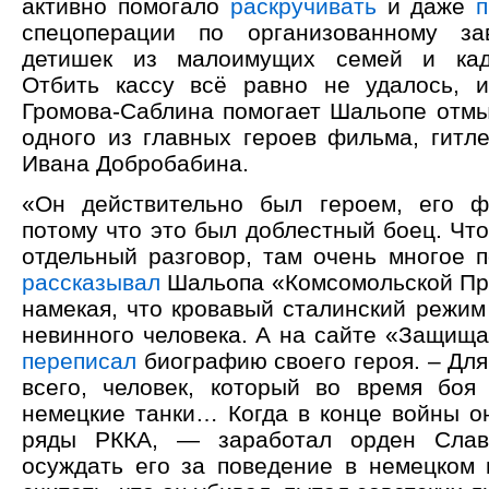
активно помогало
раскручивать
и даже
п
спецоперации по организованному з
детишек из малоимущих семей и каде
Отбить кассу всё равно не удалось, 
Громова-Саблина помогает Шальопе отмы
одного из главных героев фильма, гитле
Ивана Добробабина.
«Он действительно был героем, его ф
потому что это был доблестный боец. Что
отдельный разговор, там очень многое п
рассказывал
Шальопа «Комсомольской Пр
намекая, что кровавый сталинский режим
невинного человека. А на сайте «Защища
переписал
биографию своего героя. – Для
всего, человек, который во время боя
немецкие танки… Когда в конце войны он
ряды РККА, — заработал орден Слав
осуждать его за поведение в немецком 