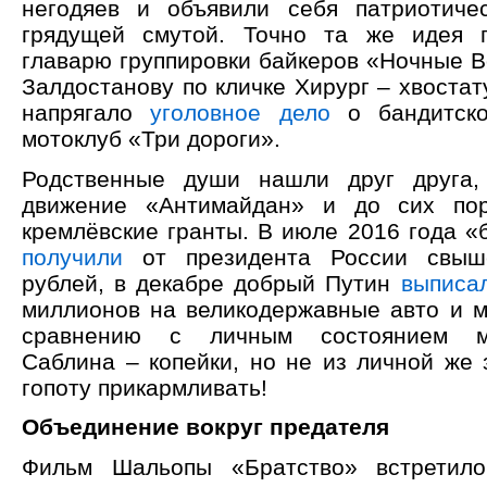
негодяев и объявили себя патриотиче
грядущей смутой. Точно та же идея 
главарю группировки байкеров «Ночные В
Залдостанову по кличке Хирург – хвоста
напрягало
уголовное дело
о бандитско
мотоклуб «Три дороги».
Родственные души нашли друг друга,
движение «Антимайдан» и до сих по
кремлёвские гранты. В июле 2016 года «
получили
от президента России свыш
рублей, в декабре добрый Путин
выписа
миллионов на великодержавные авто и м
сравнению с личным состоянием му
Саблина – копейки, но не из личной же 
гопоту прикармливать!
Объединение вокруг предателя
Фильм Шальопы «Братство» встретило