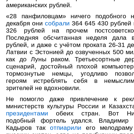
американских рублей.
«28 панфиловцам» ничего подобного н
декабря они
собрали
364 645 430 рублей 
326 рублей на прочем постсоветско
Последняя обсчитанная неделя дала 
рублей, и даже с учётом проката 26-31 де
Латвии с Эстонией до озвученных 500 ми
как до Луны раком. Третьесортные де
сценарий, достойный плохой компьютер
тормознутые немцы, угодливо позво
героям истреблять себя в немыслим
зрителей не вдохновили.
Не помогло даже привлечение к рек
министерств культуры России и Казахст
президентами
обеих стран. Вот Ник
подобный фортель удался. Владимир
Кадыров так
отпиарили
его мелодраму