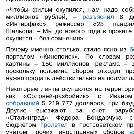
«Чтобы фильм окупился, нам надо соб
миллионов рублей, –
разъяснил
8 дек
«Интерфакс» режиссёр «28 панфи
Шальопа. – Мы до нового года в прокате
окупится – без сомнения».
Почему именно столько, стало ясно из
б
порталом «Кинопоиск». По словам ре
картины – 150 миллионов, реклама – 
поскольку половина сборов отходит про
нужно продать действительно на полмилл
Некоторые ленты окупаются на территор
как «Соловей-разбойник» с Иваном
собравший
5 219 777 долларов, при бюд
Другие выезжают за счёт зарубе
«Сталинград» Фёдора Бондарчука с
бюджетом
пролетел
в постсоветском пр
учётом прочих иностранных сборов
в