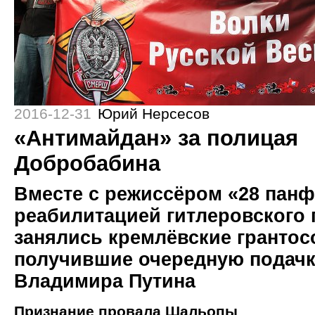
2016-12-31
Юрий Нерсесов
«Антимайдан» за полицая
Добробабина
Вместе с режиссёром «28 пан
реабилитацией гитлеровского
занялись кремлёвские грантос
получившие очередную подачк
Владимира Путина
Признание провала Шальопы