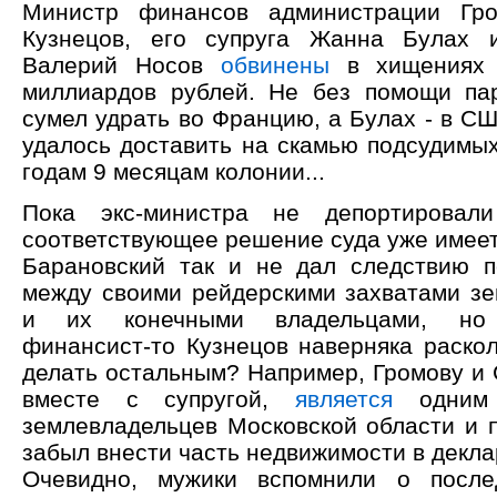
Министр финансов администрации Гр
Кузнецов, его супруга Жанна Булах 
Валерий Носов
обвинены
в хищениях 
миллиардов рублей. Не без помощи па
сумел удрать во Францию, а Булах - в С
удалось доставить на скамью подсудимы
годам 9 месяцам колонии...
Пока экс-министра не депортировал
соответствующее решение суда уже имеет
Барановский так и не дал следствию п
между своими рейдерскими захватами зе
и их конечными владельцами, но 
финансист-то Кузнецов наверняка раскол
делать остальным? Например, Громову и 
вместе с супругой,
является
одним 
землевладельцев Московской области и 
забыл внести часть недвижимости в декл
Очевидно, мужики вспомнили о посл