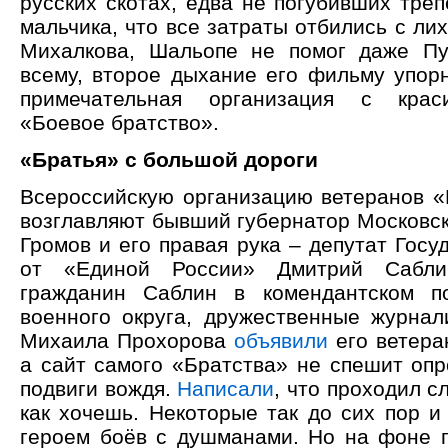
русских скотах, едва не погубивших треп
мальчика, что все затраты отбились с лих
Михалкова, Шальопе не помог даже Пу
всему, второе дыхание его фильму упорн
примечательная организация с крас
«Боевое братство».
«Братья» с большой дороги
Всероссийскую организацию ветеранов «
возглавляют бывший губернатор Московск
Громов и его правая рука – депутат Гос
от «Единой России» Дмитрий Сабл
гражданин Саблин в комендантском по
военного округа, дружественные журнал
Михаила Прохорова
объявили
его ветера
а сайт самого «Братства» не спешит опр
подвиги вождя.
Написали
, что проходил с
как хочешь. Некоторые так до сих пор и
героем боёв с душманами. Но на фоне п