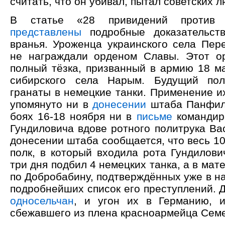
считать, что он убивал, пытал советских л
В статье «28 привидений против
представлены
подробные доказательств
вранья. Уроженца украинского села Пер
не награждали орденом Славы. Этот 
полный тёзка, призванный в армию 18 ма
сибирского села Нарым. Будущий по
гранаты в немецкие танки. Применение и
упомянуто ни в
донесении
штаба Панфило
боях 16-18 ноября ни в
письме
командир
Гундиловича вдове ротного политрука Ва
донесении штаба сообщается, что весь 1
полк, в который входила рота Гундилови
три дня подбил 4 немецких танка, а в мат
по Добробабину, подтверждённых уже в н
подробнейших список его преступлений. 
односельчан
, и угон их в Германию,
сбежавшего из плена красноармейца Сем