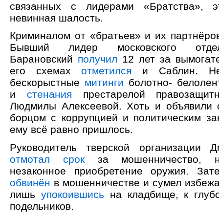
связанных с лидерами «Братства», 
невинная шалость.
Криминалом от «братьев» и их партнёров
Бывший лидер московского отде
Барановский
получил
12 лет за вымогате
его схемах
отметился
и Саблин. Не
бескорыстные
митинги
болотно- белолен
и
стенания
престарелой правозащит
Людмилы Алексеевой. Хоть и объявили 
борцом с коррупцией и политическим за
ему всё равно пришлось.
Руководитель тверской организации Д
отмотал срок
за мошенничество, н
незаконное приобретение оружия. За
обвинён
в мошенничестве и сумел избежа
лишь
упокоившись
на кладбище, к глуб
подельников.