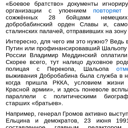
«Боевое братство» документы игнориру
организации с упоением
повторяет
в
сожжённых 28 бойцами немецки
добробабинский орден Славы и, само
сталинских палачей, отправивших на зону
Интересно, для чего им это нужно? Ведь 
Путин или профинансировавший Шальопу 
России Владимир Меддинский оплатили
Скорее всего, тут налицо духовное род
полицая с Перекопа, Шальопа
отм
выживания Добробабина была служба в н
когда пришла РККА, условием жизни
Красной армии», и здесь поневоле вспл
параллели с политическими биограф
старших «братьев».
Например, генерал Громов активно высту
Ельцина и демократов, 23 июня 19
составленное главным редактором