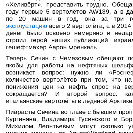
«Хеливёрт», представить трудно. Обещ
году первые 5 вертолётов AW139, а в д
по 20 машин в год, она за три 
эксплуатацию
всего 2 вертолёта, а в 2014 
денег было освоено немеряно и недар
строил герой наших публикаций, израил
гешефтмахер Аарон Френкель.
Теперь Сечин с Чемезовым обещают п
якобы для работы на нефтяных шельфа
возникает вопрос: нужно ли «Росне
количество вертолётов при том, что н
понижения цен на нефть спрос на вер
сокращается? И второй вопрос: ка
итальянские вертолёты в ледяной Арктике
Пиарасты Сечина во главе с бывшим проп
Кургиняна, Владимира Гусинского и Бор
Михилом Леонтьевым могут сколько уг