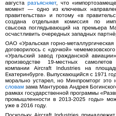
августа
разъясняет
, что «импортозамещ
момент — одно из ключевых направлен
правительства» и потому «в правитель
создана отдельная комиссия по имп
свысока поглядывающий на премьера Ма
осчастливить очередных западных партнё
ОАО «Уральская горно-металлургическая 
договорилось с «дочкой» чемемезовского
«Уральский завод гражданской авиации
производстве 19-местных самолетов
компании Aircraft Industries на площа
Екатеринбурге. Выпускающийся с 1971 го
морально устарел, но Минпромторг это 
словам
зама Мантурова Андрея Богинског
рамках государственной программы «Разв
промышленности в 2013-2025 годы» мо
уже в 2016 году.
Поскольку Aircraft Industries принадлеж