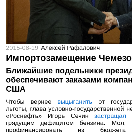
2015-08-19
Алексей Рафалович
Импортозамещение Чемезо
Ближайшие подельники презид
обеспечивают заказами компан
США
Чтобы вернее
выцыганить
от государ
льготы, глава условно-государственной 
«Роснефть» Игорь Сечин
застращал
д
грядущим дефицитом бензина. Мол, 
профинансировать из бюджета 