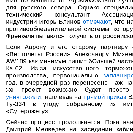
именно машины от AgustaWestland лучш
для русского севера. Однако специали
технический консультант Ассоциац
индустрии Игорь Блинов
отмечают
, что 
противообледенительной системы, котор
Френкеля пытаются получить от российск
Если Аарону и его старому партнёру 
«Вертолёты России» Александру Михеев
АW189 как минимум лишит бОльшей части
Ка-62. Из-за искусственного торможе
производства, первоначально
запланир
год, в очередной раз перенесено - аж на
же проект возможно будет просто 
уничтожили
, наплевав на
прямой приказ
В
Ту-334 в угоду собранному из имп
«Суперджету».
Сейчас процесс продолжается. Пока на
Дмитрий Медведев на заседании кабин