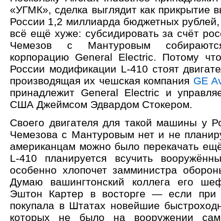
«УГМК», сделка выглядит как прикрытие 
России 1,2 миллиарда бюджетных рублей,
всё ещё хуже: субсидировать за счёт ро
Чемезов с Мантуровым собираютс
корпорацию General Electric. Потому чт
России модификации L-410 стоят двигате
производящая их чешская компания
GE Av
принадлежит General Electric и управля
США Джеймсом Эдвардом Стокером.
Своего двигателя для такой машины у Р
Чемезова с Мантуровым нет и не планиру
американцам можно было перекачать ещё
L-410 планируется всучить вооружённ
особенно хлопочет замминистра оборо
Думаю вашингтонский коллега его ше
Эштон Картер в восторге — если при 
покупала в Штатах новейшие быстроходн
которых не было на вооружении сам