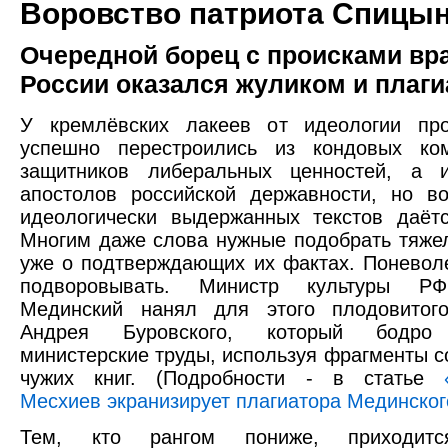
Воровство патриота Спицы
Очередной борец с происками вр
России оказался жуликом и плаг
У кремлёвских лакеев от идеологии пр
успешно перестроились из кондовых ко
защитников либеральных ценностей, а
апостолов российской державности, но в
идеологически выдержанных текстов даёт
Многим даже слова нужные подобрать тяжел
уже о подтверждающих их фактах. Поневол
подворовывать. Министр культуры Р
Мединский нанял для этого плодовитог
Андрея Буровского, который бодро 
министерские труды, используя фрагменты с
чужих книг. (Подробности - в статье
Месхиев экранизирует плагиатора Мединског
Тем, кто рангом пониже, приходитс