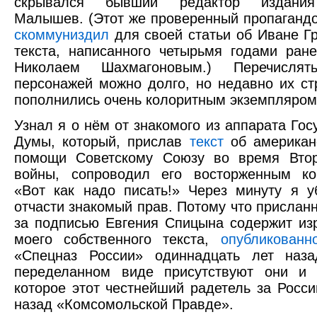
скрывался бывший редактор издани
Малышев. (Этот же проверенный пропаганд
скоммуниздил
для своей статьи об Иване Гр
текста, написанного четырьмя годами ран
Николаем Шахмагоновым.) Перечислят
персонажей можно долго, но недавно их с
пополнились очень колоритным экземпляром
Узнал я о нём от знакомого из аппарата Гос
Думы, который, прислав
текст
об американ
помощи Советскому Союзу во время Вто
войны, сопроводил его восторженным ко
«Вот как надо писать!» Через минуту я у
отчасти знакомый прав. Потому что присланн
за подписью Евгения Спицына содержит из
моего собственного текста,
опубликованн
«Спецназ России» одиннадцать лет наза
переделанном виде присутствуют они и 
которое этот честнейший радетель за Росс
назад «Комсомольской Правде».