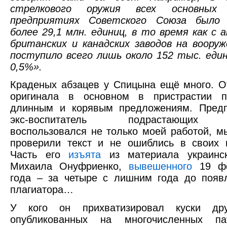
стрелкового оружия всех основны
предприятиях Советского Союза было 
более 29,1 млн. единиц, в то время как с а
британских и канадских заводов на воору
поступило всего лишь около 152 тыс. еди
0,5%».
Краденых абзацев у Спицына ещё много. О
оригинала в основном в пристрастии п
длинным и корявым предложениям. Предп
экс-воспитатель подрастающих 
воспользовался не только моей работой, м
проверили текст и не ошиблись в своих 
Часть его
изъята
из материала украинск
Михаила Онуфриенко,
вывешенного
19 фе
года – за четыре с лишним года до появ
плагиатора…
У кого он прихватизировал куски дру
опубликованных на многочисленных пат