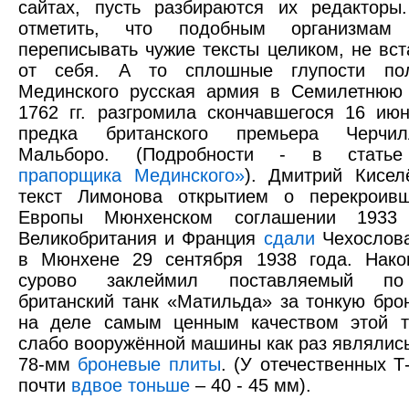
сайтах, пусть разбираются их редакторы
отметить, что подобным организма
переписывать чужие тексты целиком, не вст
от себя. А то сплошные глупости пол
Мединского русская армия в Семилетнюю 
1762 гг. разгромила скончавшегося 16 ию
предка британского премьера Черчил
Мальборо. (Подробности - в стат
прапорщика Мединского»
). Дмитрий Кисел
текст Лимонова открытием о перекроив
Европы Мюнхенском соглашении 1933 
Великобритания и Франция
сдали
Чехослова
в Мюнхене 29 сентября 1938 года. Нако
сурово заклеймил поставляемый по
британский танк «Матильда» за тонкую брон
на деле самым ценным качеством этой т
слабо вооружённой машины как раз являлис
78-мм
броневые плиты
. (У отечественных Т
почти
вдвое тоньше
– 40 - 45 мм).