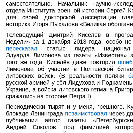
самостоятельно. Начальник научно-исслед
отдела Института военной истории Сергей 
для своей докторской диссертации гла
историка Игоря Пыхалова «Великая оболганн
Телеведущий Дмитрий Киселев в прогр
Недели» за 1 декабря 2013 года, особо не
пересказал
статью лидера национал-б
Эдуарда Лимонова из газеты «Известия» 
того же года. Киселёв даже повторил
ошиб
Лимонова об участии в Полтавской битве
литовских войск. (В реальности поляки
б
русской армией у сёл Лидухова и Подкамень
Украине, а войска литовского гетмана Григо
сражались на стороне Петра I).
Периодически тырят и у меня, грешного. Ку
блокаде Ленинграда
позаимствовал
через дв
публикации автор газеты «Петербургск
Андрей Соколов, под фамилией которог