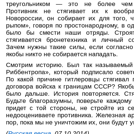
треугольником — это не более чем 
Противник не стягивает их к вообр
Новороссии, он собирает их для того, 
рыпом», говоря по простонародному, в о
было бы смести наши отряды. Строят
стягивается бронетехника и личный с
Зачем нужны такие силы, если согласно
якобы никто не собирается нападать.
Смотрим историю. Был так называемый
Риббентропа», который подписало советс
По какой причине гитлеровцы стягивал 
договора войска к границам СССР? Якобы
было дальше. История повторяется. Стя
Будьте благоразумны, поверьте каждому 
придет с той стороны, не стройте из се
недооцениваете противника. Железная ар
пор, пока мы не уничтожим их, они будут 
(
Русская весна
, 07.10.2014)