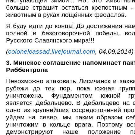
наступающей зимой... Но, это животны
больше страшит остаться крепостным -
животным в руках лощённых феодалов.
Я буду идти до конца! До достижения на
полной и безоговорочной победы, вол
Русского Славянского мира!!!
(
colonelcassad.livejournal.com
, 04.09.2014)
3. Минское соглашение напоминает пак
Риббентропа
Невозможно атаковать Лисичанск и захв
рубежи до тех пор, пока южная групп
уничтожена. Фундаментом южной гру
является Дебальцево. В Дебальцево на 
одно из крупнейших сосредоточений про
уйдем на север, мы таким образом се
уничтожим в кольце врага. Поэтому вс
демонстрируют наше положение п