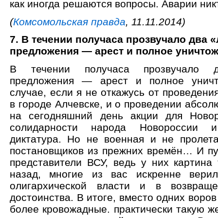
как иногда решаются вопросы. Аварии ник
(
Комсомольская правда
, 11.11.2014)
7. В течении получаса прозвучало два
предложения — арест и полное уничто
В течении получаса прозвучало 
предложения — арест и полное унич
случае, если я не откажусь от проведени
в городе Алчевске, и о проведении абсо
на сегодняшний день акции для Нов
солидарности народа Новороссии 
диктатура. Но не военная и не пролета
постановщиков из прежних времён… И пу
представители ВСУ, ведь у них картина 
назад, многие из вас искренне вери
олигархической власти и в возвращ
достоинства. В итоге, вместо одних воро
более кровожадные. практически такую ж