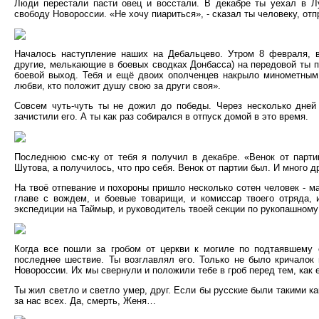
Люди перестали пасти овец и восстали. В декабре ты уехал в Л
свободу Новороссии. «Не хочу пиариться», - сказал ты человеку, от
Началось наступление наших на Дебальцево. Утром 8 февраля, в
другие, мелькающие в боевых сводках Донбасса) на передовой ты п
боевой выход. Тебя и ещё двоих ополченцев накрыло минометным 
любви, кто положит душу свою за други своя».
Совсем чуть-чуть ты не дожил до победы. Через несколько дней
зачистили его. А ты как раз собирался в отпуск домой в это время.
Последнюю смс-ку от тебя я получил в декабре. «Венок от парти
Шутова, а получилось, что про себя. Венок от партии был. И много д
На твоё отпевание и похороны пришло несколько сотен человек - м
главе с вождем, и боевые товарищи, и комиссар твоего отряда, и
экспедиции на Таймыр, и руководитель твоей секции по рукопашному 
Когда все пошли за гробом от церкви к могиле по подтаявшему с
последнее шествие. Ты возглавлял его. Только не было кричалок
Новороссии. Их мы свернули и положили тебе в гроб перед тем, как е
Ты жил светло и светло умер, друг. Если бы русские были такими ка
за нас всех. Да, смерть, Женя…