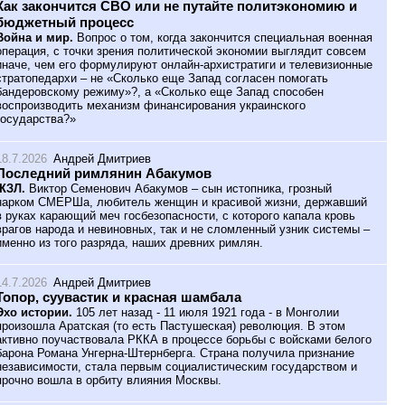
Как закончится СВО или не путайте политэкономию и
бюджетный процесс
Война и мир.
Вопрос о том, когда закончится специальная военная
операция, с точки зрения политической экономии выглядит совсем
иначе, чем его формулируют онлайн-архистратиги и телевизионные
стратопедархи – не «Сколько еще Запад согласен помогать
бандеровскому режиму»?, а «Сколько еще Запад способен
воспроизводить механизм финансирования украинского
государства?»
18.7.2026
Андрей Дмитриев
Последний римлянин Абакумов
ЖЗЛ.
Виктор Семенович Абакумов – сын истопника, грозный
нарком СМЕРШа, любитель женщин и красивой жизни, державший
в руках карающий меч госбезопасности, с которого капала кровь
врагов народа и невиновных, так и не сломленный узник системы –
именно из того разряда, наших древних римлян.
14.7.2026
Андрей Дмитриев
Топор, суувастик и красная шамбала
Эхо истории.
105 лет назад - 11 июля 1921 года - в Монголии
произошла Аратская (то есть Пастушеская) революция. В этом
активно поучаствовала РККА в процессе борьбы с войсками белого
барона Романа Унгерна-Штернберга. Страна получила признание
независимости, стала первым социалистическим государством и
прочно вошла в орбиту влияния Москвы.