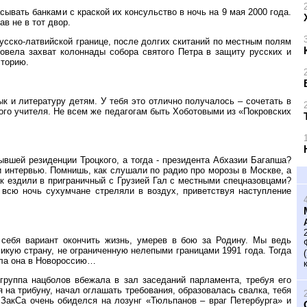
ывать банками с краской их консульство в ночь на 9 мая 2000 года.
в не в тот двор.
русско-латвийской границе, после долгих скитаний по местным полям
овела захват колоннады собора святого Петра в защиту русских и
сторию.
к и литературу детям. У тебя это отлично получалось – сочетать в
ного учителя. Не всем же педагогам быть Хоботовыми из «Покровских
ывшей резиденции Троцкого, а тогда - президента Абхазии Багапша?
и интервью. Помнишь, как слушали по радио про морозы в Москве, а
к ездили в приграничный с Грузией Гал с местными спецназовцами?
 всю ночь сухумчане стреляли в воздух, приветствуя наступление
себя вариант окончить жизнь, умерев в бою за Родину. Мы ведь
кую страну, не ограниченную нелепыми границами 1991 года. Тогда
шла она в Новороссию…
группа нацболов вбежала в зал заседаний парламента, требуя его
 на трибуну, начал оглашать требования, образовалась свалка, тебя
 ЗакСа очень обиделся на лозунг «Тюльпанов – враг Петербурга» и