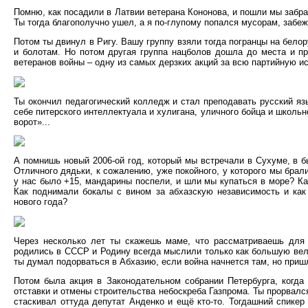
Помню, как посадили в Латвии ветерана Кононова, и пошли мы забрас
Ты тогда благополучно ушел, а я по-глупому попался мусорам, забежа
Потом ты двинул в Ригу. Вашу группу взяли тогда погранцы на бело
и болотам. Но потом другая группа нацболов дошла до места и пр
ветеранов войны – одну из самых дерзких акций за всю партийную и
Ты окончил педагогический колледж и стал преподавать русский язы
себе питерского интеллектуала и хулигана, уличного бойца и школь
ворот»...
А помнишь новый 2006-ой год, который мы встречали в Сухуме, в б
Отличного дядьки, к сожалению, уже покойного, у которого мы брал
у нас было +15, мандарины поспели, и шли мы купаться в море? Ка
Как поднимали бокалы с вином за абхазскую независимость и как
нового года?
Через несколько лет ты скажешь маме, что рассматриваешь для 
родились в СССР и Родину всегда мыслили только как большую вели
ты думал подорваться в Абхазию, если война начнется там, но при
Потом была акция в Законодательном собрании Петербурга, когда 
отставки и отмены строительства небоскреба Газпрома. Ты прорвался
стаскивал оттуда депутат Анденко и ещё кто-то. Тогдашний спикер