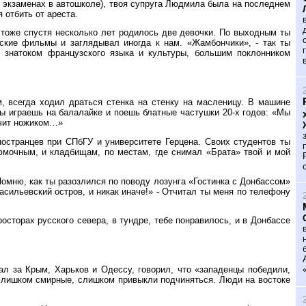
а экзаменах в автошколе), твоя супруга Людмила была на последнем
 отбить от ареста.
 тоже спустя несколько лет родилось две девочки. По выходным ты
ские фильмы и заглядывал иногда к нам. «Жамбончики», - так ты
 знатоком французского языка и культуры, большим поклонником
, всегда ходил драться стенка на стенку на масленицу. В машине
ты играешь на балалайке и поешь блатные частушки 20-х годов: «Мы
лучит ножиком…»
ностранцев при СПбГУ и университете Герцена. Своих студентов ты
юмочным, и кладбищам, по местам, где снимал «Брата» твой и мой
омню, как ты разозлился по поводу лозунга «Гостинка с Донбассом»
асильевский остров, и никак иначе!» - Отчитал ты меня по телефону
осторах русского севера, в тундре, тебе понравилось, и в Донбассе
л за Крым, Харьков и Одессу, говорил, что «западенцы победили,
 слишком смирные, слишком привыкли подчиняться. Люди на востоке