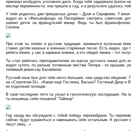
приказал возбудить уголовное дело. Когда тебя задержали (взяли н
месяце беременности, она пришла в суд, и в результате удалось тебя
У тебя родилось две прекрасных дочки – Дуня и Серафима. У меня
водил их в «Фильмофонд» на Пискарёвке смотреть советские дет
назвал деток на французский манер. Ведь ты был франкофоном,
Селина.
При этом ты любил и русские традиции: занимался кулачным боем
ставил детям казачьи и военные старинные песни. Есть видео, где 
ребята ёжики, у нас в кармане ножики, а кто обидит ёжика – тот по
Ты стал работать преподавателем на курсах русского языка для и
водил гулять по разным потаенным местам Питера - по крышам, р
любимый режиссер Балабанов.
Русский язык был для тебя нечто большее, чем средство общения. П
на «Стратегии-31». «Какая ещё Гостинка, Васька? Гостиный Двор и В
из отделения полиции.
В своё последнее лето ты уехал в геологическую экспедицию. На пр
ты возьмешь себе позывной "Таймыр".
Год назад мы обсуждали с тобой победу евромайдана. Ты пережива
сейчас будут куражиться и навязывать себя остальным. А русские
пасут овец…»