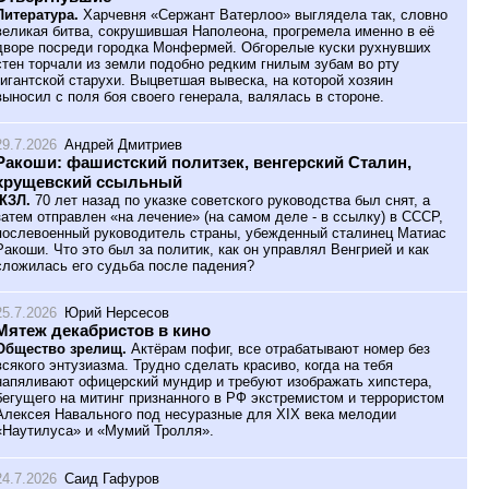
Литература.
Харчевня «Сержант Ватерлоо» выглядела так, словно
великая битва, сокрушившая Наполеона, прогремела именно в её
дворе посреди городка Монфермей. Обгорелые куски рухнувших
стен торчали из земли подобно редким гнилым зубам во рту
гигантской старухи. Выцветшая вывеска, на которой хозяин
выносил с поля боя своего генерала, валялась в стороне.
29.7.2026
Андрей Дмитриев
Ракоши: фашистский политзек, венгерский Сталин,
хрущевский ссыльный
ЖЗЛ.
70 лет назад по указке советского руководства был снят, а
затем отправлен «на лечение» (на самом деле - в ссылку) в СССР,
послевоенный руководитель страны, убежденный сталинец Матиас
Ракоши. Что это был за политик, как он управлял Венгрией и как
сложилась его судьба после падения?
25.7.2026
Юрий Нерсесов
Мятеж декабристов в кино
Общество зрелищ.
Актёрам пофиг, все отрабатывают номер без
всякого энтузиазма. Трудно сделать красиво, когда на тебя
напяливают офицерский мундир и требуют изображать хипстера,
бегущего на митинг признанного в РФ экстремистом и террористом
Алексея Навального под несуразные для XIX века мелодии
«Наутилуса» и «Мумий Тролля».
24.7.2026
Саид Гафуров