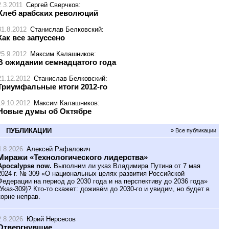
2.3.2011
Сергей Сверчков
:
Хлеб арабских революций
31.8.2012
Станислав Белковский
:
Как все запуссено
25.9.2012
Максим Калашников
:
В ожидании семнадцатого года
21.12.2012
Станислав Белковский
:
Триумфальные итоги 2012-го
19.10.2012
Максим Калашников
:
Новые думы об Октябре
ПУБЛИКАЦИИ
» Все публикации
4.8.2026
Алексей Рафалович
Миражи «Технологического лидерства»
Apocalypse now.
Выполним ли указ Владимира Путина от 7 мая
2024 г. № 309 «О национальных целях развития Российской
Федерации на период до 2030 года и на перспективу до 2036 года»
(Указ-309)? Кто-то скажет: доживём до 2030-го и увидим, но будет в
корне неправ.
2.8.2026
Юрий Нерсесов
Отвергнувшие