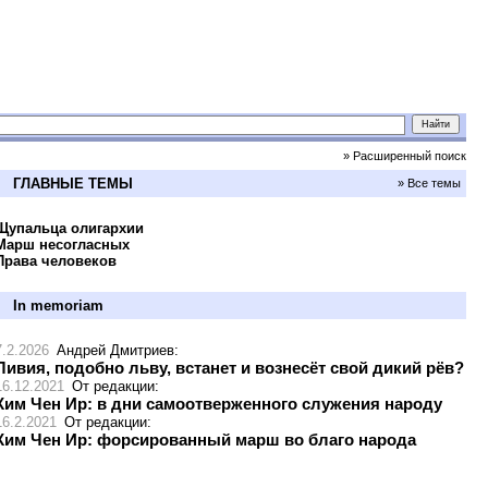
» Расширенный поиск
ГЛАВНЫЕ ТЕМЫ
» Все темы
Щупальца олигархии
Марш несогласных
Права человеков
In memoriam
7.2.2026
Андрей Дмитриев
:
Ливия, подобно льву, встанет и вознесёт свой дикий рёв?
16.12.2021
От редакции
:
Ким Чен Ир: в дни самоотверженного служения народу
16.2.2021
От редакции
:
Ким Чен Ир: форсированный марш во благо народа