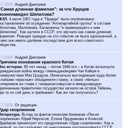
6.7.2026
Андрей Дмитриев
"Самая длинная фамилия": за что Хрущев
возненавидел Шепилова?
ЖЗЛ.
4 июля 1957 года в "Правде" было опубликовано
постановление об осуждении "Антипартийной группы" в составе
Молотова, Маленкова, Кагановича "и примкнувшего к ним
Шепилова". Как шутили в СССР, это звучало как самая длинная
фамилия. Реакция граждан на это событие не была однозначной, а
само оно имело далёкие последствия для всего советского
общества.
2.7.2026
Андрей Дмитриев
Причина основания красного Китая
Эхо истории.
80 лет назад – летом 1946-ого – в Китае вспыхнула
гражданская война между гоминьдановцами Чан Кайши и
коммунистами Мао Цзэдуна. Изначально выглядевшие куда более
слабыми «красные» объединили страну, а своих «белых»
соперников во главе с генералиссимусом и международно
признанным правителем государства загнали на остров Тайвань,
где те по сей день и пребывают. Как же так получилось?
1.7.2026
От редакции
Удар скорпионов
Литература.
Вслед за фантастическим боевиком «Песня
скорпионов» Юрий Нерсесов, Елена Прудникова и Алексей
Щербаков презентуют его продолжение «Удар скорпионов». Как и
первый, он рассказывает об уничтожении альтернативного СССР