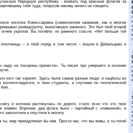
уганскую Народную республику - воевать под красным флагом за
правлявшему тебя туда, попросив никому ничего не говорить.
озле поселка Комиссаровка (символичное название, как и многие
рикрывал разведгруппу, выносившую раненого. Это был твой второй
огнем укропов. Вы погибли, но раненого спасли. «Нет больше той
 ополченцы – и твой отряд в том числе – вошли в Дебальцево и
и надо на похороны принести». Ты писал про умершего в колонии
ругих.
ало кого так хоронят. Здесь были самые разные люди: и нацболы во
 коллеги-педагоги, и твои студенты, и спутники по геологической
бою...
негу и колонна растянулась по дороге, стало ясно что это твое
 и знамён. Впрочем, два флага было – партийный с «лимонкой», и
го заколотили и опустили в могилу.
к ты, мир принадлежал бы нам. Прости нас, что мы живы, а ты погиб