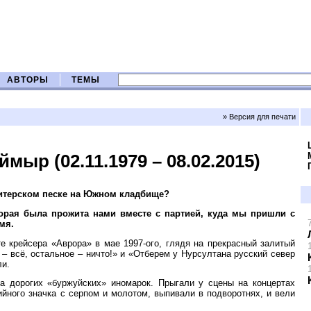
АВТОРЫ
ТЕМЫ
» Версия для печати
мыр (02.11.1979 – 08.02.2015)
м питерском песке на Южном кладбище?
торая была прожита нами вместе с партией, куда мы пришли с
мя.
е крейсера «Аврора» в мае 1997-ого, глядя на прекрасный залитый
 – всё, остальное – ничто!» и «Отберем у Нурсултана русский север
ли.
а дорогих «буржуйских» иномарок. Прыгали у сцены на концертах
йного значка с серпом и молотом, выпивали в подворотнях, и вели