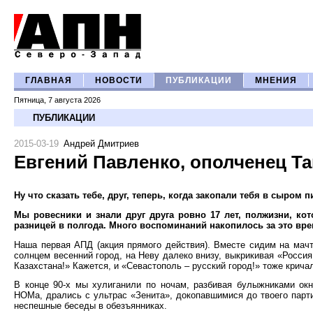
ГЛАВНАЯ
НОВОСТИ
ПУБЛИКАЦИИ
МНЕНИЯ
Пятница, 7 августа 2026
ПУБЛИКАЦИИ
2015-03-19
Андрей Дмитриев
Евгений Павленко, ополченец Тай
Ну что сказать тебе, друг, теперь, когда закопали тебя в сыро
Мы ровесники и знали друг друга ровно 17 лет, полжизни, ко
разницей в полгода. Много воспоминаний накопилось за это вре
Наша первая АПД (акция прямого действия). Вместе сидим на мачт
солнцем весенний город, на Неву далеко внизу, выкрикивая «Россия
Казахстана!» Кажется, и «Севастополь – русский город!» тоже крича
В конце 90-х мы хулиганили по ночам, разбивая булыжниками окн
НОМа, дрались с ультрас «Зенита», докопавшимися до твоего парти
неспешные беседы в обезъянниках.