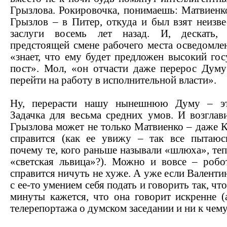
Грызлова. Рокировочка, понимаешь: Матвиенк
Грызлов – в Питер, откуда и был взят неизве
заслуги восемь лет назад. И, дескать,
предстоящей смене рабочего места осведомле
«знает, что ему будет предложен высокий го
пост». Мол, «он отчасти даже перерос Думу
перейти на работу в исполнительной власти».
Ну, перерасти нашу нынешнюю Думу – эт
Задачка для весьма средних умов. И возглав
Грызлова может не только Матвиенко – даже 
справится (как ее увижу – так все пытаюс
почему те, кого раньше называли «шлюха», те
«светская львица»?). Можно и вовсе – робот
справится ничуть не хуже. А уже если Валенти
с ее-то умением себя подать и говорить так, чт
минуты кажется, что она говорит искренне (
телерепортажа о думском заседании и ни к че