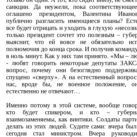
санкции. Да неужели, пока соответствующе
оглашено президентом, Валентина Ивано
публично разгласить имеющиеся планы? Есте
все будет отрицать и уходить в глухую «несозн
только президент сочтет это полезным – губе
выяснит, что ей вовсе не обязательно ис
полномочия до конца срока. И получив команду
в ноль минут. Как у них там принято. «Мы – л
- любят говорить некоторые депутаты ЗАКСа
вопрос, почему они безоглядно поддержив
спущено «сверху». А на естественный вопрос
нас, вроде бы, не военное положение, о
естественно не отвечают…
Именно потому в этой системе, вообще говор
кто будет спикером, и кто – губерна
взаимозаменяемы, как винтики. Солдаты парт
делать из этих людей. Судите сами: вчера бы
сегодня стал министром. Вчера руководи