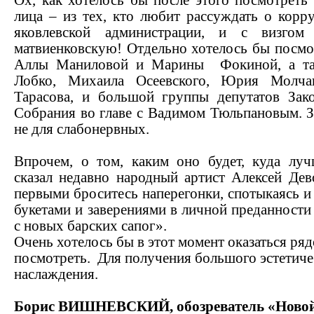
Ох, как хотелось бы после этого посмотреть
лица – из тех, кто любит рассуждать о корр
яковлевской администрации, и с визгом 
матвиенковскую! Отдельно хотелось бы посмо
Аллы Маниловой и Марины
Фокиной, а т
Лобко, Михаила Осеевского, Юрия Молчан
Тарасова, и большой группы депутатов Зако
Собрания во главе с Вадимом Тюльпановым. З
не для слабонервных.
Впрочем, о том, каким оно будет, куда лу
сказал недавно народный артист Алексей Дев
первыми броситесь наперегонки, спотыкаясь и 
букетами и заверениями в личной преданности
с новых барских сапог».
Очень хотелось бы в этот момент оказаться ряд
посмотреть.
Для получения большого эстетиче
наслаждения.
Борис ВИШНЕВСКИЙ, обозреватель «Новой 