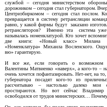
службой – сегодня министерством оборон
дорожником – сегодня стал губернатором. Вче
Центризбиркомом – сегодня стал послом. Ко
превращается в систему ретрансляции команд
равно, у какой фирмы будут
заказано изготов
ретрансляторов?
Именно эта
система уж
называлась номенклатурой. Кто хочет вспомни
две книги: «Новый класс» Милана 
«Номенклатура» Михаила Восленского. Ощ
вю» гарантирую.
И все же, если говорить о возможном 
Валентины Матвиенко «наверх», а кого-то – на
очень хочется пофантазировать. Нет-нет, на то,
губернатора посадят кого-то из приличн
рассчитываю – настолько далеко мои 
простираются. Но вот сейчас Владимир 
освободился от трудов министерских… Почему