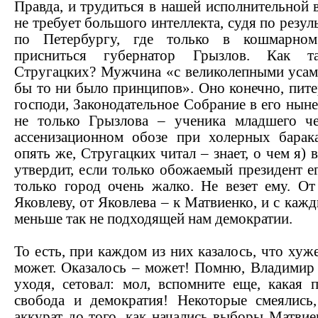
Правда, и трудиться в нашей исполнительной
не требует большого интеллекта, судя по резул
по Петербургу, где только в кошмарно
присниться губернатор Грызлов. Как 
Стругацких? Мужчина «с великолепными усами
бы то ни было принципов». Оно конечно, пите
господи, Законодательное Собрание в его нын
не только Грызлова – ученика младшего ч
ассенизационном обозе при холерных барака
опять же, Стругацких читал – знает, о чем я) 
утвердит, если только обожаемый президент ег
только город очень жалко. Не везет ему. От
Яковлеву, от Яковлева – к Матвиенко, и с каж
меньше так не подходящей нам демократии.
То есть, при каждом из них казалось, что хуж
может. Оказалось – может! Помню, Владимир 
уходя, сетовал: мол, вспомните еще, какая 
свобода и демократия! Некоторые смеялись,
аккурат до того, как начались выборы Матвие